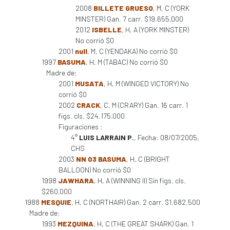
2008
BILLETE GRUESO
, M, C (YORK
MINSTER) Gan. 7 carr. $19.655.000
2012
ISBELLE
, H, A (YORK MINSTER)
No corrió $0
2001
null
, M, C (YENDAKA) No corrió $0
1997
BASUMA
, H, M (TABAC) No corrió $0
Madre de:
2001
MUSATA
, H, M (WINGED VICTORY) No
corrió $0
2002
CRACK
, C, M (CRARY) Gan. 16 carr. 1
figs. cls. $24.175.000
Figuraciones :
4°
LUIS LARRAIN P.
, Fecha: 08/07/2005,
CHS
2003
NN 03 BASUMA
, H, C (BRIGHT
BALLOON) No corrió $0
1998
JAWHARA
, H, A (WINNING II) Sin figs. cls.
$260.000
1988
MESQUIE
, H, C (NORTHAIR) Gan. 2 carr. $1.682.500
Madre de:
1993
MEZQUINA
, H, C (THE GREAT SHARK) Gan. 1