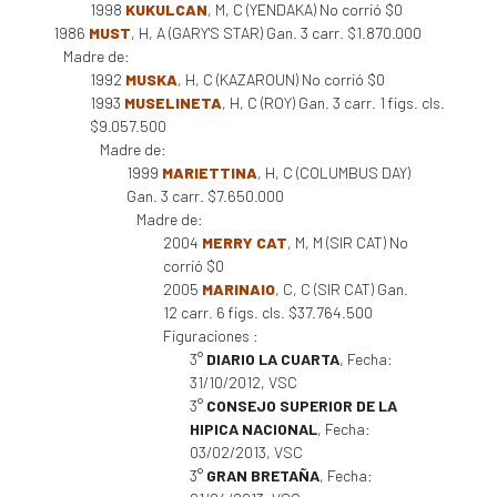
1998
KUKULCAN
, M, C (YENDAKA) No corrió $0
1986
MUST
, H, A (GARY'S STAR) Gan. 3 carr. $1.870.000
Madre de:
1992
MUSKA
, H, C (KAZAROUN) No corrió $0
1993
MUSELINETA
, H, C (ROY) Gan. 3 carr. 1 figs. cls.
$9.057.500
Madre de:
1999
MARIETTINA
, H, C (COLUMBUS DAY)
Gan. 3 carr. $7.650.000
Madre de:
2004
MERRY CAT
, M, M (SIR CAT) No
corrió $0
2005
MARINAIO
, C, C (SIR CAT) Gan.
12 carr. 6 figs. cls. $37.764.500
Figuraciones :
3°
DIARIO LA CUARTA
, Fecha:
31/10/2012, VSC
3°
CONSEJO SUPERIOR DE LA
HIPICA NACIONAL
, Fecha:
03/02/2013, VSC
3°
GRAN BRETAÑA
, Fecha: