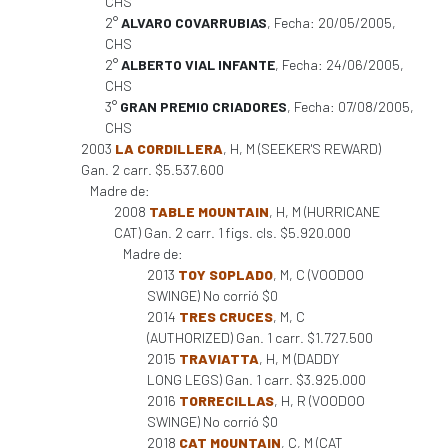
CHS
2°
ALVARO COVARRUBIAS
, Fecha: 20/05/2005,
CHS
2°
ALBERTO VIAL INFANTE
, Fecha: 24/06/2005,
CHS
3°
GRAN PREMIO CRIADORES
, Fecha: 07/08/2005,
CHS
2003
LA CORDILLERA
, H, M (SEEKER'S REWARD)
Gan. 2 carr. $5.537.600
Madre de:
2008
TABLE MOUNTAIN
, H, M (HURRICANE
CAT) Gan. 2 carr. 1 figs. cls. $5.920.000
Madre de:
2013
TOY SOPLADO
, M, C (VOODOO
SWINGE) No corrió $0
2014
TRES CRUCES
, M, C
(AUTHORIZED) Gan. 1 carr. $1.727.500
2015
TRAVIATTA
, H, M (DADDY
LONG LEGS) Gan. 1 carr. $3.925.000
2016
TORRECILLAS
, H, R (VOODOO
SWINGE) No corrió $0
2018
CAT MOUNTAIN
, C, M (CAT