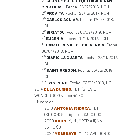
2°
CLUB DE POLO Y EQUITACION SAN
CRISTOBAL
, Fecha: 01/12/2016, HCH
2°
PROVITA
, Fecha: 28/12/2017, HCH
2°
CARLOS AGUIAR
, Fecha: 17/03/2018,
HCH
2°
BIRIATOU
, Fecha: 07/02/2019, HCH
3°
EUGENIA
, Fecha: 19/10/2017, HCH
3°
ISMAEL RENGIFO ECHEVERRIA
, Fecha:
05/04/2018, HCH
4°
DIARIO LA CUARTA
, Fecha: 23/11/2017,
HCH
4°
SAINT OREGON
, Fecha: 03/02/2018,
HCH
4°
LYLY PONS
, Fecha: 03/05/2018, HCH
2014
ELLA DURMIO
, H, M (STEVIE
WONDERBOY) No corrió $0
Madre de:
2019
ANTONIA ISIDORA
, H, M
(SITCOM) Sin figs. cls. $300.000
2020
KAHN
, M, M (IMPERIA II) No
corrió $0
2022
YESERAYE
, M, M (TAPITDORO)