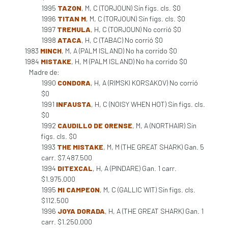
1995
TAZON
, M, C (TORJOUN) Sin figs. cls. $0
1996
TITAN M
, M, C (TORJOUN) Sin figs. cls. $0
1997
TREMULA
, H, C (TORJOUN) No corrió $0
1998
ATACA
, H, C (TABAC) No corrió $0
1983
MINCH
, M, A (PALM ISLAND) No ha corrido $0
1984
MISTAKE
, H, M (PALM ISLAND) No ha corrido $0
Madre de:
1990
CONDORA
, H, A (RIMSKI KORSAKOV) No corrió
$0
1991
INFAUSTA
, H, C (NOISY WHEN HOT) Sin figs. cls.
$0
1992
CAUDILLO DE ORENSE
, M, A (NORTHAIR) Sin
figs. cls. $0
1993
THE MISTAKE
, M, M (THE GREAT SHARK) Gan. 5
carr. $7.487.500
1994
DITEXCAL
, H, A (PINDARE) Gan. 1 carr.
$1.975.000
1995
MI CAMPEON
, M, C (GALLIC WIT) Sin figs. cls.
$112.500
1996
JOYA DORADA
, H, A (THE GREAT SHARK) Gan. 1
carr. $1.250.000