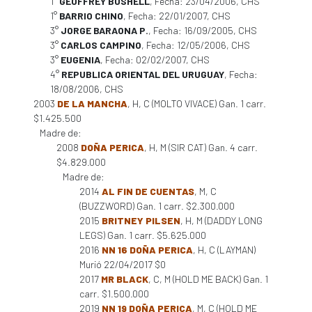
1°
GEOFFREY BUSHELL
, Fecha: 23/04/2006, CHS
1°
BARRIO CHINO
, Fecha: 22/01/2007, CHS
3°
JORGE BARAONA P.
, Fecha: 16/09/2005, CHS
3°
CARLOS CAMPINO
, Fecha: 12/05/2006, CHS
3°
EUGENIA
, Fecha: 02/02/2007, CHS
4°
REPUBLICA ORIENTAL DEL URUGUAY
, Fecha:
18/08/2006, CHS
2003
DE LA MANCHA
, H, C (MOLTO VIVACE) Gan. 1 carr.
$1.425.500
Madre de:
2008
DOÑA PERICA
, H, M (SIR CAT) Gan. 4 carr.
$4.829.000
Madre de:
2014
AL FIN DE CUENTAS
, M, C
(BUZZWORD) Gan. 1 carr. $2.300.000
2015
BRITNEY PILSEN
, H, M (DADDY LONG
LEGS) Gan. 1 carr. $5.625.000
2016
NN 16 DOÑA PERICA
, H, C (LAYMAN)
Murió 22/04/2017 $0
2017
MR BLACK
, C, M (HOLD ME BACK) Gan. 1
carr. $1.500.000
2019
NN 19 DOÑA PERICA
, M, C (HOLD ME