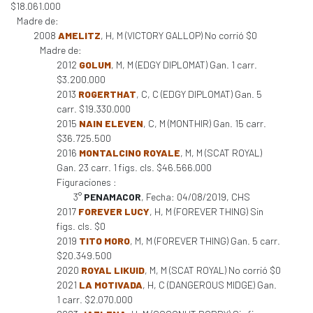
$18.061.000
Madre de:
2008
AMELITZ
, H, M (VICTORY GALLOP) No corrió $0
Madre de:
2012
GOLUM
, M, M (EDGY DIPLOMAT) Gan. 1 carr.
$3.200.000
2013
ROGERTHAT
, C, C (EDGY DIPLOMAT) Gan. 5
carr. $19.330.000
2015
NAIN ELEVEN
, C, M (MONTHIR) Gan. 15 carr.
$36.725.500
2016
MONTALCINO ROYALE
, M, M (SCAT ROYAL)
Gan. 23 carr. 1 figs. cls. $46.566.000
Figuraciones :
3°
PENAMACOR
, Fecha: 04/08/2019, CHS
2017
FOREVER LUCY
, H, M (FOREVER THING) Sin
figs. cls. $0
2019
TITO MORO
, M, M (FOREVER THING) Gan. 5 carr.
$20.349.500
2020
ROYAL LIKUID
, M, M (SCAT ROYAL) No corrió $0
2021
LA MOTIVADA
, H, C (DANGEROUS MIDGE) Gan.
1 carr. $2.070.000