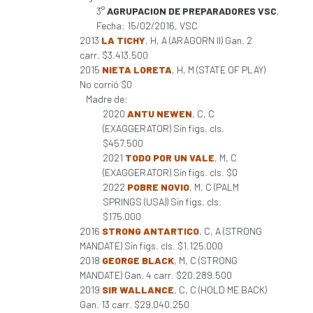
3°
AGRUPACION DE PREPARADORES VSC
,
Fecha: 15/02/2016, VSC
2013
LA TICHY
, H, A (ARAGORN II) Gan. 2
carr. $3.413.500
2015
NIETA LORETA
, H, M (STATE OF PLAY)
No corrió $0
Madre de:
2020
ANTU NEWEN
, C, C
(EXAGGERATOR) Sin figs. cls.
$457.500
2021
TODO POR UN VALE
, M, C
(EXAGGERATOR) Sin figs. cls. $0
2022
POBRE NOVIO
, M, C (PALM
SPRINGS (USA)) Sin figs. cls.
$175.000
2016
STRONG ANTARTICO
, C, A (STRONG
MANDATE) Sin figs. cls. $1.125.000
2018
GEORGE BLACK
, M, C (STRONG
MANDATE) Gan. 4 carr. $20.289.500
2019
SIR WALLANCE
, C, C (HOLD ME BACK)
Gan. 13 carr. $29.040.250