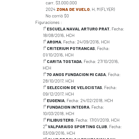
carr. $3.000.000
2024
ZONA DE VUELO
, H, M (FLYER)
No corrió $0
Figuraciones :
1°
ESCUELA NAVAL ARTURO PRAT
, Fecha:
18/08/2016, HCH
1°
AROMA
, Fecha: 24/09/2016, HCH
1°
CRITERIUM POTRANCAS
, Fecha:
01/10/2016, HCH
1°
CARITA TOSTADA
, Fecha: 27/10/2016,
HCH
1°
70 ANOS FUNDACION MI CASA
, Fecha:
28/10/2017, HCH
1°
SELECCION DE VELOCISTAS
, Fecha:
09/12/2017, HCH
1°
EUGENIA
, Fecha: 24/02/2018, HCH
1°
FUNDACION INTEGRA
, Fecha:
10/03/2018, HCH
1°
FILIBUSTERO
, Fecha: 17/01/2019, HCH
2°
VALPARAISO SPORTING CLUB
, Fecha:
03/09/2016, HCH