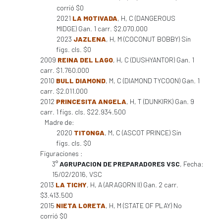
corrió $0
2021
LA MOTIVADA
, H, C (DANGEROUS
MIDGE) Gan. 1 carr. $2.070.000
2023
JAZLENA
, H, M (COCONUT BOBBY) Sin
figs. cls. $0
2009
REINA DEL LAGO
, H, C (DUSHYANTOR) Gan. 1
carr. $1.760.000
2010
BULL DIAMOND
, M, C (DIAMOND TYCOON) Gan. 1
carr. $2.011.000
2012
PRINCESITA ANGELA
, H, T (DUNKIRK) Gan. 9
carr. 1 figs. cls. $22.934.500
Madre de:
2020
TITONGA
, M, C (ASCOT PRINCE) Sin
figs. cls. $0
Figuraciones :
3°
AGRUPACION DE PREPARADORES VSC
, Fecha:
15/02/2016, VSC
2013
LA TICHY
, H, A (ARAGORN II) Gan. 2 carr.
$3.413.500
2015
NIETA LORETA
, H, M (STATE OF PLAY) No
corrió $0