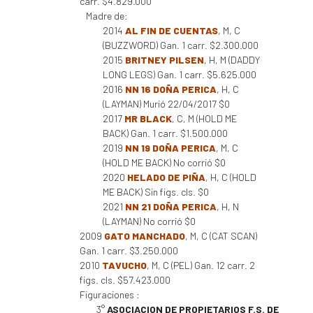
carr. $4.829.000
Madre de:
2014
AL FIN DE CUENTAS
, M, C
(BUZZWORD) Gan. 1 carr. $2.300.000
2015
BRITNEY PILSEN
, H, M (DADDY
LONG LEGS) Gan. 1 carr. $5.625.000
2016
NN 16 DOÑA PERICA
, H, C
(LAYMAN) Murió 22/04/2017 $0
2017
MR BLACK
, C, M (HOLD ME
BACK) Gan. 1 carr. $1.500.000
2019
NN 19 DOÑA PERICA
, M, C
(HOLD ME BACK) No corrió $0
2020
HELADO DE PIÑA
, H, C (HOLD
ME BACK) Sin figs. cls. $0
2021
NN 21 DOÑA PERICA
, H, N
(LAYMAN) No corrió $0
2009
GATO MANCHADO
, M, C (CAT SCAN)
Gan. 1 carr. $3.250.000
2010
TAVUCHO
, M, C (PEL) Gan. 12 carr. 2
figs. cls. $57.423.000
Figuraciones :
3°
ASOCIACION DE PROPIETARIOS F.S. DE