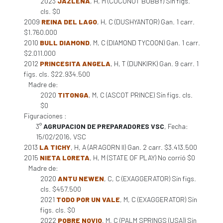
2023
JAZLENA
, H, M (COCONUT BOBBY) Sin figs.
cls. $0
2009
REINA DEL LAGO
, H, C (DUSHYANTOR) Gan. 1 carr.
$1.760.000
2010
BULL DIAMOND
, M, C (DIAMOND TYCOON) Gan. 1 carr.
$2.011.000
2012
PRINCESITA ANGELA
, H, T (DUNKIRK) Gan. 9 carr. 1
figs. cls. $22.934.500
Madre de:
2020
TITONGA
, M, C (ASCOT PRINCE) Sin figs. cls.
$0
Figuraciones :
3°
AGRUPACION DE PREPARADORES VSC
, Fecha:
15/02/2016, VSC
2013
LA TICHY
, H, A (ARAGORN II) Gan. 2 carr. $3.413.500
2015
NIETA LORETA
, H, M (STATE OF PLAY) No corrió $0
Madre de:
2020
ANTU NEWEN
, C, C (EXAGGERATOR) Sin figs.
cls. $457.500
2021
TODO POR UN VALE
, M, C (EXAGGERATOR) Sin
figs. cls. $0
2022
POBRE NOVIO
, M, C (PALM SPRINGS (USA)) Sin