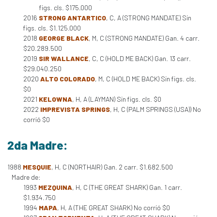
figs. cls. $175.000
2016
STRONG ANTARTICO
, C, A (STRONG MANDATE) Sin
figs. cls. $1.125.000
2018
GEORGE BLACK
, M, C (STRONG MANDATE) Gan. 4 carr.
$20.289.500
2019
SIR WALLANCE
, C, C (HOLD ME BACK) Gan. 13 carr.
$29.040.250
2020
ALTO COLORADO
, M, C (HOLD ME BACK) Sin figs. cls.
$0
2021
KELOWNA
, H, A (LAYMAN) Sin figs. cls. $0
2022
IMPREVISTA SPRINGS
, H, C (PALM SPRINGS (USA)) No
corrió $0
2da Madre:
1988
MESQUIE
, H, C (NORTHAIR) Gan. 2 carr. $1.682.500
Madre de:
1993
MEZQUINA
, H, C (THE GREAT SHARK) Gan. 1 carr.
$1.934.750
1994
MAPA
, H, A (THE GREAT SHARK) No corrió $0