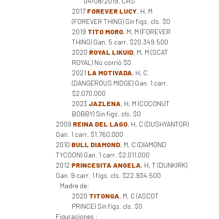
04/08/2019, CHS
2017
FOREVER LUCY
, H, M
(FOREVER THING) Sin figs. cls. $0
2019
TITO MORO
, M, M (FOREVER
THING) Gan. 5 carr. $20.349.500
2020
ROYAL LIKUID
, M, M (SCAT
ROYAL) No corrió $0
2021
LA MOTIVADA
, H, C
(DANGEROUS MIDGE) Gan. 1 carr.
$2.070.000
2023
JAZLENA
, H, M (COCONUT
BOBBY) Sin figs. cls. $0
2009
REINA DEL LAGO
, H, C (DUSHYANTOR)
Gan. 1 carr. $1.760.000
2010
BULL DIAMOND
, M, C (DIAMOND
TYCOON) Gan. 1 carr. $2.011.000
2012
PRINCESITA ANGELA
, H, T (DUNKIRK)
Gan. 9 carr. 1 figs. cls. $22.934.500
Madre de:
2020
TITONGA
, M, C (ASCOT
PRINCE) Sin figs. cls. $0
Figuraciones :