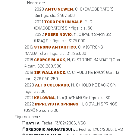
Madre de:
2020
ANTU NEWEN
, C, C (EXAGGERATOR)
Sin figs. cls. $457.500
2021
TODO POR UN VALE
, M, C
(EXAGGERATOR) Sin figs. cls. $0
2022
POBRE NOVIO
, M, C (PALM SPRINGS
(USA)) Sin figs. cls. $175.000
2016
STRONG ANTARTICO
, C, A (STRONG
MANDATE) Sin figs. cls. $1.125.000
2018
GEORGE BLACK
, M, C (STRONG MANDATE) Gan.
4 carr. $20.289.500
2019
SIR WALLANCE
, C, C (HOLD ME BACK) Gan. 13
carr. $29.040.250
2020
ALTO COLORADO
, M, C (HOLD ME BACK) Sin
figs. cls. $0
2021
KELOWNA
, H, A (LAYMAN) Sin figs. cls. $0
2022
IMPREVISTA SPRINGS
, H, C (PALM SPRINGS
(USA)) No corrió $0
Figuraciones :
1°
RAYITA
, Fecha: 13/02/2006, VSC
1°
GREGORIO AMUNATEGUI J.
, Fecha: 17/03/2006, CHS