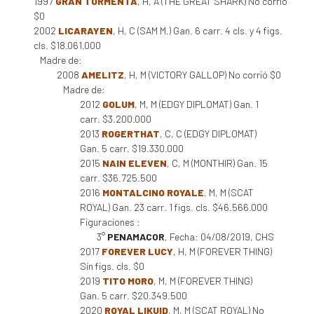
1997
GRAN TORMENTA
, H, A (THE GREAT SHARK) No corrió
$0
2002
LICARAYEN
, H, C (SAM M.) Gan. 6 carr. 4 cls. y 4 figs.
cls. $18.061.000
Madre de:
2008
AMELITZ
, H, M (VICTORY GALLOP) No corrió $0
Madre de:
2012
GOLUM
, M, M (EDGY DIPLOMAT) Gan. 1
carr. $3.200.000
2013
ROGERTHAT
, C, C (EDGY DIPLOMAT)
Gan. 5 carr. $19.330.000
2015
NAIN ELEVEN
, C, M (MONTHIR) Gan. 15
carr. $36.725.500
2016
MONTALCINO ROYALE
, M, M (SCAT
ROYAL) Gan. 23 carr. 1 figs. cls. $46.566.000
Figuraciones :
3°
PENAMACOR
, Fecha: 04/08/2019, CHS
2017
FOREVER LUCY
, H, M (FOREVER THING)
Sin figs. cls. $0
2019
TITO MORO
, M, M (FOREVER THING)
Gan. 5 carr. $20.349.500
2020
ROYAL LIKUID
, M, M (SCAT ROYAL) No