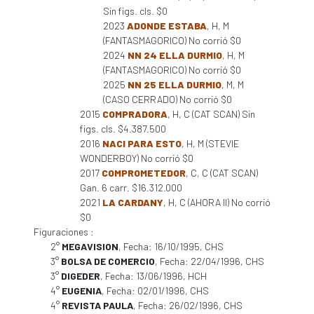
Sin figs. cls. $0
2023
ADONDE ESTABA
, H, M
(FANTASMAGORICO) No corrió $0
2024
NN 24 ELLA DURMIO
, H, M
(FANTASMAGORICO) No corrió $0
2025
NN 25 ELLA DURMIO
, M, M
(CASO CERRADO) No corrió $0
2015
COMPRADORA
, H, C (CAT SCAN) Sin
figs. cls. $4.387.500
2016
NACI PARA ESTO
, H, M (STEVIE
WONDERBOY) No corrió $0
2017
COMPROMETEDOR
, C, C (CAT SCAN)
Gan. 6 carr. $16.312.000
2021
LA CARDANY
, H, C (AHORA II) No corrió
$0
Figuraciones :
2°
MEGAVISION
, Fecha: 16/10/1995, CHS
3°
BOLSA DE COMERCIO
, Fecha: 22/04/1996, CHS
3°
DIGEDER
, Fecha: 13/06/1996, HCH
4°
EUGENIA
, Fecha: 02/01/1996, CHS
4°
REVISTA PAULA
, Fecha: 26/02/1996, CHS