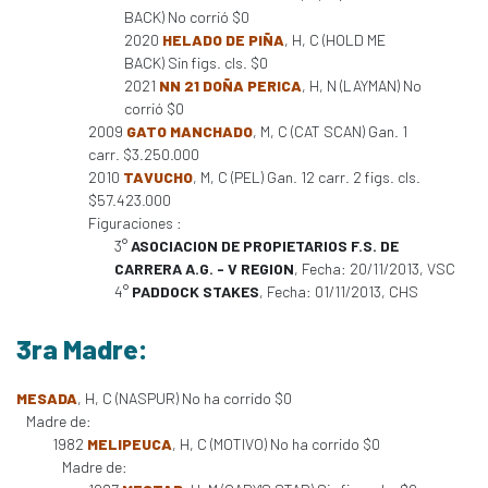
BACK) No corrió $0
2020
HELADO DE PIÑA
, H, C (HOLD ME
BACK) Sin figs. cls. $0
2021
NN 21 DOÑA PERICA
, H, N (LAYMAN) No
corrió $0
2009
GATO MANCHADO
, M, C (CAT SCAN) Gan. 1
carr. $3.250.000
2010
TAVUCHO
, M, C (PEL) Gan. 12 carr. 2 figs. cls.
$57.423.000
Figuraciones :
3°
ASOCIACION DE PROPIETARIOS F.S. DE
CARRERA A.G. - V REGION
, Fecha: 20/11/2013, VSC
4°
PADDOCK STAKES
, Fecha: 01/11/2013, CHS
3ra Madre:
MESADA
, H, C (NASPUR) No ha corrido $0
Madre de:
1982
MELIPEUCA
, H, C (MOTIVO) No ha corrido $0
Madre de: