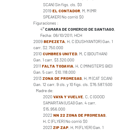
SCAN) Sin figs. cls. $0
2019
EL CONTADOR
, M, M (MR
SPEAKER) No corrió $0
Figuraciones :
4°
CAMARA DE COMERCIO DE SANTIAGO
,
Fecha: 06/10/2011, HCH
2009
BEPEZETA
, H, C (DUSHYANTOR) Gan. 1
carr. $2.750.000
2010
CUMBRES UNITED
, M, C (BOUTHAN)
Gan. 1 carr. $3.320.000
2011
FALTA TODAVIA
, H, C (MINISTER'S BID)
Gan. 5 carr. $10.118.000
2013
ZONA DE PROMESAS
, H, M (CAT SCAN)
Gan. 12 carr. 9 cls. y 10 figs. cls. $76.587.500
Madre de:
2020
VAYA Y VUELVE
, C, C (GOOD
SAMARITAN (USA)) Gan. 4 carr.
$15.956.000
2022
NN 22 ZONA DE PROMESAS
,
H, C (FLYER) No corrió $0
2023
ZIP ZAP
, H, M (FLYER) Gan. 1