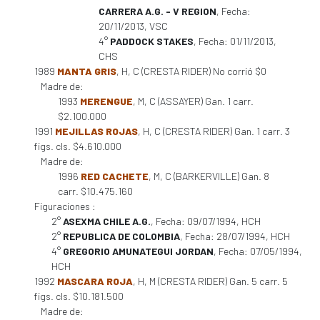
CARRERA A.G. - V REGION
, Fecha:
20/11/2013, VSC
4°
PADDOCK STAKES
, Fecha: 01/11/2013,
CHS
1989
MANTA GRIS
, H, C (CRESTA RIDER) No corrió $0
Madre de:
1993
MERENGUE
, M, C (ASSAYER) Gan. 1 carr.
$2.100.000
1991
MEJILLAS ROJAS
, H, C (CRESTA RIDER) Gan. 1 carr. 3
figs. cls. $4.610.000
Madre de:
1996
RED CACHETE
, M, C (BARKERVILLE) Gan. 8
carr. $10.475.160
Figuraciones :
2°
ASEXMA CHILE A.G.
, Fecha: 09/07/1994, HCH
2°
REPUBLICA DE COLOMBIA
, Fecha: 28/07/1994, HCH
4°
GREGORIO AMUNATEGUI JORDAN
, Fecha: 07/05/1994,
HCH
1992
MASCARA ROJA
, H, M (CRESTA RIDER) Gan. 5 carr. 5
figs. cls. $10.181.500
Madre de: