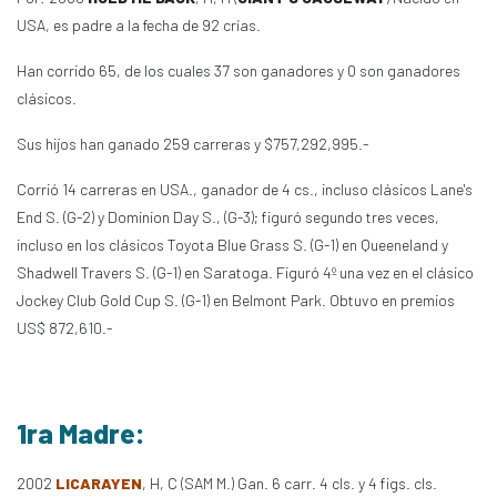
USA, es padre a la fecha de 92 crías.
Han corrido 65, de los cuales 37 son ganadores y 0 son ganadores
clásicos.
Sus hijos han ganado 259 carreras y $757,292,995.-
Corrió 14 carreras en USA., ganador de 4 cs., incluso clásicos Lane's
End S. (G-2) y Dominion Day S., (G-3); figuró segundo tres veces,
incluso en los clásicos Toyota Blue Grass S. (G-1) en Queeneland y
Shadwell Travers S. (G-1) en Saratoga. Figuró 4º una vez en el clásico
Jockey Club Gold Cup S. (G-1) en Belmont Park. Obtuvo en premios
US$ 872,610.-
1ra Madre:
2002
LICARAYEN
, H, C (SAM M.) Gan. 6 carr. 4 cls. y 4 figs. cls.