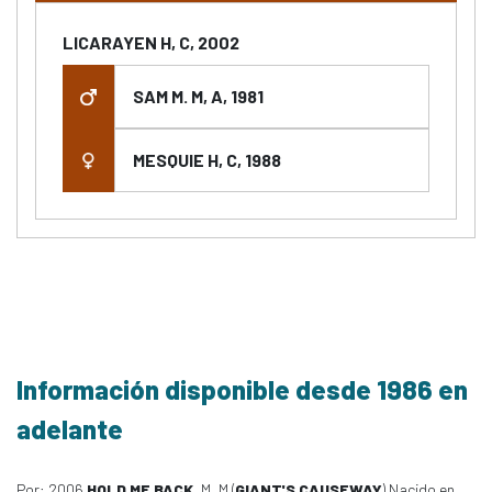
LICARAYEN H, C, 2002
SAM M. M, A, 1981
MESQUIE H, C, 1988
Información disponible desde 1986 en
adelante
Por: 2006
HOLD ME BACK
, M, M (
GIANT'S CAUSEWAY
) Nacido en