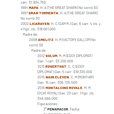
carr. $1.934.750
1994
MAPA
, H, A (THE GREAT SHARK) No corrió $0
1997
GRAN TORMENTA
, H, A (THE GREAT SHARK)
No corrió $0
2002
LICARAYEN
, H, C (SAM M.) Gan. 6 carr. 4 cls. y
4 figs. cls. $18.061.000
Madre de:
2008
AMELITZ
, H, M (VICTORY GALLOP) No
corrió $0
Madre de:
2012
GOLUM
, M, M (EDGY DIPLOMAT)
Gan. 1 carr. $3.200.000
2013
ROGERTHAT
, C, C (EDGY
DIPLOMAT) Gan. 5 carr. $19.330.000
2015
NAIN ELEVEN
, C, M (MONTHIR)
Gan. 15 carr. $36.725.500
2016
MONTALCINO ROYALE
, M, M
(SCAT ROYAL) Gan. 23 carr. 1 figs. cls.
$46.566.000
Figuraciones :
3°
PENAMACOR
, Fecha: