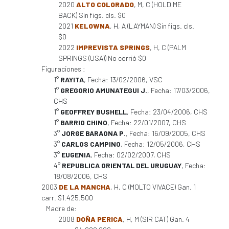
2020
ALTO COLORADO
, M, C (HOLD ME
BACK) Sin figs. cls. $0
2021
KELOWNA
, H, A (LAYMAN) Sin figs. cls.
$0
2022
IMPREVISTA SPRINGS
, H, C (PALM
SPRINGS (USA)) No corrió $0
Figuraciones :
1°
RAYITA
, Fecha: 13/02/2006, VSC
1°
GREGORIO AMUNATEGUI J.
, Fecha: 17/03/2006,
CHS
1°
GEOFFREY BUSHELL
, Fecha: 23/04/2006, CHS
1°
BARRIO CHINO
, Fecha: 22/01/2007, CHS
3°
JORGE BARAONA P.
, Fecha: 16/09/2005, CHS
3°
CARLOS CAMPINO
, Fecha: 12/05/2006, CHS
3°
EUGENIA
, Fecha: 02/02/2007, CHS
4°
REPUBLICA ORIENTAL DEL URUGUAY
, Fecha:
18/08/2006, CHS
2003
DE LA MANCHA
, H, C (MOLTO VIVACE) Gan. 1
carr. $1.425.500
Madre de:
2008
DOÑA PERICA
, H, M (SIR CAT) Gan. 4