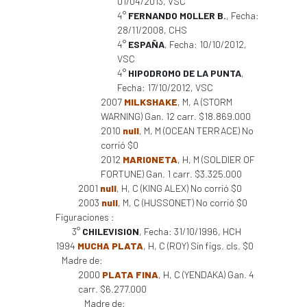
01/04/2013, VSC
4°
FERNANDO MOLLER B.
, Fecha:
28/11/2008, CHS
4°
ESPAÑA
, Fecha: 10/10/2012,
VSC
4°
HIPODROMO DE LA PUNTA
,
Fecha: 17/10/2012, VSC
2007
MILKSHAKE
, M, A (STORM
WARNING) Gan. 12 carr. $18.869.000
2010
null
, M, M (OCEAN TERRACE) No
corrió $0
2012
MARIONETA
, H, M (SOLDIER OF
FORTUNE) Gan. 1 carr. $3.325.000
2001
null
, H, C (KING ALEX) No corrió $0
2003
null
, M, C (HUSSONET) No corrió $0
Figuraciones :
3°
CHILEVISION
, Fecha: 31/10/1996, HCH
1994
MUCHA PLATA
, H, C (ROY) Sin figs. cls. $0
Madre de:
2000
PLATA FINA
, H, C (YENDAKA) Gan. 4
carr. $6.277.000
Madre de: