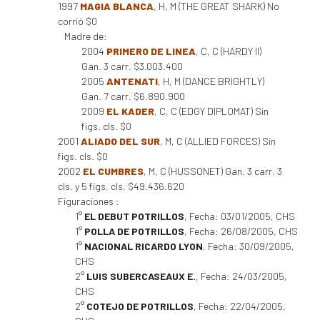
1997
MAGIA BLANCA
, H, M (THE GREAT SHARK) No
corrió $0
Madre de:
2004
PRIMERO DE LINEA
, C, C (HARDY II)
Gan. 3 carr. $3.003.400
2005
ANTENATI
, H, M (DANCE BRIGHTLY)
Gan. 7 carr. $6.890.900
2009
EL KADER
, C, C (EDGY DIPLOMAT) Sin
figs. cls. $0
2001
ALIADO DEL SUR
, M, C (ALLIED FORCES) Sin
figs. cls. $0
2002
EL CUMBRES
, M, C (HUSSONET) Gan. 3 carr. 3
cls. y 5 figs. cls. $49.436.620
Figuraciones :
1°
EL DEBUT POTRILLOS
, Fecha: 03/01/2005, CHS
1°
POLLA DE POTRILLOS
, Fecha: 26/08/2005, CHS
1°
NACIONAL RICARDO LYON
, Fecha: 30/09/2005,
CHS
2°
LUIS SUBERCASEAUX E.
, Fecha: 24/03/2005,
CHS
2°
COTEJO DE POTRILLOS
, Fecha: 22/04/2005,