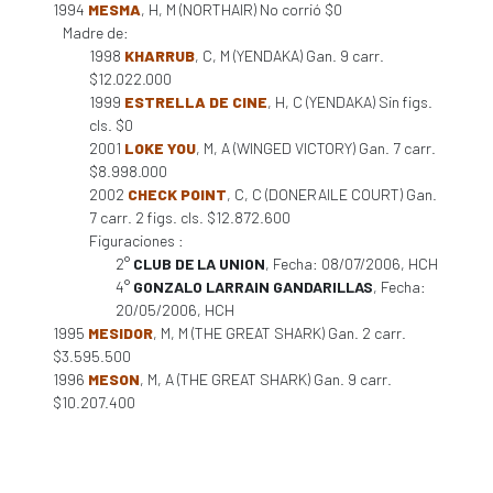
1994
MESMA
, H, M (NORTHAIR) No corrió $0
Madre de:
1998
KHARRUB
, C, M (YENDAKA) Gan. 9 carr.
$12.022.000
1999
ESTRELLA DE CINE
, H, C (YENDAKA) Sin figs.
cls. $0
2001
LOKE YOU
, M, A (WINGED VICTORY) Gan. 7 carr.
$8.998.000
2002
CHECK POINT
, C, C (DONERAILE COURT) Gan.
7 carr. 2 figs. cls. $12.872.600
Figuraciones :
2°
CLUB DE LA UNION
, Fecha: 08/07/2006, HCH
4°
GONZALO LARRAIN GANDARILLAS
, Fecha:
20/05/2006, HCH
1995
MESIDOR
, M, M (THE GREAT SHARK) Gan. 2 carr.
$3.595.500
1996
MESON
, M, A (THE GREAT SHARK) Gan. 9 carr.
$10.207.400