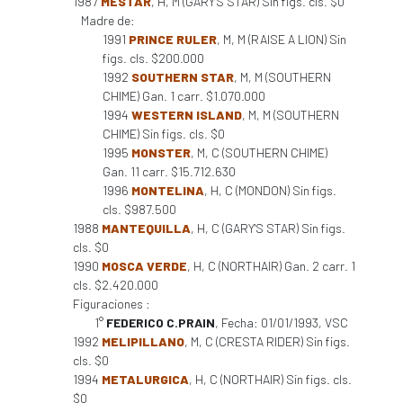
1987
MESTAR
, H, M (GARY'S STAR) Sin figs. cls. $0
Madre de:
1991
PRINCE RULER
, M, M (RAISE A LION) Sin
figs. cls. $200.000
1992
SOUTHERN STAR
, M, M (SOUTHERN
CHIME) Gan. 1 carr. $1.070.000
1994
WESTERN ISLAND
, M, M (SOUTHERN
CHIME) Sin figs. cls. $0
1995
MONSTER
, M, C (SOUTHERN CHIME)
Gan. 11 carr. $15.712.630
1996
MONTELINA
, H, C (MONDON) Sin figs.
cls. $987.500
1988
MANTEQUILLA
, H, C (GARY'S STAR) Sin figs.
cls. $0
1990
MOSCA VERDE
, H, C (NORTHAIR) Gan. 2 carr. 1
cls. $2.420.000
Figuraciones :
1°
FEDERICO C.PRAIN
, Fecha: 01/01/1993, VSC
1992
MELIPILLANO
, M, C (CRESTA RIDER) Sin figs.
cls. $0
1994
METALURGICA
, H, C (NORTHAIR) Sin figs. cls.
$0