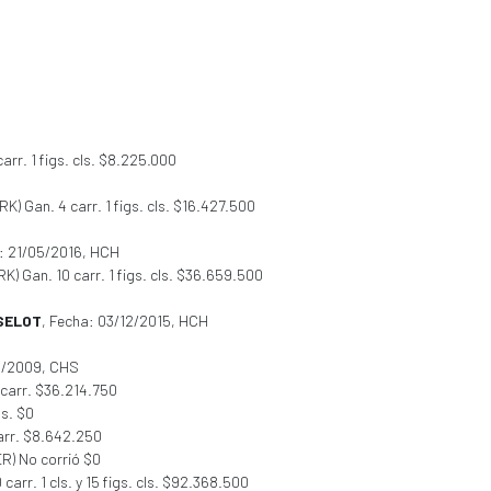
arr. 1 figs. cls. $8.225.000
RK) Gan. 4 carr. 1 figs. cls. $16.427.500
a: 21/05/2016, HCH
RK) Gan. 10 carr. 1 figs. cls. $36.659.500
SELOT
, Fecha: 03/12/2015, HCH
01/2009, CHS
 carr. $36.214.750
ls. $0
carr. $8.642.250
R) No corrió $0
arr. 1 cls. y 15 figs. cls. $92.368.500