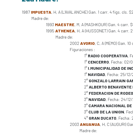
1987
IMPUESTA
, H, A (L'AVALANCHE) Gan. 1 carr. 4 figs. cls. 
Madre de:
1993
MAESTRE
, M, A (MASHKOUR) Gan. 4 carr. 
1995
ATHENEA
, H, A (HUSSONET) Gan. 4 carr. 2 
Madre de:
2002
AVORIO
, C, A (MEMO) Gan. 10 
Figuraciones :
1°
RADIO COOPERATIVA
, 
1°
CENCERRO
, Fecha: 02/
1°
I.MUNICIPALIDAD DE I
1°
NAVIDAD
, Fecha: 25/12
2°
GONZALO LARRAIN GA
2°
ALBERTO BENAVENTE
2°
FEDERACION DE RODEO
3°
NAVIDAD
, Fecha: 24/12
3°
CAMARA NACIONAL DE
3°
CLUB DE LA UNION
, Fe
4°
GRAN DUCATO
, Fecha:
2003
ANUANUA
, H, C (AUGURI) Gan
Madre de: