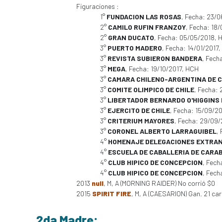
Figuraciones :
1°
FUNDACION LAS ROSAS
, Fecha: 23/
2°
CAMILO RUFIN FRANZOY
, Fecha: 18
2°
GRAN DUCATO
, Fecha: 05/05/2018, 
3°
PUERTO MADERO
, Fecha: 14/01/2017
3°
REVISTA SUBIERON BANDERA
, Fech
3°
MEGA
, Fecha: 19/10/2017, HCH
3°
CAMARA CHILENO-ARGENTINA DE 
3°
COMITE OLIMPICO DE CHILE
, Fecha:
3°
LIBERTADOR BERNARDO O'HIGGINS
3°
EJERCITO DE CHILE
, Fecha: 15/09/2
3°
CRITERIUM MAYORES
, Fecha: 29/09
3°
CORONEL ALBERTO LARRAGUIBEL
,
4°
HOMENAJE DELEGACIONES EXTRA
4°
ESCUELA DE CABALLERIA DE CARAB
4°
CLUB HIPICO DE CONCEPCION
, Fech
4°
CLUB HIPICO DE CONCEPCION
, Fech
2013
null
, M, A (MORNING RAIDER) No corrió $0
2015
SPIRIT FIRE
, M, A (CAESARION) Gan. 21 ca
2da Madre: