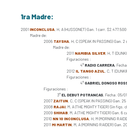
1ra Madre:
2001
INCONCLUSA
, H, A (HUSSONET) Gan. 1 carr. $2.477.500
Madre de:
2006
TAYSHA
, H, C (SPEAK IN PASSING) Gan. 2 c
Madre de:
2011
NAMIBIA SILVER
, H, T (DUNKI
Figuraciones :
4°
RADIO CARRERA
, Fech
2012
IL TANGO AZUL
, C, T (DUNKI
Figuraciones :
4°
GABRIEL DONOSO ROS
Figuraciones :
3°
EL DEBUT POTRANCAS
, Fecha: 05/
2007
ZAITUN
, C, C (SPEAK IN PASSING) Gan. 25
2008
RAJAI
, M, A (THE MIGHTY TIGER) Sin figs. c
2009
SHIHAB
, M, A (THE MIGHTY TIGER) Gan. 6 
2010
NN 10 INCONCLUSA
, H, M (MORNING RAIDE
2011
MI MARTIN
, M, A (MORNING RAIDER) Gan. 20 c