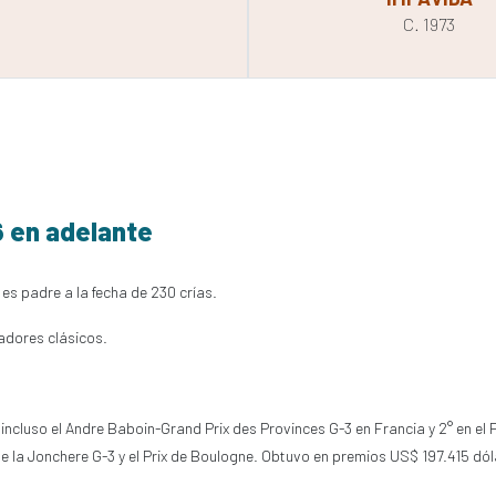
C. 1973
6 en adelante
es padre a la fecha de 230 crías.
adores clásicos.
ncluso el Andre Baboin-Grand Prix des Provinces G-3 en Francia y 2° en el Pr
x de la Jonchere G-3 y el Prix de Boulogne. Obtuvo en premios US$ 197.415 d