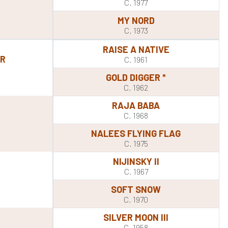
C. 1977
MY NORD
C. 1973
RAISE A NATIVE
OR
C. 1961
GOLD DIGGER *
C. 1962
RAJA BABA
C. 1968
NALEES FLYING FLAG
C. 1975
NIJINSKY II
C. 1967
SOFT SNOW
C. 1970
SILVER MOON III
C. 1958