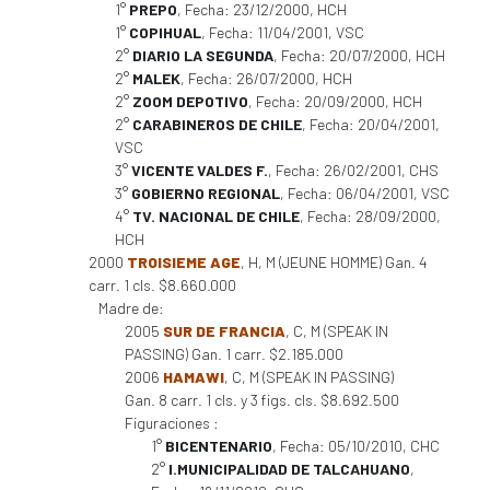
1°
PREPO
, Fecha: 23/12/2000, HCH
1°
COPIHUAL
, Fecha: 11/04/2001, VSC
2°
DIARIO LA SEGUNDA
, Fecha: 20/07/2000, HCH
2°
MALEK
, Fecha: 26/07/2000, HCH
2°
ZOOM DEPOTIVO
, Fecha: 20/09/2000, HCH
2°
CARABINEROS DE CHILE
, Fecha: 20/04/2001,
VSC
3°
VICENTE VALDES F.
, Fecha: 26/02/2001, CHS
3°
GOBIERNO REGIONAL
, Fecha: 06/04/2001, VSC
4°
TV. NACIONAL DE CHILE
, Fecha: 28/09/2000,
HCH
2000
TROISIEME AGE
, H, M (JEUNE HOMME) Gan. 4
carr. 1 cls. $8.660.000
Madre de:
2005
SUR DE FRANCIA
, C, M (SPEAK IN
PASSING) Gan. 1 carr. $2.185.000
2006
HAMAWI
, C, M (SPEAK IN PASSING)
Gan. 8 carr. 1 cls. y 3 figs. cls. $8.692.500
Figuraciones :
1°
BICENTENARIO
, Fecha: 05/10/2010, CHC
2°
I.MUNICIPALIDAD DE TALCAHUANO
,