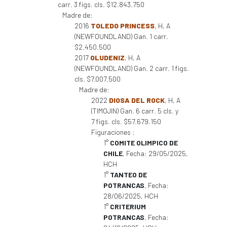
carr. 3 figs. cls. $12.843.750
Madre de:
2016
TOLEDO PRINCESS
, H, A
(NEWFOUNDLAND) Gan. 1 carr.
$2.450.500
2017
OLUDENIZ
, H, A
(NEWFOUNDLAND) Gan. 2 carr. 1 figs.
cls. $7.007.500
Madre de:
2022
DIOSA DEL ROCK
, H, A
(TIMOJIN) Gan. 6 carr. 5 cls. y
7 figs. cls. $57.679.150
Figuraciones :
1°
COMITE OLIMPICO DE
CHILE
, Fecha: 29/05/2025,
HCH
1°
TANTEO DE
POTRANCAS
, Fecha:
28/06/2025, HCH
1°
CRITERIUM
POTRANCAS
, Fecha: