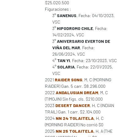
$25.020.500
Figuraciones :
3°
SANENUS
, Fecha: 04/10/2023,
VSC
3°
HIPODROMO CHILE
, Fecha:
14/02/2024, VSC
3°
ANIVERSARIO EVERTON DE
VIÑA DEL MAR
, Fecha:
26/06/2024, VSC
4°
TAN YI
, Fecha: 23/10/2023, VSC
4°
SOLARIA
, Fecha: 22/01/2025,
VSC
2021
RAIDER SONG
, M, C (MORNING
RAIDER) Gan. 5 carr. $8.296.000
2022
ANDALUSIAN DREAM
, M, C
(TIMOJIN) Sin figs. cls. $210.000
2023
DESERT DANCER
, H, C (INDIAN
TRAIL) Gan. 1 carr. $2.104.000
2024
NN 24 TOLAITELA
, H, C
(MORNING RAIDER) No corrió $0
2025
NN 25 TOLAITELA
, H, A (THE