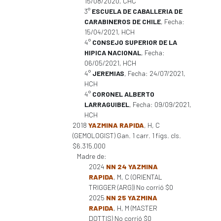
15/08/2020, CHC
3°
ESCUELA DE CABALLERIA DE
CARABINEROS DE CHILE
, Fecha:
15/04/2021, HCH
4°
CONSEJO SUPERIOR DE LA
HIPICA NACIONAL
, Fecha:
06/05/2021, HCH
4°
JEREMIAS
, Fecha: 24/07/2021,
HCH
4°
CORONEL ALBERTO
LARRAGUIBEL
, Fecha: 09/09/2021,
HCH
2018
YAZMINA RAPIDA
, H, C
(GEMOLOGIST) Gan. 1 carr. 1 figs. cls.
$6.315.000
Madre de:
2024
NN 24 YAZMINA
RAPIDA
, M, C (ORIENTAL
TRIGGER (ARG)) No corrió $0
2025
NN 25 YAZMINA
RAPIDA
, H, M (MASTER
DOTTIS) No corrió $0