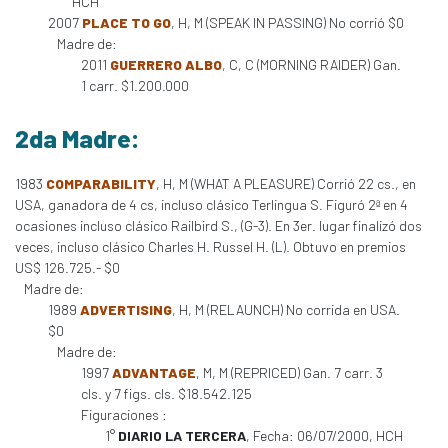
HCH
2007
PLACE TO GO
, H, M (SPEAK IN PASSING) No corrió $0
Madre de:
2011
GUERRERO ALBO
, C, C (MORNING RAIDER) Gan.
1 carr. $1.200.000
2da Madre:
1983
COMPARABILITY
, H, M (WHAT A PLEASURE) Corrió 22 cs., en
USA, ganadora de 4 cs, incluso clásico Terlingua S. Figuró 2ª en 4
ocasiones incluso clásico Railbird S., (G-3). En 3er. lugar finalizó dos
veces, incluso clásico Charles H. Russel H. (L). Obtuvo en premios
US$ 126.725.- $0
Madre de:
1989
ADVERTISING
, H, M (RELAUNCH) No corrida en USA.
$0
Madre de:
1997
ADVANTAGE
, M, M (REPRICED) Gan. 7 carr. 3
cls. y 7 figs. cls. $18.542.125
Figuraciones :
1°
DIARIO LA TERCERA
, Fecha: 06/07/2000, HCH