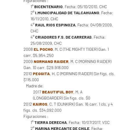
Figuraciones :
1°
BICENTENARIO
, Fecha: 05/10/2010, CHC
2°
I.MUNICIPALIDAD DE TALCAHUANO
, Fecha:
16/11/2010, CHC
4°
RAUL RIOS ESPINOZA
, Fecha: 04/08/2009,
CHC
4°
CRIADORES F.S. DE CARRERAS
, Fecha:
25/08/2009, CHC
2008
EL POCHO
, M, C (THE MIGHTY TIGER) Gan. 1
carr. $5.954.250
2009
NORMAND RAIDER
, M, C (MORNING RAIDER)
Gan. 10 carr. $29.918.000
2010
PEGGITA
, H, C (MORNING RAIDER) Sin figs. cls.
$115.000
Madre de:
2017
BEAUTIFUL BOY
, M, A
(LONGBOARDER) Sin figs. cls. $0
2012
KAIROS
, C, T (DUNKIRK) Gan. 16 carr. 1 cls. y 4
figs. cls. $34.092.000
Figuraciones :
1°
TIERRA DERECHA
, Fecha: 10/07/2017, VSC
2°
MARINA MERCANTE DE CHILE
, Fecha: