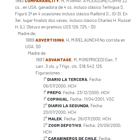
1983
COMPARABILITY
, H, M (WHAT A PLEASURE) Corrió 22
cs., en USA, ganadora de 4 cs, incluso clásico Terlingua S.
Figuró 2ª en 4 ocasiones incluso clásico Railbird S., (G-3). En
3er. lugar finalizó dos veces, incluso clásico Charles H. Russel
H. (L). Obtuvo en premios US$ 126.725.- $0
Madre de:
1989
ADVERTISING
, H, M (RELAUNCH) No corrida en
USA. $0
Madre de:
1997
ADVANTAGE
, M, M (REPRICED) Gan. 7
carr. 3 cls. y 7 figs. cls. $18.542.125
Figuraciones :
1°
DIARIO LA TERCERA
, Fecha:
06/07/2000, HCH
1°
PREPO
, Fecha: 23/12/2000, HCH
1°
COPIHUAL
, Fecha: 11/04/2001, VSC
2°
DIARIO LA SEGUNDA
, Fecha:
20/07/2000, HCH
2°
MALEK
, Fecha: 26/07/2000, HCH
2°
ZOOM DEPOTIVO
, Fecha: 20/09/2000,
HCH
2°
CARABINEROS DE CHILE
, Fecha: