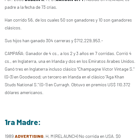
padre a la fecha de 73 crías.
Han corrido 56, de los cuales 50 son ganadores y 10 son ganadores
clásicos.
Sus hijos han ganado 304 carreras y $712,229,953.-
CAMPAÑA: Ganador de 4 cs., a los 2 y 3 años en 7 corridas. Corrió 4
cs., en Inglaterra, una en Irlanda y dos en los Emiratos Arabes Unidos.
Ganó tres en Inglaterra incluso clásico "Champagne Victor Vintage S."
(G-3) en Goodwood; un tercero en Irlanda en el clásico "Aga Khan
Studs National S." (G-1) en Curragh. Obtuvo en premios US$ 110.372
dólares americanos.
1ra Madre:
1989
ADVERTISING
, H, M (RELAUNCH) No corrida en USA. $0