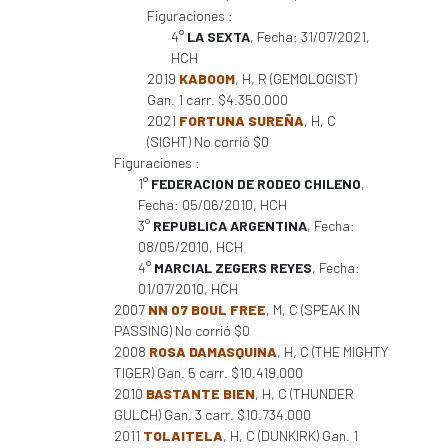
Figuraciones :
4°
LA SEXTA
, Fecha: 31/07/2021,
HCH
2019
KABOOM
, H, R (GEMOLOGIST)
Gan. 1 carr. $4.350.000
2021
FORTUNA SUREÑA
, H, C
(SIGHT) No corrió $0
Figuraciones :
1°
FEDERACION DE RODEO CHILENO
,
Fecha: 05/06/2010, HCH
3°
REPUBLICA ARGENTINA
, Fecha:
08/05/2010, HCH
4°
MARCIAL ZEGERS REYES
, Fecha:
01/07/2010, HCH
2007
NN 07 BOUL FREE
, M, C (SPEAK IN
PASSING) No corrió $0
2008
ROSA DAMASQUINA
, H, C (THE MIGHTY
TIGER) Gan. 5 carr. $10.419.000
2010
BASTANTE BIEN
, H, C (THUNDER
GULCH) Gan. 3 carr. $10.734.000
2011
TOLAITELA
, H, C (DUNKIRK) Gan. 1