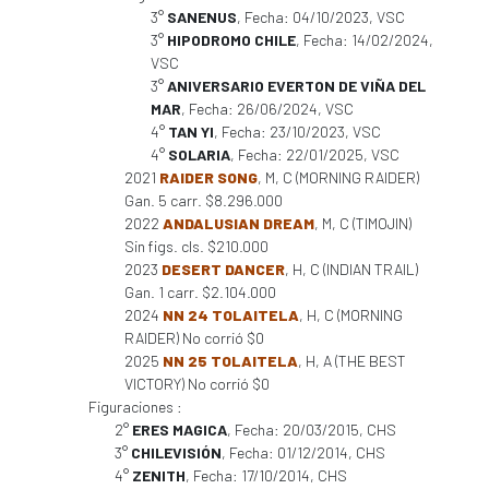
3°
SANENUS
, Fecha: 04/10/2023, VSC
3°
HIPODROMO CHILE
, Fecha: 14/02/2024,
VSC
3°
ANIVERSARIO EVERTON DE VIÑA DEL
MAR
, Fecha: 26/06/2024, VSC
4°
TAN YI
, Fecha: 23/10/2023, VSC
4°
SOLARIA
, Fecha: 22/01/2025, VSC
2021
RAIDER SONG
, M, C (MORNING RAIDER)
Gan. 5 carr. $8.296.000
2022
ANDALUSIAN DREAM
, M, C (TIMOJIN)
Sin figs. cls. $210.000
2023
DESERT DANCER
, H, C (INDIAN TRAIL)
Gan. 1 carr. $2.104.000
2024
NN 24 TOLAITELA
, H, C (MORNING
RAIDER) No corrió $0
2025
NN 25 TOLAITELA
, H, A (THE BEST
VICTORY) No corrió $0
Figuraciones :
2°
ERES MAGICA
, Fecha: 20/03/2015, CHS
3°
CHILEVISIÓN
, Fecha: 01/12/2014, CHS
4°
ZENITH
, Fecha: 17/10/2014, CHS