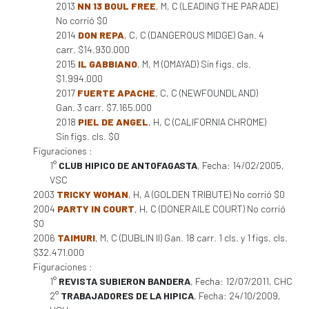
2013
NN 13 BOUL FREE
, M, C (LEADING THE PARADE)
No corrió $0
2014
DON REPA
, C, C (DANGEROUS MIDGE) Gan. 4
carr. $14.930.000
2015
IL GABBIANO
, M, M (OMAYAD) Sin figs. cls.
$1.994.000
2017
FUERTE APACHE
, C, C (NEWFOUNDLAND)
Gan. 3 carr. $7.165.000
2018
PIEL DE ANGEL
, H, C (CALIFORNIA CHROME)
Sin figs. cls. $0
Figuraciones :
1°
CLUB HIPICO DE ANTOFAGASTA
, Fecha: 14/02/2005,
VSC
2003
TRICKY WOMAN
, H, A (GOLDEN TRIBUTE) No corrió $0
2004
PARTY IN COURT
, H, C (DONERAILE COURT) No corrió
$0
2006
TAIMURI
, M, C (DUBLIN II) Gan. 18 carr. 1 cls. y 1 figs. cls.
$32.471.000
Figuraciones :
1°
REVISTA SUBIERON BANDERA
, Fecha: 12/07/2011, CHC
2°
TRABAJADORES DE LA HIPICA
, Fecha: 24/10/2009,