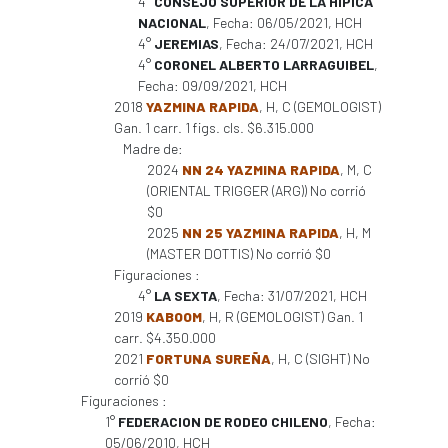
4°
CONSEJO SUPERIOR DE LA HIPICA
NACIONAL
, Fecha: 06/05/2021, HCH
4°
JEREMIAS
, Fecha: 24/07/2021, HCH
4°
CORONEL ALBERTO LARRAGUIBEL
,
Fecha: 09/09/2021, HCH
2018
YAZMINA RAPIDA
, H, C (GEMOLOGIST)
Gan. 1 carr. 1 figs. cls. $6.315.000
Madre de:
2024
NN 24 YAZMINA RAPIDA
, M, C
(ORIENTAL TRIGGER (ARG)) No corrió
$0
2025
NN 25 YAZMINA RAPIDA
, H, M
(MASTER DOTTIS) No corrió $0
Figuraciones :
4°
LA SEXTA
, Fecha: 31/07/2021, HCH
2019
KABOOM
, H, R (GEMOLOGIST) Gan. 1
carr. $4.350.000
2021
FORTUNA SUREÑA
, H, C (SIGHT) No
corrió $0
Figuraciones :
1°
FEDERACION DE RODEO CHILENO
, Fecha:
05/06/2010, HCH