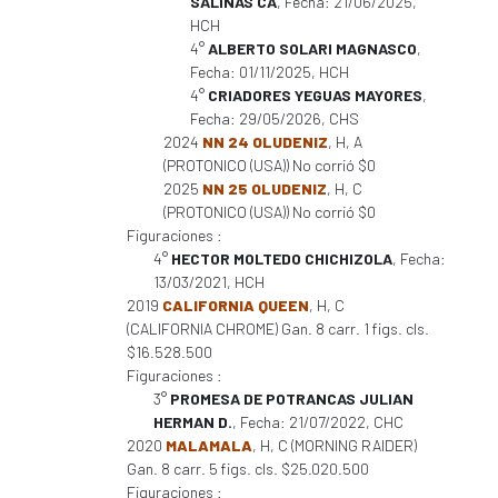
SALINAS CA
, Fecha: 21/06/2025,
HCH
4°
ALBERTO SOLARI MAGNASCO
,
Fecha: 01/11/2025, HCH
4°
CRIADORES YEGUAS MAYORES
,
Fecha: 29/05/2026, CHS
2024
NN 24 OLUDENIZ
, H, A
(PROTONICO (USA)) No corrió $0
2025
NN 25 OLUDENIZ
, H, C
(PROTONICO (USA)) No corrió $0
Figuraciones :
4°
HECTOR MOLTEDO CHICHIZOLA
, Fecha:
13/03/2021, HCH
2019
CALIFORNIA QUEEN
, H, C
(CALIFORNIA CHROME) Gan. 8 carr. 1 figs. cls.
$16.528.500
Figuraciones :
3°
PROMESA DE POTRANCAS JULIAN
HERMAN D.
, Fecha: 21/07/2022, CHC
2020
MALAMALA
, H, C (MORNING RAIDER)
Gan. 8 carr. 5 figs. cls. $25.020.500
Figuraciones :