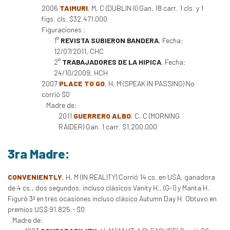
2006
TAIMURI
, M, C (DUBLIN II) Gan. 18 carr. 1 cls. y 1
figs. cls. $32.471.000
Figuraciones :
1°
REVISTA SUBIERON BANDERA
, Fecha:
12/07/2011, CHC
2°
TRABAJADORES DE LA HIPICA
, Fecha:
24/10/2009, HCH
2007
PLACE TO GO
, H, M (SPEAK IN PASSING) No
corrió $0
Madre de:
2011
GUERRERO ALBO
, C, C (MORNING
RAIDER) Gan. 1 carr. $1.200.000
3ra Madre:
CONVENIENTLY
, H, M (IN REALITY) Corrió 14 cs. en USA, ganadora
de 4 cs., dos segundos, incluso clásicos Vanity H., (G-1) y Manta H.
Figuró 3ª en tres ocasiones incluso clásico Autumn Day H. Obtuvo en
premios US$ 91.825.- $0
Madre de: