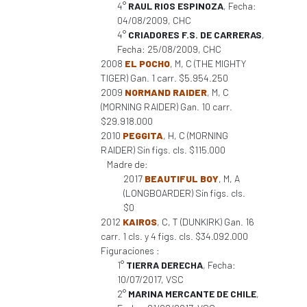
4°
RAUL RIOS ESPINOZA
, Fecha:
04/08/2009, CHC
4°
CRIADORES F.S. DE CARRERAS
,
Fecha: 25/08/2009, CHC
2008
EL POCHO
, M, C (THE MIGHTY
TIGER) Gan. 1 carr. $5.954.250
2009
NORMAND RAIDER
, M, C
(MORNING RAIDER) Gan. 10 carr.
$29.918.000
2010
PEGGITA
, H, C (MORNING
RAIDER) Sin figs. cls. $115.000
Madre de:
2017
BEAUTIFUL BOY
, M, A
(LONGBOARDER) Sin figs. cls.
$0
2012
KAIROS
, C, T (DUNKIRK) Gan. 16
carr. 1 cls. y 4 figs. cls. $34.092.000
Figuraciones :
1°
TIERRA DERECHA
, Fecha:
10/07/2017, VSC
2°
MARINA MERCANTE DE CHILE
,