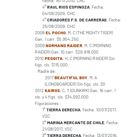
Fecha: 16/11/2010, CHC
4°
RAUL RIOS ESPINOZA
, Fecha:
04/08/2009, CHC
4°
CRIADORES F.S. DE CARRERAS
, Fecha:
25/08/2009, CHC
2008
EL POCHO
, M, C (THE MIGHTY TIGER)
Gan. 1 carr. $5.954.250
2009
NORMAND RAIDER
, M, C (MORNING
RAIDER) Gan. 10 carr. $29.918.000
2010
PEGGITA
, H, C (MORNING RAIDER) Sin
figs. cls. $115.000
Madre de:
2017
BEAUTIFUL BOY
, M, A
(LONGBOARDER) Sin figs. cls. $0
2012
KAIROS
, C, T (DUNKIRK) Gan. 16 carr. 1
cls. y 4 figs. cls. $34.092.000
Figuraciones :
1°
TIERRA DERECHA
, Fecha: 10/07/2017,
VSC
2°
MARINA MERCANTE DE CHILE
, Fecha:
21/08/2017, VSC
3°
TIERRA DERECHA
, Fecha: 13/07/2016,