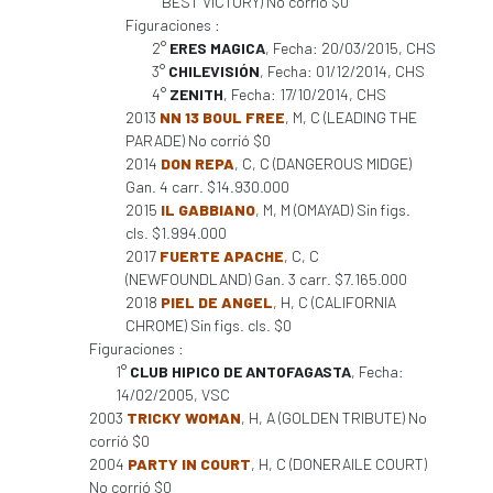
BEST VICTORY) No corrió $0
Figuraciones :
2°
ERES MAGICA
, Fecha: 20/03/2015, CHS
3°
CHILEVISIÓN
, Fecha: 01/12/2014, CHS
4°
ZENITH
, Fecha: 17/10/2014, CHS
2013
NN 13 BOUL FREE
, M, C (LEADING THE
PARADE) No corrió $0
2014
DON REPA
, C, C (DANGEROUS MIDGE)
Gan. 4 carr. $14.930.000
2015
IL GABBIANO
, M, M (OMAYAD) Sin figs.
cls. $1.994.000
2017
FUERTE APACHE
, C, C
(NEWFOUNDLAND) Gan. 3 carr. $7.165.000
2018
PIEL DE ANGEL
, H, C (CALIFORNIA
CHROME) Sin figs. cls. $0
Figuraciones :
1°
CLUB HIPICO DE ANTOFAGASTA
, Fecha:
14/02/2005, VSC
2003
TRICKY WOMAN
, H, A (GOLDEN TRIBUTE) No
corrió $0
2004
PARTY IN COURT
, H, C (DONERAILE COURT)
No corrió $0