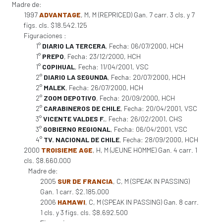
Madre de:
1997
ADVANTAGE
, M, M (REPRICED) Gan. 7 carr. 3 cls. y 7
figs. cls. $18.542.125
Figuraciones :
1°
DIARIO LA TERCERA
, Fecha: 06/07/2000, HCH
1°
PREPO
, Fecha: 23/12/2000, HCH
1°
COPIHUAL
, Fecha: 11/04/2001, VSC
2°
DIARIO LA SEGUNDA
, Fecha: 20/07/2000, HCH
2°
MALEK
, Fecha: 26/07/2000, HCH
2°
ZOOM DEPOTIVO
, Fecha: 20/09/2000, HCH
2°
CARABINEROS DE CHILE
, Fecha: 20/04/2001, VSC
3°
VICENTE VALDES F.
, Fecha: 26/02/2001, CHS
3°
GOBIERNO REGIONAL
, Fecha: 06/04/2001, VSC
4°
TV. NACIONAL DE CHILE
, Fecha: 28/09/2000, HCH
2000
TROISIEME AGE
, H, M (JEUNE HOMME) Gan. 4 carr. 1
cls. $8.660.000
Madre de:
2005
SUR DE FRANCIA
, C, M (SPEAK IN PASSING)
Gan. 1 carr. $2.185.000
2006
HAMAWI
, C, M (SPEAK IN PASSING) Gan. 8 carr.
1 cls. y 3 figs. cls. $8.692.500