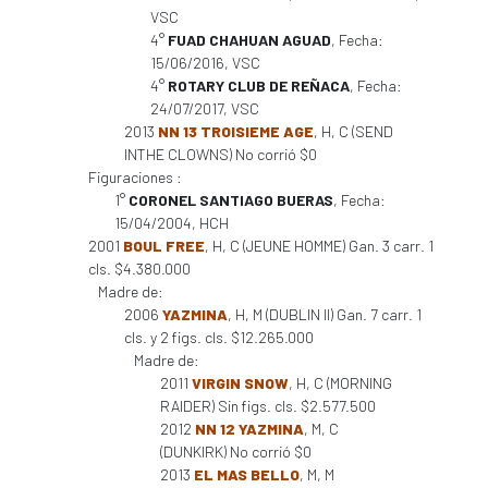
VSC
4°
FUAD CHAHUAN AGUAD
, Fecha:
15/06/2016, VSC
4°
ROTARY CLUB DE REÑACA
, Fecha:
24/07/2017, VSC
2013
NN 13 TROISIEME AGE
, H, C (SEND
INTHE CLOWNS) No corrió $0
Figuraciones :
1°
CORONEL SANTIAGO BUERAS
, Fecha:
15/04/2004, HCH
2001
BOUL FREE
, H, C (JEUNE HOMME) Gan. 3 carr. 1
cls. $4.380.000
Madre de:
2006
YAZMINA
, H, M (DUBLIN II) Gan. 7 carr. 1
cls. y 2 figs. cls. $12.265.000
Madre de:
2011
VIRGIN SNOW
, H, C (MORNING
RAIDER) Sin figs. cls. $2.577.500
2012
NN 12 YAZMINA
, M, C
(DUNKIRK) No corrió $0
2013
EL MAS BELLO
, M, M