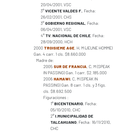
20/04/2001, VSC
3°
VICENTE VALDES F.
, Fecha:
26/02/2001, CHS
3°
GOBIERNO REGIONAL
, Fecha:
06/04/2001, VSC
4°
TV. NACIONAL DE CHILE
, Fecha:
28/09/2000, HCH
2000
TROISIEME AGE
, H, M (JEUNE HOMME)
Gan. 4 carr. 1 cls. $8.660.000
Madre de:
2005
SUR DE FRANCIA
, C, M (SPEAK
IN PASSING) Gan. 1 carr. $2.185.000
2006
HAMAWI
, C, M (SPEAK IN
PASSING) Gan. 8 carr. 1 cls. y 3 figs.
cls. $8.692.500
Figuraciones :
1°
BICENTENARIO
, Fecha:
05/10/2010, CHC
2°
I.MUNICIPALIDAD DE
TALCAHUANO
, Fecha: 16/11/2010,
CHC