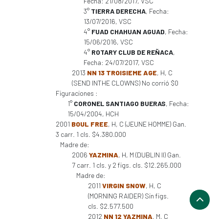
Fecha: 21/08/2017, VSC
3°
TIERRA DERECHA
, Fecha:
13/07/2016, VSC
4°
FUAD CHAHUAN AGUAD
, Fecha:
15/06/2016, VSC
4°
ROTARY CLUB DE REÑACA
,
Fecha: 24/07/2017, VSC
2013
NN 13 TROISIEME AGE
, H, C
(SEND INTHE CLOWNS) No corrió $0
Figuraciones :
1°
CORONEL SANTIAGO BUERAS
, Fecha:
15/04/2004, HCH
2001
BOUL FREE
, H, C (JEUNE HOMME) Gan.
3 carr. 1 cls. $4.380.000
Madre de:
2006
YAZMINA
, H, M (DUBLIN II) Gan.
7 carr. 1 cls. y 2 figs. cls. $12.265.000
Madre de:
2011
VIRGIN SNOW
, H, C
(MORNING RAIDER) Sin figs.
cls. $2.577.500
2012
NN 12 YAZMINA
, M, C