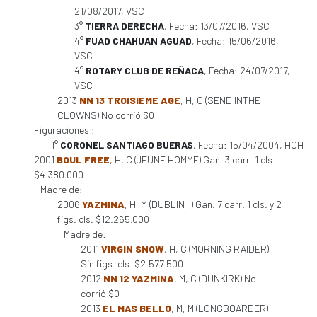
21/08/2017, VSC
3°
TIERRA DERECHA
, Fecha: 13/07/2016, VSC
4°
FUAD CHAHUAN AGUAD
, Fecha: 15/06/2016,
VSC
4°
ROTARY CLUB DE REÑACA
, Fecha: 24/07/2017,
VSC
2013
NN 13 TROISIEME AGE
, H, C (SEND INTHE
CLOWNS) No corrió $0
Figuraciones :
1°
CORONEL SANTIAGO BUERAS
, Fecha: 15/04/2004, HCH
2001
BOUL FREE
, H, C (JEUNE HOMME) Gan. 3 carr. 1 cls.
$4.380.000
Madre de:
2006
YAZMINA
, H, M (DUBLIN II) Gan. 7 carr. 1 cls. y 2
figs. cls. $12.265.000
Madre de:
2011
VIRGIN SNOW
, H, C (MORNING RAIDER)
Sin figs. cls. $2.577.500
2012
NN 12 YAZMINA
, M, C (DUNKIRK) No
corrió $0
2013
EL MAS BELLO
, M, M (LONGBOARDER)