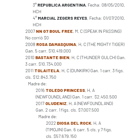
3°
REPUBLICA ARGENTINA
, Fecha: 08/05/2010,
HCH
4°
MARCIAL ZEGERS REYES
, Fecha: 01/07/2010,
HCH
2007
NN 07 BOUL FREE
, M, C (SPEAK IN PASSING)
No corrió $0
2008
ROSA DAMASQUINA
, H, C (THE MIGHTY TIGER)
Gan. 5 carr. $10.419.000
2010
BASTANTE BIEN
, H, C (THUNDER GULCH) Gan.
3 carr. $10.734.000
2011
TOLAITELA
, H, C (DUNKIRK) Gan. 1 carr. 3 figs.
cls. $12.843.750
Madre de:
2016
TOLEDO PRINCESS
, H, A
(NEWFOUNDLAND) Gan. 1 carr. $2.450.500
2017
OLUDENIZ
, H, A (NEWFOUNDLAND)
Gan. 2 carr. 1 figs. cls. $7.007.500
Madre de:
2022
DIOSA DEL ROCK
, H, A
(TIMOJIN) Gan. 6 carr. 5 cls. y 7 figs.
cls. $57.679.150