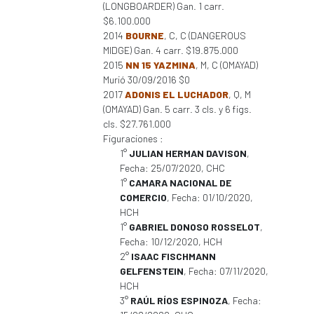
(LONGBOARDER) Gan. 1 carr.
$6.100.000
2014
BOURNE
, C, C (DANGEROUS
MIDGE) Gan. 4 carr. $19.875.000
2015
NN 15 YAZMINA
, M, C (OMAYAD)
Murió 30/09/2016 $0
2017
ADONIS EL LUCHADOR
, Q, M
(OMAYAD) Gan. 5 carr. 3 cls. y 6 figs.
cls. $27.761.000
Figuraciones :
1°
JULIAN HERMAN DAVISON
,
Fecha: 25/07/2020, CHC
1°
CAMARA NACIONAL DE
COMERCIO
, Fecha: 01/10/2020,
HCH
1°
GABRIEL DONOSO ROSSELOT
,
Fecha: 10/12/2020, HCH
2°
ISAAC FISCHMANN
GELFENSTEIN
, Fecha: 07/11/2020,
HCH
3°
RAÚL RÍOS ESPINOZA
, Fecha: