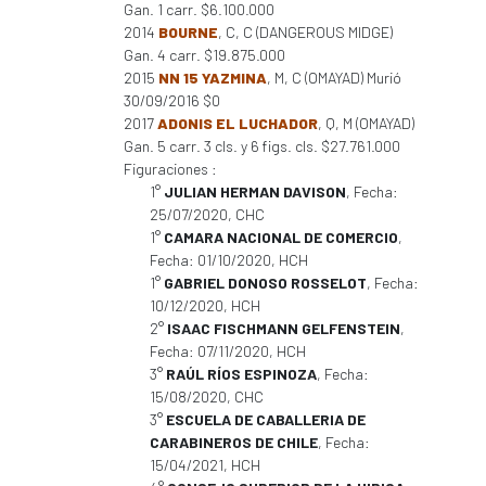
Gan. 1 carr. $6.100.000
2014
BOURNE
, C, C (DANGEROUS MIDGE)
Gan. 4 carr. $19.875.000
2015
NN 15 YAZMINA
, M, C (OMAYAD) Murió
30/09/2016 $0
2017
ADONIS EL LUCHADOR
, Q, M (OMAYAD)
Gan. 5 carr. 3 cls. y 6 figs. cls. $27.761.000
Figuraciones :
1°
JULIAN HERMAN DAVISON
, Fecha:
25/07/2020, CHC
1°
CAMARA NACIONAL DE COMERCIO
,
Fecha: 01/10/2020, HCH
1°
GABRIEL DONOSO ROSSELOT
, Fecha:
10/12/2020, HCH
2°
ISAAC FISCHMANN GELFENSTEIN
,
Fecha: 07/11/2020, HCH
3°
RAÚL RÍOS ESPINOZA
, Fecha:
15/08/2020, CHC
3°
ESCUELA DE CABALLERIA DE
CARABINEROS DE CHILE
, Fecha:
15/04/2021, HCH