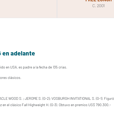
C. 2001
6 en adelante
cido en USA, es padre a la fecha de 135 crías.
ores clásicos.
MIRACLE WOOD S. ; JEROME S. (G-2); VOSBURGH INVITATIONAL S. (G-1). Figuró
vez en el clásico Fall Highweight H. (G-3). Obtuvo en premios US$ 790.300.-