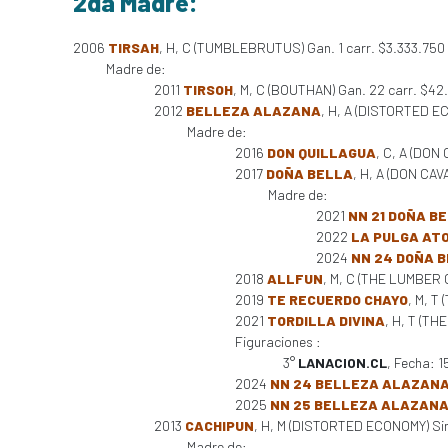
2da Madre:
2006
TIRSAH
, H, C (TUMBLEBRUTUS) Gan. 1 carr. $3.333.750
Madre de:
2011
TIRSOH
, M, C (BOUTHAN) Gan. 22 carr. $4
2012
BELLEZA ALAZANA
, H, A (DISTORTED E
Madre de:
2016
DON QUILLAGUA
, C, A (DON
2017
DOÑA BELLA
, H, A (DON CAV
Madre de:
2021
NN 21 DOÑA B
2022
LA PULGA AT
2024
NN 24 DOÑA 
2018
ALLFUN
, M, C (THE LUMBER GU
2019
TE RECUERDO CHAYO
, M, T
2021
TORDILLA DIVINA
, H, T (TH
Figuraciones :
3°
LANACION.CL
, Fecha: 
2024
NN 24 BELLEZA ALAZAN
2025
NN 25 BELLEZA ALAZAN
2013
CACHIPUN
, H, M (DISTORTED ECONOMY) Sin 
Madre de: