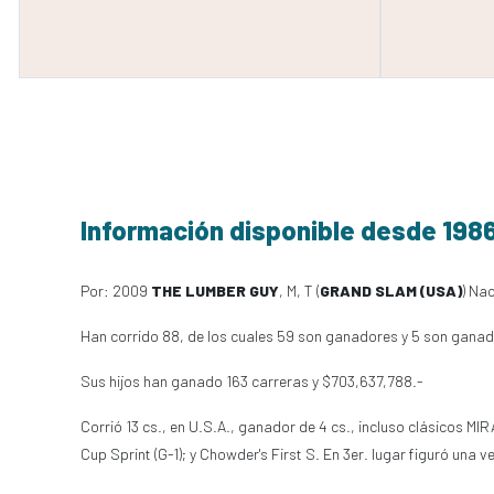
Información disponible desde 198
Por: 2009
THE LUMBER GUY
, M, T (
GRAND SLAM (USA)
) Na
Han corrido 88, de los cuales 59 son ganadores y 5 son ganad
Sus hijos han ganado 163 carreras y $703,637,788.-
Corrió 13 cs., en U.S.A., ganador de 4 cs., incluso clásicos 
Cup Sprint (G-1); y Chowder's First S. En 3er. lugar figuró una 