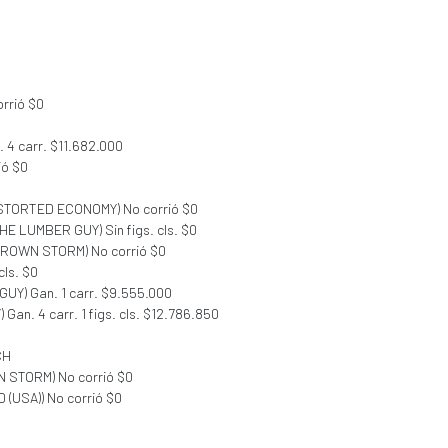
rrió $0
. 4 carr. $11.682.000
ió $0
DISTORTED ECONOMY) No corrió $0
(THE LUMBER GUY) Sin figs. cls. $0
(BROWN STORM) No corrió $0
cls. $0
GUY) Gan. 1 carr. $9.555.000
Gan. 4 carr. 1 figs. cls. $12.786.850
CH
N STORM) No corrió $0
 D (USA)) No corrió $0