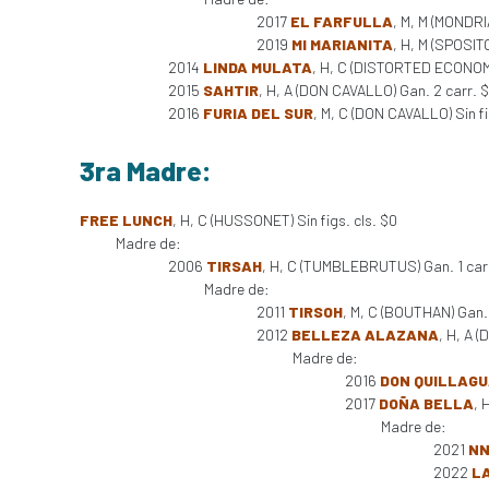
2017
EL FARFULLA
, M, M (MONDRIA
2019
MI MARIANITA
, H, M (SPOSITO
2014
LINDA MULATA
, H, C (DISTORTED ECONOMY
2015
SAHTIR
, H, A (DON CAVALLO) Gan. 2 carr. 
2016
FURIA DEL SUR
, M, C (DON CAVALLO) Sin fi
3ra Madre:
FREE LUNCH
, H, C (HUSSONET) Sin figs. cls. $0
Madre de:
2006
TIRSAH
, H, C (TUMBLEBRUTUS) Gan. 1 car
Madre de:
2011
TIRSOH
, M, C (BOUTHAN) Gan.
2012
BELLEZA ALAZANA
, H, A 
Madre de:
2016
DON QUILLAG
2017
DOÑA BELLA
, 
Madre de:
2021
NN
2022
L