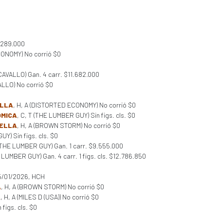
2.289.000
CONOMY) No corrió $0
 CAVALLO) Gan. 4 carr. $11.682.000
ALLO) No corrió $0
ELLA
, H, A (DISTORTED ECONOMY) No corrió $0
OMICA
, C, T (THE LUMBER GUY) Sin figs. cls. $0
BELLA
, H, A (BROWN STORM) No corrió $0
Y) Sin figs. cls. $0
 (THE LUMBER GUY) Gan. 1 carr. $9.555.000
E LUMBER GUY) Gan. 4 carr. 1 figs. cls. $12.786.850
15/01/2026, HCH
A
, H, A (BROWN STORM) No corrió $0
A
, H, A (MILES D (USA)) No corrió $0
figs. cls. $0