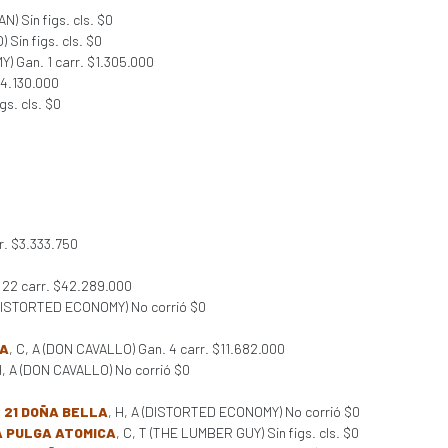
N) Sin figs. cls. $0
) Sin figs. cls. $0
) Gan. 1 carr. $1.305.000
$4.130.000
gs. cls. $0
r. $3.333.750
 22 carr. $42.289.000
(DISTORTED ECONOMY) No corrió $0
UA
, C, A (DON CAVALLO) Gan. 4 carr. $11.682.000
H, A (DON CAVALLO) No corrió $0
 21 DOÑA BELLA
, H, A (DISTORTED ECONOMY) No corrió $0
A PULGA ATOMICA
, C, T (THE LUMBER GUY) Sin figs. cls. $0