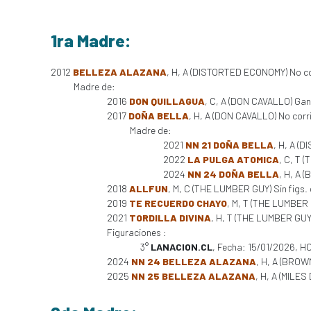
1ra Madre:
2012
BELLEZA ALAZANA
, H, A (DISTORTED ECONOMY) No co
Madre de:
2016
DON QUILLAGUA
, C, A (DON CAVALLO) Gan
2017
DOÑA BELLA
, H, A (DON CAVALLO) No corr
Madre de:
2021
NN 21 DOÑA BELLA
, H, A (
2022
LA PULGA ATOMICA
, C, T 
2024
NN 24 DOÑA BELLA
, H, A 
2018
ALLFUN
, M, C (THE LUMBER GUY) Sin figs. 
2019
TE RECUERDO CHAYO
, M, T (THE LUMBER 
2021
TORDILLA DIVINA
, H, T (THE LUMBER GUY) 
Figuraciones :
3°
LANACION.CL
, Fecha: 15/01/2026, H
2024
NN 24 BELLEZA ALAZANA
, H, A (BROW
2025
NN 25 BELLEZA ALAZANA
, H, A (MILES