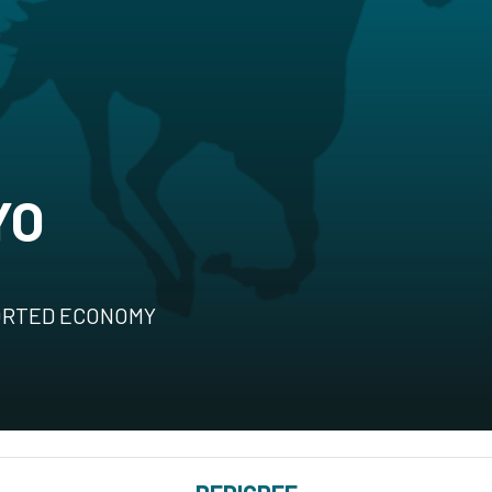
YO
TORTED ECONOMY