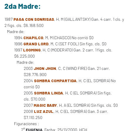
2da Madre:
1987
PAGA CON SONRISAS
, H, M (GALLANTSKY) Gan. 4 carr. 1 cls. y
2 figs. cls. $6.168.500
Madre de:
1994
CHAPILCO
, M, M (CHASCO) No corrió $0
1996
GRAND LORD
, M, C (SET FOOL) Sin figs. cls. $0
1997
LOOMING
, H, C (MODERATO) Gan. 2 carr. 1 figs. cls.
$6.225.000
Madre de:
2003
JHON JHON
, C, C (WIND FIRE) Gan. 21 carr.
$28.776.900
2004
SOMBRA COMPARTIDA
, H, C (EL SOMBRA) No
corrió $0
2005
SOMBRA LINDA
, H, C (EL SOMBRA) Sin figs.
cls. $70.000
2007
MAGIC BABY
, H, A (EL SOMBRA) Sin figs. cls. $0
2008
LUZ AZUL
, H, C (EL SOMBRA) Gan. 3 carr.
$7.110.250
Figuraciones :
2°
EUGENIA
, Fecha: 25/11/2000, HCH