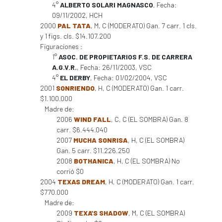
4°
ALBERTO SOLARI MAGNASCO
, Fecha:
09/11/2002, HCH
2000
PAL TATA
, M, C (MODERATO) Gan. 7 carr. 1 cls.
y 1 figs. cls. $14.107.200
Figuraciones :
1°
ASOC. DE PROPIETARIOS F.S. DE CARRERA
A.G.V.R.
, Fecha: 26/11/2003, VSC
4°
EL DERBY
, Fecha: 01/02/2004, VSC
2001
SONRIENDO
, H, C (MODERATO) Gan. 1 carr.
$1.100.000
Madre de:
2006
WIND FALL
, C, C (EL SOMBRA) Gan. 8
carr. $6.444.040
2007
MUCHA SONRISA
, H, C (EL SOMBRA)
Gan. 5 carr. $11.226.250
2008
BOTHANICA
, H, C (EL SOMBRA) No
corrió $0
2004
TEXAS DREAM
, H, C (MODERATO) Gan. 1 carr.
$770.000
Madre de:
2009
TEXA'S SHADOW
, M, C (EL SOMBRA)