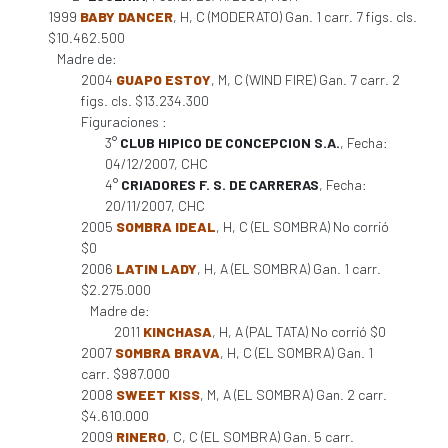
1999
BABY DANCER
, H, C (MODERATO) Gan. 1 carr. 7 figs. cls.
$10.462.500
Madre de:
2004
GUAPO ESTOY
, M, C (WIND FIRE) Gan. 7 carr. 2
figs. cls. $13.234.300
Figuraciones :
3°
CLUB HIPICO DE CONCEPCION S.A.
, Fecha:
04/12/2007, CHC
4°
CRIADORES F. S. DE CARRERAS
, Fecha:
20/11/2007, CHC
2005
SOMBRA IDEAL
, H, C (EL SOMBRA) No corrió
$0
2006
LATIN LADY
, H, A (EL SOMBRA) Gan. 1 carr.
$2.275.000
Madre de:
2011
KINCHASA
, H, A (PAL TATA) No corrió $0
2007
SOMBRA BRAVA
, H, C (EL SOMBRA) Gan. 1
carr. $987.000
2008
SWEET KISS
, M, A (EL SOMBRA) Gan. 2 carr.
$4.610.000
2009
RINERO
, C, C (EL SOMBRA) Gan. 5 carr.