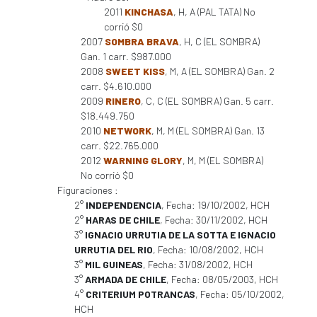
2011
KINCHASA
, H, A (PAL TATA) No
corrió $0
2007
SOMBRA BRAVA
, H, C (EL SOMBRA)
Gan. 1 carr. $987.000
2008
SWEET KISS
, M, A (EL SOMBRA) Gan. 2
carr. $4.610.000
2009
RINERO
, C, C (EL SOMBRA) Gan. 5 carr.
$18.449.750
2010
NETWORK
, M, M (EL SOMBRA) Gan. 13
carr. $22.765.000
2012
WARNING GLORY
, M, M (EL SOMBRA)
No corrió $0
Figuraciones :
2°
INDEPENDENCIA
, Fecha: 19/10/2002, HCH
2°
HARAS DE CHILE
, Fecha: 30/11/2002, HCH
3°
IGNACIO URRUTIA DE LA SOTTA E IGNACIO
URRUTIA DEL RIO
, Fecha: 10/08/2002, HCH
3°
MIL GUINEAS
, Fecha: 31/08/2002, HCH
3°
ARMADA DE CHILE
, Fecha: 08/05/2003, HCH
4°
CRITERIUM POTRANCAS
, Fecha: 05/10/2002,
HCH