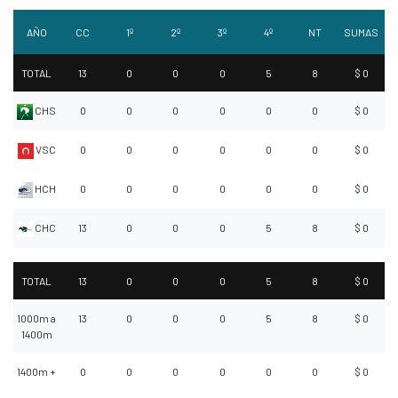
AÑO
CC
1º
2º
3º
4º
NT
SUMAS
TOTAL
13
0
0
0
5
8
$ 0
CHS
0
0
0
0
0
0
$ 0
VSC
0
0
0
0
0
0
$ 0
HCH
0
0
0
0
0
0
$ 0
CHC
13
0
0
0
5
8
$ 0
TOTAL
13
0
0
0
5
8
$ 0
1000m a
13
0
0
0
5
8
$ 0
1400m
1400m +
0
0
0
0
0
0
$ 0