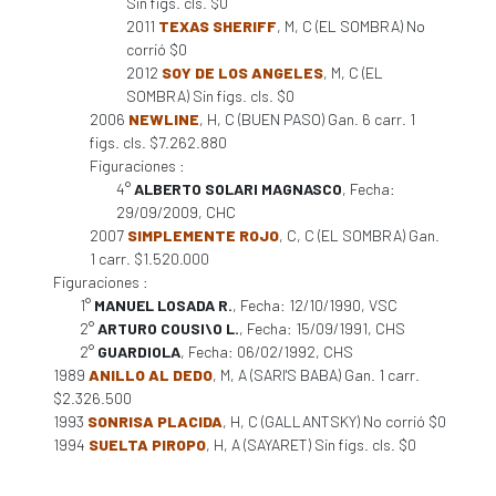
Sin figs. cls. $0
2011
TEXAS SHERIFF
, M, C (EL SOMBRA) No
corrió $0
2012
SOY DE LOS ANGELES
, M, C (EL
SOMBRA) Sin figs. cls. $0
2006
NEWLINE
, H, C (BUEN PASO) Gan. 6 carr. 1
figs. cls. $7.262.880
Figuraciones :
4°
ALBERTO SOLARI MAGNASCO
, Fecha:
29/09/2009, CHC
2007
SIMPLEMENTE ROJO
, C, C (EL SOMBRA) Gan.
1 carr. $1.520.000
Figuraciones :
1°
MANUEL LOSADA R.
, Fecha: 12/10/1990, VSC
2°
ARTURO COUSI\O L.
, Fecha: 15/09/1991, CHS
2°
GUARDIOLA
, Fecha: 06/02/1992, CHS
1989
ANILLO AL DEDO
, M, A (SARI'S BABA) Gan. 1 carr.
$2.326.500
1993
SONRISA PLACIDA
, H, C (GALLANTSKY) No corrió $0
1994
SUELTA PIROPO
, H, A (SAYARET) Sin figs. cls. $0