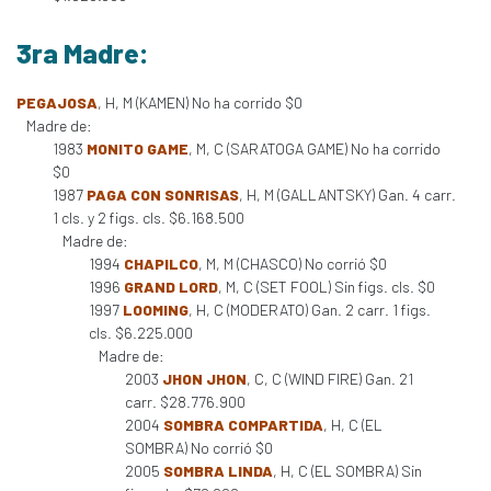
3ra Madre:
PEGAJOSA
, H, M (KAMEN) No ha corrido $0
Madre de:
1983
MONITO GAME
, M, C (SARATOGA GAME) No ha corrido
$0
1987
PAGA CON SONRISAS
, H, M (GALLANTSKY) Gan. 4 carr.
1 cls. y 2 figs. cls. $6.168.500
Madre de:
1994
CHAPILCO
, M, M (CHASCO) No corrió $0
1996
GRAND LORD
, M, C (SET FOOL) Sin figs. cls. $0
1997
LOOMING
, H, C (MODERATO) Gan. 2 carr. 1 figs.
cls. $6.225.000
Madre de:
2003
JHON JHON
, C, C (WIND FIRE) Gan. 21
carr. $28.776.900
2004
SOMBRA COMPARTIDA
, H, C (EL
SOMBRA) No corrió $0
2005
SOMBRA LINDA
, H, C (EL SOMBRA) Sin