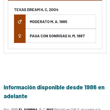
TEXAS DREAM H, C, 2004
MODERATO M, A, 1985
PAGA CON SONRISAS H, M, 1987
Información disponible desde 1986 en
adelante
Por: 1996
EL SOMBRA
, M, C (
ROY
) Nacido en CHILE, es padre a la