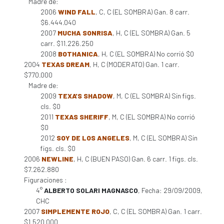
Madre de:
2006
WIND FALL
, C, C (EL SOMBRA) Gan. 8 carr.
$6.444.040
2007
MUCHA SONRISA
, H, C (EL SOMBRA) Gan. 5
carr. $11.226.250
2008
BOTHANICA
, H, C (EL SOMBRA) No corrió $0
2004
TEXAS DREAM
, H, C (MODERATO) Gan. 1 carr.
$770.000
Madre de:
2009
TEXA'S SHADOW
, M, C (EL SOMBRA) Sin figs.
cls. $0
2011
TEXAS SHERIFF
, M, C (EL SOMBRA) No corrió
$0
2012
SOY DE LOS ANGELES
, M, C (EL SOMBRA) Sin
figs. cls. $0
2006
NEWLINE
, H, C (BUEN PASO) Gan. 6 carr. 1 figs. cls.
$7.262.880
Figuraciones :
4°
ALBERTO SOLARI MAGNASCO
, Fecha: 29/09/2009,
CHC
2007
SIMPLEMENTE ROJO
, C, C (EL SOMBRA) Gan. 1 carr.
$1.520.000