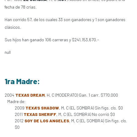
fecha de 78 crías.
Han corrido 57, de los cuales 33 son ganadores y 1 son ganadores
clásicos.
Sus hijos han ganado 106 carreras y $241,153,670.-
null
1ra Madre:
2004
TEXAS DREAM
, H, C (MODERATO) Gan. 1 carr. $770.000
Madre de:
2009
TEXA'S SHADOW
, M, C (EL SOMBRA) Sin figs. cls. $0
2011
TEXAS SHERIFF
, M, C (EL SOMBRA) No corrió $0
2012
SOY DE LOS ANGELES
, M, C (EL SOMBRA) Sin figs. cls.
$0