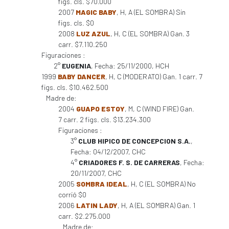
figs. cls. $70.000
2007
MAGIC BABY
, H, A (EL SOMBRA) Sin
figs. cls. $0
2008
LUZ AZUL
, H, C (EL SOMBRA) Gan. 3
carr. $7.110.250
Figuraciones :
2°
EUGENIA
, Fecha: 25/11/2000, HCH
1999
BABY DANCER
, H, C (MODERATO) Gan. 1 carr. 7
figs. cls. $10.462.500
Madre de:
2004
GUAPO ESTOY
, M, C (WIND FIRE) Gan.
7 carr. 2 figs. cls. $13.234.300
Figuraciones :
3°
CLUB HIPICO DE CONCEPCION S.A.
,
Fecha: 04/12/2007, CHC
4°
CRIADORES F. S. DE CARRERAS
, Fecha:
20/11/2007, CHC
2005
SOMBRA IDEAL
, H, C (EL SOMBRA) No
corrió $0
2006
LATIN LADY
, H, A (EL SOMBRA) Gan. 1
carr. $2.275.000
Madre de: