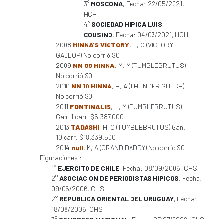
3°
MOSCONA
, Fecha: 22/05/2021,
HCH
4°
SOCIEDAD HIPICA LUIS
COUSINO
, Fecha: 04/03/2021, HCH
2008
HINNA'S VICTORY
, H, C (VICTORY
GALLOP) No corrió $0
2009
NN 09 HINNA
, M, M (TUMBLEBRUTUS)
No corrió $0
2010
NN 10 HINNA
, H, A (THUNDER GULCH)
No corrió $0
2011
FONTINALIS
, H, M (TUMBLEBRUTUS)
Gan. 1 carr. $6.387.000
2013
TADASHI
, H, C (TUMBLEBRUTUS) Gan.
10 carr. $18.339.500
2014
null
, M, A (GRAND DADDY) No corrió $0
Figuraciones :
1°
EJERCITO DE CHILE
, Fecha: 08/09/2006, CHS
2°
ASOCIACION DE PERIODISTAS HIPICOS
, Fecha:
09/06/2006, CHS
2°
REPUBLICA ORIENTAL DEL URUGUAY
, Fecha:
18/08/2006, CHS