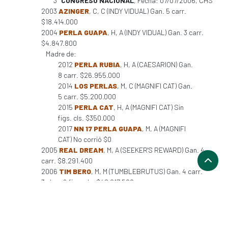
3°
CONGRESO NACIONAL
, Fecha: 07/07/2006, CHS
2003
AZINGER
, C, C (INDY VIDUAL) Gan. 5 carr.
$18.414.000
2004
PERLA GUAPA
, H, A (INDY VIDUAL) Gan. 3 carr.
$4.847.800
Madre de:
2012
PERLA RUBIA
, H, A (CAESARION) Gan.
8 carr. $26.955.000
2014
LOS PERLAS
, M, C (MAGNIFI CAT) Gan.
5 carr. $5.200.000
2015
PERLA CAT
, H, A (MAGNIFI CAT) Sin
figs. cls. $350.000
2017
NN 17 PERLA GUAPA
, M, A (MAGNIFI
CAT) No corrió $0
2005
REAL DREAM
, M, A (SEEKER'S REWARD) Gan. 4
carr. $8.291.400
2006
TIM BERO
, M, M (TUMBLEBRUTUS) Gan. 4 carr.
3 cls. y 6 figs. cls. $42.017.500
Figuraciones :
1°
ALVARO COVARRUBIAS
, Fecha: 29/05/2009,
CHS
1°
ALBERTO VIAL I.
, Fecha: 26/06/2009, CHS