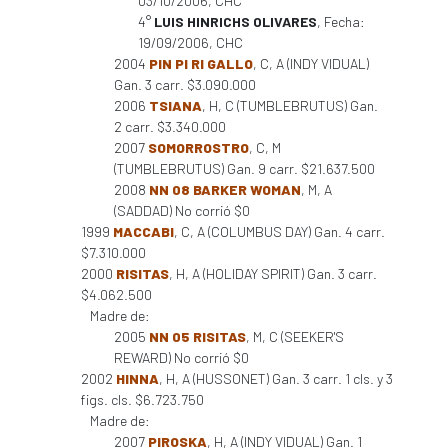
03/10/2006, CHC
4°
LUIS HINRICHS OLIVARES
, Fecha:
19/09/2006, CHC
2004
PIN PI RI GALLO
, C, A (INDY VIDUAL)
Gan. 3 carr. $3.090.000
2006
TSIANA
, H, C (TUMBLEBRUTUS) Gan.
2 carr. $3.340.000
2007
SOMORROSTRO
, C, M
(TUMBLEBRUTUS) Gan. 9 carr. $21.637.500
2008
NN 08 BARKER WOMAN
, M, A
(SADDAD) No corrió $0
1999
MACCABI
, C, A (COLUMBUS DAY) Gan. 4 carr.
$7.310.000
2000
RISITAS
, H, A (HOLIDAY SPIRIT) Gan. 3 carr.
$4.062.500
Madre de:
2005
NN 05 RISITAS
, M, C (SEEKER'S
REWARD) No corrió $0
2002
HINNA
, H, A (HUSSONET) Gan. 3 carr. 1 cls. y 3
figs. cls. $6.723.750
Madre de:
2007
PIROSKA
, H, A (INDY VIDUAL) Gan. 1