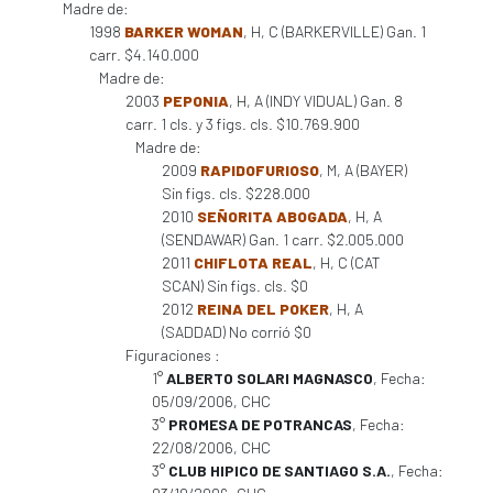
Madre de:
1998
BARKER WOMAN
, H, C (BARKERVILLE) Gan. 1
carr. $4.140.000
Madre de:
2003
PEPONIA
, H, A (INDY VIDUAL) Gan. 8
carr. 1 cls. y 3 figs. cls. $10.769.900
Madre de:
2009
RAPIDOFURIOSO
, M, A (BAYER)
Sin figs. cls. $228.000
2010
SEÑORITA ABOGADA
, H, A
(SENDAWAR) Gan. 1 carr. $2.005.000
2011
CHIFLOTA REAL
, H, C (CAT
SCAN) Sin figs. cls. $0
2012
REINA DEL POKER
, H, A
(SADDAD) No corrió $0
Figuraciones :
1°
ALBERTO SOLARI MAGNASCO
, Fecha:
05/09/2006, CHC
3°
PROMESA DE POTRANCAS
, Fecha:
22/08/2006, CHC
3°
CLUB HIPICO DE SANTIAGO S.A.
, Fecha: