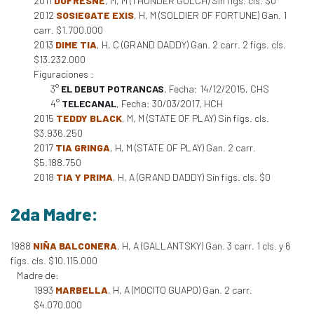
2011
DUFRESNE
, M, M (THUNDER GULCH) Sin figs. cls. $0
2012
SOSIEGATE EXIS
, H, M (SOLDIER OF FORTUNE) Gan. 1
carr. $1.700.000
2013
DIME TIA
, H, C (GRAND DADDY) Gan. 2 carr. 2 figs. cls.
$13.232.000
Figuraciones :
3°
EL DEBUT POTRANCAS
, Fecha: 14/12/2015, CHS
4°
TELECANAL
, Fecha: 30/03/2017, HCH
2015
TEDDY BLACK
, M, M (STATE OF PLAY) Sin figs. cls.
$3.936.250
2017
TIA GRINGA
, H, M (STATE OF PLAY) Gan. 2 carr.
$5.188.750
2018
TIA Y PRIMA
, H, A (GRAND DADDY) Sin figs. cls. $0
2da Madre:
1988
NIÑA BALCONERA
, H, A (GALLANTSKY) Gan. 3 carr. 1 cls. y 6
figs. cls. $10.115.000
Madre de:
1993
MARBELLA
, H, A (MOCITO GUAPO) Gan. 2 carr.
$4.070.000