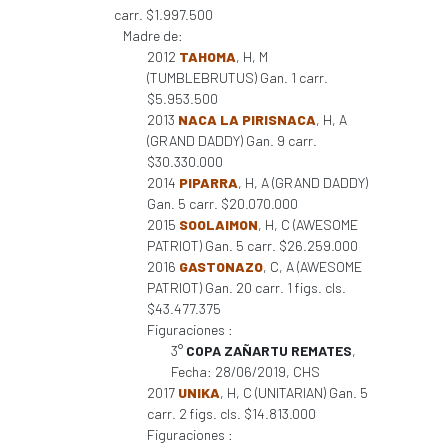
carr. $1.997.500
Madre de:
2012
TAHOMA
, H, M
(TUMBLEBRUTUS) Gan. 1 carr.
$5.953.500
2013
NACA LA PIRISNACA
, H, A
(GRAND DADDY) Gan. 9 carr.
$30.330.000
2014
PIPARRA
, H, A (GRAND DADDY)
Gan. 5 carr. $20.070.000
2015
SOOLAIMON
, H, C (AWESOME
PATRIOT) Gan. 5 carr. $26.259.000
2016
GASTONAZO
, C, A (AWESOME
PATRIOT) Gan. 20 carr. 1 figs. cls.
$43.477.375
Figuraciones :
3°
COPA ZAÑARTU REMATES
,
Fecha: 28/06/2019, CHS
2017
UNIKA
, H, C (UNITARIAN) Gan. 5
carr. 2 figs. cls. $14.813.000
Figuraciones :