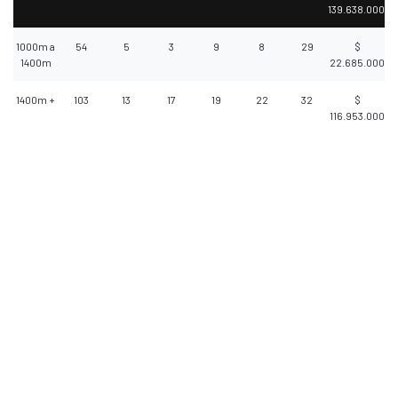
139.638.000
1000m a
54
5
3
9
8
29
$
1400m
22.685.000
1400m +
103
13
17
19
22
32
$
116.953.000
Selecciona un video para reproducir