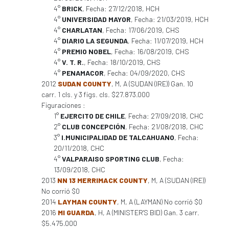
4°
BRICK
, Fecha: 27/12/2018, HCH
4°
UNIVERSIDAD MAYOR
, Fecha: 21/03/2019, HCH
4°
CHARLATAN
, Fecha: 17/06/2019, CHS
4°
DIARIO LA SEGUNDA
, Fecha: 11/07/2019, HCH
4°
PREMIO NOBEL
, Fecha: 16/08/2019, CHS
4°
V. T. R.
, Fecha: 18/10/2019, CHS
4°
PENAMACOR
, Fecha: 04/09/2020, CHS
2012
SUDAN COUNTY
, M, A (SUDAN (IRE)) Gan. 10
carr. 1 cls. y 3 figs. cls. $27.873.000
Figuraciones :
1°
EJERCITO DE CHILE
, Fecha: 27/09/2018, CHC
2°
CLUB CONCEPCIÓN
, Fecha: 21/08/2018, CHC
3°
I.MUNICIPALIDAD DE TALCAHUANO
, Fecha:
20/11/2018, CHC
4°
VALPARAISO SPORTING CLUB
, Fecha:
13/09/2018, CHC
2013
NN 13 MERRIMACK COUNTY
, M, A (SUDAN (IRE))
No corrió $0
2014
LAYMAN COUNTY
, M, A (LAYMAN) No corrió $0
2016
MI GUARDA
, H, A (MINISTER'S BID) Gan. 3 carr.
$5.475.000