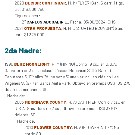
2020
DECIDIR CONTINUAR
, M, M (FLYER) Gan. 5 carr. 1 figs.
cls. $16.806.750
Figuraciones :
2°
CARLOS ABOGABIR L.
, Fecha: 03/06/2024, CHS
2021
OTRA PROPUESTA
, H, M (DISTORTED ECONOMY) Gan. 1
carr. $1.325.000
2da Madre:
1990
BLUE MOONLIGHT
, H, M (MINING) Corrió 19 cs., en U.S.A.
Ganadora de 3 cs., incluso clásicos Moccasin S. (L); Barretts
Debutante S. Finalizó 2ª una vez y 3ª una vez incluso clásico Las
Vírgenes S. (G-1) en Santa Anita Park. Obtuvo en premios US$ 189.275
dólares americanos. $0
Madre de:
2003
MERRIMACK COUNTY
, H, A (CAT THIEF) Corrió 7 cs., en
U.S.A. Ganadora de 2 cs., Obtuvo en premios US$ 37.617
dólares. $0
Madre de:
2010
FLOWER COUNTRY
, H, A (FLOWER ALLEY) No
corrió $0