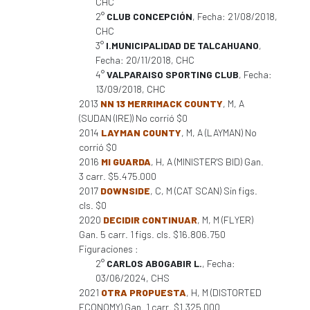
CHC
2°
CLUB CONCEPCIÓN
, Fecha: 21/08/2018,
CHC
3°
I.MUNICIPALIDAD DE TALCAHUANO
,
Fecha: 20/11/2018, CHC
4°
VALPARAISO SPORTING CLUB
, Fecha:
13/09/2018, CHC
2013
NN 13 MERRIMACK COUNTY
, M, A
(SUDAN (IRE)) No corrió $0
2014
LAYMAN COUNTY
, M, A (LAYMAN) No
corrió $0
2016
MI GUARDA
, H, A (MINISTER'S BID) Gan.
3 carr. $5.475.000
2017
DOWNSIDE
, C, M (CAT SCAN) Sin figs.
cls. $0
2020
DECIDIR CONTINUAR
, M, M (FLYER)
Gan. 5 carr. 1 figs. cls. $16.806.750
Figuraciones :
2°
CARLOS ABOGABIR L.
, Fecha:
03/06/2024, CHS
2021
OTRA PROPUESTA
, H, M (DISTORTED
ECONOMY) Gan. 1 carr. $1.325.000