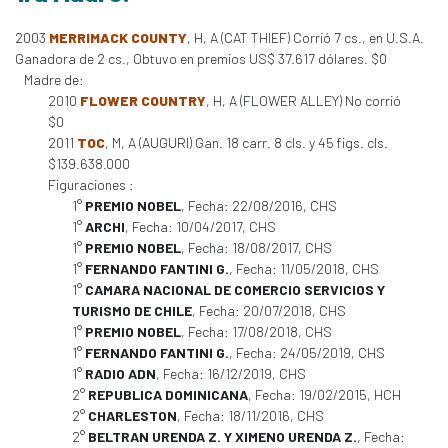
2003
MERRIMACK COUNTY
, H, A (CAT THIEF) Corrió 7 cs., en U.S.A.
Ganadora de 2 cs., Obtuvo en premios US$ 37.617 dólares. $0
Madre de:
2010
FLOWER COUNTRY
, H, A (FLOWER ALLEY) No corrió
$0
2011
TOC
, M, A (AUGURI) Gan. 18 carr. 8 cls. y 45 figs. cls.
$139.638.000
Figuraciones :
1°
PREMIO NOBEL
, Fecha: 22/08/2016, CHS
1°
ARCHI
, Fecha: 10/04/2017, CHS
1°
PREMIO NOBEL
, Fecha: 18/08/2017, CHS
1°
FERNANDO FANTINI G.
, Fecha: 11/05/2018, CHS
1°
CAMARA NACIONAL DE COMERCIO SERVICIOS Y
TURISMO DE CHILE
, Fecha: 20/07/2018, CHS
1°
PREMIO NOBEL
, Fecha: 17/08/2018, CHS
1°
FERNANDO FANTINI G.
, Fecha: 24/05/2019, CHS
1°
RADIO ADN
, Fecha: 16/12/2019, CHS
2°
REPUBLICA DOMINICANA
, Fecha: 19/02/2015, HCH
2°
CHARLESTON
, Fecha: 18/11/2016, CHS
2°
BELTRAN URENDA Z. Y XIMENO URENDA Z.
, Fecha: