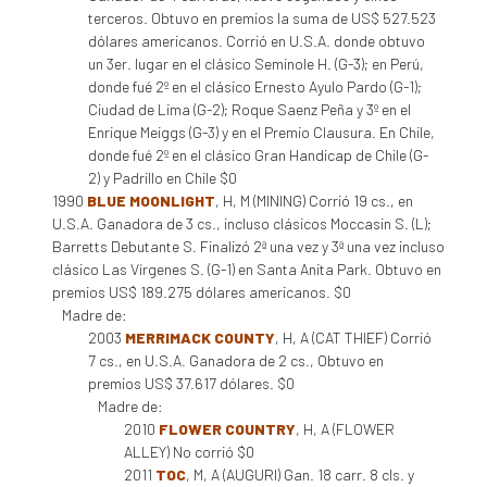
terceros. Obtuvo en premios la suma de US$ 527.523
dólares americanos. Corrió en U.S.A. donde obtuvo
un 3er. lugar en el clásico Seminole H. (G-3); en Perú,
donde fué 2º en el clásico Ernesto Ayulo Pardo (G-1);
Ciudad de Lima (G-2); Roque Saenz Peña y 3º en el
Enrique Meiggs (G-3) y en el Premio Clausura. En Chile,
donde fué 2º en el clásico Gran Handicap de Chile (G-
2) y Padrillo en Chile $0
1990
BLUE MOONLIGHT
, H, M (MINING) Corrió 19 cs., en
U.S.A. Ganadora de 3 cs., incluso clásicos Moccasin S. (L);
Barretts Debutante S. Finalizó 2ª una vez y 3ª una vez incluso
clásico Las Vírgenes S. (G-1) en Santa Anita Park. Obtuvo en
premios US$ 189.275 dólares americanos. $0
Madre de:
2003
MERRIMACK COUNTY
, H, A (CAT THIEF) Corrió
7 cs., en U.S.A. Ganadora de 2 cs., Obtuvo en
premios US$ 37.617 dólares. $0
Madre de:
2010
FLOWER COUNTRY
, H, A (FLOWER
ALLEY) No corrió $0
2011
TOC
, M, A (AUGURI) Gan. 18 carr. 8 cls. y