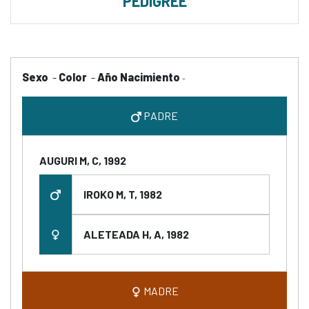
PEDIGREE
Sexo
-
Color
-
Año Nacimiento
-
PADRE
AUGURI M, C, 1992
IROKO M, T, 1982
ALETEADA H, A, 1982
MADRE