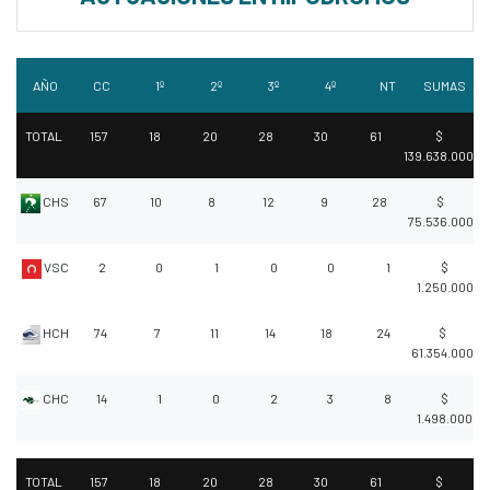
AÑO
CC
1º
2º
3º
4º
NT
SUMAS
TOTAL
157
18
20
28
30
61
$
139.638.000
CHS
67
10
8
12
9
28
$
75.536.000
VSC
2
0
1
0
0
1
$
1.250.000
HCH
74
7
11
14
18
24
$
61.354.000
CHC
14
1
0
2
3
8
$
1.498.000
TOTAL
157
18
20
28
30
61
$