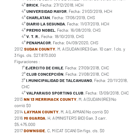
4°
BRICK
, Fecha: 27/12/2018, HCH
4°
UNIVERSIDAD MAYOR
, Fecha: 21/03/2019, HCH
4°
CHARLATAN
, Fecha: 17/06/2019, CHS
4°
DIARIO LA SEGUNDA
, Fecha: 11/07/2019, HCH
4°
PREMIO NOBEL
, Fecha: 16/08/2019, CHS
4°
V. T. R.
, Fecha: 18/10/2019, CHS
4°
PENAMACOR
, Fecha: 04/09/2020, CHS
2012
SUDAN COUNTY
, M, A (SUDAN (IRE)) Gan. 10 carr. 1 cls. y
3 figs. cls. $27.873.000
Figuraciones :
1°
EJERCITO DE CHILE
, Fecha: 27/09/2018, CHC
2°
CLUB CONCEPCIÓN
, Fecha: 21/08/2018, CHC
3°
I.MUNICIPALIDAD DE TALCAHUANO
, Fecha: 20/11/2018,
CHC
4°
VALPARAISO SPORTING CLUB
, Fecha: 13/09/2018, CHC
2013
NN 13 MERRIMACK COUNTY
, M, A (SUDAN (IRE)) No
corrió $0
2014
LAYMAN COUNTY
, M, A (LAYMAN) No corrió $0
2016
MI GUARDA
, H, A (MINISTER'S BID) Gan. 3 carr.
$5.475.000
2017
DOWNSIDE
, C, M (CAT SCAN) Sin figs. cls. $0