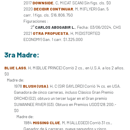
2017
DOWNSIDE
, C, M (CAT SCAN) Sin figs. cls. $0
2020
DECIDIR CONTINUAR
, M, M (FLYER) Gan. 5
carr. 1 figs. cls. $16.806.750
Figuraciones :
2°
CARLOS ABOGABIR L.
, Fecha: 03/06/2024, CHS
2021
OTRA PROPUESTA
, H, M (DISTORTED
ECONOMY) Gan. 1 carr. $1.325.000
3ra Madre:
BLUE LASS
, H, M (BLUE PRINCE) Corrió 2 cs., en U.S.A. a los 2 años.
$0
Madre de:
1978
BLUSH (USA)
, H, C (SIR GAYLORD) Corrió 14 cs. en USA.
Ganadora de cinco carreras, incluso Clásico Gran Premio
ORCHID (G2), obtuvo un tercer lugar en el Gran premio
SUWANNEE RIVER (G3). Obtuvo en Premios USD$128.200.-
$0
Madre de:
1984
MISSING CLUE
, M, M (ALLEGED) Corrió 31 cs.,
Ganador de 4 carreras, nueve segundos y cinco