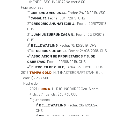
(MENDELSSOHN (USA)) No corrió $0
Figuraciones :
1°
GOBIERNO REGIONAL
, Fecha: 24/07/2019, VSC
1°
CANAL 13
, Fecha: 08/11/2019, CHS
2°
GREGORIO AMUNATEGUI J.
, Fecha: 20/07/2018,
CHS
3°
JUAN UNZURRUNZAGA N.
, Fecha: 07/10/2019,
CHS
3°
BELLE WATLING
, Fecha: 16/12/2019, CHS
4°
STUD BOOK DE CHILE
, Fecha: 24/08/2018, CHS
4°
ASOCIACION DE PROPIETARIOS F.S. DE
CARRERAS
, Fecha: 09/08/2019, CHS
4°
EJERCITO DE CHILE
, Fecha: 13/09/2019, CHS
2016
TAMPA GOLD
, H, T (MASTERCRAFTSMAN) Gan.
1 carr. $2.327.500
Madre de:
2021
TORNA
, H, R (CUNCO (IRE)) Gan. 5 carr.
4 cls. y 7 figs. cls. $35.430.000
Figuraciones :
1°
BELLE WATLING
, Fecha: 20/12/2024,
CHS
1°
WOLF
, Fecha: 21/04/2025, CHS