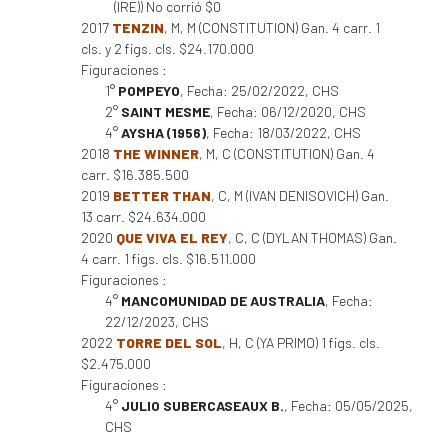
(IRE)) No corrió $0
2017
TENZIN
, M, M (CONSTITUTION) Gan. 4 carr. 1
cls. y 2 figs. cls. $24.170.000
Figuraciones :
1°
POMPEYO
, Fecha: 25/02/2022, CHS
2°
SAINT MESME
, Fecha: 06/12/2020, CHS
4°
AYSHA (1956)
, Fecha: 18/03/2022, CHS
2018
THE WINNER
, M, C (CONSTITUTION) Gan. 4
carr. $16.385.500
2019
BETTER THAN
, C, M (IVAN DENISOVICH) Gan.
13 carr. $24.634.000
2020
QUE VIVA EL REY
, C, C (DYLAN THOMAS) Gan.
4 carr. 1 figs. cls. $16.511.000
Figuraciones :
4°
MANCOMUNIDAD DE AUSTRALIA
, Fecha:
22/12/2023, CHS
2022
TORRE DEL SOL
, H, C (YA PRIMO) 1 figs. cls.
$2.475.000
Figuraciones :
4°
JULIO SUBERCASEAUX B.
, Fecha: 05/05/2025,
CHS