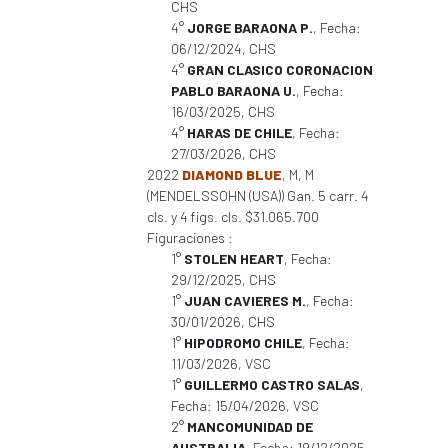
CHS
4°
JORGE BARAONA P.
, Fecha:
06/12/2024, CHS
4°
GRAN CLASICO CORONACION
PABLO BARAONA U.
, Fecha:
16/03/2025, CHS
4°
HARAS DE CHILE
, Fecha:
27/03/2026, CHS
2022
DIAMOND BLUE
, M, M
(MENDELSSOHN (USA)) Gan. 5 carr. 4
cls. y 4 figs. cls. $31.065.700
Figuraciones :
1°
STOLEN HEART
, Fecha:
29/12/2025, CHS
1°
JUAN CAVIERES M.
, Fecha:
30/01/2026, CHS
1°
HIPODROMO CHILE
, Fecha:
11/03/2026, VSC
1°
GUILLERMO CASTRO SALAS
,
Fecha: 15/04/2026, VSC
2°
MANCOMUNIDAD DE
AUSTRALIA
, Fecha: 19/12/2025,