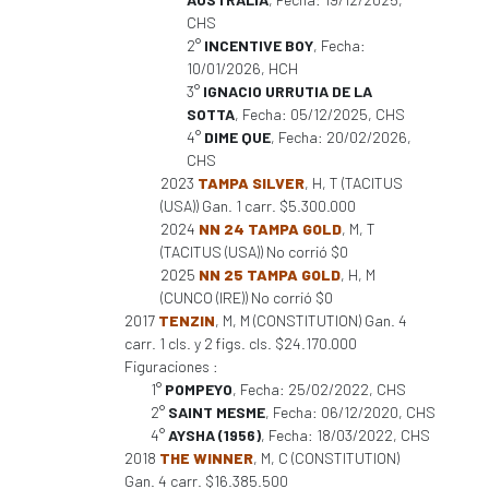
CHS
2°
INCENTIVE BOY
, Fecha:
10/01/2026, HCH
3°
IGNACIO URRUTIA DE LA
SOTTA
, Fecha: 05/12/2025, CHS
4°
DIME QUE
, Fecha: 20/02/2026,
CHS
2023
TAMPA SILVER
, H, T (TACITUS
(USA)) Gan. 1 carr. $5.300.000
2024
NN 24 TAMPA GOLD
, M, T
(TACITUS (USA)) No corrió $0
2025
NN 25 TAMPA GOLD
, H, M
(CUNCO (IRE)) No corrió $0
2017
TENZIN
, M, M (CONSTITUTION) Gan. 4
carr. 1 cls. y 2 figs. cls. $24.170.000
Figuraciones :
1°
POMPEYO
, Fecha: 25/02/2022, CHS
2°
SAINT MESME
, Fecha: 06/12/2020, CHS
4°
AYSHA (1956)
, Fecha: 18/03/2022, CHS
2018
THE WINNER
, M, C (CONSTITUTION)
Gan. 4 carr. $16.385.500