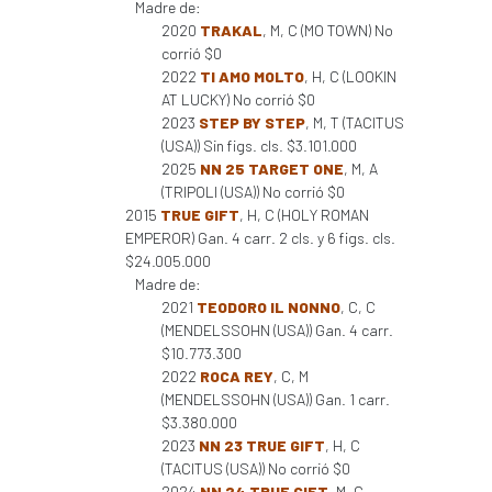
Madre de:
2020
TRAKAL
, M, C (MO TOWN) No
corrió $0
2022
TI AMO MOLTO
, H, C (LOOKIN
AT LUCKY) No corrió $0
2023
STEP BY STEP
, M, T (TACITUS
(USA)) Sin figs. cls. $3.101.000
2025
NN 25 TARGET ONE
, M, A
(TRIPOLI (USA)) No corrió $0
2015
TRUE GIFT
, H, C (HOLY ROMAN
EMPEROR) Gan. 4 carr. 2 cls. y 6 figs. cls.
$24.005.000
Madre de:
2021
TEODORO IL NONNO
, C, C
(MENDELSSOHN (USA)) Gan. 4 carr.
$10.773.300
2022
ROCA REY
, C, M
(MENDELSSOHN (USA)) Gan. 1 carr.
$3.380.000
2023
NN 23 TRUE GIFT
, H, C
(TACITUS (USA)) No corrió $0
2024
NN 24 TRUE GIFT
, M, C