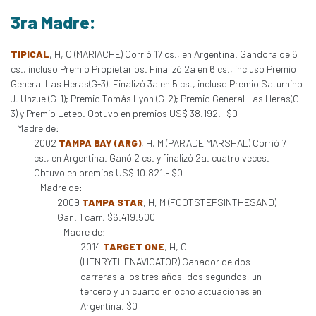
3ra Madre:
TIPICAL
, H, C (MARIACHE) Corrió 17 cs., en Argentina. Gandora de 6
cs., incluso Premio Propietarios. Finalizó 2a en 6 cs., incluso Premio
General Las Heras(G-3). Finalizó 3a en 5 cs., incluso Premio Saturnino
J. Unzue (G-1); Premio Tomás Lyon (G-2); Premio General Las Heras(G-
3) y Premio Leteo. Obtuvo en premios US$ 38.192.- $0
Madre de:
2002
TAMPA BAY (ARG)
, H, M (PARADE MARSHAL) Corrió 7
cs., en Argentina. Ganó 2 cs. y finalizó 2a. cuatro veces.
Obtuvo en premios US$ 10.821.- $0
Madre de:
2009
TAMPA STAR
, H, M (FOOTSTEPSINTHESAND)
Gan. 1 carr. $6.419.500
Madre de:
2014
TARGET ONE
, H, C
(HENRYTHENAVIGATOR) Ganador de dos
carreras a los tres años, dos segundos, un
tercero y un cuarto en ocho actuaciones en
Argentina. $0