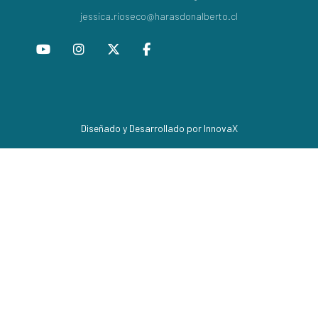
jessica.rioseco@harasdonalberto.cl
Diseñado y Desarrollado por InnovaX