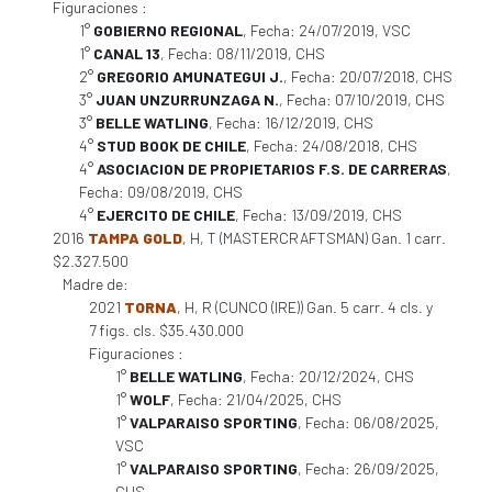
Figuraciones :
1°
GOBIERNO REGIONAL
, Fecha: 24/07/2019, VSC
1°
CANAL 13
, Fecha: 08/11/2019, CHS
2°
GREGORIO AMUNATEGUI J.
, Fecha: 20/07/2018, CHS
3°
JUAN UNZURRUNZAGA N.
, Fecha: 07/10/2019, CHS
3°
BELLE WATLING
, Fecha: 16/12/2019, CHS
4°
STUD BOOK DE CHILE
, Fecha: 24/08/2018, CHS
4°
ASOCIACION DE PROPIETARIOS F.S. DE CARRERAS
,
Fecha: 09/08/2019, CHS
4°
EJERCITO DE CHILE
, Fecha: 13/09/2019, CHS
2016
TAMPA GOLD
, H, T (MASTERCRAFTSMAN) Gan. 1 carr.
$2.327.500
Madre de:
2021
TORNA
, H, R (CUNCO (IRE)) Gan. 5 carr. 4 cls. y
7 figs. cls. $35.430.000
Figuraciones :
1°
BELLE WATLING
, Fecha: 20/12/2024, CHS
1°
WOLF
, Fecha: 21/04/2025, CHS
1°
VALPARAISO SPORTING
, Fecha: 06/08/2025,
VSC
1°
VALPARAISO SPORTING
, Fecha: 26/09/2025,
CHS