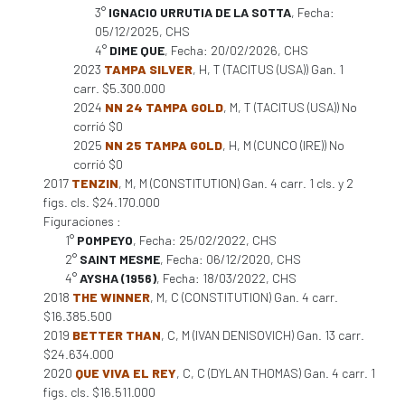
3°
IGNACIO URRUTIA DE LA SOTTA
, Fecha:
05/12/2025, CHS
4°
DIME QUE
, Fecha: 20/02/2026, CHS
2023
TAMPA SILVER
, H, T (TACITUS (USA)) Gan. 1
carr. $5.300.000
2024
NN 24 TAMPA GOLD
, M, T (TACITUS (USA)) No
corrió $0
2025
NN 25 TAMPA GOLD
, H, M (CUNCO (IRE)) No
corrió $0
2017
TENZIN
, M, M (CONSTITUTION) Gan. 4 carr. 1 cls. y 2
figs. cls. $24.170.000
Figuraciones :
1°
POMPEYO
, Fecha: 25/02/2022, CHS
2°
SAINT MESME
, Fecha: 06/12/2020, CHS
4°
AYSHA (1956)
, Fecha: 18/03/2022, CHS
2018
THE WINNER
, M, C (CONSTITUTION) Gan. 4 carr.
$16.385.500
2019
BETTER THAN
, C, M (IVAN DENISOVICH) Gan. 13 carr.
$24.634.000
2020
QUE VIVA EL REY
, C, C (DYLAN THOMAS) Gan. 4 carr. 1
figs. cls. $16.511.000