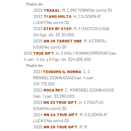
Madre de:
2020
TRAKAL
, M, C (MO TOWN) No corrió $0
2022
TI AMO MOLTO
, H, C (LOOKIN AT
LUCKY) No corrió $0
2023
STEP BY STEP
, M, T (TACITUS (USA))
Sin figs. cls. $3.101.000
2025
NN 25 TARGET ONE
, M, A (TRIPOLI
(USA)) No corrió $0
2015
TRUE GIFT
, H, C (HOLY ROMAN EMPEROR) Gan.
4 carr. 2 cls. y 6 figs. cls. $24.005.000
Madre de:
2021
TEODORO IL NONNO
, C, C
(MENDELSSOHN (USA)) Gan. 4 carr.
$10.773.300
2022
ROCA REY
, C, M (MENDELSSOHN (USA))
Gan. 1 carr. $3.380.000
2023
NN 23 TRUE GIFT
, H, C (TACITUS
(USA)) No corrió $0
2024
NN 24 TRUE GIFT
, M, C (LOOKIN AT
LUCKY) No corrió $0
2025
NN 25 TRUE GIFT
, M, M