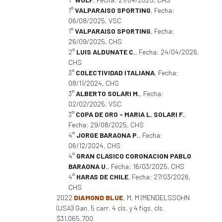
1°
VALPARAISO SPORTING
, Fecha:
06/08/2025, VSC
1°
VALPARAISO SPORTING
, Fecha:
26/09/2025, CHS
2°
LUIS ALDUNATE C.
, Fecha: 24/04/2026,
CHS
3°
COLECTIVIDAD ITALIANA
, Fecha:
08/11/2024, CHS
3°
ALBERTO SOLARI M.
, Fecha:
02/02/2025, VSC
3°
COPA DE ORO - MARIA L. SOLARI F.
,
Fecha: 29/08/2025, CHS
4°
JORGE BARAONA P.
, Fecha:
06/12/2024, CHS
4°
GRAN CLASICO CORONACION PABLO
BARAONA U.
, Fecha: 16/03/2025, CHS
4°
HARAS DE CHILE
, Fecha: 27/03/2026,
CHS
2022
DIAMOND BLUE
, M, M (MENDELSSOHN
(USA)) Gan. 5 carr. 4 cls. y 4 figs. cls.
$31.065.700