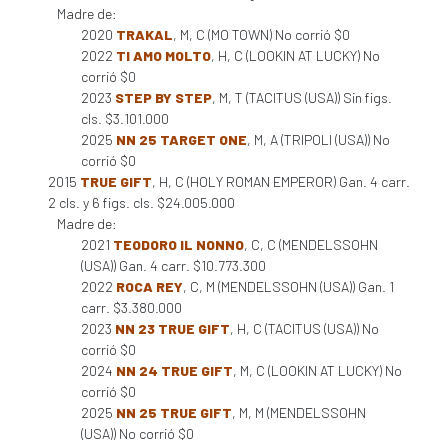
Madre de:
2020
TRAKAL
, M, C (MO TOWN) No corrió $0
2022
TI AMO MOLTO
, H, C (LOOKIN AT LUCKY) No
corrió $0
2023
STEP BY STEP
, M, T (TACITUS (USA)) Sin figs.
cls. $3.101.000
2025
NN 25 TARGET ONE
, M, A (TRIPOLI (USA)) No
corrió $0
2015
TRUE GIFT
, H, C (HOLY ROMAN EMPEROR) Gan. 4 carr.
2 cls. y 6 figs. cls. $24.005.000
Madre de:
2021
TEODORO IL NONNO
, C, C (MENDELSSOHN
(USA)) Gan. 4 carr. $10.773.300
2022
ROCA REY
, C, M (MENDELSSOHN (USA)) Gan. 1
carr. $3.380.000
2023
NN 23 TRUE GIFT
, H, C (TACITUS (USA)) No
corrió $0
2024
NN 24 TRUE GIFT
, M, C (LOOKIN AT LUCKY) No
corrió $0
2025
NN 25 TRUE GIFT
, M, M (MENDELSSOHN
(USA)) No corrió $0