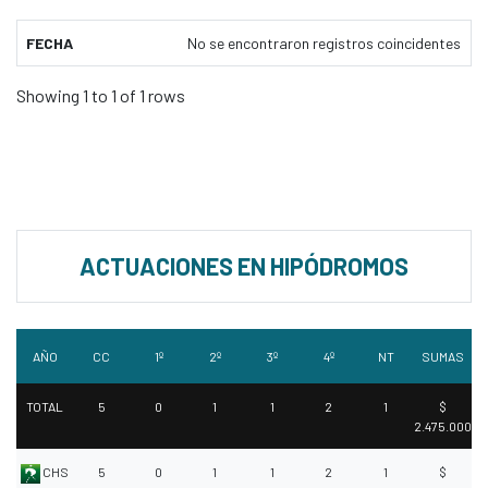
FECHA
No se encontraron registros coincidentes
Showing 1 to 1 of 1 rows
ACTUACIONES EN HIPÓDROMOS
AÑO
CC
1º
2º
3º
4º
NT
SUMAS
TOTAL
5
0
1
1
2
1
$
2.475.000
CHS
5
0
1
1
2
1
$