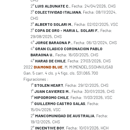
2°
LUIS ALDUNATE C.
, Fecha: 24/04/2026, CHS
3°
COLECTIVIDAD ITALIANA
, Fecha: 08/11/2024,
CHS
3°
ALBERTO SOLARI M.
, Fecha: 02/02/2025, VSC
3°
COPA DE ORO - MARIA L. SOLARI F.
, Fecha:
29/08/2025, CHS
4°
JORGE BARAONA P.
, Fecha: 06/12/2024, CHS
4°
GRAN CLASICO CORONACION PABLO
BARAONA U.
, Fecha: 16/03/2025, CHS
4°
HARAS DE CHILE
, Fecha: 27/03/2026, CHS
2022
DIAMOND BLUE
, M, M (MENDELSSOHN (USA))
Gan. 5 carr. 4 cls. y 4 figs. cls. $31.065.700
Figuraciones :
1°
STOLEN HEART
, Fecha: 29/12/2025, CHS
1°
JUAN CAVIERES M.
, Fecha: 30/01/2026, CHS
1°
HIPODROMO CHILE
, Fecha: 11/03/2026, VSC
1°
GUILLERMO CASTRO SALAS
, Fecha:
15/04/2026, VSC
2°
MANCOMUNIDAD DE AUSTRALIA
, Fecha:
19/12/2025, CHS
2°
INCENTIVE BOY
, Fecha: 10/01/2026, HCH