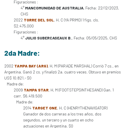
Figuraciones :
4°
MANCOMUNIDAD DE AUSTRALIA
, Fecha: 22/12/2023,
CHS
2022
TORRE DEL SOL
, H, C (YA PRIMO) 1 figs. cls.
$2.475.000
Figuraciones :
4°
JULIO SUBERCASEAUX B.
, Fecha: 05/05/2025, CHS
2da Madre:
2002
TAMPA BAY (ARG)
, H, M (PARADE MARSHAL) Corrió 7 cs., en
Argentina. Ganó 2 cs. y finalizó 2a. cuatro veces. Obtuvo en premios
US$ 10.821.- $0
Madre de:
2009
TAMPA STAR
, H, M (FOOTSTEPSINTHESAND) Gan. 1
carr. $6.419.500
Madre de:
2014
TARGET ONE
, H, C (HENRYTHENAVIGATOR)
Ganador de dos carreras a los tres años, dos
segundos, un tercero y un cuarto en ocho
actuaciones en Argentina. $0