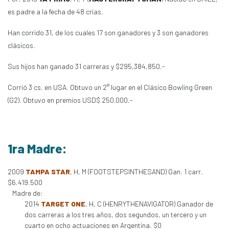
es padre a la fecha de 48 crías.
Han corrido 31, de los cuales 17 son ganadores y 3 son ganadores
clásicos.
Sus hijos han ganado 31 carreras y $295,384,850.-
Corrió 3 cs. en USA. Obtuvo un 2° lugar en el Clásico Bowling Green
(G2). Obtuvo en premios USD$ 250.000.-
1ra Madre:
2009
TAMPA STAR
, H, M (FOOTSTEPSINTHESAND) Gan. 1 carr.
$6.419.500
Madre de:
2014
TARGET ONE
, H, C (HENRYTHENAVIGATOR) Ganador de
dos carreras a los tres años, dos segundos, un tercero y un
cuarto en ocho actuaciones en Argentina. $0