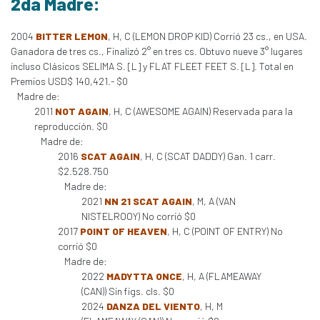
2da Madre:
2004
BITTER LEMON
, H, C (LEMON DROP KID) Corrió 23 cs., en USA.
Ganadora de tres cs., Finalizó 2° en tres cs. Obtuvo nueve 3° lugares
incluso Clásicos SELIMA S. [L] y FLAT FLEET FEET S. [L]. Total en
Premios USD$ 140,421.- $0
Madre de:
2011
NOT AGAIN
, H, C (AWESOME AGAIN) Reservada para la
reproducción. $0
Madre de:
2016
SCAT AGAIN
, H, C (SCAT DADDY) Gan. 1 carr.
$2.528.750
Madre de:
2021
NN 21 SCAT AGAIN
, M, A (VAN
NISTELROOY) No corrió $0
2017
POINT OF HEAVEN
, H, C (POINT OF ENTRY) No
corrió $0
Madre de:
2022
MADYTTA ONCE
, H, A (FLAMEAWAY
(CAN)) Sin figs. cls. $0
2024
DANZA DEL VIENTO
, H, M