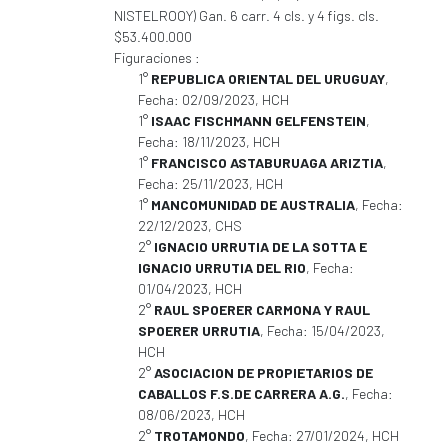
NISTELROOY) Gan. 6 carr. 4 cls. y 4 figs. cls.
$53.400.000
Figuraciones :
1°
REPUBLICA ORIENTAL DEL URUGUAY
,
Fecha: 02/09/2023, HCH
1°
ISAAC FISCHMANN GELFENSTEIN
,
Fecha: 18/11/2023, HCH
1°
FRANCISCO ASTABURUAGA ARIZTIA
,
Fecha: 25/11/2023, HCH
1°
MANCOMUNIDAD DE AUSTRALIA
, Fecha:
22/12/2023, CHS
2°
IGNACIO URRUTIA DE LA SOTTA E
IGNACIO URRUTIA DEL RIO
, Fecha:
01/04/2023, HCH
2°
RAUL SPOERER CARMONA Y RAUL
SPOERER URRUTIA
, Fecha: 15/04/2023,
HCH
2°
ASOCIACION DE PROPIETARIOS DE
CABALLOS F.S.DE CARRERA A.G.
, Fecha:
08/06/2023, HCH
2°
TROTAMONDO
, Fecha: 27/01/2024, HCH