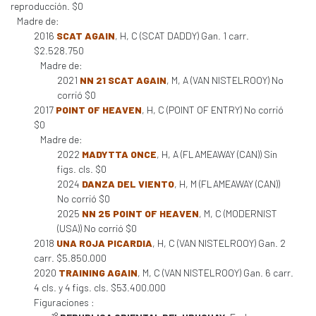
reproducción. $0
Madre de:
2016
SCAT AGAIN
, H, C (SCAT DADDY) Gan. 1 carr.
$2.528.750
Madre de:
2021
NN 21 SCAT AGAIN
, M, A (VAN NISTELROOY) No
corrió $0
2017
POINT OF HEAVEN
, H, C (POINT OF ENTRY) No corrió
$0
Madre de:
2022
MADYTTA ONCE
, H, A (FLAMEAWAY (CAN)) Sin
figs. cls. $0
2024
DANZA DEL VIENTO
, H, M (FLAMEAWAY (CAN))
No corrió $0
2025
NN 25 POINT OF HEAVEN
, M, C (MODERNIST
(USA)) No corrió $0
2018
UNA ROJA PICARDIA
, H, C (VAN NISTELROOY) Gan. 2
carr. $5.850.000
2020
TRAINING AGAIN
, M, C (VAN NISTELROOY) Gan. 6 carr.
4 cls. y 4 figs. cls. $53.400.000
Figuraciones :