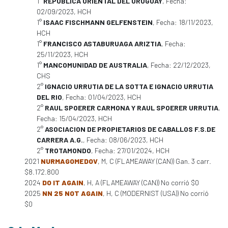
1°
REPUBLICA ORIENTAL DEL URUGUAY
, Fecha:
02/09/2023, HCH
1°
ISAAC FISCHMANN GELFENSTEIN
, Fecha: 18/11/2023,
HCH
1°
FRANCISCO ASTABURUAGA ARIZTIA
, Fecha:
25/11/2023, HCH
1°
MANCOMUNIDAD DE AUSTRALIA
, Fecha: 22/12/2023,
CHS
2°
IGNACIO URRUTIA DE LA SOTTA E IGNACIO URRUTIA
DEL RIO
, Fecha: 01/04/2023, HCH
2°
RAUL SPOERER CARMONA Y RAUL SPOERER URRUTIA
,
Fecha: 15/04/2023, HCH
2°
ASOCIACION DE PROPIETARIOS DE CABALLOS F.S.DE
CARRERA A.G.
, Fecha: 08/06/2023, HCH
2°
TROTAMONDO
, Fecha: 27/01/2024, HCH
2021
NURMAGOMEDOV
, M, C (FLAMEAWAY (CAN)) Gan. 3 carr.
$8.172.800
2024
DO IT AGAIN
, H, A (FLAMEAWAY (CAN)) No corrió $0
2025
NN 25 NOT AGAIN
, H, C (MODERNIST (USA)) No corrió
$0