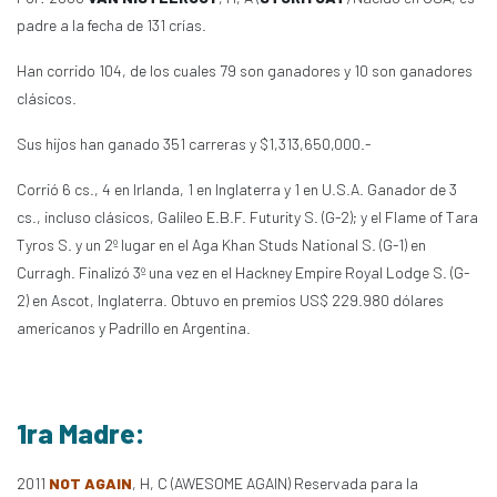
padre a la fecha de 131 crías.
Han corrido 104, de los cuales 79 son ganadores y 10 son ganadores
clásicos.
Sus hijos han ganado 351 carreras y $1,313,650,000.-
Corrió 6 cs., 4 en Irlanda, 1 en Inglaterra y 1 en U.S.A. Ganador de 3
cs., incluso clásicos, Galileo E.B.F. Futurity S. (G-2); y el Flame of Tara
Tyros S. y un 2º lugar en el Aga Khan Studs National S. (G-1) en
Curragh. Finalizó 3º una vez en el Hackney Empire Royal Lodge S. (G-
2) en Ascot, Inglaterra. Obtuvo en premios US$ 229.980 dólares
americanos y Padrillo en Argentina.
1ra Madre:
2011
NOT AGAIN
, H, C (AWESOME AGAIN) Reservada para la