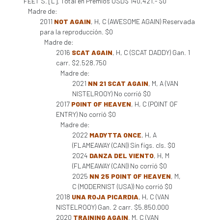
FEET S. [L]. Total en Premios USD$ 140,421.- $0
Madre de:
2011
NOT AGAIN
, H, C (AWESOME AGAIN) Reservada
para la reproducción. $0
Madre de:
2016
SCAT AGAIN
, H, C (SCAT DADDY) Gan. 1
carr. $2.528.750
Madre de:
2021
NN 21 SCAT AGAIN
, M, A (VAN
NISTELROOY) No corrió $0
2017
POINT OF HEAVEN
, H, C (POINT OF
ENTRY) No corrió $0
Madre de:
2022
MADYTTA ONCE
, H, A
(FLAMEAWAY (CAN)) Sin figs. cls. $0
2024
DANZA DEL VIENTO
, H, M
(FLAMEAWAY (CAN)) No corrió $0
2025
NN 25 POINT OF HEAVEN
, M,
C (MODERNIST (USA)) No corrió $0
2018
UNA ROJA PICARDIA
, H, C (VAN
NISTELROOY) Gan. 2 carr. $5.850.000
2020
TRAINING AGAIN
, M, C (VAN