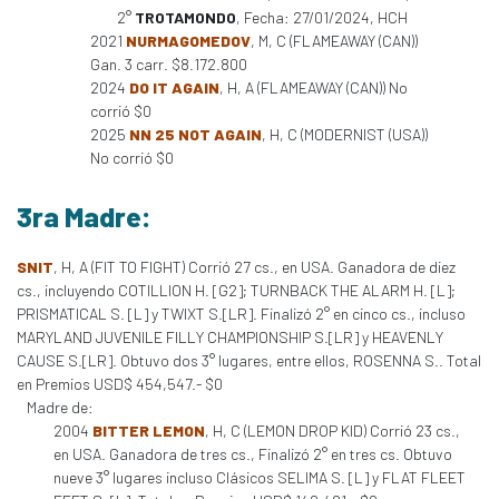
2°
TROTAMONDO
, Fecha: 27/01/2024, HCH
2021
NURMAGOMEDOV
, M, C (FLAMEAWAY (CAN))
Gan. 3 carr. $8.172.800
2024
DO IT AGAIN
, H, A (FLAMEAWAY (CAN)) No
corrió $0
2025
NN 25 NOT AGAIN
, H, C (MODERNIST (USA))
No corrió $0
3ra Madre:
SNIT
, H, A (FIT TO FIGHT) Corrió 27 cs., en USA. Ganadora de diez
cs., incluyendo COTILLION H. [G2]; TURNBACK THE ALARM H. [L];
PRISMATICAL S. [L] y TWIXT S.[LR]. Finalizó 2° en cinco cs., incluso
MARYLAND JUVENILE FILLY CHAMPIONSHIP S.[LR] y HEAVENLY
CAUSE S.[LR]. Obtuvo dos 3° lugares, entre ellos, ROSENNA S.. Total
en Premios USD$ 454,547.- $0
Madre de:
2004
BITTER LEMON
, H, C (LEMON DROP KID) Corrió 23 cs.,
en USA. Ganadora de tres cs., Finalizó 2° en tres cs. Obtuvo
nueve 3° lugares incluso Clásicos SELIMA S. [L] y FLAT FLEET