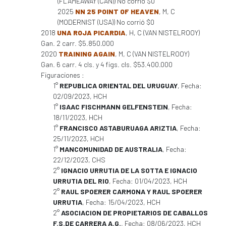
(FLAMEAWAY (CAN)) No corrió $0
2025
NN 25 POINT OF HEAVEN
, M, C
(MODERNIST (USA)) No corrió $0
2018
UNA ROJA PICARDIA
, H, C (VAN NISTELROOY)
Gan. 2 carr. $5.850.000
2020
TRAINING AGAIN
, M, C (VAN NISTELROOY)
Gan. 6 carr. 4 cls. y 4 figs. cls. $53.400.000
Figuraciones :
1°
REPUBLICA ORIENTAL DEL URUGUAY
, Fecha:
02/09/2023, HCH
1°
ISAAC FISCHMANN GELFENSTEIN
, Fecha:
18/11/2023, HCH
1°
FRANCISCO ASTABURUAGA ARIZTIA
, Fecha:
25/11/2023, HCH
1°
MANCOMUNIDAD DE AUSTRALIA
, Fecha:
22/12/2023, CHS
2°
IGNACIO URRUTIA DE LA SOTTA E IGNACIO
URRUTIA DEL RIO
, Fecha: 01/04/2023, HCH
2°
RAUL SPOERER CARMONA Y RAUL SPOERER
URRUTIA
, Fecha: 15/04/2023, HCH
2°
ASOCIACION DE PROPIETARIOS DE CABALLOS
F.S.DE CARRERA A.G.
, Fecha: 08/06/2023, HCH