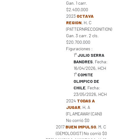
Gan. 1 carr.
$2.400.000
2023
OCTAVA
REGION
, H, C
(PATTERNRECOGNITION)
Gan. 3 carr. 2 cls.
$20.700.000
Figuraciones :
1°
JULIO SERRA
BANDRES
, Fecha:
16/04/2026, HCH
1°
COMITE
OLIMPICO DE
CHILE
, Fecha:
23/05/2026, HCH
2024
TODAS A
JUGAR
, H, A
(FLAMEAWAY (CAN))
No corrió $0
2017
BUEN IMPULSO
, M, C
(GEMOLOGIST) No corrió $0