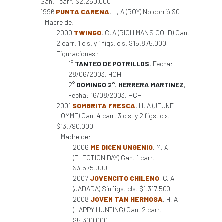
Gan. 1 carr. $2.250.000
1996
PUNTA CARENA
, H, A (ROY) No corrió $0
Madre de:
2000
TWINGO
, C, A (RICH MAN'S GOLD) Gan.
2 carr. 1 cls. y 1 figs. cls. $15.875.000
Figuraciones :
1°
TANTEO DE POTRILLOS
, Fecha:
28/06/2003, HCH
2°
DOMINGO 2°. HERRERA MARTINEZ
,
Fecha: 16/08/2003, HCH
2001
SOMBRITA FRESCA
, H, A (JEUNE
HOMME) Gan. 4 carr. 3 cls. y 2 figs. cls.
$13.790.000
Madre de:
2006
ME DICEN UNGENIO
, M, A
(ELECTION DAY) Gan. 1 carr.
$3.675.000
2007
JOVENCITO CHILENO
, C, A
(JADADA) Sin figs. cls. $1.317.500
2008
JOVEN TAN HERMOSA
, H, A
(HAPPY HUNTING) Gan. 2 carr.
$5.300.000