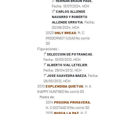
3°
HERNAN BRAUN PAGE
,
Fecha: 13/07/2024, HCH
3°
CARLOS ALLENDE
NAVARRO Y ROBERTO
ALLENDE URRUTIA
, Fecha:
03/08/2024, HCH
2023
ONLY BREAD
, M, C
(MODERNIST (USA)) No corrió
$0
Figuraciones :
1°
SELECCION DE POTRANCAS
,
Fecha: 10/03/2012, HCH
1°
ALBERTO VIAL LETELIER
,
Fecha: 28/04/2012, HCH
1°
JOSE SAAVEDRA BAEZA
, Fecha:
26/05/2012, HCH
2010
ESPLENDIDA QUIETUD
, H, A
(HAPPY HUNTING) No corrió $0
Madre de:
2014
PROXIMA PRIMAVERA
,
H, C (GSTAAD II) No corrió $0
2015
BUSCA LA PAZ
, H, C