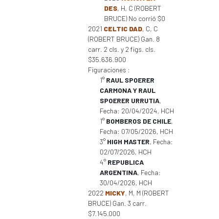
DES
, H, C (ROBERT
BRUCE) No corrió $0
2021
CELTIC DAD
, C, C
(ROBERT BRUCE) Gan. 8
carr. 2 cls. y 2 figs. cls.
$35.636.900
Figuraciones :
1°
RAUL SPOERER
CARMONA Y RAUL
SPOERER URRUTIA
,
Fecha: 20/04/2024, HCH
1°
BOMBEROS DE CHILE
,
Fecha: 07/05/2026, HCH
3°
HIGH MASTER
, Fecha:
02/07/2026, HCH
4°
REPUBLICA
ARGENTINA
, Fecha:
30/04/2026, HCH
2022
MICKY
, M, M (ROBERT
BRUCE) Gan. 3 carr.
$7.145.000