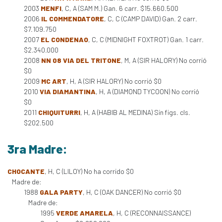
2003
MENFI
, C, A (SAM M.) Gan. 6 carr. $15.660.500
2006
IL COMMENDATORE
, C, C (CAMP DAVID) Gan. 2 carr.
$7.109.750
2007
EL CONDENAO
, C, C (MIDNIGHT FOXTROT) Gan. 1 carr.
$2.340.000
2008
NN 08 VIA DEL TRITONE
, M, A (SIR HALORY) No corrió
$0
2009
MC ART
, H, A (SIR HALORY) No corrió $0
2010
VIA DIAMANTINA
, H, A (DIAMOND TYCOON) No corrió
$0
2011
CHIQUITURRI
, H, A (HABIB AL MEDINA) Sin figs. cls.
$202.500
3ra Madre:
CHOCANTE
, H, C (LILOY) No ha corrido $0
Madre de:
1988
GALA PARTY
, H, C (OAK DANCER) No corrió $0
Madre de:
1995
VERDE AMARELA
, H, C (RECONNAISSANCE)