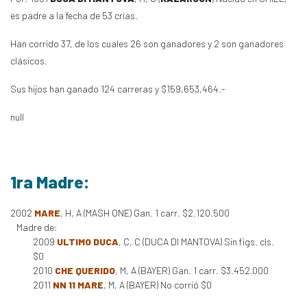
es padre a la fecha de 53 crías.
Han corrido 37, de los cuales 26 son ganadores y 2 son ganadores
clásicos.
Sus hijos han ganado 124 carreras y $159,653,464.-
null
1ra Madre:
2002
MARE
, H, A (MASH ONE) Gan. 1 carr. $2.120.500
Madre de:
2009
ULTIMO DUCA
, C, C (DUCA DI MANTOVA) Sin figs. cls.
$0
2010
CHE QUERIDO
, M, A (BAYER) Gan. 1 carr. $3.452.000
2011
NN 11 MARE
, M, A (BAYER) No corrió $0