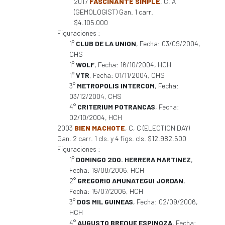
2017
FASCINANTE SIMPLE
, C, A
(GEMOLOGIST) Gan. 1 carr.
$4.105.000
Figuraciones :
1°
CLUB DE LA UNION
, Fecha: 03/09/2004,
CHS
1°
WOLF
, Fecha: 16/10/2004, HCH
1°
VTR
, Fecha: 01/11/2004, CHS
3°
METROPOLIS INTERCOM
, Fecha:
03/12/2004, CHS
4°
CRITERIUM POTRANCAS
, Fecha:
02/10/2004, HCH
2003
BIEN MACHOTE
, C, C (ELECTION DAY)
Gan. 2 carr. 1 cls. y 4 figs. cls. $12.982.500
Figuraciones :
1°
DOMINGO 2DO. HERRERA MARTINEZ
,
Fecha: 19/08/2006, HCH
2°
GREGORIO AMUNATEGUI JORDAN
,
Fecha: 15/07/2006, HCH
3°
DOS MIL GUINEAS
, Fecha: 02/09/2006,
HCH
4°
AUGUSTO BREQUE ESPINOZA
, Fecha: