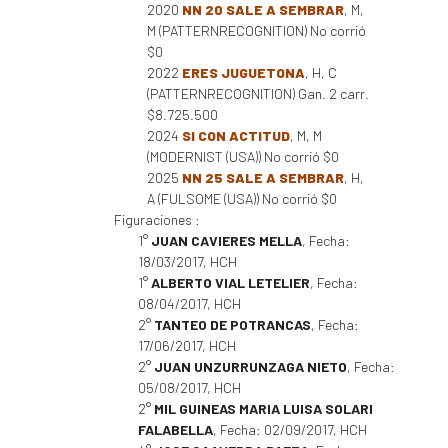
2020
NN 20 SALE A SEMBRAR
, M,
M (PATTERNRECOGNITION) No corrió
$0
2022
ERES JUGUETONA
, H, C
(PATTERNRECOGNITION) Gan. 2 carr.
$8.725.500
2024
SI CON ACTITUD
, M, M
(MODERNIST (USA)) No corrió $0
2025
NN 25 SALE A SEMBRAR
, H,
A (FULSOME (USA)) No corrió $0
Figuraciones :
1°
JUAN CAVIERES MELLA
, Fecha:
18/03/2017, HCH
1°
ALBERTO VIAL LETELIER
, Fecha:
08/04/2017, HCH
2°
TANTEO DE POTRANCAS
, Fecha:
17/06/2017, HCH
2°
JUAN UNZURRUNZAGA NIETO
, Fecha:
05/08/2017, HCH
2°
MIL GUINEAS MARIA LUISA SOLARI
FALABELLA
, Fecha: 02/09/2017, HCH