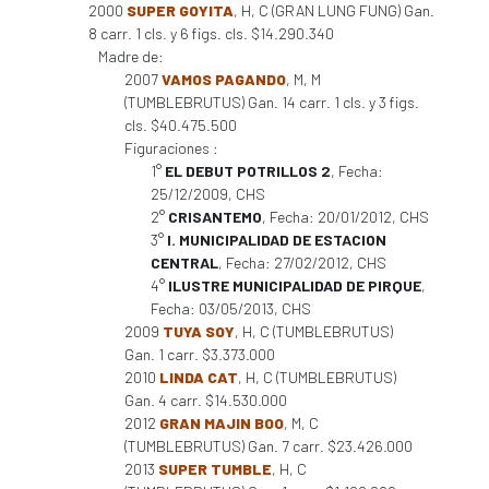
2000
SUPER GOYITA
, H, C (GRAN LUNG FUNG) Gan.
8 carr. 1 cls. y 6 figs. cls. $14.290.340
Madre de:
2007
VAMOS PAGANDO
, M, M
(TUMBLEBRUTUS) Gan. 14 carr. 1 cls. y 3 figs.
cls. $40.475.500
Figuraciones :
1°
EL DEBUT POTRILLOS 2
, Fecha:
25/12/2009, CHS
2°
CRISANTEMO
, Fecha: 20/01/2012, CHS
3°
I. MUNICIPALIDAD DE ESTACION
CENTRAL
, Fecha: 27/02/2012, CHS
4°
ILUSTRE MUNICIPALIDAD DE PIRQUE
,
Fecha: 03/05/2013, CHS
2009
TUYA SOY
, H, C (TUMBLEBRUTUS)
Gan. 1 carr. $3.373.000
2010
LINDA CAT
, H, C (TUMBLEBRUTUS)
Gan. 4 carr. $14.530.000
2012
GRAN MAJIN BOO
, M, C
(TUMBLEBRUTUS) Gan. 7 carr. $23.426.000
2013
SUPER TUMBLE
, H, C