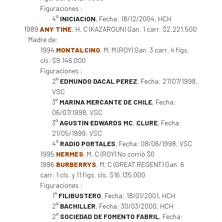
Figuraciones :
4°
INICIACION
, Fecha: 18/12/2004, HCH
1989
ANY TIME
, H, C (KAZAROUN) Gan. 1 carr. $2.221.500
Madre de:
1994
MONTALCINO
, M, M (ROY) Gan. 3 carr. 4 figs.
cls. $9.146.000
Figuraciones :
2°
EDMUNDO DACAL PEREZ
, Fecha: 27/07/1998,
VSC
3°
MARINA MERCANTE DE CHILE
, Fecha:
06/07/1998, VSC
3°
AGUSTIN EDWARDS MC. CLURE
, Fecha:
21/05/1999, VSC
4°
RADIO PORTALES
, Fecha: 08/06/1998, VSC
1995
HERMES
, M, C (ROY) No corrió $0
1996
BURBERRYS
, M, C (GREAT REGENT) Gan. 6
carr. 1 cls. y 11 figs. cls. $16.135.000
Figuraciones :
1°
FILIBUSTERO
, Fecha: 18/01/2001, HCH
2°
BACHILLER
, Fecha: 30/03/2000, HCH
2°
SOCIEDAD DE FOMENTO FABRIL
, Fecha: