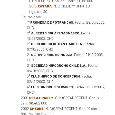
(TUMBLEBRUTUS) Gan. 1 carr. $1.190.000
2015
ZATARA
, M, C (HOLIDAY SPIRIT) Sin
figs. cls. $0
Figuraciones :
1°
PROMESA DE POTRANCAS
, Fecha: 29/07/2003,
CHC
2°
ALBERTO SOLARI MAGNASCO
, Fecha:
19/08/2003, CHC
2°
CLUB HIPICO DE SANTIAGO S.A.
, Fecha:
07/10/2003, CHC
2°
OCTAVIO RIOS ESPINOZA
, Fecha: 21/10/2003,
CHC
2°
SOCIEDAD HIPODROMO CHILE S.A.
, Fecha:
04/11/2003, CHC
3°
CLUB HIPICO DE CONCEPCION
, Fecha:
02/12/2003, CHC
4°
LUIS HINRICHS OLIVARES
, Fecha: 16/09/2003,
CHC
2001
GREAT PARTY
, C, M (GREAT REGENT) Gan. 4
carr. $6.402.000
2002
CHEUKE
, M, A (GREAT REGENT) Gan. 10 carr. 1
figs. cls. $18.214.500