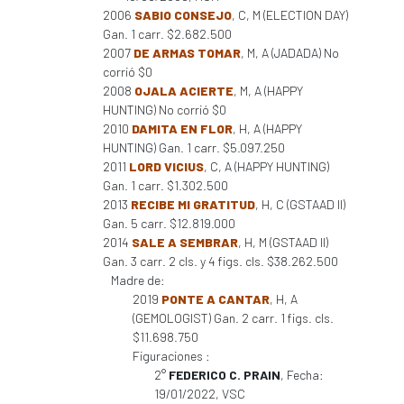
2006
SABIO CONSEJO
, C, M (ELECTION DAY)
Gan. 1 carr. $2.682.500
2007
DE ARMAS TOMAR
, M, A (JADADA) No
corrió $0
2008
OJALA ACIERTE
, M, A (HAPPY
HUNTING) No corrió $0
2010
DAMITA EN FLOR
, H, A (HAPPY
HUNTING) Gan. 1 carr. $5.097.250
2011
LORD VICIUS
, C, A (HAPPY HUNTING)
Gan. 1 carr. $1.302.500
2013
RECIBE MI GRATITUD
, H, C (GSTAAD II)
Gan. 5 carr. $12.819.000
2014
SALE A SEMBRAR
, H, M (GSTAAD II)
Gan. 3 carr. 2 cls. y 4 figs. cls. $38.262.500
Madre de:
2019
PONTE A CANTAR
, H, A
(GEMOLOGIST) Gan. 2 carr. 1 figs. cls.
$11.698.750
Figuraciones :
2°
FEDERICO C. PRAIN
, Fecha:
19/01/2022, VSC