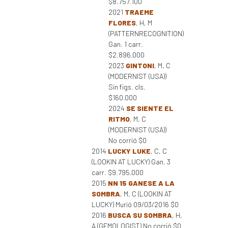
$8.757.100
2021
TRAEME
FLORES
, H, M
(PATTERNRECOGNITION)
Gan. 1 carr.
$2.896.000
2023
GINTONI
, M, C
(MODERNIST (USA))
Sin figs. cls.
$160.000
2024
SE SIENTE EL
RITMO
, M, C
(MODERNIST (USA))
No corrió $0
2014
LUCKY LUKE
, C, C
(LOOKIN AT LUCKY) Gan. 3
carr. $9.795.000
2015
NN 15 GANESE A LA
SOMBRA
, M, C (LOOKIN AT
LUCKY) Murió 09/03/2016 $0
2016
BUSCA SU SOMBRA
, H,
A (GEMOLOGIST) No corrió $0