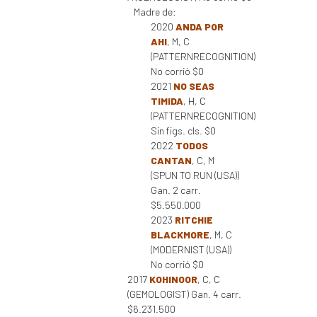
Madre de:
2020
ANDA POR
AHI
, M, C
(PATTERNRECOGNITION)
No corrió $0
2021
NO SEAS
TIMIDA
, H, C
(PATTERNRECOGNITION)
Sin figs. cls. $0
2022
TODOS
CANTAN
, C, M
(SPUN TO RUN (USA))
Gan. 2 carr.
$5.550.000
2023
RITCHIE
BLACKMORE
, M, C
(MODERNIST (USA))
No corrió $0
2017
KOHINOOR
, C, C
(GEMOLOGIST) Gan. 4 carr.
$6.231.500