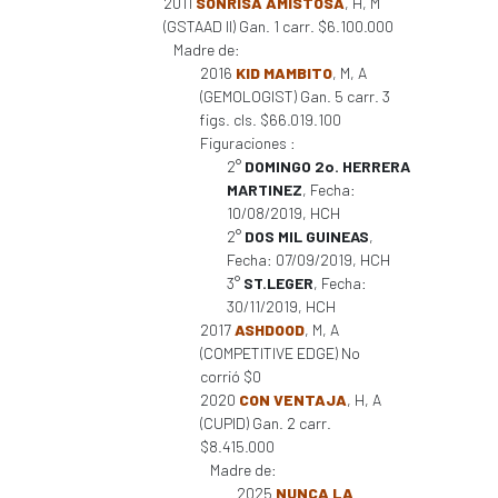
2011
SONRISA AMISTOSA
, H, M
(GSTAAD II) Gan. 1 carr. $6.100.000
Madre de:
2016
KID MAMBITO
, M, A
(GEMOLOGIST) Gan. 5 carr. 3
figs. cls. $66.019.100
Figuraciones :
2°
DOMINGO 2o. HERRERA
MARTINEZ
, Fecha:
10/08/2019, HCH
2°
DOS MIL GUINEAS
,
Fecha: 07/09/2019, HCH
3°
ST.LEGER
, Fecha:
30/11/2019, HCH
2017
ASHDOOD
, M, A
(COMPETITIVE EDGE) No
corrió $0
2020
CON VENTAJA
, H, A
(CUPID) Gan. 2 carr.
$8.415.000
Madre de:
2025
NUNCA LA