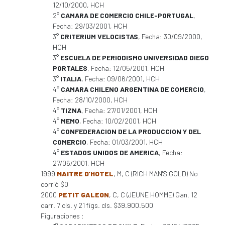
12/10/2000, HCH
2°
CAMARA DE COMERCIO CHILE-PORTUGAL
,
Fecha: 29/03/2001, HCH
3°
CRITERIUM VELOCISTAS
, Fecha: 30/09/2000,
HCH
3°
ESCUELA DE PERIODISMO UNIVERSIDAD DIEGO
PORTALES
, Fecha: 12/05/2001, HCH
3°
ITALIA
, Fecha: 09/06/2001, HCH
4°
CAMARA CHILENO ARGENTINA DE COMERCIO
,
Fecha: 28/10/2000, HCH
4°
TIZNA
, Fecha: 27/01/2001, HCH
4°
MEMO
, Fecha: 10/02/2001, HCH
4°
CONFEDERACION DE LA PRODUCCION Y DEL
COMERCIO
, Fecha: 01/03/2001, HCH
4°
ESTADOS UNIDOS DE AMERICA
, Fecha:
27/06/2001, HCH
1999
MAITRE D'HOTEL
, M, C (RICH MAN'S GOLD) No
corrió $0
2000
PETIT GALEON
, C, C (JEUNE HOMME) Gan. 12
carr. 7 cls. y 21 figs. cls. $39.900.500
Figuraciones :