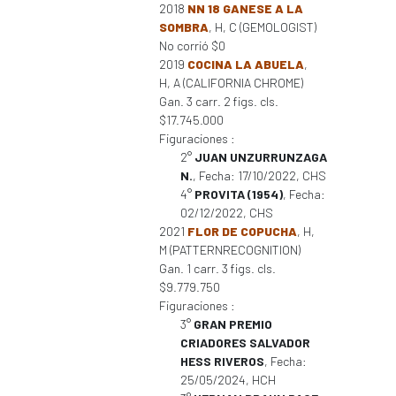
2018
NN 18 GANESE A LA
SOMBRA
, H, C (GEMOLOGIST)
No corrió $0
2019
COCINA LA ABUELA
,
H, A (CALIFORNIA CHROME)
Gan. 3 carr. 2 figs. cls.
$17.745.000
Figuraciones :
2°
JUAN UNZURRUNZAGA
N.
, Fecha: 17/10/2022, CHS
4°
PROVITA (1954)
, Fecha:
02/12/2022, CHS
2021
FLOR DE COPUCHA
, H,
M (PATTERNRECOGNITION)
Gan. 1 carr. 3 figs. cls.
$9.779.750
Figuraciones :
3°
GRAN PREMIO
CRIADORES SALVADOR
HESS RIVEROS
, Fecha:
25/05/2024, HCH