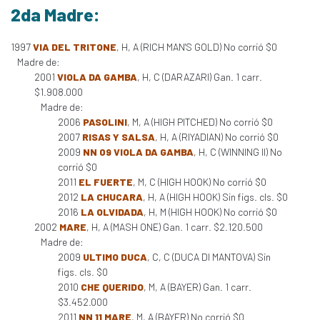
2da Madre:
1997
VIA DEL TRITONE
, H, A (RICH MAN'S GOLD) No corrió $0
Madre de:
2001
VIOLA DA GAMBA
, H, C (DARAZARI) Gan. 1 carr.
$1.908.000
Madre de:
2006
PASOLINI
, M, A (HIGH PITCHED) No corrió $0
2007
RISAS Y SALSA
, H, A (RIYADIAN) No corrió $0
2009
NN 09 VIOLA DA GAMBA
, H, C (WINNING II) No
corrió $0
2011
EL FUERTE
, M, C (HIGH HOOK) No corrió $0
2012
LA CHUCARA
, H, A (HIGH HOOK) Sin figs. cls. $0
2016
LA OLVIDADA
, H, M (HIGH HOOK) No corrió $0
2002
MARE
, H, A (MASH ONE) Gan. 1 carr. $2.120.500
Madre de:
2009
ULTIMO DUCA
, C, C (DUCA DI MANTOVA) Sin
figs. cls. $0
2010
CHE QUERIDO
, M, A (BAYER) Gan. 1 carr.
$3.452.000
2011
NN 11 MARE
, M, A (BAYER) No corrió $0