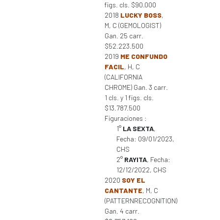
figs. cls. $90.000
2018
LUCKY BOSS
,
M, C (GEMOLOGIST)
Gan. 25 carr.
$52.223.500
2019
ME CONFUNDO
FACIL
, H, C
(CALIFORNIA
CHROME) Gan. 3 carr.
1 cls. y 1 figs. cls.
$13.787.500
Figuraciones :
1°
LA SEXTA
,
Fecha: 09/01/2023,
CHS
2°
RAYITA
, Fecha:
12/12/2022, CHS
2020
SOY EL
CANTANTE
, M, C
(PATTERNRECOGNITION)
Gan. 4 carr.