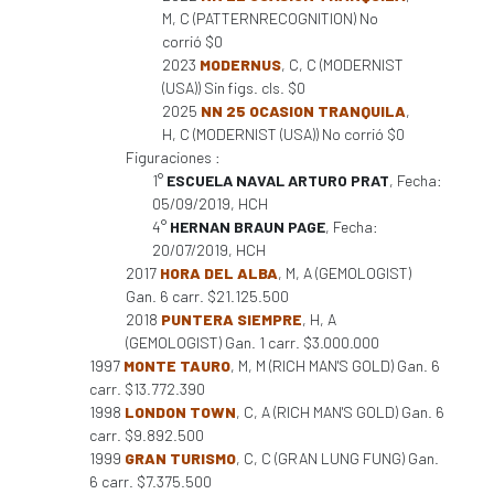
M, C (PATTERNRECOGNITION) No
corrió $0
2023
MODERNUS
, C, C (MODERNIST
(USA)) Sin figs. cls. $0
2025
NN 25 OCASION TRANQUILA
,
H, C (MODERNIST (USA)) No corrió $0
Figuraciones :
1°
ESCUELA NAVAL ARTURO PRAT
, Fecha:
05/09/2019, HCH
4°
HERNAN BRAUN PAGE
, Fecha:
20/07/2019, HCH
2017
HORA DEL ALBA
, M, A (GEMOLOGIST)
Gan. 6 carr. $21.125.500
2018
PUNTERA SIEMPRE
, H, A
(GEMOLOGIST) Gan. 1 carr. $3.000.000
1997
MONTE TAURO
, M, M (RICH MAN'S GOLD) Gan. 6
carr. $13.772.390
1998
LONDON TOWN
, C, A (RICH MAN'S GOLD) Gan. 6
carr. $9.892.500
1999
GRAN TURISMO
, C, C (GRAN LUNG FUNG) Gan.
6 carr. $7.375.500