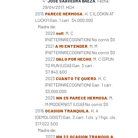
4°
JOSE SAAVEDRA BAEZA
, Fecha:
29/04/2017, HCH
2015
PARECE HERMOSA
, H, C (LOOKIN AT
LUCKY) Gan. 1 carr. $4.000.000
Madre de:
2020
null
, M, C
(PATTERNRECOGNITION) No corrió $0
2021
A MI ENTENDER
, M, M
(PATTERNRECOGNITION) No corrió $0
2022
DALO POR HECHO
, M, C (SPUN
TO RUN (USA)) Gan. 3 carr.
$7.840.600
2023
CUANTO TE QUIERO
, H, C
(PATTERNRECOGNITION) Gan. 1 carr.
$3.000.000
2025
NN 25 PARECE HERMOSA
, M,
M (MODERNIST (USA)) No corrió $0
2016
OCASION TRANQUILA
, H, A
(GEMOLOGIST) Gan. 2 carr. 1 cls. y 1 figs. cls.
$17.022.500
Madre de:
2022
NN 22 OCASION TRANQUILA
,