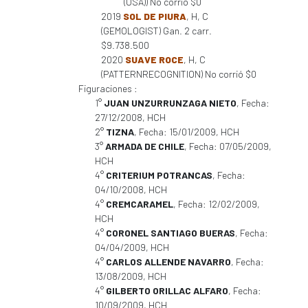
(USA)) No corrió $0
2019
SOL DE PIURA
, H, C
(GEMOLOGIST) Gan. 2 carr.
$9.738.500
2020
SUAVE ROCE
, H, C
(PATTERNRECOGNITION) No corrió $0
Figuraciones :
1°
JUAN UNZURRUNZAGA NIETO
, Fecha:
27/12/2008, HCH
2°
TIZNA
, Fecha: 15/01/2009, HCH
3°
ARMADA DE CHILE
, Fecha: 07/05/2009,
HCH
4°
CRITERIUM POTRANCAS
, Fecha:
04/10/2008, HCH
4°
CREMCARAMEL
, Fecha: 12/02/2009,
HCH
4°
CORONEL SANTIAGO BUERAS
, Fecha:
04/04/2009, HCH
4°
CARLOS ALLENDE NAVARRO
, Fecha:
13/08/2009, HCH
4°
GILBERTO ORILLAC ALFARO
, Fecha:
10/09/2009, HCH