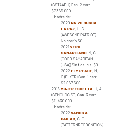
(GSTAAD II) Gan. 2 carr.
$7.365.000
Madre de:
2020
NN 20 BUSCA
LA PAZ
, H, C
(AWESOME PATRIOT)
No corrió $0
2021
VERO
SAMARITANO
, M, C
(GOOD SAMARITAN
(USA)) Sin figs. cls. $0
2022
FLY PEACE
, M,
C (FLYER) Gan. 1 carr.
$2.057.500
2016
MUJER ESBELTA
, H, A
(GEMOLOGIST) Gan. 3 carr.
$11.430.000
Madre de:
2022
VAMOS A
BAILAR
, C, C
(PATTERNRECOGNITION)