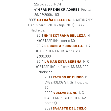
22/04/2006, HCH
4°
GRAN PREMIO CRIADORES
, Fecha:
29/07/2006, HCH
2005
EXTRAÑA BELLEZA
, H, A (DYNAMIX)
Gan. 3 carr. 1 cls. y 7 figs. cls. $15.442.500
Madre de:
2011
NN 11 EXTRAÑA BELLEZA
, H,
M (GSTAAD II) No corrió $0
2012
EL CANTAR CONSUELA
, H, A
(HAPPY HUNTING) Sin figs. cls.
$300.000
2014
LA MAR ESTA SERENA
, H, C
(GSTAAD II) Gan. 1 carr. $5.555.000
Madre de:
2019
PATRON DE FUNDO
, M,
C (GEMOLOGIST) Sin figs. cls.
$0
2020
VUELVES A MI
, H, C
(PATTERNRECOGNITION) No
corrió $0
2021
BAJASTE DEL CIELO
,