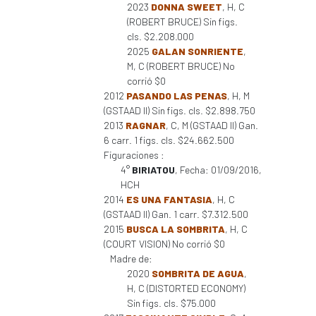
2023
DONNA SWEET
, H, C
(ROBERT BRUCE) Sin figs.
cls. $2.208.000
2025
GALAN SONRIENTE
,
M, C (ROBERT BRUCE) No
corrió $0
2012
PASANDO LAS PENAS
, H, M
(GSTAAD II) Sin figs. cls. $2.898.750
2013
RAGNAR
, C, M (GSTAAD II) Gan.
6 carr. 1 figs. cls. $24.662.500
Figuraciones :
4°
BIRIATOU
, Fecha: 01/09/2016,
HCH
2014
ES UNA FANTASIA
, H, C
(GSTAAD II) Gan. 1 carr. $7.312.500
2015
BUSCA LA SOMBRITA
, H, C
(COURT VISION) No corrió $0
Madre de:
2020
SOMBRITA DE AGUA
,
H, C (DISTORTED ECONOMY)
Sin figs. cls. $75.000