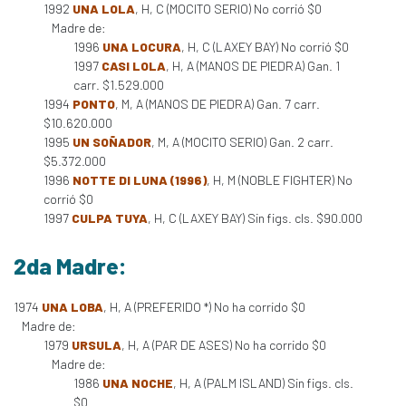
1992
UNA LOLA
, H, C (MOCITO SERIO) No corrió $0
Madre de:
1996
UNA LOCURA
, H, C (LAXEY BAY) No corrió $0
1997
CASI LOLA
, H, A (MANOS DE PIEDRA) Gan. 1
carr. $1.529.000
1994
PONTO
, M, A (MANOS DE PIEDRA) Gan. 7 carr.
$10.620.000
1995
UN SOÑADOR
, M, A (MOCITO SERIO) Gan. 2 carr.
$5.372.000
1996
NOTTE DI LUNA (1996)
, H, M (NOBLE FIGHTER) No
corrió $0
1997
CULPA TUYA
, H, C (LAXEY BAY) Sin figs. cls. $90.000
2da Madre:
1974
UNA LOBA
, H, A (PREFERIDO *) No ha corrido $0
Madre de:
1979
URSULA
, H, A (PAR DE ASES) No ha corrido $0
Madre de:
1986
UNA NOCHE
, H, A (PALM ISLAND) Sin figs. cls.
$0