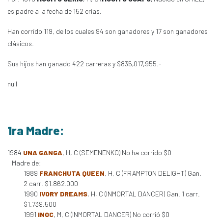
es padre a la fecha de 152 crías.
Han corrido 119, de los cuales 94 son ganadores y 17 son ganadores
clásicos.
Sus hijos han ganado 422 carreras y $835,017,955.-
null
1ra Madre:
1984
UNA GANGA
, H, C (SEMENENKO) No ha corrido $0
Madre de:
1989
FRANCHUTA QUEEN
, H, C (FRAMPTON DELIGHT) Gan.
2 carr. $1.862.000
1990
IVORY DREAMS
, H, C (INMORTAL DANCER) Gan. 1 carr.
$1.739.500
1991
INOC
, M, C (INMORTAL DANCER) No corrió $0