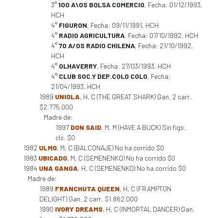
3°
100 A\OS BOLSA COMERCIO
, Fecha: 01/12/1993,
HCH
4°
FIGURON
, Fecha: 09/11/1991, HCH
4°
RADIO AGRICULTURA
, Fecha: 07/10/1992, HCH
4°
70 A/OS RADIO CHILENA
, Fecha: 21/10/1992,
HCH
4°
OLHAVERRY
, Fecha: 27/03/1993, HCH
4°
CLUB SOC.Y DEP.COLO COLO
, Fecha:
21/04/1993, HCH
1989
UNIOLA
, H, C (THE GREAT SHARK) Gan. 2 carr.
$2.775.000
Madre de:
1997
DON SAID
, M, M (HAVE A BUCK) Sin figs.
cls. $0
1982
ULMO
, M, C (BALCONAJE) No ha corrido $0
1983
UBICADO
, M, C (SEMENENKO) No ha corrido $0
1984
UNA GANGA
, H, C (SEMENENKO) No ha corrido $0
Madre de:
1989
FRANCHUTA QUEEN
, H, C (FRAMPTON
DELIGHT) Gan. 2 carr. $1.862.000
1990
IVORY DREAMS
, H, C (INMORTAL DANCER) Gan.