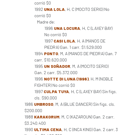
corrió $0
1992
UNA LOLA
, H, C (MOCITO SERIO) No
corrió $0
Madre de:
1996
UNA LOCURA
, H, C (LAXEY BAY)
No corrió $0
1997
CASI LOLA
, H, A (MANOS DE
PIEDRA) Gan. 1 carr. $1.529.000
1994
PONTO
, M, A (MANOS DE PIEDRA) Gan. 7
carr. $10.620.000
1995
UN SOÑADOR
, M, A (MOCITO SERIO)
Gan. 2 carr. $5.372.000
1996
NOTTE DI LUNA (1996)
, H, M (NOBLE
FIGHTER) No corrió $0
1997
CULPA TUYA
, H, C (LAXEY BAY) Sin figs.
cls. $90.000
1986
UMBROSO
, M, A (BLUE DANCER) Sin figs. cls.
$200.000
1988
KARAKORUM
, M, C (KAZAROUN) Gan. 2 carr.
$3.240.400
1990
ULTIMA CENA
, H, C (INCA KING) Gan. 2 carr. 3