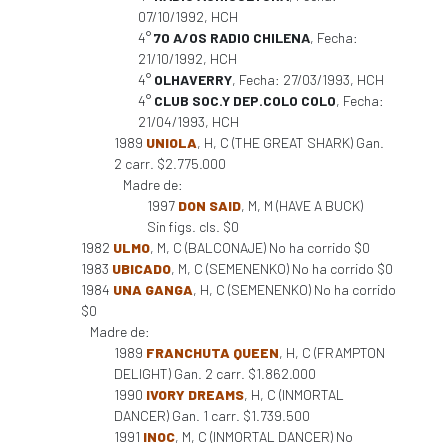
07/10/1992, HCH
4°
70 A/OS RADIO CHILENA
, Fecha:
21/10/1992, HCH
4°
OLHAVERRY
, Fecha: 27/03/1993, HCH
4°
CLUB SOC.Y DEP.COLO COLO
, Fecha:
21/04/1993, HCH
1989
UNIOLA
, H, C (THE GREAT SHARK) Gan.
2 carr. $2.775.000
Madre de:
1997
DON SAID
, M, M (HAVE A BUCK)
Sin figs. cls. $0
1982
ULMO
, M, C (BALCONAJE) No ha corrido $0
1983
UBICADO
, M, C (SEMENENKO) No ha corrido $0
1984
UNA GANGA
, H, C (SEMENENKO) No ha corrido
$0
Madre de:
1989
FRANCHUTA QUEEN
, H, C (FRAMPTON
DELIGHT) Gan. 2 carr. $1.862.000
1990
IVORY DREAMS
, H, C (INMORTAL
DANCER) Gan. 1 carr. $1.739.500
1991
INOC
, M, C (INMORTAL DANCER) No