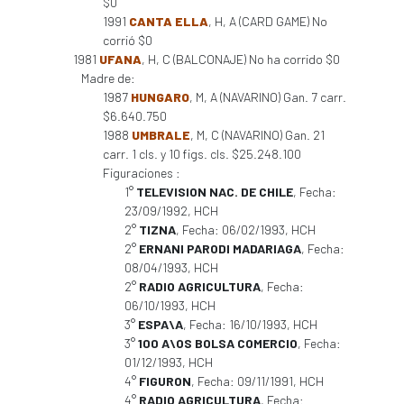
$0
1991
CANTA ELLA
, H, A (CARD GAME) No
corrió $0
1981
UFANA
, H, C (BALCONAJE) No ha corrido $0
Madre de:
1987
HUNGARO
, M, A (NAVARINO) Gan. 7 carr.
$6.640.750
1988
UMBRALE
, M, C (NAVARINO) Gan. 21
carr. 1 cls. y 10 figs. cls. $25.248.100
Figuraciones :
1°
TELEVISION NAC. DE CHILE
, Fecha:
23/09/1992, HCH
2°
TIZNA
, Fecha: 06/02/1993, HCH
2°
ERNANI PARODI MADARIAGA
, Fecha:
08/04/1993, HCH
2°
RADIO AGRICULTURA
, Fecha:
06/10/1993, HCH
3°
ESPA\A
, Fecha: 16/10/1993, HCH
3°
100 A\OS BOLSA COMERCIO
, Fecha:
01/12/1993, HCH
4°
FIGURON
, Fecha: 09/11/1991, HCH
4°
RADIO AGRICULTURA
, Fecha: