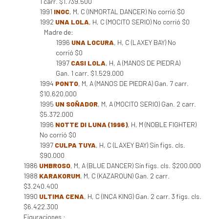
1 carr. $1.739.500
1991
INOC
, M, C (INMORTAL DANCER) No corrió $0
1992
UNA LOLA
, H, C (MOCITO SERIO) No corrió $0
Madre de:
1996
UNA LOCURA
, H, C (LAXEY BAY) No
corrió $0
1997
CASI LOLA
, H, A (MANOS DE PIEDRA)
Gan. 1 carr. $1.529.000
1994
PONTO
, M, A (MANOS DE PIEDRA) Gan. 7 carr.
$10.620.000
1995
UN SOÑADOR
, M, A (MOCITO SERIO) Gan. 2 carr.
$5.372.000
1996
NOTTE DI LUNA (1996)
, H, M (NOBLE FIGHTER)
No corrió $0
1997
CULPA TUYA
, H, C (LAXEY BAY) Sin figs. cls.
$90.000
1986
UMBROSO
, M, A (BLUE DANCER) Sin figs. cls. $200.000
1988
KARAKORUM
, M, C (KAZAROUN) Gan. 2 carr.
$3.240.400
1990
ULTIMA CENA
, H, C (INCA KING) Gan. 2 carr. 3 figs. cls.
$6.422.300
Figuraciones :