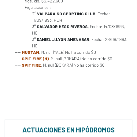
figs. cls. $6.422.300
Figuraciones :
2°
VALPARAISO SPORTING CLUB
, Fecha:
11/09/1993, HCH
3°
SALVADOR HESS RIVEROS
, Fecha: 14/08/1993,
HCH
3°
DANIEL J.LYON AMENABAR
, Fecha: 28/08/1993,
HCH
----
MUSTAN
, M, null (YALE) No ha corrido $0
----
SPIT FIRE (H)
, M, null (BOKARA) No ha corrido $0
----
SPITFIRE
, M, null (BOKARA) No ha corrido $0
ACTUACIONES EN HIPÓDROMOS