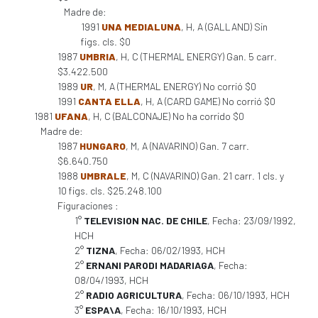
Madre de:
1991
UNA MEDIALUNA
, H, A (GALLAND) Sin
figs. cls. $0
1987
UMBRIA
, H, C (THERMAL ENERGY) Gan. 5 carr.
$3.422.500
1989
UR
, M, A (THERMAL ENERGY) No corrió $0
1991
CANTA ELLA
, H, A (CARD GAME) No corrió $0
1981
UFANA
, H, C (BALCONAJE) No ha corrido $0
Madre de:
1987
HUNGARO
, M, A (NAVARINO) Gan. 7 carr.
$6.640.750
1988
UMBRALE
, M, C (NAVARINO) Gan. 21 carr. 1 cls. y
10 figs. cls. $25.248.100
Figuraciones :
1°
TELEVISION NAC. DE CHILE
, Fecha: 23/09/1992,
HCH
2°
TIZNA
, Fecha: 06/02/1993, HCH
2°
ERNANI PARODI MADARIAGA
, Fecha:
08/04/1993, HCH
2°
RADIO AGRICULTURA
, Fecha: 06/10/1993, HCH
3°
ESPA\A
, Fecha: 16/10/1993, HCH