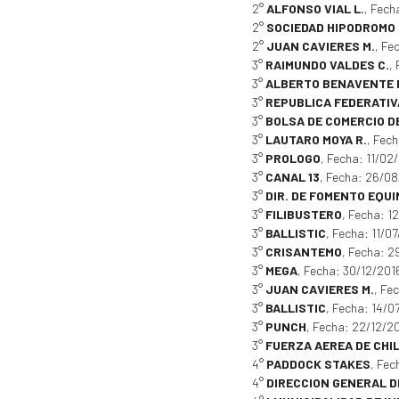
2°
ALFONSO VIAL L.
, Fech
2°
SOCIEDAD HIPODROMO 
2°
JUAN CAVIERES M.
, Fe
3°
RAIMUNDO VALDES C.
,
3°
ALBERTO BENAVENTE
3°
REPUBLICA FEDERATIV
3°
BOLSA DE COMERCIO D
3°
LAUTARO MOYA R.
, Fec
3°
PROLOGO
, Fecha: 11/02
3°
CANAL 13
, Fecha: 26/0
3°
DIR. DE FOMENTO EQU
3°
FILIBUSTERO
, Fecha: 1
3°
BALLISTIC
, Fecha: 11/0
3°
CRISANTEMO
, Fecha: 2
3°
MEGA
, Fecha: 30/12/201
3°
JUAN CAVIERES M.
, Fe
3°
BALLISTIC
, Fecha: 14/0
3°
PUNCH
, Fecha: 22/12/2
3°
FUERZA AEREA DE CHI
4°
PADDOCK STAKES
, Fec
4°
DIRECCION GENERAL D