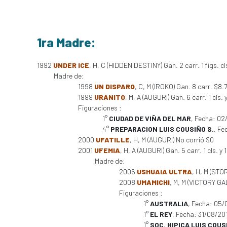
1ra Madre:
1992
UNDER ICE
, H, C (HIDDEN DESTINY) Gan. 2 carr. 1 figs. c
Madre de:
1998
UN DISPARO
, C, M (IROKO) Gan. 8 carr. $8
1999
URANITO
, M, A (AUGURI) Gan. 6 carr. 1 cls. 
Figuraciones :
1°
CIUDAD DE VIÑA DEL MAR
, Fecha: 0
4°
PREPARACION LUIS COUSIÑO S.
, Fe
2000
UFATILLE
, H, M (AUGURI) No corrió $0
2001
UFEMIA
, H, A (AUGURI) Gan. 5 carr. 1 cls. y 
Madre de:
2006
USHUAIA ULTRA
, H, M (STO
2008
UMAMICHI
, M, M (VICTORY GAL
Figuraciones :
1°
AUSTRALIA
, Fecha: 05/
1°
EL REY
, Fecha: 31/08/20
1°
SOC. HIPICA LUIS COUS