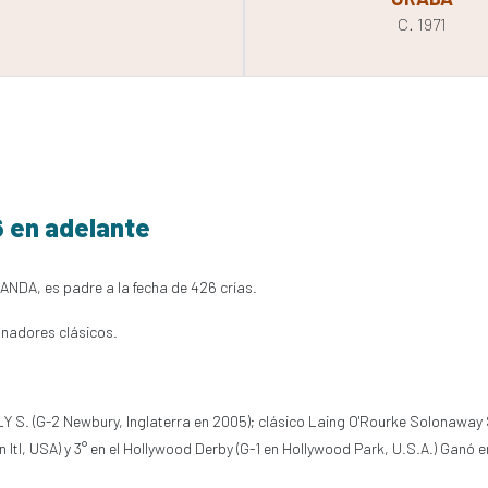
C. 1971
6 en adelante
LANDA, es padre a la fecha de 426 crías.
anadores clásicos.
Y S. (G-2 Newbury, Inglaterra en 2005); clásico Laing O'Rourke Solonaway 
n Itl, USA) y 3° en el Hollywood Derby (G-1 en Hollywood Park, U.S.A.) Gan