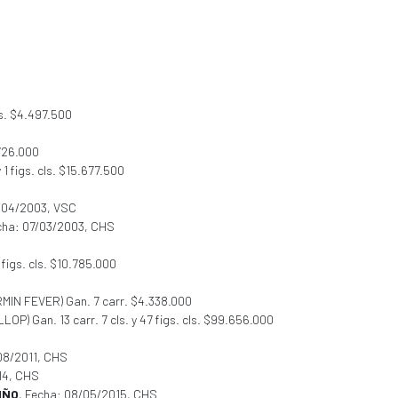
ls. $4.497.500
.726.000
y 1 figs. cls. $15.677.500
2/04/2003, VSC
cha: 07/03/2003, CHS
1 figs. cls. $10.785.000
RMIN FEVER) Gan. 7 carr. $4.338.000
LOP) Gan. 13 carr. 7 cls. y 47 figs. cls. $99.656.000
08/2011, CHS
14, CHS
IÑO
, Fecha: 08/05/2015, CHS