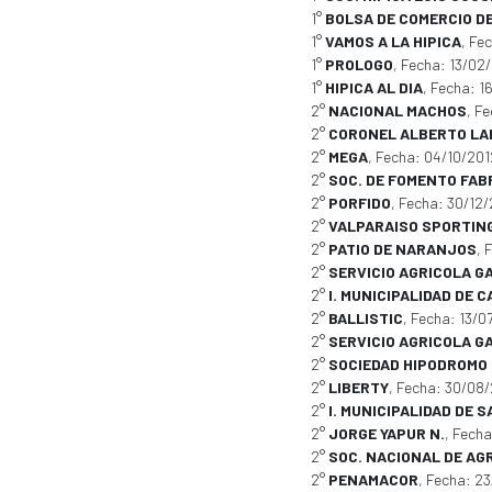
1°
BOLSA DE COMERCIO D
1°
VAMOS A LA HIPICA
, Fe
1°
PROLOGO
, Fecha: 13/02
1°
HIPICA AL DIA
, Fecha: 
2°
NACIONAL MACHOS
, F
2°
CORONEL ALBERTO LA
2°
MEGA
, Fecha: 04/10/20
2°
SOC. DE FOMENTO FAB
2°
PORFIDO
, Fecha: 30/12
2°
VALPARAISO SPORTIN
2°
PATIO DE NARANJOS
, 
2°
SERVICIO AGRICOLA 
2°
I. MUNICIPALIDAD DE 
2°
BALLISTIC
, Fecha: 13/
2°
SERVICIO AGRICOLA 
2°
SOCIEDAD HIPODROMO 
2°
LIBERTY
, Fecha: 30/08
2°
I. MUNICIPALIDAD DE 
2°
JORGE YAPUR N.
, Fech
2°
SOC. NACIONAL DE AG
2°
PENAMACOR
, Fecha: 2