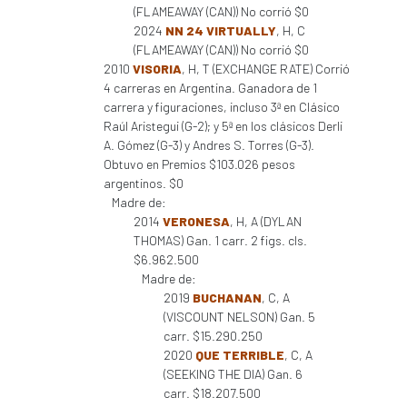
(FLAMEAWAY (CAN)) No corrió $0
2024
NN 24 VIRTUALLY
, H, C
(FLAMEAWAY (CAN)) No corrió $0
2010
VISORIA
, H, T (EXCHANGE RATE) Corrió
4 carreras en Argentina. Ganadora de 1
carrera y figuraciones, incluso 3ª en Clásico
Raúl Aristegui (G-2); y 5ª en los clásicos Derli
A. Gómez (G-3) y Andres S. Torres (G-3).
Obtuvo en Premios $103.026 pesos
argentinos. $0
Madre de:
2014
VERONESA
, H, A (DYLAN
THOMAS) Gan. 1 carr. 2 figs. cls.
$6.962.500
Madre de:
2019
BUCHANAN
, C, A
(VISCOUNT NELSON) Gan. 5
carr. $15.290.250
2020
QUE TERRIBLE
, C, A
(SEEKING THE DIA) Gan. 6
carr. $18.207.500