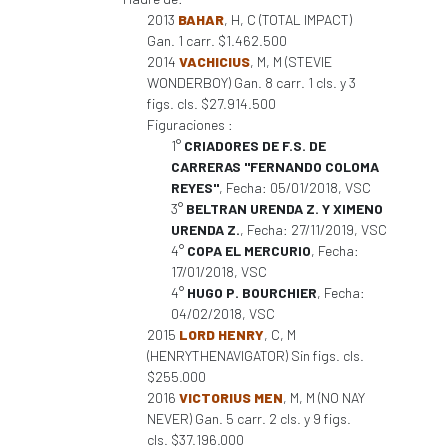
2013
BAHAR
, H, C (TOTAL IMPACT)
Gan. 1 carr. $1.462.500
2014
VACHICIUS
, M, M (STEVIE
WONDERBOY) Gan. 8 carr. 1 cls. y 3
figs. cls. $27.914.500
Figuraciones :
1°
CRIADORES DE F.S. DE
CARRERAS "FERNANDO COLOMA
REYES"
, Fecha: 05/01/2018, VSC
3°
BELTRAN URENDA Z. Y XIMENO
URENDA Z.
, Fecha: 27/11/2019, VSC
4°
COPA EL MERCURIO
, Fecha:
17/01/2018, VSC
4°
HUGO P. BOURCHIER
, Fecha:
04/02/2018, VSC
2015
LORD HENRY
, C, M
(HENRYTHENAVIGATOR) Sin figs. cls.
$255.000
2016
VICTORIUS MEN
, M, M (NO NAY
NEVER) Gan. 5 carr. 2 cls. y 9 figs.
cls. $37.196.000