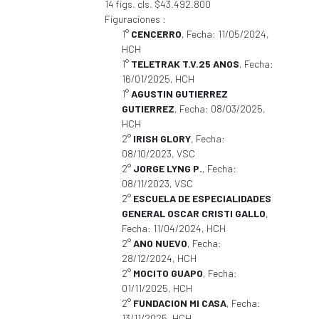
14 figs. cls. $43.492.800
Figuraciones :
1°
CENCERRO
, Fecha: 11/05/2024,
HCH
1°
TELETRAK T.V.25 ANOS
, Fecha:
16/01/2025, HCH
1°
AGUSTIN GUTIERREZ
GUTIERREZ
, Fecha: 08/03/2025,
HCH
2°
IRISH GLORY
, Fecha:
08/10/2023, VSC
2°
JORGE LYNG P.
, Fecha:
08/11/2023, VSC
2°
ESCUELA DE ESPECIALIDADES
GENERAL OSCAR CRISTI GALLO
,
Fecha: 11/04/2024, HCH
2°
ANO NUEVO
, Fecha:
28/12/2024, HCH
2°
MOCITO GUAPO
, Fecha:
01/11/2025, HCH
2°
FUNDACION MI CASA
, Fecha:
13/11/2025, HCH