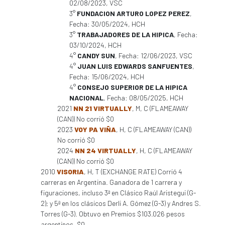
02/08/2023, VSC
3°
FUNDACION ARTURO LOPEZ PEREZ
,
Fecha: 30/05/2024, HCH
3°
TRABAJADORES DE LA HIPICA
, Fecha:
03/10/2024, HCH
4°
CANDY SUN
, Fecha: 12/06/2023, VSC
4°
JUAN LUIS EDWARDS SANFUENTES
,
Fecha: 15/06/2024, HCH
4°
CONSEJO SUPERIOR DE LA HIPICA
NACIONAL
, Fecha: 08/05/2025, HCH
2021
NN 21 VIRTUALLY
, M, C (FLAMEAWAY
(CAN)) No corrió $0
2023
VOY PA VIÑA
, H, C (FLAMEAWAY (CAN))
No corrió $0
2024
NN 24 VIRTUALLY
, H, C (FLAMEAWAY
(CAN)) No corrió $0
2010
VISORIA
, H, T (EXCHANGE RATE) Corrió 4
carreras en Argentina. Ganadora de 1 carrera y
figuraciones, incluso 3ª en Clásico Raúl Aristegui (G-
2); y 5ª en los clásicos Derli A. Gómez (G-3) y Andres S.
Torres (G-3). Obtuvo en Premios $103.026 pesos
argentinos. $0