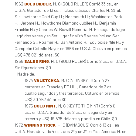
1962
BOLD BIDDER
, M, C (BOLD RULER) Corrió 33 cs., en
U.S.A. Ganador de 13 cs., incluso clásicos Charles H. Strub
S.; Howthorne Gold Cup H.; Monmouth H.; Washington Park
H.; Jerome H.; Howthorne Diamond Jubilee H.; Benjamin
Franklin H.; y Charles W. Bidwill Memorial H. En segundo lugar
llegó dos veces y en 3er. lugar finalizó 5 veces incluso San
Fernando S.; Roamer H.; San Antonio H.; Equipoise Mile H.; y
Campeón Caballo Mayor en 1966 en U.S.A. Obtuvo en premios
US$ 478.021 dólares. $0
1968
SALES RING
, H, C (BOLD RULER) Corrió 2 cs., en U.S.A.
Sin figuraciones. $0
Madre de:
1974
VALETCHKA
, M, C (NIJINSKY II) Corrió 27
carreras en Francia y EE.UU., Ganadora de 2 cs.,
cuatro segundos y tres terceros. Obtuvo en premios
US$ 30.757 dólares $0
1975
BOLD MINT
, M, C (KEY TO THE MINT) Corrió 6
cs., en U.S.A. Ganador de 2 cs., un segundo y un
tercero y US$ 19.575 dólares y padrillo en Chile. $0
1972
WINNING TRICK
, H, C (DAMASCUS) Corrió 13 cs., en
U.S.A. Ganadora de 4 cs., dos 2º y un 3º en Miss America H. en