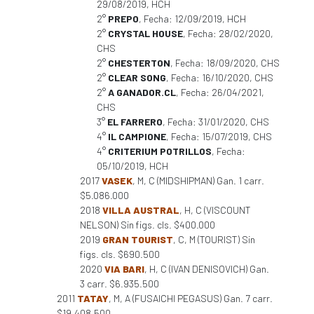
29/08/2019, HCH
2°
PREPO
, Fecha: 12/09/2019, HCH
2°
CRYSTAL HOUSE
, Fecha: 28/02/2020,
CHS
2°
CHESTERTON
, Fecha: 18/09/2020, CHS
2°
CLEAR SONG
, Fecha: 16/10/2020, CHS
2°
A GANADOR.CL
, Fecha: 26/04/2021,
CHS
3°
EL FARRERO
, Fecha: 31/01/2020, CHS
4°
IL CAMPIONE
, Fecha: 15/07/2019, CHS
4°
CRITERIUM POTRILLOS
, Fecha:
05/10/2019, HCH
2017
VASEK
, M, C (MIDSHIPMAN) Gan. 1 carr.
$5.086.000
2018
VILLA AUSTRAL
, H, C (VISCOUNT
NELSON) Sin figs. cls. $400.000
2019
GRAN TOURIST
, C, M (TOURIST) Sin
figs. cls. $690.500
2020
VIA BARI
, H, C (IVAN DENISOVICH) Gan.
3 carr. $6.935.500
2011
TATAY
, M, A (FUSAICHI PEGASUS) Gan. 7 carr.
$19.408.500