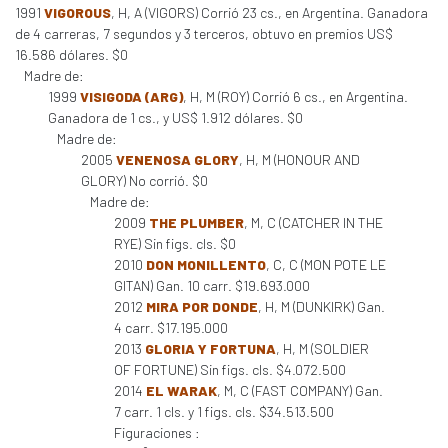
1991
VIGOROUS
, H, A (VIGORS) Corrió 23 cs., en Argentina. Ganadora
de 4 carreras, 7 segundos y 3 terceros, obtuvo en premios US$
16.586 dólares. $0
Madre de:
1999
VISIGODA (ARG)
, H, M (ROY) Corrió 6 cs., en Argentina.
Ganadora de 1 cs., y US$ 1.912 dólares. $0
Madre de:
2005
VENENOSA GLORY
, H, M (HONOUR AND
GLORY) No corrió. $0
Madre de:
2009
THE PLUMBER
, M, C (CATCHER IN THE
RYE) Sin figs. cls. $0
2010
DON MONILLENTO
, C, C (MON POTE LE
GITAN) Gan. 10 carr. $19.693.000
2012
MIRA POR DONDE
, H, M (DUNKIRK) Gan.
4 carr. $17.195.000
2013
GLORIA Y FORTUNA
, H, M (SOLDIER
OF FORTUNE) Sin figs. cls. $4.072.500
2014
EL WARAK
, M, C (FAST COMPANY) Gan.
7 carr. 1 cls. y 1 figs. cls. $34.513.500
Figuraciones :