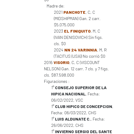
Madre de:
2021
PANCHOTE
, C, C
(MIDSHIPMAN) Gan. 2 carr.
$5.075.000
2023
EL FINIQUITO
, M, C
(IVAN DENISOVICH) Sin figs.
cls. $0
2024
NN 24 VARINNIA
, M, R
(TACITUS (USA)) No corrió $0
2016
VISORIO
, C, C (VISCOUNT
NELSON) Gan. 12 carr. 7 cls. y 7 figs.
cls. $87.598.000
Figuraciones :
1°
CONSEJO SUPERIOR DE LA
HIPICA NACIONAL
, Fecha:
06/02/2022, VSC
1°
CLUB HIPICO DE CONCEPCION
,
Fecha: 06/03/2022, CHS
1°
LUIS ALDUNATE C.
, Fecha:
26/06/2022, CHS
1°
INVIERNO SERGIO DEL SANTE