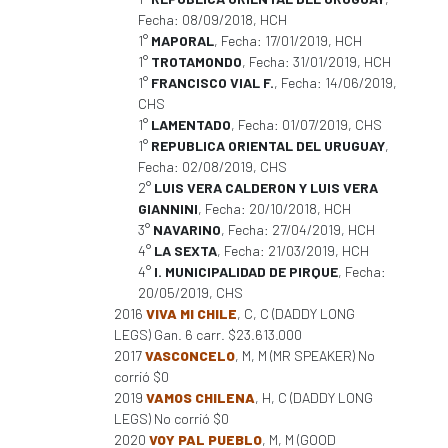
Fecha: 08/09/2018, HCH
1°
MAPORAL
, Fecha: 17/01/2019, HCH
1°
TROTAMONDO
, Fecha: 31/01/2019, HCH
1°
FRANCISCO VIAL F.
, Fecha: 14/06/2019,
CHS
1°
LAMENTADO
, Fecha: 01/07/2019, CHS
1°
REPUBLICA ORIENTAL DEL URUGUAY
,
Fecha: 02/08/2019, CHS
2°
LUIS VERA CALDERON Y LUIS VERA
GIANNINI
, Fecha: 20/10/2018, HCH
3°
NAVARINO
, Fecha: 27/04/2019, HCH
4°
LA SEXTA
, Fecha: 21/03/2019, HCH
4°
I. MUNICIPALIDAD DE PIRQUE
, Fecha:
20/05/2019, CHS
2016
VIVA MI CHILE
, C, C (DADDY LONG
LEGS) Gan. 6 carr. $23.613.000
2017
VASCONCELO
, M, M (MR SPEAKER) No
corrió $0
2019
VAMOS CHILENA
, H, C (DADDY LONG
LEGS) No corrió $0
2020
VOY PAL PUEBLO
, M, M (GOOD