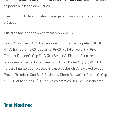
es padre a la fecha de 25 crías.
Han corrido 11, de los cuales 11 son ganadores y 2 son ganadores
clásicos.
Sus hijos han ganado 35 carreras y $66,635,250.-
Corrió 21 cs., en U.S.A. Ganador de 7 cs., incluso Hopeful S. (G-1);
King's Bishop S. (G-2); Codwin S. (G-2); Fall Highweight H. (G-2);
Tremont Breeder's Cup S. (G-3); y Select S. Finalizó 2º en tres
ocasiones, incluso Golden Bear S. (L); San Miguel S. (L); y Wolf Hill S.
Tercero finalizó cuatro veces, incluso Vosburgh S. (G-1); Hollywood
Prevue Breeder's Cup S. (G-3); Jersey Shore Budweiser Breeder's Cup
S. (L); Clarinet King S. (L). Obtuvo en premios US$ 536.218 dólares.
1ra Madre: