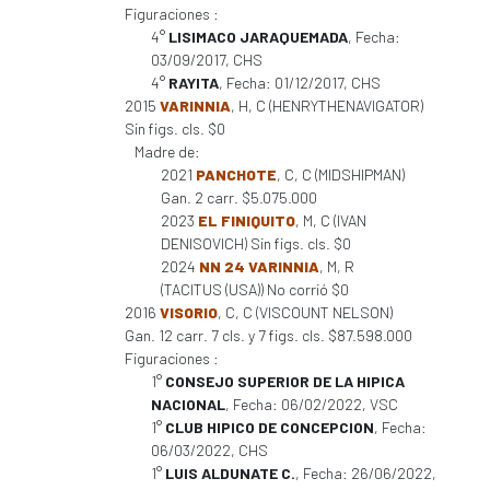
Figuraciones :
4°
LISIMACO JARAQUEMADA
, Fecha:
03/09/2017, CHS
4°
RAYITA
, Fecha: 01/12/2017, CHS
2015
VARINNIA
, H, C (HENRYTHENAVIGATOR)
Sin figs. cls. $0
Madre de:
2021
PANCHOTE
, C, C (MIDSHIPMAN)
Gan. 2 carr. $5.075.000
2023
EL FINIQUITO
, M, C (IVAN
DENISOVICH) Sin figs. cls. $0
2024
NN 24 VARINNIA
, M, R
(TACITUS (USA)) No corrió $0
2016
VISORIO
, C, C (VISCOUNT NELSON)
Gan. 12 carr. 7 cls. y 7 figs. cls. $87.598.000
Figuraciones :
1°
CONSEJO SUPERIOR DE LA HIPICA
NACIONAL
, Fecha: 06/02/2022, VSC
1°
CLUB HIPICO DE CONCEPCION
, Fecha:
06/03/2022, CHS
1°
LUIS ALDUNATE C.
, Fecha: 26/06/2022,