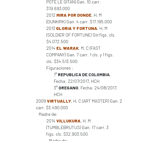
POTE LE GITAN) Gan. 10 carr.
$19.693.000
2012
MIRA POR DONDE
, H, M
(DUNKIRK) Gan. 4 carr. $17.195.000
2013
GLORIA Y FORTUNA
, H, M
(SOLDIER OF FORTUNE) Sin figs. cls.
$4.072.500
2014
EL WARAK
, M, C (FAST
COMPANY) Gan. 7 carr. 1 cls. y 1 figs.
cls. $34.513.500
Figuraciones :
1°
REPUBLICA DE COLOMBIA
,
Fecha: 22/07/2017, HCH
3°
OREGANO
, Fecha: 24/08/2017,
HCH
2009
VIRTUALLY
, H, C (ART MASTER) Gan. 2
carr. $3.490.000
Madre de:
2014
VILLUKURA
, H, M
(TUMBLEBRUTUS) Gan. 17 carr. 3
figs. cls. $32.903.500
Madre de: