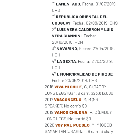
1°
LAMENTADO
, Fecha: 01/07/2019,
CHS
1°
REPUBLICA ORIENTAL DEL
URUGUAY
, Fecha: 02/08/2019, CHS
2°
LUIS VERA CALDERON Y LUIS
VERA GIANNINI
, Fecha:
20/10/2018, HCH
3°
NAVARINO
, Fecha: 27/04/2019,
HCH
4°
LA SEXTA
, Fecha: 21/03/2019,
HCH
4°
I. MUNICIPALIDAD DE PIRQUE
,
Fecha: 20/05/2019, CHS
2016
VIVA MI CHILE
, C, C (DADDY
LONG LEGS) Gan. 6 carr. $23.613.000
2017
VASCONCELO
, M, M (MR
SPEAKER) No corrió $0
2019
VAMOS CHILENA
, H, C (DADDY
LONG LEGS) No corrió $0
2020
VOY PAL PUEBLO
, M, M (GOOD
SAMARITAN (USA)) Gan. 9 carr. 3 cls. y