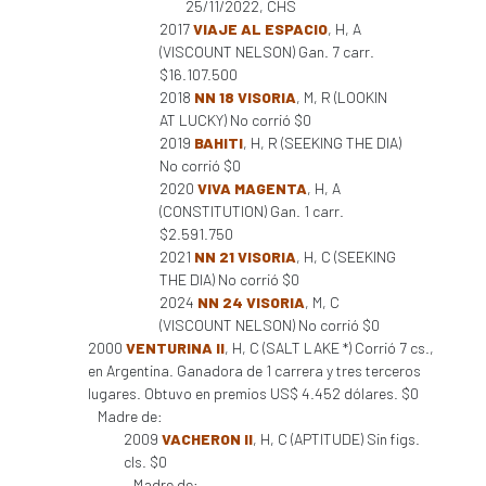
25/11/2022, CHS
2017
VIAJE AL ESPACIO
, H, A
(VISCOUNT NELSON) Gan. 7 carr.
$16.107.500
2018
NN 18 VISORIA
, M, R (LOOKIN
AT LUCKY) No corrió $0
2019
BAHITI
, H, R (SEEKING THE DIA)
No corrió $0
2020
VIVA MAGENTA
, H, A
(CONSTITUTION) Gan. 1 carr.
$2.591.750
2021
NN 21 VISORIA
, H, C (SEEKING
THE DIA) No corrió $0
2024
NN 24 VISORIA
, M, C
(VISCOUNT NELSON) No corrió $0
2000
VENTURINA II
, H, C (SALT LAKE *) Corrió 7 cs.,
en Argentina. Ganadora de 1 carrera y tres terceros
lugares. Obtuvo en premios US$ 4.452 dólares. $0
Madre de:
2009
VACHERON II
, H, C (APTITUDE) Sin figs.
cls. $0
Madre de: