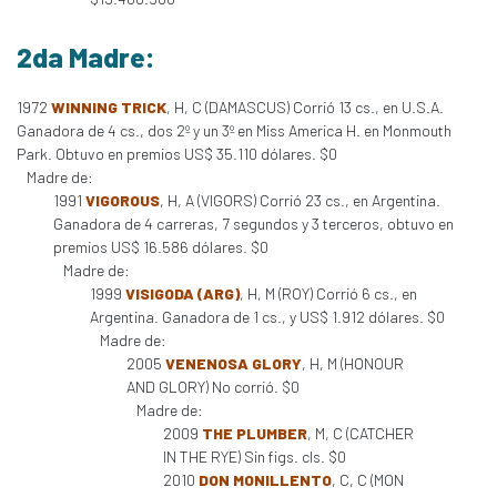
2da Madre:
1972
WINNING TRICK
, H, C (DAMASCUS) Corrió 13 cs., en U.S.A.
Ganadora de 4 cs., dos 2º y un 3º en Miss America H. en Monmouth
Park. Obtuvo en premios US$ 35.110 dólares. $0
Madre de:
1991
VIGOROUS
, H, A (VIGORS) Corrió 23 cs., en Argentina.
Ganadora de 4 carreras, 7 segundos y 3 terceros, obtuvo en
premios US$ 16.586 dólares. $0
Madre de:
1999
VISIGODA (ARG)
, H, M (ROY) Corrió 6 cs., en
Argentina. Ganadora de 1 cs., y US$ 1.912 dólares. $0
Madre de:
2005
VENENOSA GLORY
, H, M (HONOUR
AND GLORY) No corrió. $0
Madre de:
2009
THE PLUMBER
, M, C (CATCHER
IN THE RYE) Sin figs. cls. $0
2010
DON MONILLENTO
, C, C (MON