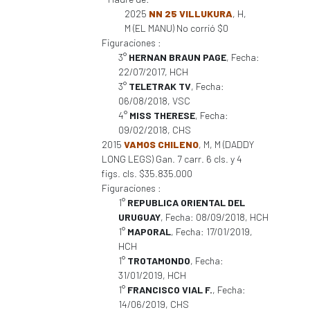
2025
NN 25 VILLUKURA
, H,
M (EL MANU) No corrió $0
Figuraciones :
3°
HERNAN BRAUN PAGE
, Fecha:
22/07/2017, HCH
3°
TELETRAK TV
, Fecha:
06/08/2018, VSC
4°
MISS THERESE
, Fecha:
09/02/2018, CHS
2015
VAMOS CHILENO
, M, M (DADDY
LONG LEGS) Gan. 7 carr. 6 cls. y 4
figs. cls. $35.835.000
Figuraciones :
1°
REPUBLICA ORIENTAL DEL
URUGUAY
, Fecha: 08/09/2018, HCH
1°
MAPORAL
, Fecha: 17/01/2019,
HCH
1°
TROTAMONDO
, Fecha:
31/01/2019, HCH
1°
FRANCISCO VIAL F.
, Fecha:
14/06/2019, CHS