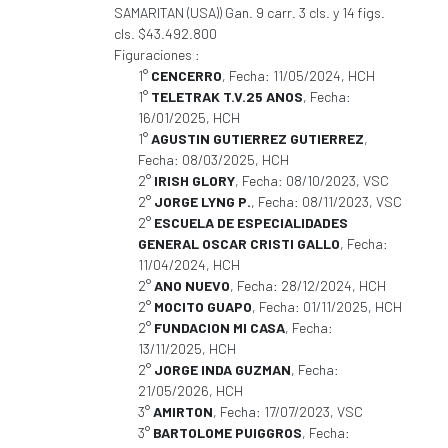
SAMARITAN (USA)) Gan. 9 carr. 3 cls. y 14 figs.
cls. $43.492.800
Figuraciones :
1°
CENCERRO
, Fecha: 11/05/2024, HCH
1°
TELETRAK T.V.25 ANOS
, Fecha:
16/01/2025, HCH
1°
AGUSTIN GUTIERREZ GUTIERREZ
,
Fecha: 08/03/2025, HCH
2°
IRISH GLORY
, Fecha: 08/10/2023, VSC
2°
JORGE LYNG P.
, Fecha: 08/11/2023, VSC
2°
ESCUELA DE ESPECIALIDADES
GENERAL OSCAR CRISTI GALLO
, Fecha:
11/04/2024, HCH
2°
ANO NUEVO
, Fecha: 28/12/2024, HCH
2°
MOCITO GUAPO
, Fecha: 01/11/2025, HCH
2°
FUNDACION MI CASA
, Fecha:
13/11/2025, HCH
2°
JORGE INDA GUZMAN
, Fecha:
21/05/2026, HCH
3°
AMIRTON
, Fecha: 17/07/2023, VSC
3°
BARTOLOME PUIGGROS
, Fecha: