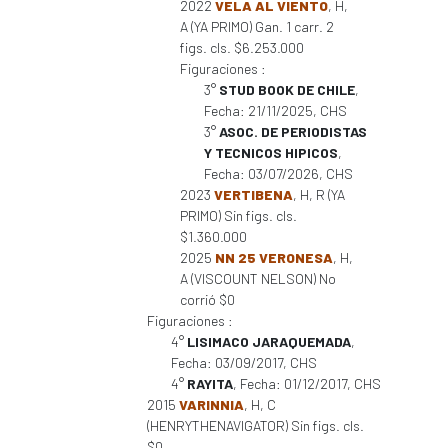
2022
VELA AL VIENTO
, H,
A (YA PRIMO) Gan. 1 carr. 2
figs. cls. $6.253.000
Figuraciones :
3°
STUD BOOK DE CHILE
,
Fecha: 21/11/2025, CHS
3°
ASOC. DE PERIODISTAS
Y TECNICOS HIPICOS
,
Fecha: 03/07/2026, CHS
2023
VERTIBENA
, H, R (YA
PRIMO) Sin figs. cls.
$1.360.000
2025
NN 25 VERONESA
, H,
A (VISCOUNT NELSON) No
corrió $0
Figuraciones :
4°
LISIMACO JARAQUEMADA
,
Fecha: 03/09/2017, CHS
4°
RAYITA
, Fecha: 01/12/2017, CHS
2015
VARINNIA
, H, C
(HENRYTHENAVIGATOR) Sin figs. cls.
$0