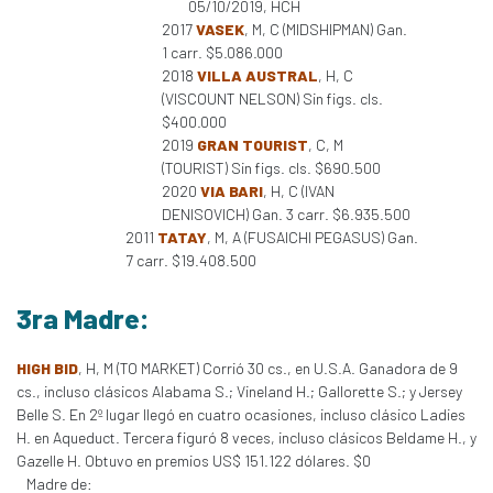
05/10/2019, HCH
2017
VASEK
, M, C (MIDSHIPMAN) Gan.
1 carr. $5.086.000
2018
VILLA AUSTRAL
, H, C
(VISCOUNT NELSON) Sin figs. cls.
$400.000
2019
GRAN TOURIST
, C, M
(TOURIST) Sin figs. cls. $690.500
2020
VIA BARI
, H, C (IVAN
DENISOVICH) Gan. 3 carr. $6.935.500
2011
TATAY
, M, A (FUSAICHI PEGASUS) Gan.
7 carr. $19.408.500
3ra Madre:
HIGH BID
, H, M (TO MARKET) Corrió 30 cs., en U.S.A. Ganadora de 9
cs., incluso clásicos Alabama S.; Vineland H.; Gallorette S.; y Jersey
Belle S. En 2º lugar llegó en cuatro ocasiones, incluso clásico Ladies
H. en Aqueduct. Tercera figuró 8 veces, incluso clásicos Beldame H., y
Gazelle H. Obtuvo en premios US$ 151.122 dólares. $0
Madre de: