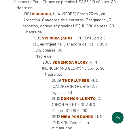
Monmouth Park. Obtuvo en premios US$ 35.110 dólares. $0
Madre de:
1991
VIGOROUS
, H, A (VIGORS) Corrió 23 cs., en
Argentina. Ganadora de 4 carreras, 7 segundos y 3
terceros, obtuvo en premios US$ 16.586 dólares. $0
Madre de:
1999
VISIGODA (ARG)
, H, M (ROY) Corrió 6
cs., en Argentina. Ganadora de 1 cs., y US$
1.912 dólares. $0
Madre de:
2005
VENENOSA GLORY
, H, M
(HONOUR AND GLORY) No corrió. $0
Madre de:
2009
THE PLUMBER
, M, C
(CATCHER IN THE RYE) Sin
figs. cls. $0
2010
DON MONILLENTO
, C,
C (MON POTE LE GITAN) Gan.
10 carr. $19.693.000
2012
MIRA POR DONDE
, H, M
(DUNKIRK) Gan. 4 carr.
$17.195.000