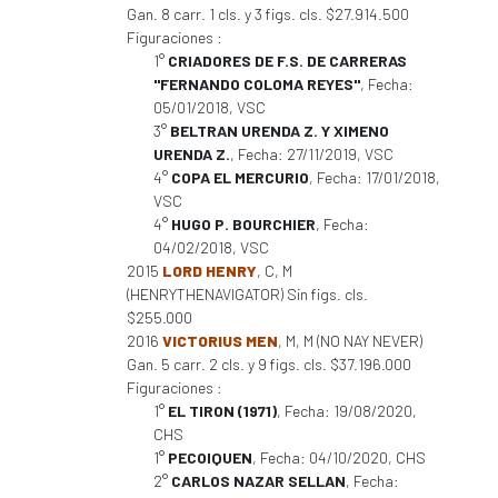
Gan. 8 carr. 1 cls. y 3 figs. cls. $27.914.500
Figuraciones :
1°
CRIADORES DE F.S. DE CARRERAS
"FERNANDO COLOMA REYES"
, Fecha:
05/01/2018, VSC
3°
BELTRAN URENDA Z. Y XIMENO
URENDA Z.
, Fecha: 27/11/2019, VSC
4°
COPA EL MERCURIO
, Fecha: 17/01/2018,
VSC
4°
HUGO P. BOURCHIER
, Fecha:
04/02/2018, VSC
2015
LORD HENRY
, C, M
(HENRYTHENAVIGATOR) Sin figs. cls.
$255.000
2016
VICTORIUS MEN
, M, M (NO NAY NEVER)
Gan. 5 carr. 2 cls. y 9 figs. cls. $37.196.000
Figuraciones :
1°
EL TIRON (1971)
, Fecha: 19/08/2020,
CHS
1°
PECOIQUEN
, Fecha: 04/10/2020, CHS
2°
CARLOS NAZAR SELLAN
, Fecha: