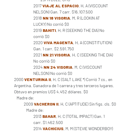
2017
VIAJE AL ESPACIO
, H, A (VISCOUNT
NELSON) Gan. 7 carr. $16.107.500
2018
NN 18 VISORIA
, M, R (LOOKIN AT
LUCKY) No corrió $0
2019
BAHITI
, H, R (SEEKING THE DIA) No
corrió $0
2020
VIVA MAGENTA
, H, A (CONSTITUTION)
Gan. 1 carr. $2.591.750
2021
NN 21 VISORIA
, H, C (SEEKING THE DIA)
No corrió $0
2024
NN 24 VISORIA
, M, C (VISCOUNT
NELSON) No corrió $0
2000
VENTURINA II
, H, C (SALT LAKE *) Corrió 7 cs., en
Argentina. Ganadora de 1 carrera y tres terceros lugares.
Obtuvo en premios US$ 4.452 dólares. $0
Madre de:
2009
VACHERON II
, H, C (APTITUDE) Sin figs. cls. $0
Madre de:
2013
BAHAR
, H, C (TOTAL IMPACT) Gan. 1
carr. $1.462.500
2014
VACHICIUS
, M, M (STEVIE WONDERBOY)