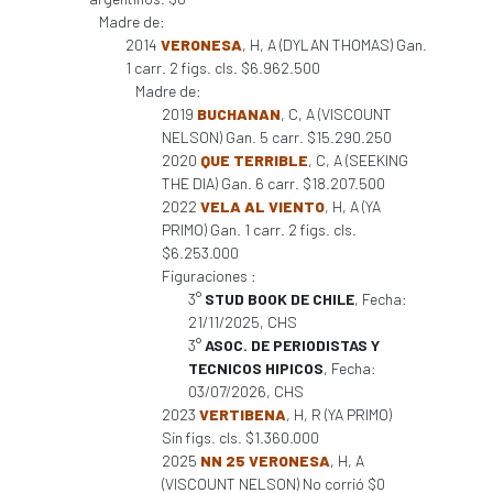
Madre de:
2014
VERONESA
, H, A (DYLAN THOMAS) Gan.
1 carr. 2 figs. cls. $6.962.500
Madre de:
2019
BUCHANAN
, C, A (VISCOUNT
NELSON) Gan. 5 carr. $15.290.250
2020
QUE TERRIBLE
, C, A (SEEKING
THE DIA) Gan. 6 carr. $18.207.500
2022
VELA AL VIENTO
, H, A (YA
PRIMO) Gan. 1 carr. 2 figs. cls.
$6.253.000
Figuraciones :
3°
STUD BOOK DE CHILE
, Fecha:
21/11/2025, CHS
3°
ASOC. DE PERIODISTAS Y
TECNICOS HIPICOS
, Fecha:
03/07/2026, CHS
2023
VERTIBENA
, H, R (YA PRIMO)
Sin figs. cls. $1.360.000
2025
NN 25 VERONESA
, H, A
(VISCOUNT NELSON) No corrió $0