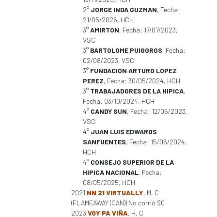
2°
JORGE INDA GUZMAN
, Fecha:
21/05/2026, HCH
3°
AMIRTON
, Fecha: 17/07/2023,
VSC
3°
BARTOLOME PUIGGROS
, Fecha:
02/08/2023, VSC
3°
FUNDACION ARTURO LOPEZ
PEREZ
, Fecha: 30/05/2024, HCH
3°
TRABAJADORES DE LA HIPICA
,
Fecha: 03/10/2024, HCH
4°
CANDY SUN
, Fecha: 12/06/2023,
VSC
4°
JUAN LUIS EDWARDS
SANFUENTES
, Fecha: 15/06/2024,
HCH
4°
CONSEJO SUPERIOR DE LA
HIPICA NACIONAL
, Fecha:
08/05/2025, HCH
2021
NN 21 VIRTUALLY
, M, C
(FLAMEAWAY (CAN)) No corrió $0
2023
VOY PA VIÑA
, H, C