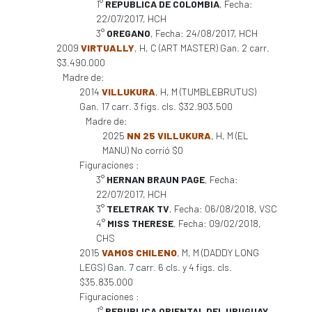
1°
REPUBLICA DE COLOMBIA
, Fecha:
22/07/2017, HCH
3°
OREGANO
, Fecha: 24/08/2017, HCH
2009
VIRTUALLY
, H, C (ART MASTER) Gan. 2 carr.
$3.490.000
Madre de:
2014
VILLUKURA
, H, M (TUMBLEBRUTUS)
Gan. 17 carr. 3 figs. cls. $32.903.500
Madre de:
2025
NN 25 VILLUKURA
, H, M (EL
MANU) No corrió $0
Figuraciones :
3°
HERNAN BRAUN PAGE
, Fecha:
22/07/2017, HCH
3°
TELETRAK TV
, Fecha: 06/08/2018, VSC
4°
MISS THERESE
, Fecha: 09/02/2018,
CHS
2015
VAMOS CHILENO
, M, M (DADDY LONG
LEGS) Gan. 7 carr. 6 cls. y 4 figs. cls.
$35.835.000
Figuraciones :
1°
REPUBLICA ORIENTAL DEL URUGUAY
,