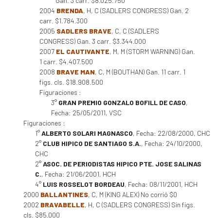
Gan. 3 carr. $8.025.750
2004
BRENDA
, H, C (SADLERS CONGRESS) Gan. 2
carr. $1.784.300
2005
SADLERS BRAVE
, C, C (SADLERS
CONGRESS) Gan. 3 carr. $3.344.000
2007
EL CAUTIVANTE
, M, M (STORM WARNING) Gan.
1 carr. $4.407.500
2008
BRAVE MAN
, C, M (BOUTHAN) Gan. 11 carr. 1
figs. cls. $18.908.500
Figuraciones :
3°
GRAN PREMIO GONZALO BOFILL DE CASO
,
Fecha: 25/05/2011, VSC
Figuraciones :
1°
ALBERTO SOLARI MAGNASCO
, Fecha: 22/08/2000, CHC
2°
CLUB HIPICO DE SANTIAGO S.A.
, Fecha: 24/10/2000,
CHC
2°
ASOC. DE PERIODISTAS HIPICO PTE. JOSE SALINAS
C.
, Fecha: 21/06/2001, HCH
4°
LUIS ROSSELOT BORDEAU
, Fecha: 08/11/2001, HCH
2000
BALLANTINES
, C, M (KING ALEX) No corrió $0
2002
BRAVABELLE
, H, C (SADLERS CONGRESS) Sin figs.
cls. $85.000