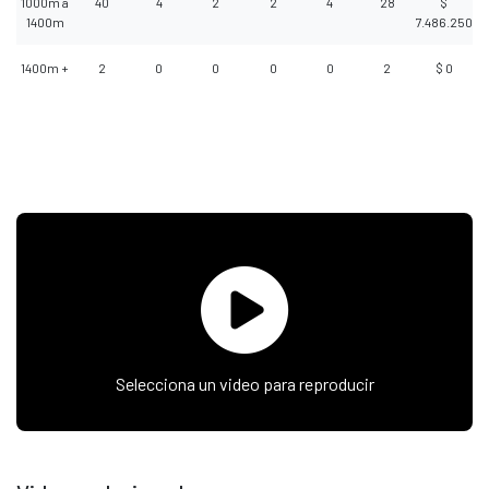
1000m a
40
4
2
2
4
28
$
1400m
7.486.250
1400m +
2
0
0
0
0
2
$ 0
Selecciona un video para reproducir