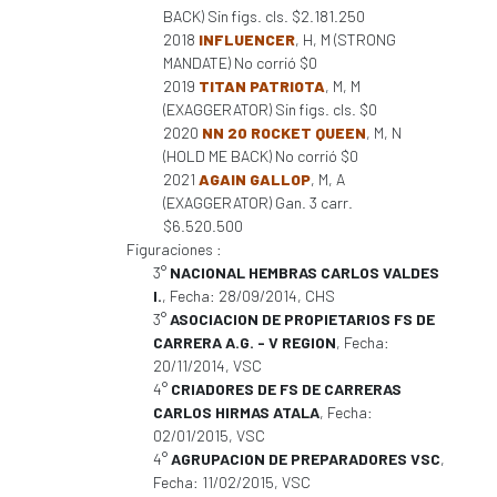
BACK) Sin figs. cls. $2.181.250
2018
INFLUENCER
, H, M (STRONG
MANDATE) No corrió $0
2019
TITAN PATRIOTA
, M, M
(EXAGGERATOR) Sin figs. cls. $0
2020
NN 20 ROCKET QUEEN
, M, N
(HOLD ME BACK) No corrió $0
2021
AGAIN GALLOP
, M, A
(EXAGGERATOR) Gan. 3 carr.
$6.520.500
Figuraciones :
3°
NACIONAL HEMBRAS CARLOS VALDES
I.
, Fecha: 28/09/2014, CHS
3°
ASOCIACION DE PROPIETARIOS FS DE
CARRERA A.G. - V REGION
, Fecha:
20/11/2014, VSC
4°
CRIADORES DE FS DE CARRERAS
CARLOS HIRMAS ATALA
, Fecha:
02/01/2015, VSC
4°
AGRUPACION DE PREPARADORES VSC
,
Fecha: 11/02/2015, VSC