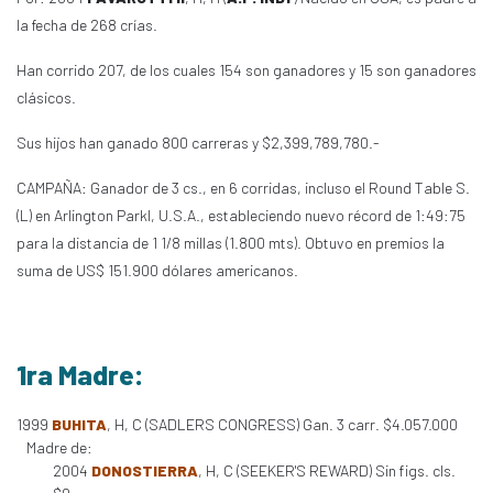
la fecha de 268 crías.
Han corrido 207, de los cuales 154 son ganadores y 15 son ganadores
clásicos.
Sus hijos han ganado 800 carreras y $2,399,789,780.-
CAMPAÑA: Ganador de 3 cs., en 6 corridas, incluso el Round Table S.
(L) en Arlington Parkl, U.S.A., estableciendo nuevo récord de 1:49:75
para la distancia de 1 1/8 millas (1.800 mts). Obtuvo en premios la
suma de US$ 151.900 dólares americanos.
1ra Madre:
1999
BUHITA
, H, C (SADLERS CONGRESS) Gan. 3 carr. $4.057.000
Madre de:
2004
DONOSTIERRA
, H, C (SEEKER'S REWARD) Sin figs. cls.