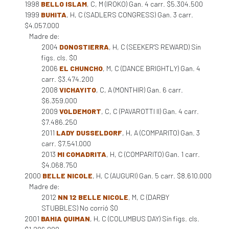
1998
BELLO ISLAM
, C, M (IROKO) Gan. 4 carr. $5.304.500
1999
BUHITA
, H, C (SADLERS CONGRESS) Gan. 3 carr.
$4.057.000
Madre de:
2004
DONOSTIERRA
, H, C (SEEKER'S REWARD) Sin
figs. cls. $0
2006
EL CHUNCHO
, M, C (DANCE BRIGHTLY) Gan. 4
carr. $3.474.200
2008
VICHAYITO
, C, A (MONTHIR) Gan. 6 carr.
$6.359.000
2009
VOLDEMORT
, C, C (PAVAROTTI II) Gan. 4 carr.
$7.486.250
2011
LADY DUSSELDORF
, H, A (COMPARITO) Gan. 3
carr. $7.541.000
2013
MI COMADRITA
, H, C (COMPARITO) Gan. 1 carr.
$4.068.750
2000
BELLE NICOLE
, H, C (AUGURI) Gan. 5 carr. $8.610.000
Madre de:
2012
NN 12 BELLE NICOLE
, M, C (DARBY
STUBBLES) No corrió $0
2001
BAHIA QUIMAN
, H, C (COLUMBUS DAY) Sin figs. cls.