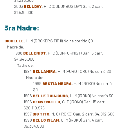
$1.296.000
2003
BELLDAY
, H, C (COLUMBUS DAY) Gan. 2 carr.
$1.530.000
3ra Madre:
BIOBELLE
, H, M (BROKER'S TIP II) No ha corrido $0
Madre de:
1988
BELLEMIST
, H, C (CONFORMIST) Gan. 5 carr.
$4.645.000
Madre de:
1994
BELLANIRA
, H, M (PURO TORO) No corrió $0
Madre de:
1999
BESTIA NEGRA
, H, M (IROKO) No corrió
$0
1995
BELLE TOUJOURS
, H, M (IROKO) No corrió $0
1996
BENVENUTTO
, C, T (IROKO) Gan. 15 carr.
$20.119.975
1997
BIG TITO
, M, C (IROKO) Gan. 2 carr. $4.812.500
1998
BELLO ISLAM
, C, M (IROKO) Gan. 4 carr.
$5.304.500