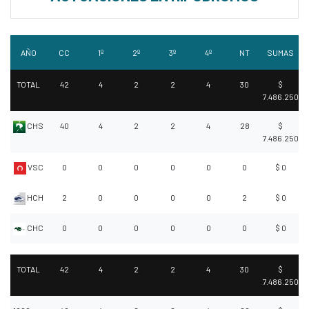
AÑO
CC
1º
2º
3º
4º
NT
SUMAS
TOTAL
42
4
2
2
4
30
$
7.486.250
CHS
40
4
2
2
4
28
$
7.486.250
VSC
0
0
0
0
0
0
$ 0
HCH
2
0
0
0
0
2
$ 0
CHC
0
0
0
0
0
0
$ 0
TOTAL
42
4
2
2
4
30
$
7.486.250