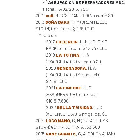
4°
AGRUPACION DE PREPARADORES VSC
,
Fecha: 15/02/2016, VSC
2012
null
, M, C (SUDAN (IRE)) No corrió $0
2013
DOÑA BAKU
, H, M (BREATHLESS
STORM) Gan. 1 carr. $7.790.000
Madre de:
2017
FREE REIN
, H, M (HOLD ME
BACK) Gan. 13 carr. $42.742.000
2019
LA TOTINA
, H, A
(EXAGGERATOR) No corrió $0
2020
GENERADORA
, H, A
(EXAGGERATOR) Sin figs. cls.
$2.180.000
2021
LA FINESSE
, H, C
(EXAGGERATOR) Gan. 4 carr.
$16.817.800
2022
BELLA TRINIDAD
, H, C
(ALFONSO (USA)) Sin figs. cls. $0
2014
LOCO NANO
, C, M (BREATHLESS
STORM) Gan. 14 carr. $45.763.500
2015
CARE GUANTE
, C, A (COLONIALISM)