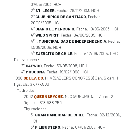
07/06/2003, HCH
2°
ST. LEGER
, Fecha: 29/11/2003, HCH
2°
CLUB HIPICO DE SANTIAGO
, Fecha:
20/10/2005, HCH
4°
DIARIO EL MERCURIO
, Fecha: 10/05/2003, HCH
4°
WILD SPIRIT
, Fecha: 04/08/2005, HCH
4°
I. MUNICIPALIDAD DE INDEPENDENCIA
, Fecha:
13/08/2005, HCH
4°
EJERCITO DE CHILE
, Fecha: 12/09/2006, CHC
Figuraciones :
2°
DAEWOO
, Fecha: 30/05/1998, HCH
4°
MOSCONA
, Fecha: 19/02/1998, HCH
1996
BELLA ES
, H, A (SADLERS CONGRESS) Gan. 5 carr. 1
figs. cls. $7.777.500
Madre de:
2002
QUEENSRYCHE
, M, C (AUGURI) Gan. 7 carr. 2
figs. cls. $18.588.750
Figuraciones :
3°
GRAN HANDICAP DE CHILE
, Fecha: 02/12/2006,
HCH
3°
FILIBUSTERO
, Fecha: 04/01/2007, HCH