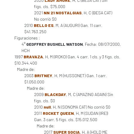
2020
LADY AMORE
, H, C (BESA CAT) Sin
figs. cls. $75.000
2021
NN 21 NOSTALGIAS
, H, C (BESA CAT)
No corrió $0
2010
BELLO ES
, M, A (AUGURI) Gan. 11 carr.
$41.763.250
Figuraciones :
4°
GEOFFREY BUSHELL WATSON
, Fecha: 08/07/2000,
HCH
1997
BRAVAZA
, H, M (IROKO) Gan. 4 carr. 1 cls. y 3 figs. cls.
$10.344.400
Madre de:
2003
BRITNEY
, H, M (HUSSONET) Gan. 1 carr.
$1.050.000
Madre de:
2009
BLACKDAY
, M, C (AMAZING AGAIN) Sin
figs. cls. $0
2010
null
, H, N (SONOMA CAT) No corrió $0
2011
ROCKET QUEEN
, H, M (SUDAN (IRE))
Gan. 3 carr. 5 figs. cls. $15.012.500
Madre de:
2017
SUPER SOCIA
, H, A (HOLD ME