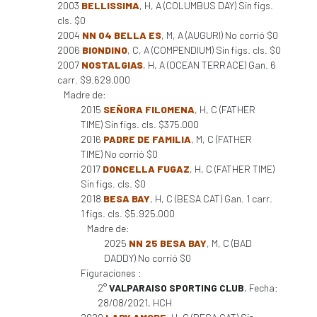
2003
BELLISSIMA
, H, A (COLUMBUS DAY) Sin figs.
cls. $0
2004
NN 04 BELLA ES
, M, A (AUGURI) No corrió $0
2006
BIONDINO
, C, A (COMPENDIUM) Sin figs. cls. $0
2007
NOSTALGIAS
, H, A (OCEAN TERRACE) Gan. 6
carr. $9.629.000
Madre de:
2015
SEÑORA FILOMENA
, H, C (FATHER
TIME) Sin figs. cls. $375.000
2016
PADRE DE FAMILIA
, M, C (FATHER
TIME) No corrió $0
2017
DONCELLA FUGAZ
, H, C (FATHER TIME)
Sin figs. cls. $0
2018
BESA BAY
, H, C (BESA CAT) Gan. 1 carr.
1 figs. cls. $5.925.000
Madre de:
2025
NN 25 BESA BAY
, M, C (BAD
DADDY) No corrió $0
Figuraciones :
2°
VALPARAISO SPORTING CLUB
, Fecha:
28/08/2021, HCH