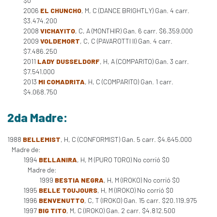
$0
2006
EL CHUNCHO
, M, C (DANCE BRIGHTLY) Gan. 4 carr.
$3.474.200
2008
VICHAYITO
, C, A (MONTHIR) Gan. 6 carr. $6.359.000
2009
VOLDEMORT
, C, C (PAVAROTTI II) Gan. 4 carr.
$7.486.250
2011
LADY DUSSELDORF
, H, A (COMPARITO) Gan. 3 carr.
$7.541.000
2013
MI COMADRITA
, H, C (COMPARITO) Gan. 1 carr.
$4.068.750
2da Madre:
1988
BELLEMIST
, H, C (CONFORMIST) Gan. 5 carr. $4.645.000
Madre de:
1994
BELLANIRA
, H, M (PURO TORO) No corrió $0
Madre de:
1999
BESTIA NEGRA
, H, M (IROKO) No corrió $0
1995
BELLE TOUJOURS
, H, M (IROKO) No corrió $0
1996
BENVENUTTO
, C, T (IROKO) Gan. 15 carr. $20.119.975
1997
BIG TITO
, M, C (IROKO) Gan. 2 carr. $4.812.500