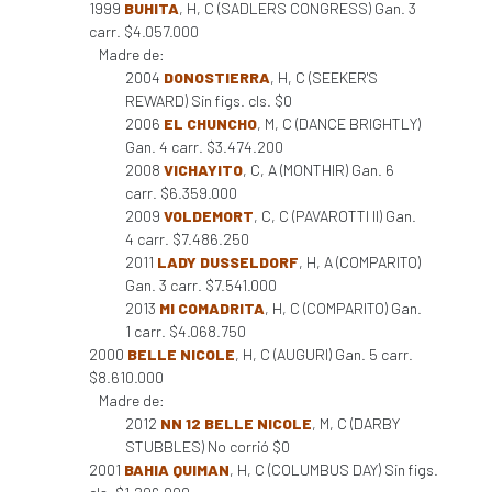
1999
BUHITA
, H, C (SADLERS CONGRESS) Gan. 3
carr. $4.057.000
Madre de:
2004
DONOSTIERRA
, H, C (SEEKER'S
REWARD) Sin figs. cls. $0
2006
EL CHUNCHO
, M, C (DANCE BRIGHTLY)
Gan. 4 carr. $3.474.200
2008
VICHAYITO
, C, A (MONTHIR) Gan. 6
carr. $6.359.000
2009
VOLDEMORT
, C, C (PAVAROTTI II) Gan.
4 carr. $7.486.250
2011
LADY DUSSELDORF
, H, A (COMPARITO)
Gan. 3 carr. $7.541.000
2013
MI COMADRITA
, H, C (COMPARITO) Gan.
1 carr. $4.068.750
2000
BELLE NICOLE
, H, C (AUGURI) Gan. 5 carr.
$8.610.000
Madre de:
2012
NN 12 BELLE NICOLE
, M, C (DARBY
STUBBLES) No corrió $0
2001
BAHIA QUIMAN
, H, C (COLUMBUS DAY) Sin figs.