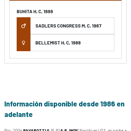
BUHITA H, C, 1999
SADLERS CONGRESS M, C, 1987
BELLEMIST H, C, 1988
Información disponible desde 1986 en
adelante
Por: 2004
PAVAROTTI II
, M, M (
A.P. INDY
) Nacido en USA, es padre a