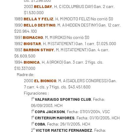
cls. $1.296.000
2003
BELLDAY
, H, C (COLUMBUS DAY) Gan. 2 carr.
$1.530.000
1989
BELLA Y FELIZ
, H, M (MOCITO FELIZ) No corrió $0
1990
BELLO DESTINO
, M, A (HIDDEN DESTINY) Gan. 12 carr.
$20.964.100
1991
BIOMACHO
, M, M (IROKO) No corrió $0
1992
BIOSTAR
, H, M (STATEMENT) Gan. 1 carr. $1.025.000
1993
BARBON STHOY
, M, M (STATEMENT) Gan. 4 carr.
$6.609.500
1994
BIONICA
, H, A (IROKO) Gan. 3 carr. 2 figs. cls.
$10.337.000
Madre de:
2000
EL BIONICO
, M, A (SADLERS CONGRESS) Gan.
7 carr. 4 cls. y 7 figs. cls. $43.451.600
Figuraciones :
1°
VALPARAISO SPORTING CLUB
, Fecha:
06/09/2003, HCH
1°
COPA JACKSON
, Fecha: 07/01/2004, VSC
1°
CRITERIUM MAYORES
, Fecha: 01/10/2005, HCH
1°
COBA
, Fecha: 26/11/2005, HCH
2°
VICTOR MATETIC FERNANDEZ
, Fecha: