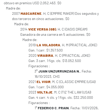
obtuvo en premios USD 2,052,463. $0
Madre de:
2007
MASCARENE
, H, C (EMPIRE MAKER) Dos segundos y
dos terceros en cinco actuaciones. $0
Madre de:
2014
VICE VERSA (GB)
, H, C (OASIS DREAM)
Ganadora de una carrera en 5 actuaciones. $0
Madre de:
2019
LA VOLADORA
, H, M (PRACTICAL JOKE)
Gan. 1 carr. $1.357.500
2020
VIRABIRA
, H, C (PRACTICAL JOKE)
Gan. 3 carr. 1 figs. cls. $13.052.500
Figuraciones :
3°
JUAN UNZURRUNZAGA N.
, Fecha:
16/10/2023, CHS
2021
EL VISIR
, M, C (CLASSIC EMPIRE (USA))
Gan. 1 carr. $4.055.000
2023
VOLTAJE
, M, C (TIZ THE LAW (USA))
Gan. 4 carr. 4 cls. y 1 figs. cls. $32.250.000
Figuraciones :
1°
FEDERICO C. PRAIN
, Fecha: 11/01/2026,