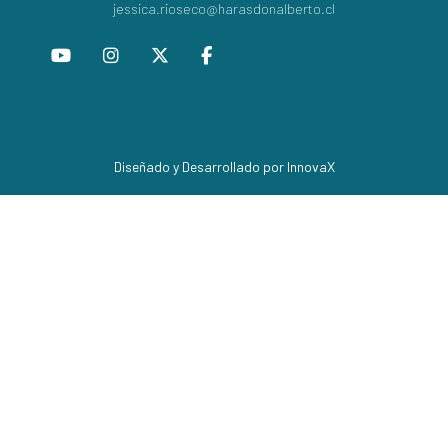
jessica.rioseco@harasdonalberto.cl
Diseñado y Desarrollado por InnovaX