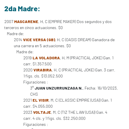
2da Madre:
2007
MASCARENE
, H, C (EMPIRE MAKER) Dos segundos y dos
terceros en cinco actuaciones. $0
Madre de:
2014
VICE VERSA (GB)
, H, C (OASIS DREAM) Ganadora de
una carrera en 5 actuaciones. $0
Madre de:
2019
LA VOLADORA
, H, M (PRACTICAL JOKE) Gan. 1
carr. $1.357.500
2020
VIRABIRA
, H, C (PRACTICAL JOKE) Gan. 3 carr.
1 figs. cls. $13.052.500
Figuraciones :
3°
JUAN UNZURRUNZAGA N.
, Fecha: 16/10/2023,
CHS
2021
EL VISIR
, M, C (CLASSIC EMPIRE (USA)) Gan. 1
carr. $4.055.000
2023
VOLTAJE
, M, C (TIZ THE LAW (USA)) Gan. 4
carr. 4 cls. y 1 figs. cls. $32.250.000
Figuraciones :