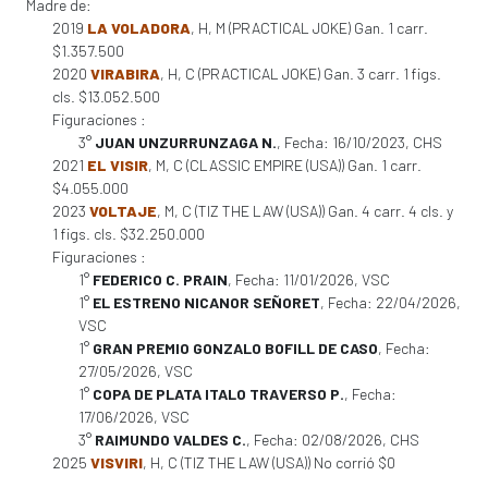
Madre de:
2019
LA VOLADORA
, H, M (PRACTICAL JOKE) Gan. 1 carr.
$1.357.500
2020
VIRABIRA
, H, C (PRACTICAL JOKE) Gan. 3 carr. 1 figs.
cls. $13.052.500
Figuraciones :
3°
JUAN UNZURRUNZAGA N.
, Fecha: 16/10/2023, CHS
2021
EL VISIR
, M, C (CLASSIC EMPIRE (USA)) Gan. 1 carr.
$4.055.000
2023
VOLTAJE
, M, C (TIZ THE LAW (USA)) Gan. 4 carr. 4 cls. y
1 figs. cls. $32.250.000
Figuraciones :
1°
FEDERICO C. PRAIN
, Fecha: 11/01/2026, VSC
1°
EL ESTRENO NICANOR SEÑORET
, Fecha: 22/04/2026,
VSC
1°
GRAN PREMIO GONZALO BOFILL DE CASO
, Fecha:
27/05/2026, VSC
1°
COPA DE PLATA ITALO TRAVERSO P.
, Fecha:
17/06/2026, VSC
3°
RAIMUNDO VALDES C.
, Fecha: 02/08/2026, CHS
2025
VISVIRI
, H, C (TIZ THE LAW (USA)) No corrió $0