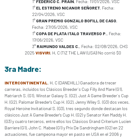
1°
FEDERICO C. PRAIN
, Fecha: 11/01/2026, VSC
1°
EL ESTRENO NICANOR SEÑORET
, Fecha:
22/04/2026, VSC
1°
GRAN PREMIO GONZALO BOFILL DE CASO
,
Fecha: 27/05/2026, VSC
1°
COPA DE PLATA ITALO TRAVERSO P.
, Fecha:
17/06/2026, VSC
3°
RAIMUNDO VALDES C.
, Fecha: 02/08/2026, CHS
2025
VISVIRI
, H, C (TIZ THE LAW (USA)) No corrió $0
3ra Madre:
INTERCONTINENTAL
, H, C (DANEHILL) Ganadora de trecer
carreras, incluidos los Clásicos Breeder´s Cup Filly And Mare (G1),
Matriarch S. (G1), Winstar Galaxy S. (G2), Just A Game Breeder´s Cup
H. (G2), Palomar Breeder's Cup H. (G2), Jenny Wiley S. (G3) dos veces,
Royal Heroine Invitational S. (G3), tres segundo donde destacan los
clásicos Just A Game Breeder's Cup H. (G2) y Senator Ken Maddy H.
(G3) y cuatro terceros, entre ellos los Clásicos Grand Criterium Lucien
Barriere (G1), John C. Mabee (G1) y Prix De Sandringham (G2) en 22
actuaciones, fue campeona mayor en pasto en USA en el 2006 y