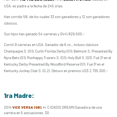
USA, es padre a la fecha de 245 crías.
Han corrido 58, de los cuales 33 son ganadores y 12 son ganadores
clásicos.
Sus hijos han ganado 54 carreras y $441,829,500.-
Corrió 9 carreras en USA. Ganador de 6 cs., incluso clásicos
Champagne S. (G1); Curlin Florida Derby (G1); Belmont S. Presented By
Nyra Bets (G1); Runhappy Travers S. (G1); Holy Bull S. (G3). Fué 2º en el
Kentucky Derby Presented By Woodford Reserve (G1). Fué 3º en el
Kentucky Jockey Club S. (G.2). Obtuvo en premios US$ 2.735.300.-
1ra Madre:
2014
VICE VERSA (GB)
, H, C (OASIS DREAM) Ganadora de una
carrera en 5 actuaciones. $0