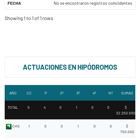
FECHA
No se encontraron registros coincidentes
Showing 1 to 1 of 1 rows
ACTUACIONES EN HIPÓDROMOS
AÑO
CC
1º
2º
3º
4º
NT
SUMAS
TOTAL
5
4
0
1
0
0
$
32.250.000
CHS
1
0
0
1
0
0
$
750.000