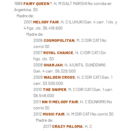
1989
FAIRY QUEEN *
, H, M (SALT MARSH) No corrida en
Argentina. $0
Madre de:
2001
MELODY FAIR
, H, C (LUHUK) Gan. 4 carr. 1 cls. y
4 figs. cls. $6.419.600
Madre de:
2006
COSMOPOLITAN
, M, C (SIR CAT) No
corrió $0
2007
ROYAL CHANCE
, H, C (SIR CAT) Sin
figs. cls. $0
2008
SHARJAH
, H, A (UNTIL SUNDOWN)
Gan. 4 carr. $6.329.500
2009
WALDEN CROSS
, H, C (SIR CAT) Gan. 1
carr. $3.500.000
2010
THE SNIPER
, M, C (SIR CAT) Gan. 1 carr.
$6.548.000
2011
NN 11 MELODY FAIR
, H, C (DUNKIRK) No
corrió $0
2012
MUSIC FAIR
, H, M (SIR CAT) No corrió $0
Madre de:
2017
CRAZY PALOMA
, H, C