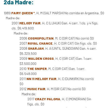
2da Madre:
1989
FAIRY QUEEN *
, H, M (SALT MARSH) No corrida en Argentina. $0
Madre de:
2001
MELODY FAIR
, H, C (LUHUK) Gan. 4 carr. 1 cls. y 4 figs.
cls. $6.419.600
Madre de:
2006
COSMOPOLITAN
, M, C (SIR CAT) No corrió $0
2007
ROYAL CHANCE
, H, C (SIR CAT) Sin figs. cls. $0
2008
SHARJAH
, H, A (UNTIL SUNDOWN) Gan. 4 carr.
$6.329.500
2009
WALDEN CROSS
, H, C (SIR CAT) Gan. 1 carr.
$3.500.000
2010
THE SNIPER
, M, C (SIR CAT) Gan. 1 carr.
$6.548.000
2011
NN 11 MELODY FAIR
, H, C (DUNKIRK) No corrió
$0
2012
MUSIC FAIR
, H, M (SIR CAT) No corrió $0
Madre de:
2017
CRAZY PALOMA
, H, C (MONDRIAN) Sin
figs. cls. $0