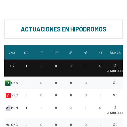
ACTUACIONES EN HIPÓDROMOS
AÑO
CC
1º
2º
3º
4º
NT
SUMAS
TOTAL
1
1
0
0
0
0
$
3.500.000
CHS
0
0
0
0
0
0
$ 0
VSC
0
0
0
0
0
0
$ 0
HCH
1
1
0
0
0
0
$
3.500.000
CHC
0
0
0
0
0
0
$ 0