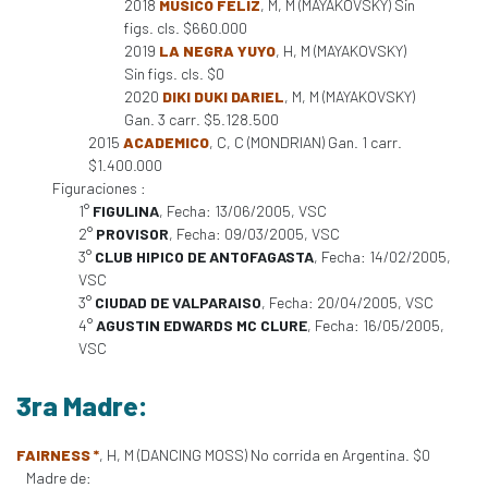
2018
MUSICO FELIZ
, M, M (MAYAKOVSKY) Sin
figs. cls. $660.000
2019
LA NEGRA YUYO
, H, M (MAYAKOVSKY)
Sin figs. cls. $0
2020
DIKI DUKI DARIEL
, M, M (MAYAKOVSKY)
Gan. 3 carr. $5.128.500
2015
ACADEMICO
, C, C (MONDRIAN) Gan. 1 carr.
$1.400.000
Figuraciones :
1°
FIGULINA
, Fecha: 13/06/2005, VSC
2°
PROVISOR
, Fecha: 09/03/2005, VSC
3°
CLUB HIPICO DE ANTOFAGASTA
, Fecha: 14/02/2005,
VSC
3°
CIUDAD DE VALPARAISO
, Fecha: 20/04/2005, VSC
4°
AGUSTIN EDWARDS MC CLURE
, Fecha: 16/05/2005,
VSC
3ra Madre:
FAIRNESS *
, H, M (DANCING MOSS) No corrida en Argentina. $0
Madre de: