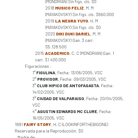
(MONDRIAN) Sin figs. cls. $0
2018
MUSICO FELIZ
, M, M
(MAYAKOVSKY) Sin figs. cls. $660.000
2019
LA NEGRA YUYO
, H, M
(MAYAKOVSKY) Sin figs. cls. $0
2020
DIKI DUKI DARIEL
, M, M
(MAYAKOVSKY) Gan. 3 carr.
$5.128.500
2015
ACADEMICO
, C, C (MONDRIAN) Gan. 1
carr. $1.400.000
Figuraciones :
1°
FIGULINA
, Fecha: 13/06/2005, VSC
2°
PROVISOR
, Fecha: 09/03/2005, VSC
3°
CLUB HIPICO DE ANTOFAGASTA
, Fecha:
14/02/2005, VSC
3°
CIUDAD DE VALPARAISO
, Fecha: 20/04/2005,
VSC
4°
AGUSTIN EDWARDS MC CLURE
, Fecha:
16/05/2005, VSC
1991
FAIRY STORY
, H, C (LOOKINFORTHEBIGONE)
Reservada para la Reproducción. $0
Madre de: