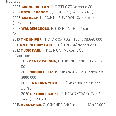
Madre de:
2006
COSMOPOLITAN
, M, C (SIR CAT) No corrió $0
2007
ROYAL CHANCE
, H, C (SIR CAT) Sin figs. cls. $0
2008
SHARJAH
, H, A (UNTIL SUNDOWN) Gan. 4 carr.
$6.329.500
2009
WALDEN CROSS
, H, C (SIR CAT) Gan. 1 carr.
$3.500.000
2010
THE SNIPER
, M, C (SIR CAT) Gan. 1 carr. $6.548.000
2011
NN 11 MELODY FAIR
, H, C (DUNKIRK) No corrió $0
2012
MUSIC FAIR
, H, M (SIR CAT) No corrió $0
Madre de:
2017
CRAZY PALOMA
, H, C (MONDRIAN) Sin figs. cls.
$0
2018
MUSICO FELIZ
, M, M (MAYAKOVSKY) Sin figs. cls.
$660.000
2019
LA NEGRA YUYO
, H, M (MAYAKOVSKY) Sin figs.
cls. $0
2020
DIKI DUKI DARIEL
, M, M (MAYAKOVSKY) Gan. 3
carr. $5.128.500
2015
ACADEMICO
, C, C (MONDRIAN) Gan. 1 carr. $1.400.000