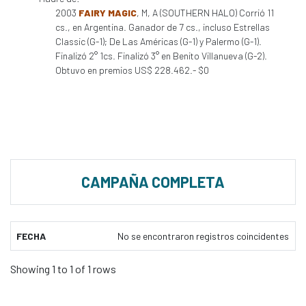
2003
FAIRY MAGIC
, M, A (SOUTHERN HALO) Corrió 11
cs., en Argentina. Ganador de 7 cs., incluso Estrellas
Classic (G-1); De Las Américas (G-1) y Palermo (G-1).
Finalizó 2° 1cs. Finalizó 3° en Benito Villanueva (G-2).
Obtuvo en premios US$ 228.462.- $0
CAMPAÑA COMPLETA
FECHA
No se encontraron registros coincidentes
Showing 1 to 1 of 1 rows