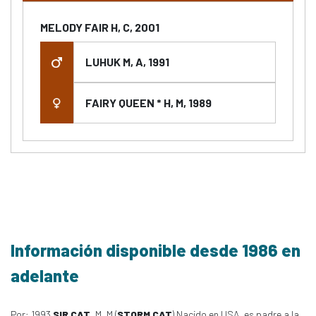
MELODY FAIR H, C, 2001
LUHUK M, A, 1991
FAIRY QUEEN * H, M, 1989
Información disponible desde 1986 en
adelante
Por: 1993
SIR CAT
, M, M (
STORM CAT
) Nacido en USA, es padre a la