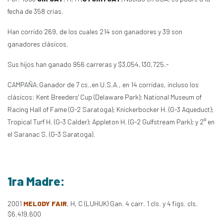
fecha de 358 crías.
Han corrido 269, de los cuales 214 son ganadores y 39 son
ganadores clásicos.
Sus hijos han ganado 956 carreras y $3,054,130,725.-
CAMPAÑA:Ganador de 7 cs.,en U.S.A., en 14 corridas, incluso los
clásicos: Kent Breeders' Cup (Delaware Park); National Museum of
Racing Hall of Fame (G-2 Saratoga); Knickerbocker H. (G-3 Aqueduct);
Tropical Turf H. (G-3 Calder); Appleton H. (G-2 Gulfstream Park); y 2° en
el Saranac S. (G-3 Saratoga).
1ra Madre:
2001
MELODY FAIR
, H, C (LUHUK) Gan. 4 carr. 1 cls. y 4 figs. cls.
$6.419.600