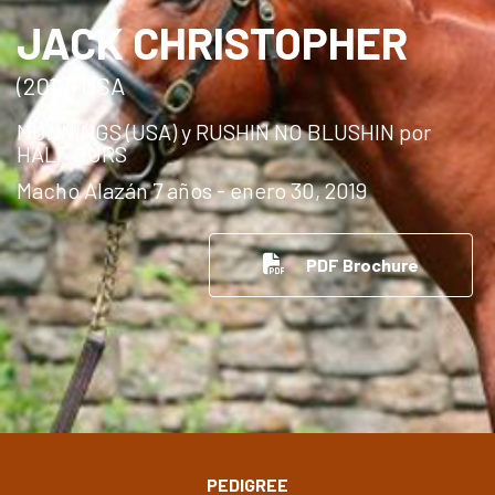
JACK CHRISTOPHER
(2019) USA
MUNNINGS (USA) y RUSHIN NO BLUSHIN por
HALF OURS
Macho Alazán 7 años - enero 30, 2019
PDF Brochure
PEDIGREE