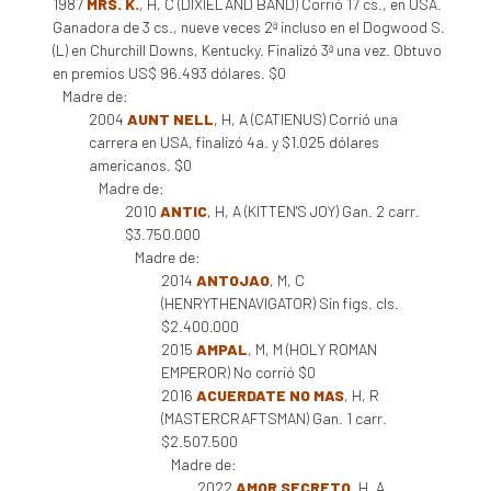
1987
MRS. K.
, H, C (DIXIELAND BAND) Corrió 17 cs., en USA.
Ganadora de 3 cs., nueve veces 2ª incluso en el Dogwood S.
(L) en Churchill Downs, Kentucky. Finalizó 3ª una vez. Obtuvo
en premios US$ 96.493 dólares. $0
Madre de:
2004
AUNT NELL
, H, A (CATIENUS) Corrió una
carrera en USA, finalizó 4a. y $1.025 dólares
americanos. $0
Madre de:
2010
ANTIC
, H, A (KITTEN'S JOY) Gan. 2 carr.
$3.750.000
Madre de:
2014
ANTOJAO
, M, C
(HENRYTHENAVIGATOR) Sin figs. cls.
$2.400.000
2015
AMPAL
, M, M (HOLY ROMAN
EMPEROR) No corrió $0
2016
ACUERDATE NO MAS
, H, R
(MASTERCRAFTSMAN) Gan. 1 carr.
$2.507.500
Madre de:
2022
AMOR SECRETO
, H, A