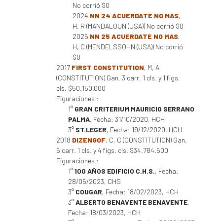
No corrió $0
2024
NN 24 ACUERDATE NO MAS
,
H, R (MANDALOUN (USA)) No corrió $0
2025
NN 25 ACUERDATE NO MAS
,
H, C (MENDELSSOHN (USA)) No corrió
$0
2017
FIRST CONSTITUTION
, M, A
(CONSTITUTION) Gan. 3 carr. 1 cls. y 1 figs.
cls. $50.150.000
Figuraciones :
1°
GRAN CRITERIUM MAURICIO SERRANO
PALMA
, Fecha: 31/10/2020, HCH
3°
ST.LEGER
, Fecha: 19/12/2020, HCH
2018
DIZENGOF
, C, C (CONSTITUTION) Gan.
6 carr. 1 cls. y 4 figs. cls. $34.784.500
Figuraciones :
1°
100 AÑOS EDIFICIO C.H.S.
, Fecha:
28/05/2023, CHS
3°
COUGAR
, Fecha: 18/02/2023, HCH
3°
ALBERTO BENAVENTE BENAVENTE
,
Fecha: 18/03/2023, HCH