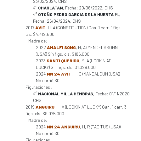
23/02/2024, CHS
4°
CHARLATAN
, Fecha: 20/06/2022, CHS
4°
OTOÑO PEDRO GARCIA DE LA HUERTA M.
,
Fecha: 26/04/2024, CHS
2017
AVIT
, H, A (CONSTITUTION) Gan. 1 carr. 1 figs.
cls. $4.412.500
Madre de:
2022
AMALFI SONG
, H, A (MENDELSSOHN
(USA)) Sin figs. cls. $185.000
2023
SANTI QUERIDO
, M, A (LOOKIN AT
LUCKY) Sin figs. cls. $1.029.000
2024
NN 24 AVIT
, H, C (MANDALOUN (USA))
No corrió $0
Figuraciones :
4°
NACIONAL MILLA HEMBRAS
, Fecha: 01/11/2020,
CHS
2019
ANGUIRU
, H, A (LOOKIN AT LUCKY) Gan. 1 carr. 3
figs. cls. $9.075.000
Madre de:
2024
NN 24 ANGUIRU
, H, R (TACITUS (USA))
No corrió $0
Figuraciones :