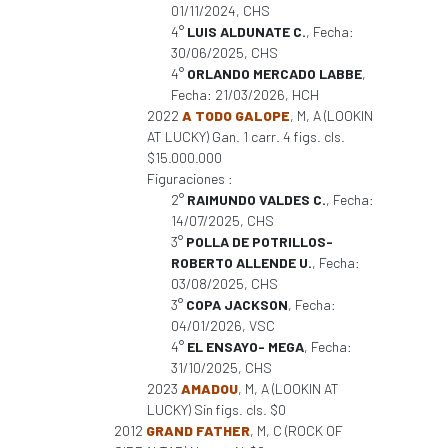
01/11/2024, CHS
4°
LUIS ALDUNATE C.
, Fecha:
30/06/2025, CHS
4°
ORLANDO MERCADO LABBE
,
Fecha: 21/03/2026, HCH
2022
A TODO GALOPE
, M, A (LOOKIN
AT LUCKY) Gan. 1 carr. 4 figs. cls.
$15.000.000
Figuraciones :
2°
RAIMUNDO VALDES C.
, Fecha:
14/07/2025, CHS
3°
POLLA DE POTRILLOS-
ROBERTO ALLENDE U.
, Fecha:
03/08/2025, CHS
3°
COPA JACKSON
, Fecha:
04/01/2026, VSC
4°
EL ENSAYO- MEGA
, Fecha:
31/10/2025, CHS
2023
AMADOU
, M, A (LOOKIN AT
LUCKY) Sin figs. cls. $0
2012
GRAND FATHER
, M, C (ROCK OF