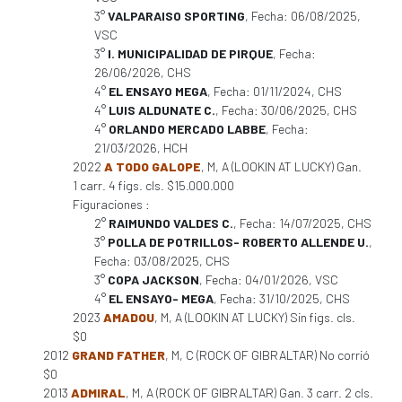
3°
VALPARAISO SPORTING
, Fecha: 06/08/2025,
VSC
3°
I. MUNICIPALIDAD DE PIRQUE
, Fecha:
26/06/2026, CHS
4°
EL ENSAYO MEGA
, Fecha: 01/11/2024, CHS
4°
LUIS ALDUNATE C.
, Fecha: 30/06/2025, CHS
4°
ORLANDO MERCADO LABBE
, Fecha:
21/03/2026, HCH
2022
A TODO GALOPE
, M, A (LOOKIN AT LUCKY) Gan.
1 carr. 4 figs. cls. $15.000.000
Figuraciones :
2°
RAIMUNDO VALDES C.
, Fecha: 14/07/2025, CHS
3°
POLLA DE POTRILLOS- ROBERTO ALLENDE U.
,
Fecha: 03/08/2025, CHS
3°
COPA JACKSON
, Fecha: 04/01/2026, VSC
4°
EL ENSAYO- MEGA
, Fecha: 31/10/2025, CHS
2023
AMADOU
, M, A (LOOKIN AT LUCKY) Sin figs. cls.
$0
2012
GRAND FATHER
, M, C (ROCK OF GIBRALTAR) No corrió
$0
2013
ADMIRAL
, M, A (ROCK OF GIBRALTAR) Gan. 3 carr. 2 cls.