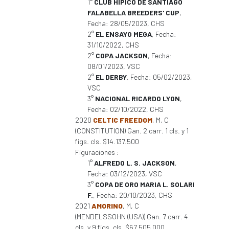
1°
CLUB HIPICO DE SANTIAGO
FALABELLA BREEDERS' CUP
,
Fecha: 28/05/2023, CHS
2°
EL ENSAYO MEGA
, Fecha:
31/10/2022, CHS
2°
COPA JACKSON
, Fecha:
08/01/2023, VSC
2°
EL DERBY
, Fecha: 05/02/2023,
VSC
3°
NACIONAL RICARDO LYON
,
Fecha: 02/10/2022, CHS
2020
CELTIC FREEDOM
, M, C
(CONSTITUTION) Gan. 2 carr. 1 cls. y 1
figs. cls. $14.137.500
Figuraciones :
1°
ALFREDO L. S. JACKSON
,
Fecha: 03/12/2023, VSC
3°
COPA DE ORO MARIA L. SOLARI
F.
, Fecha: 20/10/2023, CHS
2021
AMORINO
, M, C
(MENDELSSOHN (USA)) Gan. 7 carr. 4
cls. y 9 figs. cls. $67.505.000