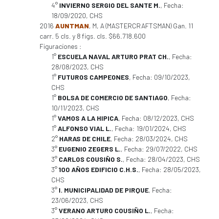
4°
INVIERNO SERGIO DEL SANTE M.
, Fecha:
18/09/2020, CHS
2016
AUNTMAN
, M, A (MASTERCRAFTSMAN) Gan. 11
carr. 5 cls. y 8 figs. cls. $66.718.600
Figuraciones :
1°
ESCUELA NAVAL ARTURO PRAT CH.
, Fecha:
28/08/2023, CHS
1°
FUTUROS CAMPEONES
, Fecha: 09/10/2023,
CHS
1°
BOLSA DE COMERCIO DE SANTIAGO
, Fecha:
10/11/2023, CHS
1°
VAMOS A LA HIPICA
, Fecha: 08/12/2023, CHS
1°
ALFONSO VIAL L.
, Fecha: 19/01/2024, CHS
2°
HARAS DE CHILE
, Fecha: 28/03/2024, CHS
3°
EUGENIO ZEGERS L.
, Fecha: 29/07/2022, CHS
3°
CARLOS COUSIÑO S.
, Fecha: 28/04/2023, CHS
3°
100 AÑOS EDIFICIO C.H.S.
, Fecha: 28/05/2023,
CHS
3°
I. MUNICIPALIDAD DE PIRQUE
, Fecha:
23/06/2023, CHS
3°
VERANO ARTURO COUSIÑO L.
, Fecha: