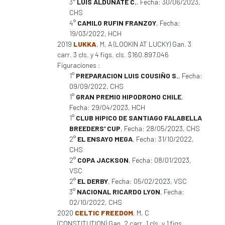
3°
LUIS ALDUNATE C.
, Fecha: 30/06/2023,
CHS
4°
CAMILO RUFIN FRANZOY
, Fecha:
19/03/2022, HCH
2019
LUKKA
, M, A (LOOKIN AT LUCKY) Gan. 3
carr. 3 cls. y 4 figs. cls. $160.897.046
Figuraciones :
1°
PREPARACION LUIS COUSIÑO S.
, Fecha:
09/09/2022, CHS
1°
GRAN PREMIO HIPODROMO CHILE
,
Fecha: 29/04/2023, HCH
1°
CLUB HIPICO DE SANTIAGO FALABELLA
BREEDERS' CUP
, Fecha: 28/05/2023, CHS
2°
EL ENSAYO MEGA
, Fecha: 31/10/2022,
CHS
2°
COPA JACKSON
, Fecha: 08/01/2023,
VSC
2°
EL DERBY
, Fecha: 05/02/2023, VSC
3°
NACIONAL RICARDO LYON
, Fecha:
02/10/2022, CHS
2020
CELTIC FREEDOM
, M, C
(CONSTITUTION) Gan. 2 carr. 1 cls. y 1 figs.