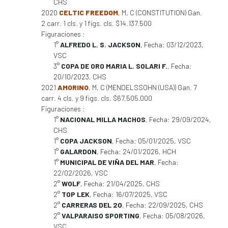
CHS
2020
CELTIC FREEDOM
, M, C (CONSTITUTION) Gan.
2 carr. 1 cls. y 1 figs. cls. $14.137.500
Figuraciones :
1°
ALFREDO L. S. JACKSON
, Fecha: 03/12/2023,
VSC
3°
COPA DE ORO MARIA L. SOLARI F.
, Fecha:
20/10/2023, CHS
2021
AMORINO
, M, C (MENDELSSOHN (USA)) Gan. 7
carr. 4 cls. y 9 figs. cls. $67.505.000
Figuraciones :
1°
NACIONAL MILLA MACHOS
, Fecha: 29/09/2024,
CHS
1°
COPA JACKSON
, Fecha: 05/01/2025, VSC
1°
GALARDON
, Fecha: 24/01/2026, HCH
1°
MUNICIPAL DE VIÑA DEL MAR
, Fecha:
22/02/2026, VSC
2°
WOLF
, Fecha: 21/04/2025, CHS
2°
TOP LEK
, Fecha: 16/07/2025, VSC
2°
CARRERAS DEL 20
, Fecha: 22/09/2025, CHS
2°
VALPARAISO SPORTING
, Fecha: 05/08/2026,
VSC