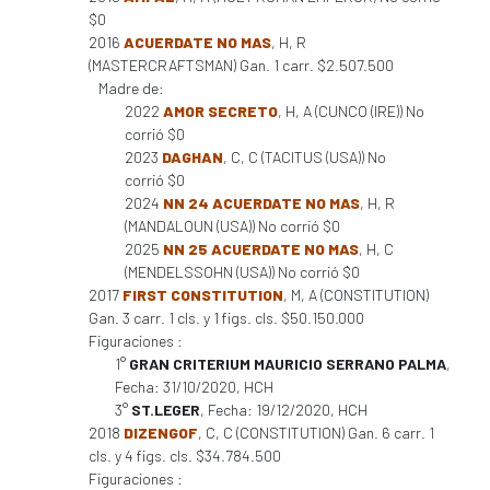
$0
2016
ACUERDATE NO MAS
, H, R
(MASTERCRAFTSMAN) Gan. 1 carr. $2.507.500
Madre de:
2022
AMOR SECRETO
, H, A (CUNCO (IRE)) No
corrió $0
2023
DAGHAN
, C, C (TACITUS (USA)) No
corrió $0
2024
NN 24 ACUERDATE NO MAS
, H, R
(MANDALOUN (USA)) No corrió $0
2025
NN 25 ACUERDATE NO MAS
, H, C
(MENDELSSOHN (USA)) No corrió $0
2017
FIRST CONSTITUTION
, M, A (CONSTITUTION)
Gan. 3 carr. 1 cls. y 1 figs. cls. $50.150.000
Figuraciones :
1°
GRAN CRITERIUM MAURICIO SERRANO PALMA
,
Fecha: 31/10/2020, HCH
3°
ST.LEGER
, Fecha: 19/12/2020, HCH
2018
DIZENGOF
, C, C (CONSTITUTION) Gan. 6 carr. 1
cls. y 4 figs. cls. $34.784.500
Figuraciones :