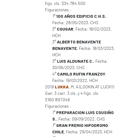
figs. cls. $34.784.500
Figuraciones :
1°
100 AÑOS EDIFICIO C.H.S.
,
Fecha: 28/05/2023, CHS
3°
COUGAR
, Fecha: 18/02/2023,
HCH
3°
ALBERTO BENAVENTE
BENAVENTE
, Fecha: 18/03/2023,
HCH
3°
LUIS ALDUNATE C.
, Fecha:
30/06/2023, CHS
4°
CAMILO RUFIN FRANZOY
,
Fecha: 19/03/2022, HCH
2019
LUKKA
, M, A (LOOKIN AT LUCKY)
Gan. 3 carr. 3 cls. y 4 figs. cls.
$160.897.046
Figuraciones :
1°
PREPARACION LUIS COUSIÑO
S.
, Fecha: 09/09/2022, CHS
1°
GRAN PREMIO HIPODROMO
CHILE
, Fecha: 29/04/2023, HCH