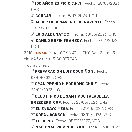
1°
100 AÑOS EDIFICIO C.H.S.
, Fecha: 28/05/2023,
CHS
3°
COUGAR
, Fecha: 18/02/2023, HCH
3°
ALBERTO BENAVENTE BENAVENTE
, Fecha:
18/03/2023, HCH
3°
LUIS ALDUNATE C.
, Fecha: 30/06/2023, CHS
4°
CAMILO RUFIN FRANZOY
, Fecha: 19/03/2022,
HCH
2019
LUKKA
, M, A (LOOKIN AT LUCKY) Gan. 3 carr. 3
cls. y 4 figs. cls. $160.897.046
Figuraciones :
1°
PREPARACION LUIS COUSIÑO S.
, Fecha:
09/09/2022, CHS
1°
GRAN PREMIO HIPODROMO CHILE
, Fecha:
29/04/2023, HCH
1°
CLUB HIPICO DE SANTIAGO FALABELLA
BREEDERS' CUP
, Fecha: 28/05/2023, CHS
2°
EL ENSAYO MEGA
, Fecha: 31/10/2022, CHS
2°
COPA JACKSON
, Fecha: 08/01/2023, VSC
2°
EL DERBY
, Fecha: 05/02/2023, VSC
3°
NACIONAL RICARDO LYON
, Fecha: 02/10/2022,