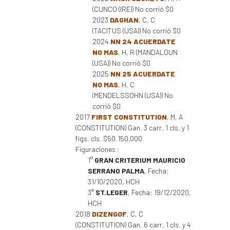
(CUNCO (IRE)) No corrió $0
2023
DAGHAN
, C, C
(TACITUS (USA)) No corrió $0
2024
NN 24 ACUERDATE
NO MAS
, H, R (MANDALOUN
(USA)) No corrió $0
2025
NN 25 ACUERDATE
NO MAS
, H, C
(MENDELSSOHN (USA)) No
corrió $0
2017
FIRST CONSTITUTION
, M, A
(CONSTITUTION) Gan. 3 carr. 1 cls. y 1
figs. cls. $50.150.000
Figuraciones :
1°
GRAN CRITERIUM MAURICIO
SERRANO PALMA
, Fecha:
31/10/2020, HCH
3°
ST.LEGER
, Fecha: 19/12/2020,
HCH
2018
DIZENGOF
, C, C
(CONSTITUTION) Gan. 6 carr. 1 cls. y 4