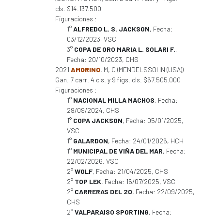
cls. $14.137.500
Figuraciones :
1°
ALFREDO L. S. JACKSON
, Fecha:
03/12/2023, VSC
3°
COPA DE ORO MARIA L. SOLARI F.
,
Fecha: 20/10/2023, CHS
2021
AMORINO
, M, C (MENDELSSOHN (USA))
Gan. 7 carr. 4 cls. y 9 figs. cls. $67.505.000
Figuraciones :
1°
NACIONAL MILLA MACHOS
, Fecha:
29/09/2024, CHS
1°
COPA JACKSON
, Fecha: 05/01/2025,
VSC
1°
GALARDON
, Fecha: 24/01/2026, HCH
1°
MUNICIPAL DE VIÑA DEL MAR
, Fecha:
22/02/2026, VSC
2°
WOLF
, Fecha: 21/04/2025, CHS
2°
TOP LEK
, Fecha: 16/07/2025, VSC
2°
CARRERAS DEL 20
, Fecha: 22/09/2025,
CHS
2°
VALPARAISO SPORTING
, Fecha: