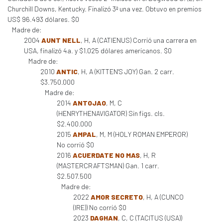
Churchill Downs, Kentucky. Finalizó 3ª una vez. Obtuvo en premios
US$ 96.493 dólares. $0
Madre de:
2004
AUNT NELL
, H, A (CATIENUS) Corrió una carrera en
USA, finalizó 4a. y $1.025 dólares americanos. $0
Madre de:
2010
ANTIC
, H, A (KITTEN'S JOY) Gan. 2 carr.
$3.750.000
Madre de:
2014
ANTOJAO
, M, C
(HENRYTHENAVIGATOR) Sin figs. cls.
$2.400.000
2015
AMPAL
, M, M (HOLY ROMAN EMPEROR)
No corrió $0
2016
ACUERDATE NO MAS
, H, R
(MASTERCRAFTSMAN) Gan. 1 carr.
$2.507.500
Madre de:
2022
AMOR SECRETO
, H, A (CUNCO
(IRE)) No corrió $0
2023
DAGHAN
, C, C (TACITUS (USA))