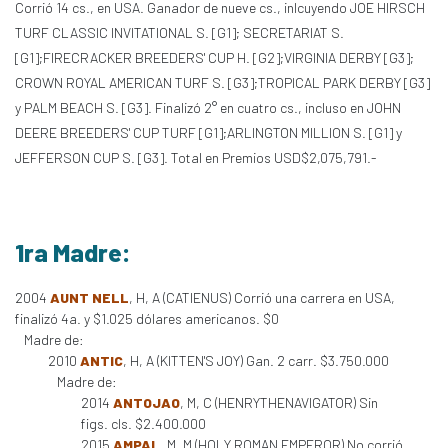
Corrió 14 cs., en USA. Ganador de nueve cs., inlcuyendo JOE HIRSCH
TURF CLASSIC INVITATIONAL S. [G1]; SECRETARIAT S.
[G1];FIRECRACKER BREEDERS' CUP H. [G2];VIRGINIA DERBY [G3];
CROWN ROYAL AMERICAN TURF S. [G3];TROPICAL PARK DERBY [G3]
y PALM BEACH S. [G3]. Finalizó 2° en cuatro cs., incluso en JOHN
DEERE BREEDERS' CUP TURF [G1];ARLINGTON MILLION S. [G1] y
JEFFERSON CUP S. [G3]. Total en Premios USD$2,075,791.-
1ra Madre:
2004
AUNT NELL
, H, A (CATIENUS) Corrió una carrera en USA,
finalizó 4a. y $1.025 dólares americanos. $0
Madre de:
2010
ANTIC
, H, A (KITTEN'S JOY) Gan. 2 carr. $3.750.000
Madre de:
2014
ANTOJAO
, M, C (HENRYTHENAVIGATOR) Sin
figs. cls. $2.400.000
2015
AMPAL
, M, M (HOLY ROMAN EMPEROR) No corrió