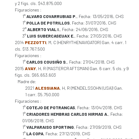
y 2 figs. cls. $43.875.000
Figuraciones :
1°
ALVARO COVARRUBIAS P.
, Fecha: 13/05/2016, CHS
1°
POLLA DE POTRILLOS
, Fecha: 31/07/2016, CHS
2°
ALBERTO VIAL I.
, Fecha: 24/06/2016, CHS
3°
LUIS SUBERCASEUAX E.
, Fecha: 27/03/2016, CHS
2014
PEZZOTTI
, M, C (HENRYTHENAVIGATOR) Gan. 4 carr. 1
cls. $13.767.500
Figuraciones :
1°
CARLOS COUSIÑO S.
, Fecha: 27/04/2018, CHS
2015
AVAY
, H, R (MASTERCRAFTSMAN) Gan. 6 carr. 5 cls. y 9
figs. cls. $65.653.603
Madre de:
2021
ALESSIANA
, H, R (MENDELSSOHN (USA)) Gan.
1 carr. $5.750.000
Figuraciones :
1°
COTEJO DE POTRANCAS
, Fecha: 13/04/2018, CHS
1°
CRIADORES HEMBRAS CARLOS HIRMAS A.
, Fecha:
01/06/2018, CHS
1°
VALPARAISO SPORTING
, Fecha: 27/09/2019, CHS
1°
LA COPA
, Fecha: 27/12/2019, CHS