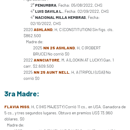
2°
PENUMBRA
, Fecha: 05/08/2022, CHS
4°
LUIS DAVILA L.
, Fecha: 02/09/2022, CHS
4°
NACIONAL MILLA HEMBRAS
, Fecha:
02/10/2022, CHS
2020
ASHLAND
, H, C (CONSTITUTION) Sin figs. cls.
$862.500
Madre de:
2025
NN 25 ASHLAND
, H, C (ROBERT
BRUCE) No corrió $0
2022
ANNCIATORE
, M, A (LOOKIN AT LUCKY) Gan. 1
carr. $2.609.500
2025
NN 25 AUNT NELL
, H, A (TRIPOLI (USA)) No
corrió $0
3ra Madre:
FLAVIA MISS
, H, C (HIS MAJESTY) Corrió 11 cs., en USA. Ganadora de
5 cs., y tres segundos lugares. Obtuvo en premios US$ 73.960
dólares. $0
Madre de: