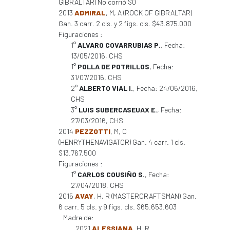
GIBRALTAR) No corrió $0
2013
ADMIRAL
, M, A (ROCK OF GIBRALTAR)
Gan. 3 carr. 2 cls. y 2 figs. cls. $43.875.000
Figuraciones :
1°
ALVARO COVARRUBIAS P.
, Fecha:
13/05/2016, CHS
1°
POLLA DE POTRILLOS
, Fecha:
31/07/2016, CHS
2°
ALBERTO VIAL I.
, Fecha: 24/06/2016,
CHS
3°
LUIS SUBERCASEUAX E.
, Fecha:
27/03/2016, CHS
2014
PEZZOTTI
, M, C
(HENRYTHENAVIGATOR) Gan. 4 carr. 1 cls.
$13.767.500
Figuraciones :
1°
CARLOS COUSIÑO S.
, Fecha:
27/04/2018, CHS
2015
AVAY
, H, R (MASTERCRAFTSMAN) Gan.
6 carr. 5 cls. y 9 figs. cls. $65.653.603
Madre de:
2021
ALESSIANA
, H, R