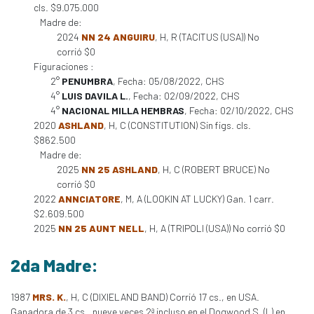
cls. $9.075.000
Madre de:
2024
NN 24 ANGUIRU
, H, R (TACITUS (USA)) No
corrió $0
Figuraciones :
2°
PENUMBRA
, Fecha: 05/08/2022, CHS
4°
LUIS DAVILA L.
, Fecha: 02/09/2022, CHS
4°
NACIONAL MILLA HEMBRAS
, Fecha: 02/10/2022, CHS
2020
ASHLAND
, H, C (CONSTITUTION) Sin figs. cls.
$862.500
Madre de:
2025
NN 25 ASHLAND
, H, C (ROBERT BRUCE) No
corrió $0
2022
ANNCIATORE
, M, A (LOOKIN AT LUCKY) Gan. 1 carr.
$2.609.500
2025
NN 25 AUNT NELL
, H, A (TRIPOLI (USA)) No corrió $0
2da Madre:
1987
MRS. K.
, H, C (DIXIELAND BAND) Corrió 17 cs., en USA.
Ganadora de 3 cs., nueve veces 2ª incluso en el Dogwood S. (L) en