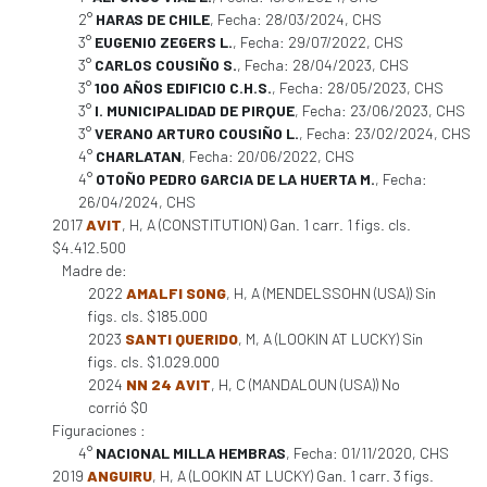
2°
HARAS DE CHILE
, Fecha: 28/03/2024, CHS
3°
EUGENIO ZEGERS L.
, Fecha: 29/07/2022, CHS
3°
CARLOS COUSIÑO S.
, Fecha: 28/04/2023, CHS
3°
100 AÑOS EDIFICIO C.H.S.
, Fecha: 28/05/2023, CHS
3°
I. MUNICIPALIDAD DE PIRQUE
, Fecha: 23/06/2023, CHS
3°
VERANO ARTURO COUSIÑO L.
, Fecha: 23/02/2024, CHS
4°
CHARLATAN
, Fecha: 20/06/2022, CHS
4°
OTOÑO PEDRO GARCIA DE LA HUERTA M.
, Fecha:
26/04/2024, CHS
2017
AVIT
, H, A (CONSTITUTION) Gan. 1 carr. 1 figs. cls.
$4.412.500
Madre de:
2022
AMALFI SONG
, H, A (MENDELSSOHN (USA)) Sin
figs. cls. $185.000
2023
SANTI QUERIDO
, M, A (LOOKIN AT LUCKY) Sin
figs. cls. $1.029.000
2024
NN 24 AVIT
, H, C (MANDALOUN (USA)) No
corrió $0
Figuraciones :
4°
NACIONAL MILLA HEMBRAS
, Fecha: 01/11/2020, CHS
2019
ANGUIRU
, H, A (LOOKIN AT LUCKY) Gan. 1 carr. 3 figs.