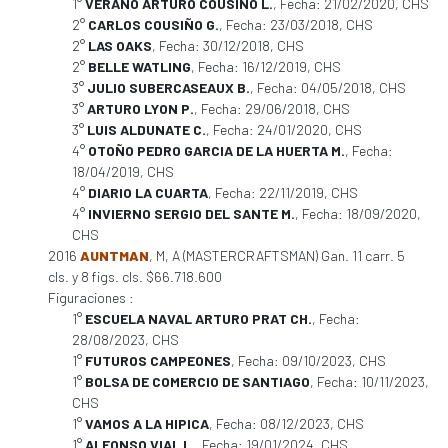
1°
VERANO ARTURO COUSIÑO L.
, Fecha: 21/02/2020, CHS
2°
CARLOS COUSIÑO G.
, Fecha: 23/03/2018, CHS
2°
LAS OAKS
, Fecha: 30/12/2018, CHS
2°
BELLE WATLING
, Fecha: 16/12/2019, CHS
3°
JULIO SUBERCASEAUX B.
, Fecha: 04/05/2018, CHS
3°
ARTURO LYON P.
, Fecha: 29/06/2018, CHS
3°
LUIS ALDUNATE C.
, Fecha: 24/01/2020, CHS
4°
OTOÑO PEDRO GARCIA DE LA HUERTA M.
, Fecha:
18/04/2019, CHS
4°
DIARIO LA CUARTA
, Fecha: 22/11/2019, CHS
4°
INVIERNO SERGIO DEL SANTE M.
, Fecha: 18/09/2020,
CHS
2016
AUNTMAN
, M, A (MASTERCRAFTSMAN) Gan. 11 carr. 5
cls. y 8 figs. cls. $66.718.600
Figuraciones :
1°
ESCUELA NAVAL ARTURO PRAT CH.
, Fecha:
28/08/2023, CHS
1°
FUTUROS CAMPEONES
, Fecha: 09/10/2023, CHS
1°
BOLSA DE COMERCIO DE SANTIAGO
, Fecha: 10/11/2023,
CHS
1°
VAMOS A LA HIPICA
, Fecha: 08/12/2023, CHS
1°
ALFONSO VIAL L.
, Fecha: 19/01/2024, CHS