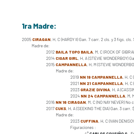
1ra Madre:
2005
CIRAGAN
, H, C (HARDY II) Gan. 7 carr. 2 cls. y 3 figs. cl
Madre de:
2012
BAILA TOPO BAILA
, M, C (ROCK OF GIBRAL
2014
CIGAR GIRL
, H, A (STEVIE WONDERBOY) Gan
2015
CAMPANNELLA
, H, M (STEVIE WONDERBOY
Madre de:
2019
NN 19 CAMPANNELLA
, H, 
2021
NN 21 CAMPANNELLA
, H, C
2023
GRAZIE DIVINA
, H, A (CASSIN
2024
NN 24 CAMPANNELLA
, M, 
2016
NN 16 CIRAGAN
, M, C (NO NAY NEVER) No c
2017
CUKS
, H, A (SEEKING THE DIA) Gan. 3 carr.
Madre de:
2023
CUFFINA
, H, C (IVAN DENISOV
Figuraciones :
4°
CARLOS COUSIÑO G.
, 