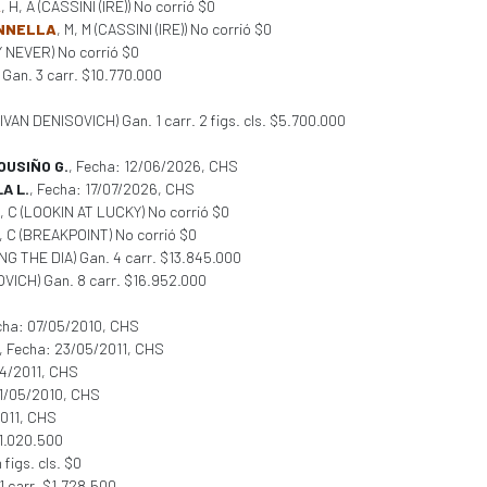
A
, H, A (CASSINI (IRE)) No corrió $0
NNELLA
, M, M (CASSINI (IRE)) No corrió $0
Y NEVER) No corrió $0
 Gan. 3 carr. $10.770.000
 (IVAN DENISOVICH) Gan. 1 carr. 2 figs. cls. $5.700.000
OUSIÑO G.
, Fecha: 12/06/2026, CHS
A L.
, Fecha: 17/07/2026, CHS
M, C (LOOKIN AT LUCKY) No corrió $0
M, C (BREAKPOINT) No corrió $0
ING THE DIA) Gan. 4 carr. $13.845.000
SOVICH) Gan. 8 carr. $16.952.000
cha: 07/05/2010, CHS
, Fecha: 23/05/2011, CHS
04/2011, CHS
21/05/2010, CHS
2011, CHS
 $1.020.500
figs. cls. $0
 1 carr. $1.728.500