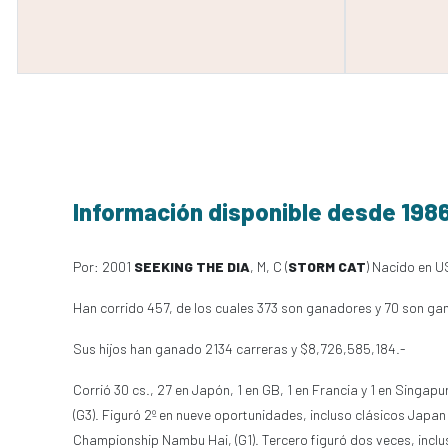
Información disponible desde 198
Por: 2001
SEEKING THE DIA
, M, C (
STORM CAT
) Nacido en U
Han corrido 457, de los cuales 373 son ganadores y 70 son ga
Sus hijos han ganado 2134 carreras y $8,726,585,184.-
Corrió 30 cs., 27 en Japón, 1 en GB, 1 en Francia y 1 en Singap
(G3). Figuró 2º en nueve oportunidades, incluso clásicos Japan C
Championship Nambu Hai, (G1). Tercero figuró dos veces, inclu