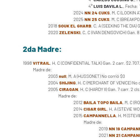
4°
LUIS DAVILA L.
, Fecha:
2024
NN 24 CUKS
, M, C (LOOKIN 
2025
NN 25 CUKS
, M, C (BREAKPO
2018
SOUK EL GHARB
, C, A (SEEKING THE DIA) 
2020
ZELENSKI
, C, C (IVAN DENISOVICH) Gan. 8
2da Madre:
1998
VITRAIL
, H, C (CONFIDENTIAL TALK) Gan. 2 carr. $2.707
Madre de:
2003
null
, M, A (HUSSONET) No corrió $0
2004
SHIJING
, H, C (MERCHANT OF VENICE) No c
2005
CIRAGAN
, H, C (HARDY II) Gan. 7 carr. 2 cls
Madre de:
2012
BAILA TOPO BAILA
, M, C (R
2014
CIGAR GIRL
, H, A (STEVIE W
2015
CAMPANNELLA
, H, M (STE
Madre de:
2019
NN 19 CAMPA
2021
NN 21 CAMPA