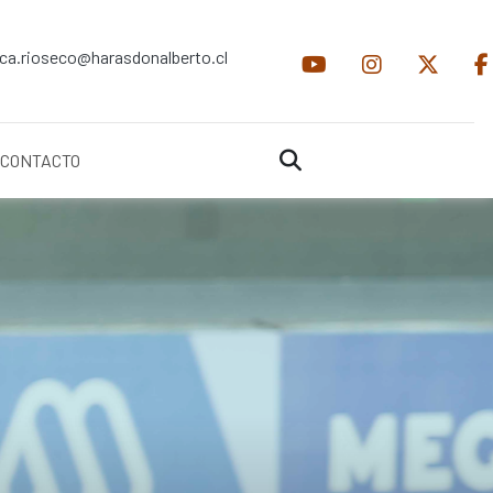
ica.rioseco@harasdonalberto.cl
CONTACTO