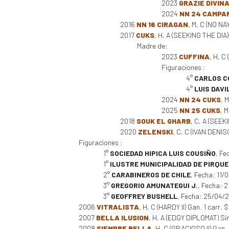
2023
GRAZIE DIVIN
2024
NN 24 CAMPA
2016
NN 16 CIRAGAN
, M, C (NO NA
2017
CUKS
, H, A (SEEKING THE DIA)
Madre de:
2023
CUFFINA
, H, C
Figuraciones :
4°
CARLOS C
4°
LUIS DAVIL
2024
NN 24 CUKS
, 
2025
NN 25 CUKS
, 
2018
SOUK EL GHARB
, C, A (SEEK
2020
ZELENSKI
, C, C (IVAN DENI
Figuraciones :
1°
SOCIEDAD HIPICA LUIS COUSIÑO
, Fe
1°
ILUSTRE MUNICIPALIDAD DE PIRQUE
2°
CARABINEROS DE CHILE
, Fecha: 11/
3°
GREGORIO AMUNATEGUI J.
, Fecha: 
3°
GEOFFREY BUSHELL
, Fecha: 25/04/
2006
VITRALISTA
, H, C (HARDY II) Gan. 1 carr.
2007
BELLA ILUSION
, H, A (EDGY DIPLOMAT) Sin 
2008
SIEMPRE BELLA
, H, C (GRACIOSO II) Gan.