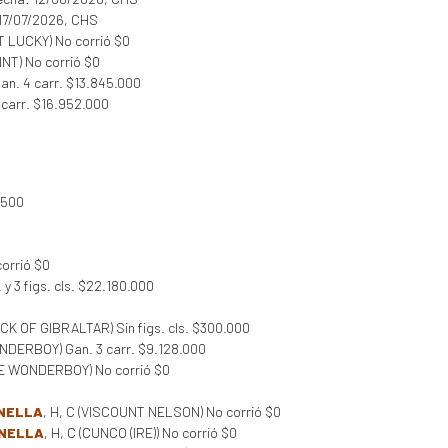
 17/07/2026, CHS
AT LUCKY) No corrió $0
INT) No corrió $0
Gan. 4 carr. $13.845.000
 carr. $16.952.000
.500
orrió $0
. y 3 figs. cls. $22.180.000
OCK OF GIBRALTAR) Sin figs. cls. $300.000
ONDERBOY) Gan. 3 carr. $9.128.000
VIE WONDERBOY) No corrió $0
NNELLA
, H, C (VISCOUNT NELSON) No corrió $0
NNELLA
, H, C (CUNCO (IRE)) No corrió $0