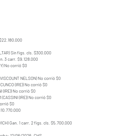
s. $22.180.000
TAR) Sin figs. cls. $300.000
. 3 carr. $9.128.000
) No corrió $0
C (VISCOUNT NELSON) No corrió $0
 (CUNCO (IRE)) No corrió $0
I (IRE)) No corrió $0
M (CASSINI (IRE)) No corrió $0
orrió $0
 $10.770.000
ICH) Gan. 1 carr. 2 figs. cls. $5.700.000
Fecha: 12/06/2026, CHS