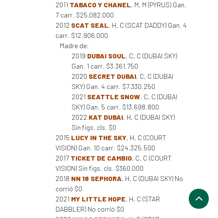
2011
TABACO Y CHANEL
, M, M (PYRUS) Gan.
7 carr. $25.082.000
2012
SCAT SEAL
, H, C (SCAT DADDY) Gan. 4
carr. $12.906.000
Madre de:
2019
DUBAI SOUL
, C, C (DUBAI SKY)
Gan. 1 carr. $3.361.750
2020
SECRET DUBAI
, C, C (DUBAI
SKY) Gan. 4 carr. $7.330.250
2021
SEATTLE SNOW
, C, C (DUBAI
SKY) Gan. 5 carr. $13.698.800
2022
KAT DUBAI
, H, C (DUBAI SKY)
Sin figs. cls. $0
2015
LUCY IN THE SKY
, H, C (COURT
VISION) Gan. 10 carr. $24.325.500
2017
TICKET DE CAMBIO
, C, C (COURT
VISION) Sin figs. cls. $360.000
2018
NN 18 SEPHORA
, H, C (DUBAI SKY) No
corrió $0
2021
MY LITTLE HOPE
, H, C (STAR
DABBLER) No corrió $0