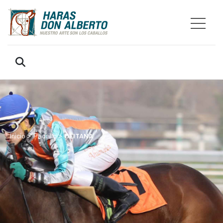
>
>
Inicio
Padrillo
DEITANA