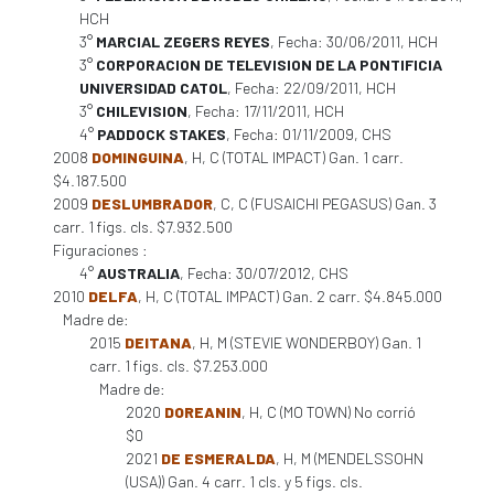
HCH
3°
MARCIAL ZEGERS REYES
, Fecha: 30/06/2011, HCH
3°
CORPORACION DE TELEVISION DE LA PONTIFICIA
UNIVERSIDAD CATOL
, Fecha: 22/09/2011, HCH
3°
CHILEVISION
, Fecha: 17/11/2011, HCH
4°
PADDOCK STAKES
, Fecha: 01/11/2009, CHS
2008
DOMINGUINA
, H, C (TOTAL IMPACT) Gan. 1 carr.
$4.187.500
2009
DESLUMBRADOR
, C, C (FUSAICHI PEGASUS) Gan. 3
carr. 1 figs. cls. $7.932.500
Figuraciones :
4°
AUSTRALIA
, Fecha: 30/07/2012, CHS
2010
DELFA
, H, C (TOTAL IMPACT) Gan. 2 carr. $4.845.000
Madre de:
2015
DEITANA
, H, M (STEVIE WONDERBOY) Gan. 1
carr. 1 figs. cls. $7.253.000
Madre de:
2020
DOREANIN
, H, C (MO TOWN) No corrió
$0
2021
DE ESMERALDA
, H, M (MENDELSSOHN
(USA)) Gan. 4 carr. 1 cls. y 5 figs. cls.