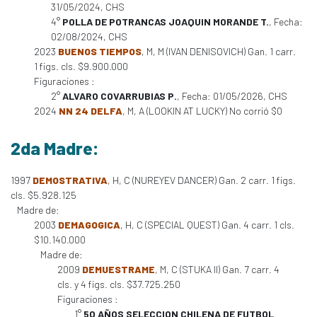
31/05/2024, CHS
4°
POLLA DE POTRANCAS JOAQUIN MORANDE T.
, Fecha:
02/08/2024, CHS
2023
BUENOS TIEMPOS
, M, M (IVAN DENISOVICH) Gan. 1 carr.
1 figs. cls. $9.900.000
Figuraciones :
2°
ALVARO COVARRUBIAS P.
, Fecha: 01/05/2026, CHS
2024
NN 24 DELFA
, M, A (LOOKIN AT LUCKY) No corrió $0
2da Madre:
1997
DEMOSTRATIVA
, H, C (NUREYEV DANCER) Gan. 2 carr. 1 figs.
cls. $5.928.125
Madre de:
2003
DEMAGOGICA
, H, C (SPECIAL QUEST) Gan. 4 carr. 1 cls.
$10.140.000
Madre de:
2009
DEMUESTRAME
, M, C (STUKA II) Gan. 7 carr. 4
cls. y 4 figs. cls. $37.725.250
Figuraciones :
1°
50 AÑOS SELECCION CHILENA DE FUTBOL