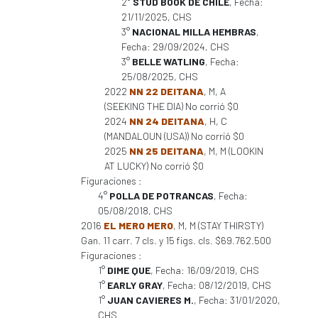
2°
STUD BOOK DE CHILE
, Fecha:
21/11/2025, CHS
3°
NACIONAL MILLA HEMBRAS
,
Fecha: 29/09/2024, CHS
3°
BELLE WATLING
, Fecha:
25/08/2025, CHS
2022
NN 22 DEITANA
, M, A
(SEEKING THE DIA) No corrió $0
2024
NN 24 DEITANA
, H, C
(MANDALOUN (USA)) No corrió $0
2025
NN 25 DEITANA
, M, M (LOOKIN
AT LUCKY) No corrió $0
Figuraciones :
4°
POLLA DE POTRANCAS
, Fecha:
05/08/2018, CHS
2016
EL MERO MERO
, M, M (STAY THIRSTY)
Gan. 11 carr. 7 cls. y 15 figs. cls. $69.762.500
Figuraciones :
1°
DIME QUE
, Fecha: 16/09/2019, CHS
1°
EARLY GRAY
, Fecha: 08/12/2019, CHS
1°
JUAN CAVIERES M.
, Fecha: 31/01/2020,
CHS