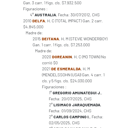
Gan. 3 carr. 1 figs. cls. $7.932.500
Figuraciones :
4°
AUSTRALIA
, Fecha: 30/07/2012, CHS
2010
DELFA
, H, C (TOTAL IMPACT) Gan. 2 carr.
$4.845.000
Madre de:
2015
DEITANA
, H, M (STEVIE WONDERBOY)
Gan. 1 carr. 1 figs. cls. $7.253.000
Madre de:
2020
DOREANIN
, H, C (MO TOWN) No
corrió $0
2021
DE ESMERALDA
, H, M
(MENDELSSOHN (USA)) Gan. 4 carr. 1
cls. y 5 figs. cls. $24.030.000
Figuraciones :
1°
GREGORIO AMUNATEGUI J.
,
Fecha: 20/07/2025, CHS
2°
LISIMACO JARAQUEMADA
,
Fecha: 01/09/2024, CHS
2°
CARLOS CAMPINO I.
, Fecha:
02/05/2025, CHS