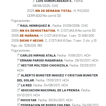
3°
LUIS SUBERCASEAUX E.
, Fecha:
08/06/2025, CHS
2025
NN 25 DEMAGIA TOTAL
, H, M (CASO
CERRADO) No corrió $0
Figuraciones :
1°
RAUL HENRIQUEZ B.
, Fecha: 01/09/2006, CHS
2004
NN 04 DEMOSTRATIVA
, M, C (STUKA II) No corrió $0
2005
DE MAÑANA
, H, C (STUKA II) Gan. 1 carr. $1.690.000
2006
DICHO Y HECHO
, C, C (STUKA II) Gan. 7 carr. 2 cls. y 10
figs. cls. $28.025.180
Figuraciones :
1°
CARLOS HIRMAS ATALA
, Fecha: 11/06/2011, HCH
1°
ERNANI PARODI MADARIAGA
, Fecha: 29/10/2011, HCH
2°
HECTOR MOLTEDO CHICHIZOLA
, Fecha: 03/03/2011,
HCH
2°
ALBERTO BUNSTER INIGUEZ Y CRISTIAN BUNSTER
DEL SOLAR
, Fecha: 17/03/2011, HCH
2°
LA RED
, Fecha: 04/08/2011, HCH
2°
ASOCIACION NACIONAL DE LA PRENSA
, Fecha:
01/12/2011, HCH
3°
MOVISTAR
, Fecha: 30/04/2011, HCH
3°
FEDERACION DE RODEO CHILENO
, Fecha: 04/06/2011,