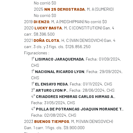
No corrió $0
2025
NN 25 DEMOSTRADA
, M, A (SUMERIO)
No corrió $0
2019
DI ENZO
, M, A (MIDSHIPMAN) No corrió $0
2020
LUCKY BASTA
, M, C (CONSTITUTION) Gan. 4
carr. $8.396.500
2021
DOÑA CLOTA
, H, C (IVAN DENISOVICH) Gan. 4
carr. 3 cls. y 3 figs. cls. $126.856.250
Figuraciones :
1°
LISIMACO JARAQUEMADA
, Fecha: 01/09/2024,
CHS
1°
NACIONAL RICARDO LYON
, Fecha: 29/09/2024,
CHS
1°
EL ENSAYO MEGA
, Fecha: 01/11/2024, CHS
3°
ARTURO LYON P.
, Fecha: 28/06/2024, CHS
4°
CRIADORES HEMBRAS CARLOS HIRMAS A.
,
Fecha: 31/05/2024, CHS
4°
POLLA DE POTRANCAS JOAQUIN MORANDE T.
,
Fecha: 02/08/2024, CHS
2023
BUENOS TIEMPOS
, M, M (IVAN DENISOVICH)
Gan. 1 carr. 1 figs. cls. $9.900.000