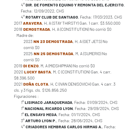
4°
DIR. DE FOMENTO EQUINO Y REMONTA DEL EJERCITO
,
Fecha: 12/09/2022, CHS
4°
ROTARY CLUB DE SANTIAGO
, Fecha: 17/03/2023, CHS
2017
ARAVERA
, H, A (STAY THIRSTY) Gan. 1 carr. $3.550.000
2018
DEMOSTRADA
, H, A (CONSTITUTION) No corrió $0
Madre de:
2023
NN 23 DEMOSTRADA
, H, A (GET JETS) No
corrió $0
2025
NN 25 DEMOSTRADA
, M, A (SUMERIO) No
corrió $0
2019
DI ENZO
, M, A (MIDSHIPMAN) No corrió $0
2020
LUCKY BASTA
, M, C (CONSTITUTION) Gan. 4 carr.
$8.396.500
2021
DOÑA CLOTA
, H, C (IVAN DENISOVICH) Gan. 4 carr. 3
cls. y 3 figs. cls. $126.856.250
Figuraciones :
1°
LISIMACO JARAQUEMADA
, Fecha: 01/09/2024, CHS
1°
NACIONAL RICARDO LYON
, Fecha: 29/09/2024, CHS
1°
EL ENSAYO MEGA
, Fecha: 01/11/2024, CHS
3°
ARTURO LYON P.
, Fecha: 28/06/2024, CHS
4°
CRIADORES HEMBRAS CARLOS HIRMAS A.
, Fecha: