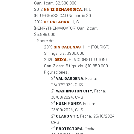
Gan. 1 carr. $2.596.000
2012
NN 12 DEMAGOGICA
, M, C
(BLUEGRASS CAT) No corrió $0
2014
DE PALABRA
, H, C
(HENRYTHENAVIGATOR) Gan. 2 carr.
$5.895.000
Madre de:
2019
SIN CADENAS
, H, M (TOURIST)
Sin figs. cls. $900.000
2020
DEIXA
, H, A (CONSTITUTION)
Gan. 3 carr. 5 figs. cls. $10.950.000
Figuraciones :
2°
VAL GARDENA
, Fecha:
26/07/2024, CHS
2°
WASHINGTON CITY
, Fecha:
30/08/2024, CHS
2°
HUSH MONEY
, Fecha:
23/09/2024, CHS
2°
CLARO VTR
, Fecha: 25/10/2024,
CHS
4°
PROTECTORA
, Fecha: