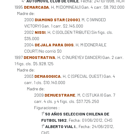
4°
AUTOMOVIL CLUB DE CHILE
, Fecha: 24/10/1998, HCH
1995
DEMARCADA
, H, M (DOMINEAU) Gan. 4 carr. $8.792.000
Madre de:
2000
DIAMOND STAR (2000)
, M, C (WINGED
VICTORY) Gan. 1 carr. $2.145.000
2002
NISSI
, H, C (GOLDEN TRIBUTE) Sin figs. cls.
$35.000
2004
DEJALA PARA DIOS
, H, M (DONERAILE
COURT) No corrió $0
1997
DEMOSTRATIVA
, H, C (NUREYEV DANCER) Gan. 2 carr.
1 figs. cls. $5.928.125
Madre de:
2003
DEMAGOGICA
, H, C (SPECIAL QUEST) Gan. 4
carr. 1 cls. $10.140.000
Madre de:
2009
DEMUESTRAME
, M, C (STUKA II) Gan. 7
carr. 4 cls. y 4 figs. cls. $37.725.250
Figuraciones :
1°
50 AÑOS SELECCION CHILENA DE
FUTBOL 1962
, Fecha: 01/06/2012, CHS
1°
ALBERTO VIAL I.
, Fecha: 24/06/2012,
CHS