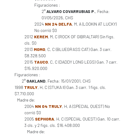
Figuraciones :
2°
ALVARO COVARRUBIAS P.
, Fecha:
01/05/2026, CHS
2024
NN 24 DELFA
, M, A (LOOKIN AT LUCKY)
No corrió $0
2012
KEREM
, M, C (ROCK OF GIBRALTAR) Sin figs.
cls. $0
2013
MOMO
, C, C (BLUEGRASS CAT) Gan. 3 carr.
$8.328.500
2015
TAUCO
, C, C (DADDY LONG LEGS) Gan. 7 carr.
$15.920.000
Figuraciones :
2°
OAKLAND
, Fecha: 15/01/2001, CHS
1998
TRULY
, H, C (STUKA II) Gan. 3 carr. 1 figs. cls.
$7.710.000
Madre de:
2004
NN 04 TRULY
, H, A (SPECIAL QUEST) No
corrió $0
2005
SEPHORA
, H, C (SPECIAL QUEST) Gan. 10 carr.
3 cls. y 2 figs. cls. $16.408.000
Madre de: