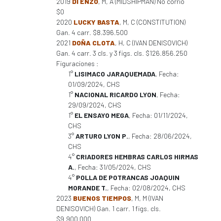
2019
DI ENZO
, M, A (MIDSHIPMAN) No corrió
$0
2020
LUCKY BASTA
, M, C (CONSTITUTION)
Gan. 4 carr. $8.396.500
2021
DOÑA CLOTA
, H, C (IVAN DENISOVICH)
Gan. 4 carr. 3 cls. y 3 figs. cls. $126.856.250
Figuraciones :
1°
LISIMACO JARAQUEMADA
, Fecha:
01/09/2024, CHS
1°
NACIONAL RICARDO LYON
, Fecha:
29/09/2024, CHS
1°
EL ENSAYO MEGA
, Fecha: 01/11/2024,
CHS
3°
ARTURO LYON P.
, Fecha: 28/06/2024,
CHS
4°
CRIADORES HEMBRAS CARLOS HIRMAS
A.
, Fecha: 31/05/2024, CHS
4°
POLLA DE POTRANCAS JOAQUIN
MORANDE T.
, Fecha: 02/08/2024, CHS
2023
BUENOS TIEMPOS
, M, M (IVAN
DENISOVICH) Gan. 1 carr. 1 figs. cls.
$9.900.000