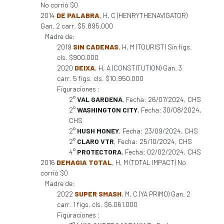
No corrió $0
2014
DE PALABRA
, H, C (HENRYTHENAVIGATOR)
Gan. 2 carr. $5.895.000
Madre de:
2019
SIN CADENAS
, H, M (TOURIST) Sin figs.
cls. $900.000
2020
DEIXA
, H, A (CONSTITUTION) Gan. 3
carr. 5 figs. cls. $10.950.000
Figuraciones :
2°
VAL GARDENA
, Fecha: 26/07/2024, CHS
2°
WASHINGTON CITY
, Fecha: 30/08/2024,
CHS
2°
HUSH MONEY
, Fecha: 23/09/2024, CHS
2°
CLARO VTR
, Fecha: 25/10/2024, CHS
4°
PROTECTORA
, Fecha: 02/02/2024, CHS
2016
DEMAGIA TOTAL
, H, M (TOTAL IMPACT) No
corrió $0
Madre de:
2022
SUPER SMASH
, M, C (YA PRIMO) Gan. 2
carr. 1 figs. cls. $6.061.000
Figuraciones :