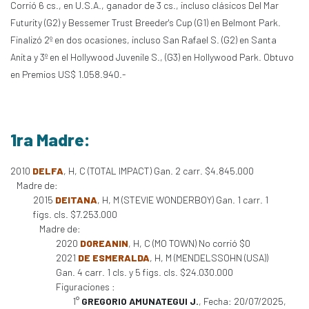
Corrió 6 cs., en U.S.A., ganador de 3 cs., incluso clásicos Del Mar
Futurity (G2) y Bessemer Trust Breeder's Cup (G1) en Belmont Park.
Finalizó 2º en dos ocasiones, incluso San Rafael S. (G2) en Santa
Anita y 3º en el Hollywood Juvenile S., (G3) en Hollywood Park. Obtuvo
en Premios US$ 1.058.940.-
1ra Madre:
2010
DELFA
, H, C (TOTAL IMPACT) Gan. 2 carr. $4.845.000
Madre de:
2015
DEITANA
, H, M (STEVIE WONDERBOY) Gan. 1 carr. 1
figs. cls. $7.253.000
Madre de:
2020
DOREANIN
, H, C (MO TOWN) No corrió $0
2021
DE ESMERALDA
, H, M (MENDELSSOHN (USA))
Gan. 4 carr. 1 cls. y 5 figs. cls. $24.030.000
Figuraciones :
1°
GREGORIO AMUNATEGUI J.
, Fecha: 20/07/2025,