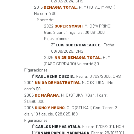
02/02/2024, CHS
2016
DEMAGIA TOTAL
, H, M (TOTAL IMPACT)
No corrió $0
Madre de:
2022
SUPER SMASH
, M, C (YA PRIMO)
Gan. 2 carr. 1 figs. cls. $6.061.000
Figuraciones :
3°
LUIS SUBERCASEAUX E.
, Fecha:
08/06/2025, CHS
2025
NN 25 DEMAGIA TOTAL
, H, M
(CASO CERRADO) No corrió $0
Figuraciones :
1°
RAUL HENRIQUEZ B.
, Fecha: 01/09/2006, CHS
2004
NN 04 DEMOSTRATIVA
, M, C (STUKA II) No
corrió $0
2005
DE MAÑANA
, H, C (STUKA II) Gan. 1 carr.
$1.690.000
2006
DICHO Y HECHO
, C, C (STUKA II) Gan. 7 carr. 2
cls. y 10 figs. cls. $28.025.180
Figuraciones :
1°
CARLOS HIRMAS ATALA
, Fecha: 11/06/2011, HCH
1°
ERNANI PARODI MADARIAGA
, Fecha: 29/10/2011,