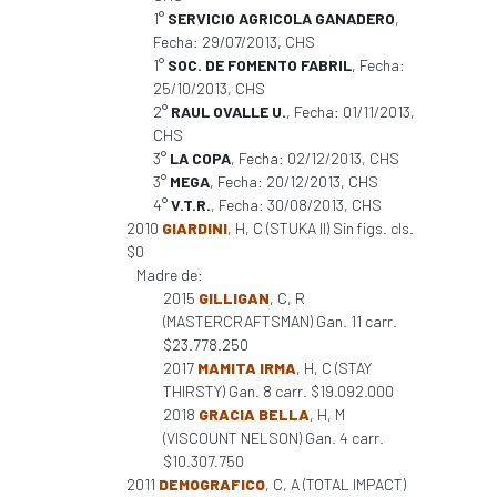
1°
SERVICIO AGRICOLA GANADERO
,
Fecha: 29/07/2013, CHS
1°
SOC. DE FOMENTO FABRIL
, Fecha:
25/10/2013, CHS
2°
RAUL OVALLE U.
, Fecha: 01/11/2013,
CHS
3°
LA COPA
, Fecha: 02/12/2013, CHS
3°
MEGA
, Fecha: 20/12/2013, CHS
4°
V.T.R.
, Fecha: 30/08/2013, CHS
2010
GIARDINI
, H, C (STUKA II) Sin figs. cls.
$0
Madre de:
2015
GILLIGAN
, C, R
(MASTERCRAFTSMAN) Gan. 11 carr.
$23.778.250
2017
MAMITA IRMA
, H, C (STAY
THIRSTY) Gan. 8 carr. $19.092.000
2018
GRACIA BELLA
, H, M
(VISCOUNT NELSON) Gan. 4 carr.
$10.307.750
2011
DEMOGRAFICO
, C, A (TOTAL IMPACT)