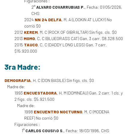
Figuraciones :
2°
ALVARO COVARRUBIAS P.
, Fecha: 01/05/2026,
CHS
2024
NN 24 DELFA
, M, A (LOOKIN AT LUCKY) No
corrió $0
2012
KEREM
, M, C (ROCK OF GIBRALTAR) Sin figs. cls. $0
2013
MOMO
, C, C (BLUEGRASS CAT) Gan. 3 carr. $8.328.500
2015
TAUCO
, C, C (DADDY LONG LEGS) Gan. 7 carr.
$15.920.000
3ra Madre:
DEMOGRAFIA
, H, C (DON BASILE) Sin figs. cls. $0
Madre de:
1993
ENCUESTADORA
, H, M (DOMINEAU) Gan. 2 carr. 1 cls. y
2 figs. cls. $5.921.500
Madre de:
1998
ENCUENTRO NOCTURNO
, M, C (MODENA
REEF) No corrió $0
Figuraciones :
1°
CARLOS COUSI\O S.
, Fecha: 18/03/1996, CHS