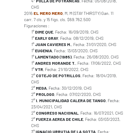
4°
POLLA DE POTRANCAS
, Fecha: 05/08/2018,
CHS
2016
EL MERO MERO
, M, M (STAY THIRSTY) Gan. 11
carr. 7 cls. y 15 figs. cls. $69.762.500
Figuraciones :
1°
DIME QUE
, Fecha: 16/09/2019, CHS
1°
EARLY GRAY
, Fecha: 08/12/2019, CHS
1°
JUAN CAVIERES M.
, Fecha: 31/01/2020, CHS
1°
EUGENIA
, Fecha: 13/03/2020, CHS
1°
LAMENTADO (1985)
, Fecha: 26/08/2020, CHS
1°
ANDRES MORANDE T.
, Fecha: 17/06/2022, CHS
1°
VTR
, Fecha: 21/10/2022, CHS
2°
COTEJO DE POTRILLOS
, Fecha: 18/04/2019,
CHS
2°
MEGA
, Fecha: 30/12/2019, CHS
2°
PROLOGO
, Fecha: 07/02/2020, CHS
2°
I. MUNICIPALIDAD CALERA DE TANGO
, Fecha:
23/04/2021, CHS
2°
CONGRESO NACIONAL
, Fecha: 16/07/2021, CHS
2°
FUERZA AEREA DE CHILE
, Fecha: 03/03/2023,
CHS
3°
IGNACIO URRUTIA DE LA SOTTA
, Fecha: