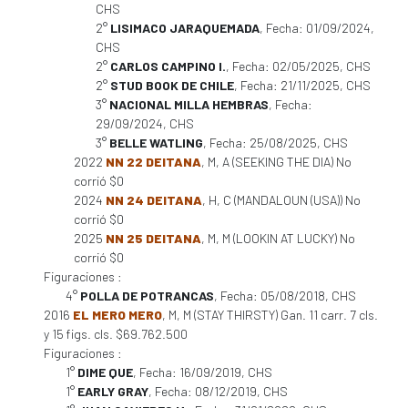
CHS
2°
LISIMACO JARAQUEMADA
, Fecha: 01/09/2024,
CHS
2°
CARLOS CAMPINO I.
, Fecha: 02/05/2025, CHS
2°
STUD BOOK DE CHILE
, Fecha: 21/11/2025, CHS
3°
NACIONAL MILLA HEMBRAS
, Fecha:
29/09/2024, CHS
3°
BELLE WATLING
, Fecha: 25/08/2025, CHS
2022
NN 22 DEITANA
, M, A (SEEKING THE DIA) No
corrió $0
2024
NN 24 DEITANA
, H, C (MANDALOUN (USA)) No
corrió $0
2025
NN 25 DEITANA
, M, M (LOOKIN AT LUCKY) No
corrió $0
Figuraciones :
4°
POLLA DE POTRANCAS
, Fecha: 05/08/2018, CHS
2016
EL MERO MERO
, M, M (STAY THIRSTY) Gan. 11 carr. 7 cls.
y 15 figs. cls. $69.762.500
Figuraciones :
1°
DIME QUE
, Fecha: 16/09/2019, CHS
1°
EARLY GRAY
, Fecha: 08/12/2019, CHS