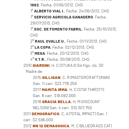
1962
, Fecha: 01/06/2012, CHS
1°
ALBERTO VIAL I.
, Fecha: 24/06/2012, CHS
1°
SERVICIO AGRICOLA GANADERO
, Fecha:
29/07/2013, CHS
1°
SOC. DE FOMENTO FABRIL
, Fecha: 25/10/2013,
CHS
2°
RAUL OVALLE U.
, Fecha: 01/11/2013, CHS
3°
LA COPA
, Fecha: 02/12/2013, CHS
3°
MEGA
, Fecha: 20/12/2013, CHS
4°
V.T.R.
, Fecha: 30/08/2013, CHS
2010
GIARDINI
, H, C (STUKA II) Sin figs. cls. $0
Madre de:
2015
GILLIGAN
, C, R (MASTERCRAFTSMAN)
Gan. 11 carr. $23.778.250
2017
MAMITA IRMA
, H, C (STAY THIRSTY)
Gan. 8 carr. $19.092.000
2018
GRACIA BELLA
, H, M (VISCOUNT
NELSON) Gan. 4 carr. $10.307.750
2011
DEMOGRAFICO
, C, A (TOTAL IMPACT) Gan. 1
carr. $2.596.000
2012
NN 12 DEMAGOGICA
, M, C (BLUEGRASS CAT)