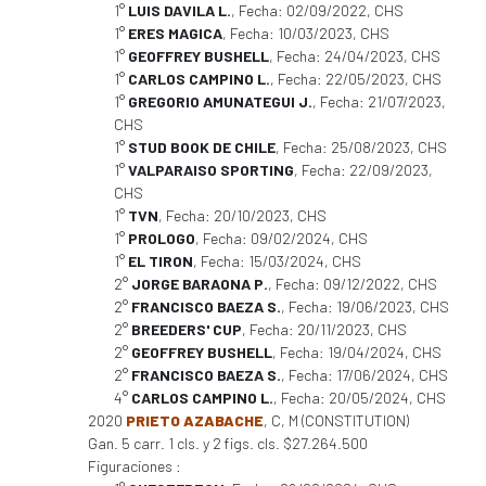
1°
LUIS DAVILA L.
, Fecha: 02/09/2022, CHS
1°
ERES MAGICA
, Fecha: 10/03/2023, CHS
1°
GEOFFREY BUSHELL
, Fecha: 24/04/2023, CHS
1°
CARLOS CAMPINO L.
, Fecha: 22/05/2023, CHS
1°
GREGORIO AMUNATEGUI J.
, Fecha: 21/07/2023,
CHS
1°
STUD BOOK DE CHILE
, Fecha: 25/08/2023, CHS
1°
VALPARAISO SPORTING
, Fecha: 22/09/2023,
CHS
1°
TVN
, Fecha: 20/10/2023, CHS
1°
PROLOGO
, Fecha: 09/02/2024, CHS
1°
EL TIRON
, Fecha: 15/03/2024, CHS
2°
JORGE BARAONA P.
, Fecha: 09/12/2022, CHS
2°
FRANCISCO BAEZA S.
, Fecha: 19/06/2023, CHS
2°
BREEDERS' CUP
, Fecha: 20/11/2023, CHS
2°
GEOFFREY BUSHELL
, Fecha: 19/04/2024, CHS
2°
FRANCISCO BAEZA S.
, Fecha: 17/06/2024, CHS
4°
CARLOS CAMPINO L.
, Fecha: 20/05/2024, CHS
2020
PRIETO AZABACHE
, C, M (CONSTITUTION)
Gan. 5 carr. 1 cls. y 2 figs. cls. $27.264.500
Figuraciones :