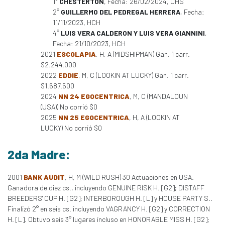
1°
CHESTERTON
, Fecha: 26/02/2024, CHS
2°
GUILLERMO DEL PEDREGAL HERRERA
, Fecha:
11/11/2023, HCH
4°
LUIS VERA CALDERON Y LUIS VERA GIANNINI
,
Fecha: 21/10/2023, HCH
2021
ESCOLAPIA
, H, A (MIDSHIPMAN) Gan. 1 carr.
$2.244.000
2022
EDDIE
, M, C (LOOKIN AT LUCKY) Gan. 1 carr.
$1.687.500
2024
NN 24 EGOCENTRICA
, M, C (MANDALOUN
(USA)) No corrió $0
2025
NN 25 EGOCENTRICA
, H, A (LOOKIN AT
LUCKY) No corrió $0
2da Madre:
2001
BANK AUDIT
, H, M (WILD RUSH) 30 Actuaciones en USA.
Ganadora de diez cs., incluyendo GENUINE RISK H. [G2]; DISTAFF
BREEDERS' CUP H. [G2]; INTERBOROUGH H. [L] y HOUSE PARTY S..
Finalizó 2° en seis cs. incluyendo VAGRANCY H. [G2] y CORRECTION
H. [L]. Obtuvo seis 3° lugares incluso en HONORABLE MISS H. [G2];