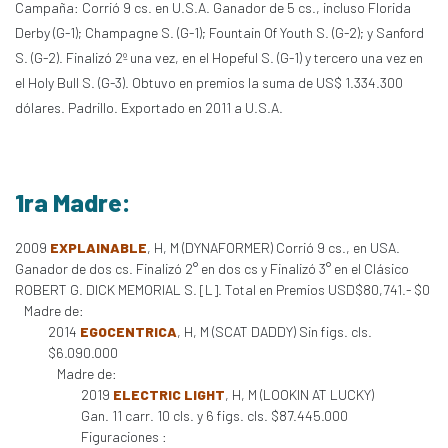
Campaña: Corrió 9 cs. en U.S.A. Ganador de 5 cs., incluso Florida
Derby (G-1); Champagne S. (G-1); Fountain Of Youth S. (G-2); y Sanford
S. (G-2). Finalizó 2º una vez, en el Hopeful S. (G-1) y tercero una vez en
el Holy Bull S. (G-3). Obtuvo en premios la suma de US$ 1.334.300
dólares. Padrillo. Exportado en 2011 a U.S.A.
1ra Madre:
2009
EXPLAINABLE
, H, M (DYNAFORMER) Corrió 9 cs., en USA.
Ganador de dos cs. Finalizó 2° en dos cs y Finalizó 3° en el Clásico
ROBERT G. DICK MEMORIAL S. [L]. Total en Premios USD$80,741.- $0
Madre de:
2014
EGOCENTRICA
, H, M (SCAT DADDY) Sin figs. cls.
$6.090.000
Madre de:
2019
ELECTRIC LIGHT
, H, M (LOOKIN AT LUCKY)
Gan. 11 carr. 10 cls. y 6 figs. cls. $87.445.000
Figuraciones :