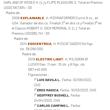
GARLAND OF ROSES H. [L] y FLIP'S PLEASURE S. Total en Premios
USD$ 567,934.- $0
Madre de:
2009
EXPLAINABLE
, H, M (DYNAFORMER) Corrió 9 cs., en
USA. Ganador de dos cs. Finalizó 2° en dos cs y Finalizó 3° en
el Clásico ROBERT G. DICK MEMORIAL S. [L]. Total en
Premios USD$80,741.- $0
Madre de:
2014
EGOCENTRICA
, H, M (SCAT DADDY) Sin figs.
cls. $6.090.000
Madre de:
2019
ELECTRIC LIGHT
, H, M (LOOKIN AT
LUCKY) Gan. 11 carr. 10 cls. y 6 figs. cls.
$87.445.000
Figuraciones :
1°
LUIS DAVILA L.
, Fecha: 02/09/2022,
CHS
1°
ERES MAGICA
, Fecha: 10/03/2023, CHS
1°
GEOFFREY BUSHELL
, Fecha:
24/04/2023, CHS
1°
CARLOS CAMPINO L.
, Fecha: