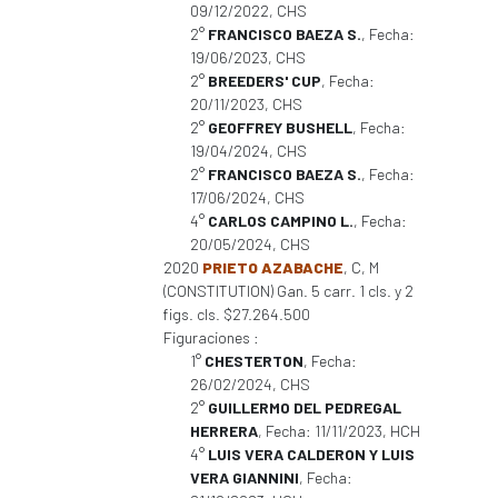
09/12/2022, CHS
2°
FRANCISCO BAEZA S.
, Fecha:
19/06/2023, CHS
2°
BREEDERS' CUP
, Fecha:
20/11/2023, CHS
2°
GEOFFREY BUSHELL
, Fecha:
19/04/2024, CHS
2°
FRANCISCO BAEZA S.
, Fecha:
17/06/2024, CHS
4°
CARLOS CAMPINO L.
, Fecha:
20/05/2024, CHS
2020
PRIETO AZABACHE
, C, M
(CONSTITUTION) Gan. 5 carr. 1 cls. y 2
figs. cls. $27.264.500
Figuraciones :
1°
CHESTERTON
, Fecha:
26/02/2024, CHS
2°
GUILLERMO DEL PEDREGAL
HERRERA
, Fecha: 11/11/2023, HCH
4°
LUIS VERA CALDERON Y LUIS
VERA GIANNINI
, Fecha: