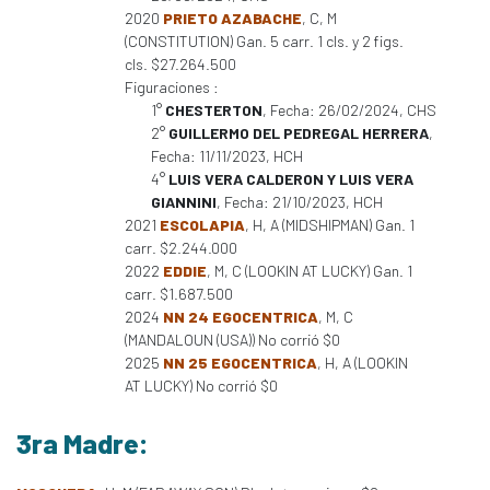
2020
PRIETO AZABACHE
, C, M
(CONSTITUTION) Gan. 5 carr. 1 cls. y 2 figs.
cls. $27.264.500
Figuraciones :
1°
CHESTERTON
, Fecha: 26/02/2024, CHS
2°
GUILLERMO DEL PEDREGAL HERRERA
,
Fecha: 11/11/2023, HCH
4°
LUIS VERA CALDERON Y LUIS VERA
GIANNINI
, Fecha: 21/10/2023, HCH
2021
ESCOLAPIA
, H, A (MIDSHIPMAN) Gan. 1
carr. $2.244.000
2022
EDDIE
, M, C (LOOKIN AT LUCKY) Gan. 1
carr. $1.687.500
2024
NN 24 EGOCENTRICA
, M, C
(MANDALOUN (USA)) No corrió $0
2025
NN 25 EGOCENTRICA
, H, A (LOOKIN
AT LUCKY) No corrió $0
3ra Madre: