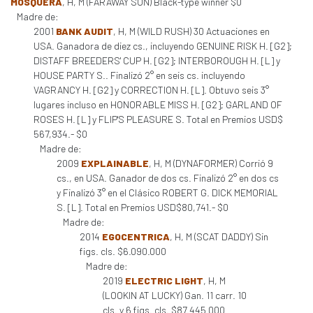
MOSQUERA
, H, M (FARAWAY SON) Black-type winner $0
Madre de:
2001
BANK AUDIT
, H, M (WILD RUSH) 30 Actuaciones en
USA. Ganadora de diez cs., incluyendo GENUINE RISK H. [G2];
DISTAFF BREEDERS' CUP H. [G2]; INTERBOROUGH H. [L] y
HOUSE PARTY S.. Finalizó 2° en seis cs. incluyendo
VAGRANCY H. [G2] y CORRECTION H. [L]. Obtuvo seis 3°
lugares incluso en HONORABLE MISS H. [G2]; GARLAND OF
ROSES H. [L] y FLIP'S PLEASURE S. Total en Premios USD$
567,934.- $0
Madre de:
2009
EXPLAINABLE
, H, M (DYNAFORMER) Corrió 9
cs., en USA. Ganador de dos cs. Finalizó 2° en dos cs
y Finalizó 3° en el Clásico ROBERT G. DICK MEMORIAL
S. [L]. Total en Premios USD$80,741.- $0
Madre de:
2014
EGOCENTRICA
, H, M (SCAT DADDY) Sin
figs. cls. $6.090.000
Madre de:
2019
ELECTRIC LIGHT
, H, M
(LOOKIN AT LUCKY) Gan. 11 carr. 10
cls. y 6 figs. cls. $87.445.000