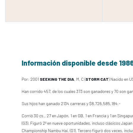
Información disponible desde 198
Por: 2001
SEEKING THE DIA
, M, C (
STORM CAT
) Nacido en U
Han corrido 457, de los cuales 373 son ganadores y 70 son ga
Sus hijos han ganado 2134 carreras y $8,726,585,184.-
Corrió 30 cs., 27 en Japón, 1 en GB, 1 en Francia y 1 en Singap
(G3). Figuró 2º en nueve oportunidades, incluso clásicos Japan C
Championship Nambu Hai, (G1). Tercero figuró dos veces, inclu