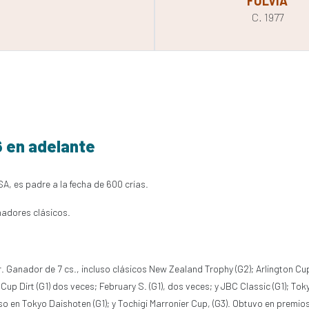
FULVIA
C. 1977
6 en adelante
SA, es padre a la fecha de 600 crías.
nadores clásicos.
ur. Ganador de 7 cs., incluso clásicos New Zealand Trophy (G2); Arlington Cu
up Dirt (G1) dos veces; February S. (G1), dos veces; y JBC Classic (G1); Tok
so en Tokyo Daishoten (G1); y Tochigi Marronier Cup, (G3). Obtuvo en premi