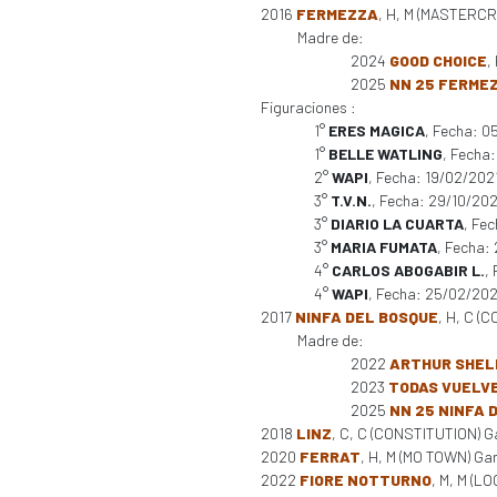
2016
FERMEZZA
, H, M (MASTERCRA
Madre de:
2024
GOOD CHOICE
,
2025
NN 25 FERME
Figuraciones :
1°
ERES MAGICA
, Fecha: 0
1°
BELLE WATLING
, Fecha
2°
WAPI
, Fecha: 19/02/202
3°
T.V.N.
, Fecha: 29/10/20
3°
DIARIO LA CUARTA
, Fe
3°
MARIA FUMATA
, Fecha:
4°
CARLOS ABOGABIR L.
,
4°
WAPI
, Fecha: 25/02/20
2017
NINFA DEL BOSQUE
, H, C (
Madre de:
2022
ARTHUR SHEL
2023
TODAS VUELV
2025
NN 25 NINFA 
2018
LINZ
, C, C (CONSTITUTION) G
2020
FERRAT
, H, M (MO TOWN) Gan
2022
FIORE NOTTURNO
, M, M (L