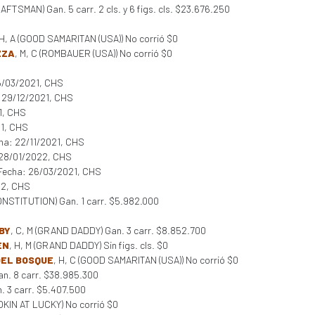
FTSMAN) Gan. 5 carr. 2 cls. y 6 figs. cls. $23.676.250
 H, A (GOOD SAMARITAN (USA)) No corrió $0
ZZA
, M, C (ROMBAUER (USA)) No corrió $0
5/03/2021, CHS
: 29/12/2021, CHS
1, CHS
21, CHS
cha: 22/11/2021, CHS
 28/01/2022, CHS
 Fecha: 26/03/2021, CHS
22, CHS
CONSTITUTION) Gan. 1 carr. $5.982.000
BY
, C, M (GRAND DADDY) Gan. 3 carr. $8.852.700
EN
, H, M (GRAND DADDY) Sin figs. cls. $0
DEL BOSQUE
, H, C (GOOD SAMARITAN (USA)) No corrió $0
an. 8 carr. $38.985.300
. 3 carr. $5.407.500
OOKIN AT LUCKY) No corrió $0