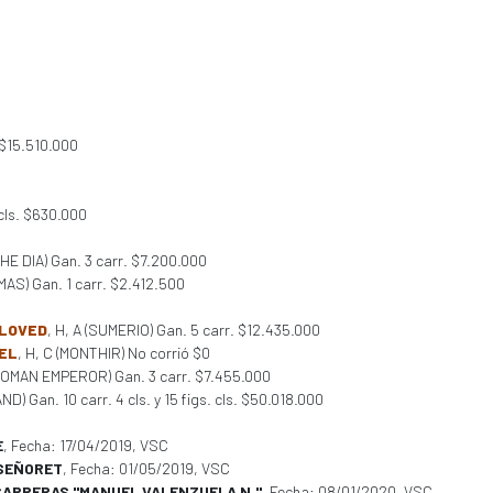
 $15.510.000
cls. $630.000
HE DIA) Gan. 3 carr. $7.200.000
AS) Gan. 1 carr. $2.412.500
 LOVED
, H, A (SUMERIO) Gan. 5 carr. $12.435.000
 EL
, H, C (MONTHIR) No corrió $0
 ROMAN EMPEROR) Gan. 3 carr. $7.455.000
D) Gan. 10 carr. 4 cls. y 15 figs. cls. $50.018.000
E
, Fecha: 17/04/2019, VSC
 SEÑORET
, Fecha: 01/05/2019, VSC
 CARRERAS "MANUEL VALENZUELA N."
, Fecha: 08/01/2020, VSC