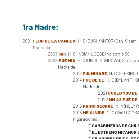
1ra Madre:
2001
FLOR DE LA CANELA
, H, C (DUSHYANTOR) Gan. 9 carr.
Madre de:
2007
null
, H, C (INDIAN LODGE) No corrió $0
2008
FUE MIA
, H, C (UNTIL SUNDOWN) Sin figs. 
Madre de:
2013
FULMINARE
, M, C (SEEKING T
2014
FUE DE EL
, H, C (DYLAN THOM
Madre de:
2021
COULD YOU BE
2022
NN 22 FUE DE
2015
PRIMO GEORGE
, M, M (HOLY
2016
ME OLVIDE
, C, C (WAR COMMAN
Figuraciones :
1°
CARABINEROS DE CHIL
1°
EL ESTRENO NICANOR
1°
CRIADORES DE F.S. DE