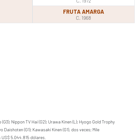
C. 1972
FRUTA AMARGA
C. 1968
p (G3); Nippon TV Hai (G2); Urawa Kinen (L); Hyogo Gold Trophy
yo Daishoten (G1); Kawasaki Kinen (G1), dos veces; Mile
os US$ 5.044.815 dólares.