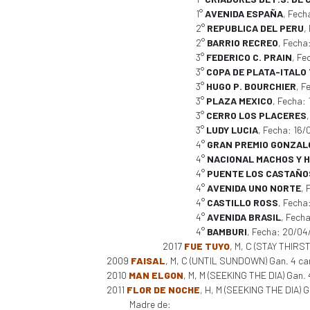
1°
AVENIDA ESPAÑA
, Fech
2°
REPUBLICA DEL PERU
,
2°
BARRIO RECREO
, Fecha
3°
FEDERICO C. PRAIN
, Fe
3°
COPA DE PLATA-ITALO
3°
HUGO P. BOURCHIER
, F
3°
PLAZA MEXICO
, Fecha:
3°
CERRO LOS PLACERES
3°
LUDY LUCIA
, Fecha: 16
4°
GRAN PREMIO GONZALO
4°
NACIONAL MACHOS Y 
4°
PUENTE LOS CASTAÑO
4°
AVENIDA UNO NORTE
, 
4°
CASTILLO ROSS
, Fecha
4°
AVENIDA BRASIL
, Fech
4°
BAMBURI
, Fecha: 20/0
2017
FUE TUYO
, M, C (STAY THIRST
2009
FAISAL
, M, C (UNTIL SUNDOWN) Gan. 4 car
2010
MAN ELGON
, M, M (SEEKING THE DIA) Gan. 
2011
FLOR DE NOCHE
, H, M (SEEKING THE DIA) Gan
Madre de: