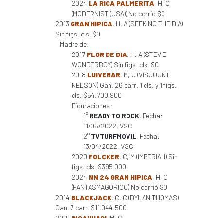
2024
LA RICA PALMERITA
, H, C
(MODERNIST (USA)) No corrió $0
2013
GRAN HIPICA
, H, A (SEEKING THE DIA)
Sin figs. cls. $0
Madre de:
2017
FLOR DE DIA
, H, A (STEVIE
WONDERBOY) Sin figs. cls. $0
2018
LUIVERAR
, M, C (VISCOUNT
NELSON) Gan. 26 carr. 1 cls. y 1 figs.
cls. $54.700.900
Figuraciones :
1°
READY TO ROCK
, Fecha:
11/05/2022, VSC
2°
TVTURFMOVIL
, Fecha:
13/04/2022, VSC
2020
FOLCKER
, C, M (IMPERIA II) Sin
figs. cls. $395.000
2024
NN 24 GRAN HIPICA
, H, C
(FANTASMAGORICO) No corrió $0
2014
BLACKJACK
, C, C (DYLAN THOMAS)
Gan. 3 carr. $11.044.500
2015
INCAHUASI
, M, C