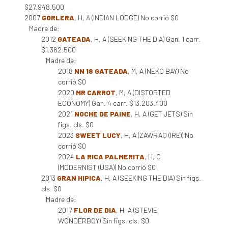
$27.948.500
2007
GORLERA
, H, A (INDIAN LODGE) No corrió $0
Madre de:
2012
GATEADA
, H, A (SEEKING THE DIA) Gan. 1 carr.
$1.362.500
Madre de:
2018
NN 18 GATEADA
, M, A (NEKO BAY) No
corrió $0
2020
MR CARROT
, M, A (DISTORTED
ECONOMY) Gan. 4 carr. $13.203.400
2021
NOCHE DE PAINE
, H, A (GET JETS) Sin
figs. cls. $0
2023
SWEET LUCY
, H, A (ZAWRAQ (IRE)) No
corrió $0
2024
LA RICA PALMERITA
, H, C
(MODERNIST (USA)) No corrió $0
2013
GRAN HIPICA
, H, A (SEEKING THE DIA) Sin figs.
cls. $0
Madre de:
2017
FLOR DE DIA
, H, A (STEVIE
WONDERBOY) Sin figs. cls. $0