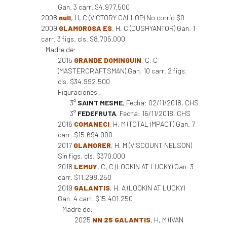
Gan. 3 carr. $4.977.500
2008
null
, H, C (VICTORY GALLOP) No corrió $0
2009
GLAMOROSA ES
, H, C (DUSHYANTOR) Gan. 1
carr. 3 figs. cls. $8.705.000
Madre de:
2015
GRANDE DOMINGUIN
, C, C
(MASTERCRAFTSMAN) Gan. 10 carr. 2 figs.
cls. $34.992.500
Figuraciones :
3°
SAINT MESME
, Fecha: 02/11/2018, CHS
3°
FEDEFRUTA
, Fecha: 16/11/2018, CHS
2016
COMANECI
, H, M (TOTAL IMPACT) Gan. 7
carr. $15.694.000
2017
GLAMORER
, H, M (VISCOUNT NELSON)
Sin figs. cls. $370.000
2018
LEMUY
, C, C (LOOKIN AT LUCKY) Gan. 3
carr. $11.298.250
2019
GALANTIS
, H, A (LOOKIN AT LUCKY)
Gan. 4 carr. $15.401.250
Madre de:
2025
NN 25 GALANTIS
, H, M (IVAN