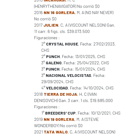
(HENRYTHENAVIGATOR) No corrió $0
2016
NN 16 GORLERA
, M, A (NO NAY NEVER)
No corrió $0
2017
JULIEN
, C, A (VISCOUNT NELSON) Gan.
11 carr. 6 figs. cls. $39.073.500
Figuraciones :
2°
CRYSTAL HOUSE
, Fecha: 27/02/2023,
CHS
2°
PUNCH
, Fecha: 13/01/2025, CHS
3°
GALENO
, Fecha: 25/04/2022, CHS
3°
PUNCH
, Fecha: 15/01/2024, CHS
3°
NACIONAL VELOCISTAS
, Fecha:
29/09/2024, CHS
4°
VELOCIDAD
, Fecha: 14/10/2024, CHS
2018
TIERRA DE HOJA
, H, C (IVAN
DENISOVICH) Gan. 3 carr. 1 cls. $19.685.000
Figuraciones :
1°
BREEDERS' CUP
, Fecha: 10/12/2021, CHS
2019
NN 19 GORLERA
, M, A (STEVIE
WONDERBOY) No corrió $0
2021
TATA WALO
, C, A (VISCOUNT NELSON)