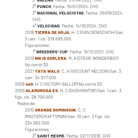
3°
PUNCH
, Fecha: 15/01/2024, CHS
3°
NACIONAL VELOCISTAS
, Fecha: 29/09/2024,
CHS
4°
VELOCIDAD
, Fecha: 14/10/2024, CHS
2018
TIERRA DE HOJA
, H, C (IVAN DENISOVICH) Gan.
3 carr. 1 cls. $19.685.000
Figuraciones :
1°
BREEDERS' CUP
, Fecha: 10/12/2021, CHS
2019
NN 19 GORLERA
, M, A (STEVIE WONDERBOY)
No corrió $0
2021
TATA WALO
, C, A (VISCOUNT NELSON) Gan. 3
carr. $4.977.500
2008
null
, H, C (VICTORY GALLOP) No corrió $0
2009
GLAMOROSA ES
, H, C (DUSHYANTOR) Gan. 1 carr. 3
figs. cls. $8.705.000
Madre de:
2015
GRANDE DOMINGUIN
, C, C
(MASTERCRAFTSMAN) Gan. 10 carr. 2 figs. cls.
$34.992.500
Figuraciones :
3°
SAINT MESME
, Fecha: 02/11/2018, CHS