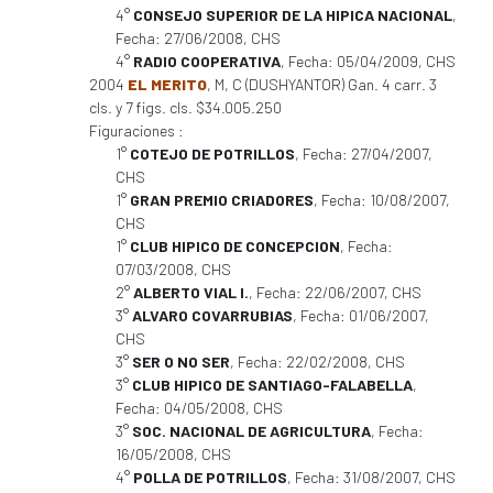
4°
CONSEJO SUPERIOR DE LA HIPICA NACIONAL
,
Fecha: 27/06/2008, CHS
4°
RADIO COOPERATIVA
, Fecha: 05/04/2009, CHS
2004
EL MERITO
, M, C (DUSHYANTOR) Gan. 4 carr. 3
cls. y 7 figs. cls. $34.005.250
Figuraciones :
1°
COTEJO DE POTRILLOS
, Fecha: 27/04/2007,
CHS
1°
GRAN PREMIO CRIADORES
, Fecha: 10/08/2007,
CHS
1°
CLUB HIPICO DE CONCEPCION
, Fecha:
07/03/2008, CHS
2°
ALBERTO VIAL I.
, Fecha: 22/06/2007, CHS
3°
ALVARO COVARRUBIAS
, Fecha: 01/06/2007,
CHS
3°
SER O NO SER
, Fecha: 22/02/2008, CHS
3°
CLUB HIPICO DE SANTIAGO-FALABELLA
,
Fecha: 04/05/2008, CHS
3°
SOC. NACIONAL DE AGRICULTURA
, Fecha:
16/05/2008, CHS
4°
POLLA DE POTRILLOS
, Fecha: 31/08/2007, CHS