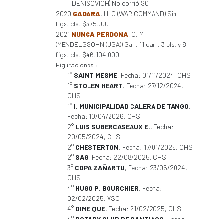
DENISOVICH) No corrió $0
2020
GADARA
, H, C (WAR COMMAND) Sin
figs. cls. $375.000
2021
NUNCA PERDONA
, C, M
(MENDELSSOHN (USA)) Gan. 11 carr. 3 cls. y 8
figs. cls. $46.104.000
Figuraciones :
1°
SAINT MESME
, Fecha: 01/11/2024, CHS
1°
STOLEN HEART
, Fecha: 27/12/2024,
CHS
1°
I. MUNICIPALIDAD CALERA DE TANGO
,
Fecha: 10/04/2026, CHS
2°
LUIS SUBERCASEAUX E.
, Fecha:
20/05/2024, CHS
2°
CHESTERTON
, Fecha: 17/01/2025, CHS
2°
SAG
, Fecha: 22/08/2025, CHS
3°
COPA ZAÑARTU
, Fecha: 23/06/2024,
CHS
4°
HUGO P. BOURCHIER
, Fecha:
02/02/2025, VSC
4°
DIME QUE
, Fecha: 21/02/2025, CHS
4°
ROTARY CLUB DE SANTIAGO
, Fecha: