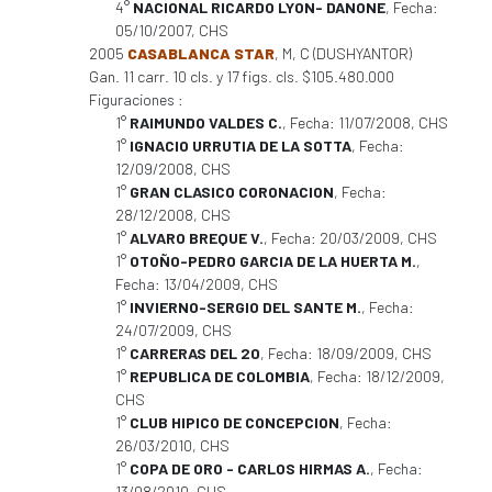
4°
NACIONAL RICARDO LYON- DANONE
, Fecha:
05/10/2007, CHS
2005
CASABLANCA STAR
, M, C (DUSHYANTOR)
Gan. 11 carr. 10 cls. y 17 figs. cls. $105.480.000
Figuraciones :
1°
RAIMUNDO VALDES C.
, Fecha: 11/07/2008, CHS
1°
IGNACIO URRUTIA DE LA SOTTA
, Fecha:
12/09/2008, CHS
1°
GRAN CLASICO CORONACION
, Fecha:
28/12/2008, CHS
1°
ALVARO BREQUE V.
, Fecha: 20/03/2009, CHS
1°
OTOÑO-PEDRO GARCIA DE LA HUERTA M.
,
Fecha: 13/04/2009, CHS
1°
INVIERNO-SERGIO DEL SANTE M.
, Fecha:
24/07/2009, CHS
1°
CARRERAS DEL 20
, Fecha: 18/09/2009, CHS
1°
REPUBLICA DE COLOMBIA
, Fecha: 18/12/2009,
CHS
1°
CLUB HIPICO DE CONCEPCION
, Fecha:
26/03/2010, CHS
1°
COPA DE ORO - CARLOS HIRMAS A.
, Fecha:
13/08/2010, CHS