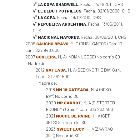
3°
LA COPA SHADWELL
, Fecha: 14/11/2011, CHS
4°
EL DEBUT POTRILLOS
, Fecha: 02/01/2008, CHS
4°
LA COPA
, Fecha: 19/11/2010, CHS
4°
REPUBLICA ARGENTINA
, Fecha: 13/05/2011,
CHS
4°
NACIONAL MAYORES
, Fecha: 30/09/2011, CHS
2006
GAUCHO BRAVO
, M, C (DUSHYANTOR) Gan. 10
carr. $27.948.500
2007
GORLERA
, H, A (INDIAN LODGE) No corrió $0
Madre de:
2012
GATEADA
, H, A (SEEKING THE DIA) Gan.
1 carr. $1.362.500
Madre de:
2018
NN 18 GATEADA
, M, A (NEKO
BAY) No corrió $0
2020
MR CARROT
, M, A (DISTORTED
ECONOMY) Gan. 4 carr. $13.203.400
2021
NOCHE DE PAINE
, H, A (GET
JETS) Sin figs. cls. $0
2023
SWEET LUCY
, H, A (ZAWRAQ
(IRE)) No corrió $0