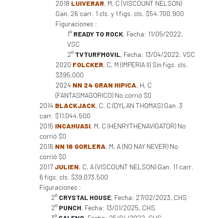
2018
LUIVERAR
, M, C (VISCOUNT NELSON)
Gan. 26 carr. 1 cls. y 1 figs. cls. $54.700.900
Figuraciones :
1°
READY TO ROCK
, Fecha: 11/05/2022,
VSC
2°
TVTURFMOVIL
, Fecha: 13/04/2022, VSC
2020
FOLCKER
, C, M (IMPERIA II) Sin figs. cls.
$395.000
2024
NN 24 GRAN HIPICA
, H, C
(FANTASMAGORICO) No corrió $0
2014
BLACKJACK
, C, C (DYLAN THOMAS) Gan. 3
carr. $11.044.500
2015
INCAHUASI
, M, C (HENRYTHENAVIGATOR) No
corrió $0
2016
NN 16 GORLERA
, M, A (NO NAY NEVER) No
corrió $0
2017
JULIEN
, C, A (VISCOUNT NELSON) Gan. 11 carr.
6 figs. cls. $39.073.500
Figuraciones :
2°
CRYSTAL HOUSE
, Fecha: 27/02/2023, CHS
2°
PUNCH
, Fecha: 13/01/2025, CHS
3°
GALENO
, Fecha: 25/04/2022, CHS