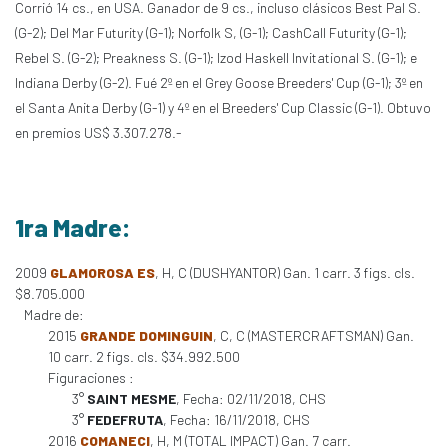
Corrió 14 cs., en USA. Ganador de 9 cs., incluso clásicos Best Pal S.
(G-2); Del Mar Futurity (G-1); Norfolk S, (G-1); CashCall Futurity (G-1);
Rebel S. (G-2); Preakness S. (G-1); Izod Haskell Invitational S. (G-1); e
Indiana Derby (G-2). Fué 2º en el Grey Goose Breeders' Cup (G-1); 3º en
el Santa Anita Derby (G-1) y 4º en el Breeders' Cup Classic (G-1). Obtuvo
en premios US$ 3.307.278.-
1ra Madre:
2009
GLAMOROSA ES
, H, C (DUSHYANTOR) Gan. 1 carr. 3 figs. cls.
$8.705.000
Madre de:
2015
GRANDE DOMINGUIN
, C, C (MASTERCRAFTSMAN) Gan.
10 carr. 2 figs. cls. $34.992.500
Figuraciones :
3°
SAINT MESME
, Fecha: 02/11/2018, CHS
3°
FEDEFRUTA
, Fecha: 16/11/2018, CHS
2016
COMANECI
, H, M (TOTAL IMPACT) Gan. 7 carr.