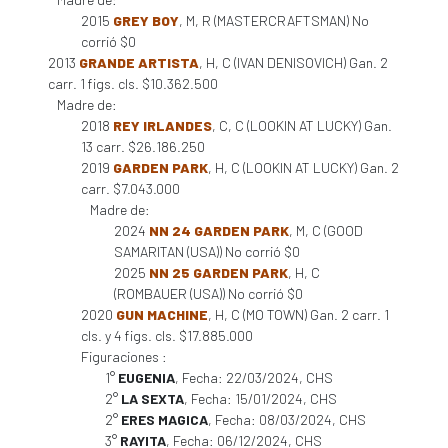
2015
GREY BOY
, M, R (MASTERCRAFTSMAN) No
corrió $0
2013
GRANDE ARTISTA
, H, C (IVAN DENISOVICH) Gan. 2
carr. 1 figs. cls. $10.362.500
Madre de:
2018
REY IRLANDES
, C, C (LOOKIN AT LUCKY) Gan.
13 carr. $26.186.250
2019
GARDEN PARK
, H, C (LOOKIN AT LUCKY) Gan. 2
carr. $7.043.000
Madre de:
2024
NN 24 GARDEN PARK
, M, C (GOOD
SAMARITAN (USA)) No corrió $0
2025
NN 25 GARDEN PARK
, H, C
(ROMBAUER (USA)) No corrió $0
2020
GUN MACHINE
, H, C (MO TOWN) Gan. 2 carr. 1
cls. y 4 figs. cls. $17.885.000
Figuraciones :
1°
EUGENIA
, Fecha: 22/03/2024, CHS
2°
LA SEXTA
, Fecha: 15/01/2024, CHS
2°
ERES MAGICA
, Fecha: 08/03/2024, CHS
3°
RAYITA
, Fecha: 06/12/2024, CHS