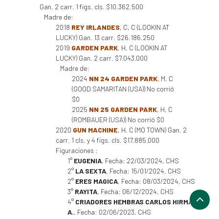
Gan. 2 carr. 1 figs. cls. $10.362.500
Madre de:
2018
REY IRLANDES
, C, C (LOOKIN AT
LUCKY) Gan. 13 carr. $26.186.250
2019
GARDEN PARK
, H, C (LOOKIN AT
LUCKY) Gan. 2 carr. $7.043.000
Madre de:
2024
NN 24 GARDEN PARK
, M, C
(GOOD SAMARITAN (USA)) No corrió
$0
2025
NN 25 GARDEN PARK
, H, C
(ROMBAUER (USA)) No corrió $0
2020
GUN MACHINE
, H, C (MO TOWN) Gan. 2
carr. 1 cls. y 4 figs. cls. $17.885.000
Figuraciones :
1°
EUGENIA
, Fecha: 22/03/2024, CHS
2°
LA SEXTA
, Fecha: 15/01/2024, CHS
2°
ERES MAGICA
, Fecha: 08/03/2024, CHS
3°
RAYITA
, Fecha: 06/12/2024, CHS
4°
CRIADORES HEMBRAS CARLOS HIRMAS
A.
, Fecha: 02/06/2023, CHS