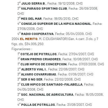
2°
JULIO SERRA B.
, Fecha: 19/12/2008, CHS
3°
VALPARAISO SPORTING CLUB
, Fecha: 26/09/2008,
CHS
3°
MES DEL MAR
, Fecha: 18/05/2010, CHC
4°
CONSEJO SUPERIOR DE LA HIPICA NACIONAL
, Fecha:
27/06/2008, CHS
4°
RADIO COOPERATIVA
, Fecha: 05/04/2009, CHS
2004
EL MERITO
, M, C (DUSHYANTOR) Gan. 4 carr. 3 cls. y 7
figs. cls. $34.005.250
Figuraciones :
1°
COTEJO DE POTRILLOS
, Fecha: 27/04/2007, CHS
1°
GRAN PREMIO CRIADORES
, Fecha: 10/08/2007, CHS
1°
CLUB HIPICO DE CONCEPCION
, Fecha: 07/03/2008, CHS
2°
ALBERTO VIAL I.
, Fecha: 22/06/2007, CHS
3°
ALVARO COVARRUBIAS
, Fecha: 01/06/2007, CHS
3°
SER O NO SER
, Fecha: 22/02/2008, CHS
3°
CLUB HIPICO DE SANTIAGO-FALABELLA
, Fecha:
04/05/2008, CHS
3°
SOC. NACIONAL DE AGRICULTURA
, Fecha: 16/05/2008,
CHS
4°
POLLA DE POTRILLOS
, Fecha: 31/08/2007, CHS