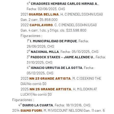
4°
CRIADORES HEMBRAS CARLOS HIRMAS A.
,
Fecha: 02/06/2023, CHS
2021
GUARDA BELLINA
, H, C (MENDELSSOHN (USA))
Gan. 2 carr. $5.858.000
2022
CAPOLAVORO
, C, C (MENDELSSOHN (USA))
Gan. 4 carr. 1 cls. y 3 figs. cls. $23.598.800
Figuraciones :
1°
I. MUNICIPALIDAD DE PIRQUE
, Fecha:
26/06/2026, CHS
2°
NACIONAL MILLA
, Fecha: 05/10/2025, CHS
3°
PADDOCK STAKES - JAIME ALLENDE U.
, Fecha:
31/10/2025, CHS
4°
IGNACIO URRUTIA DE LA SOTTA
, Fecha:
05/12/2025, CHS
2023
NN 23 GRANDE ARTISTA
, M, C (SEEKING THE
DIA) No corrió $0
2025
NN 25 GRANDE ARTISTA
, H, M (LOOKIN AT
LUCKY) No corrió $0
Figuraciones :
4°
DIARIO LA CUARTA
, Fecha: 18/11/2016, CHS
2014
SIAMO FUORI
, M, M (VISCOUNT NELSON) Gan. 11 carr. 6