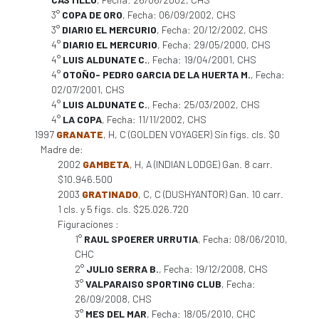
3°
COPA DE ORO
, Fecha: 06/09/2002, CHS
3°
DIARIO EL MERCURIO
, Fecha: 20/12/2002, CHS
4°
DIARIO EL MERCURIO
, Fecha: 29/05/2000, CHS
4°
LUIS ALDUNATE C.
, Fecha: 19/04/2001, CHS
4°
OTOÑO- PEDRO GARCIA DE LA HUERTA M.
, Fecha:
02/07/2001, CHS
4°
LUIS ALDUNATE C.
, Fecha: 25/03/2002, CHS
4°
LA COPA
, Fecha: 11/11/2002, CHS
1997
GRANATE
, H, C (GOLDEN VOYAGER) Sin figs. cls. $0
Madre de:
2002
GAMBETA
, H, A (INDIAN LODGE) Gan. 8 carr.
$10.946.500
2003
GRATINADO
, C, C (DUSHYANTOR) Gan. 10 carr.
1 cls. y 5 figs. cls. $25.026.720
Figuraciones :
1°
RAUL SPOERER URRUTIA
, Fecha: 08/06/2010,
CHC
2°
JULIO SERRA B.
, Fecha: 19/12/2008, CHS
3°
VALPARAISO SPORTING CLUB
, Fecha:
26/09/2008, CHS
3°
MES DEL MAR
, Fecha: 18/05/2010, CHC