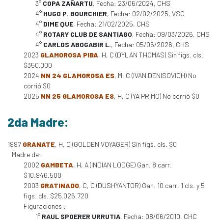
3°
COPA ZAÑARTU
, Fecha: 23/06/2024, CHS
4°
HUGO P. BOURCHIER
, Fecha: 02/02/2025, VSC
4°
DIME QUE
, Fecha: 21/02/2025, CHS
4°
ROTARY CLUB DE SANTIAGO
, Fecha: 09/03/2026, CHS
4°
CARLOS ABOGABIR L.
, Fecha: 05/06/2026, CHS
2023
GLAMOROSA PIBA
, H, C (DYLAN THOMAS) Sin figs. cls.
$350.000
2024
NN 24 GLAMOROSA ES
, M, C (IVAN DENISOVICH) No
corrió $0
2025
NN 25 GLAMOROSA ES
, H, C (YA PRIMO) No corrió $0
2da Madre:
1997
GRANATE
, H, C (GOLDEN VOYAGER) Sin figs. cls. $0
Madre de:
2002
GAMBETA
, H, A (INDIAN LODGE) Gan. 8 carr.
$10.946.500
2003
GRATINADO
, C, C (DUSHYANTOR) Gan. 10 carr. 1 cls. y 5
figs. cls. $25.026.720
Figuraciones :
1°
RAUL SPOERER URRUTIA
, Fecha: 08/06/2010, CHC