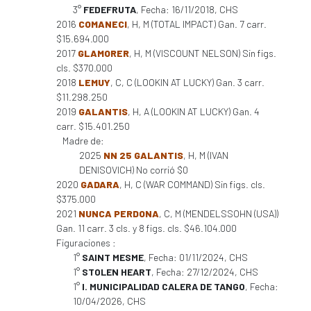
3°
FEDEFRUTA
, Fecha: 16/11/2018, CHS
2016
COMANECI
, H, M (TOTAL IMPACT) Gan. 7 carr.
$15.694.000
2017
GLAMORER
, H, M (VISCOUNT NELSON) Sin figs.
cls. $370.000
2018
LEMUY
, C, C (LOOKIN AT LUCKY) Gan. 3 carr.
$11.298.250
2019
GALANTIS
, H, A (LOOKIN AT LUCKY) Gan. 4
carr. $15.401.250
Madre de:
2025
NN 25 GALANTIS
, H, M (IVAN
DENISOVICH) No corrió $0
2020
GADARA
, H, C (WAR COMMAND) Sin figs. cls.
$375.000
2021
NUNCA PERDONA
, C, M (MENDELSSOHN (USA))
Gan. 11 carr. 3 cls. y 8 figs. cls. $46.104.000
Figuraciones :
1°
SAINT MESME
, Fecha: 01/11/2024, CHS
1°
STOLEN HEART
, Fecha: 27/12/2024, CHS
1°
I. MUNICIPALIDAD CALERA DE TANGO
, Fecha:
10/04/2026, CHS