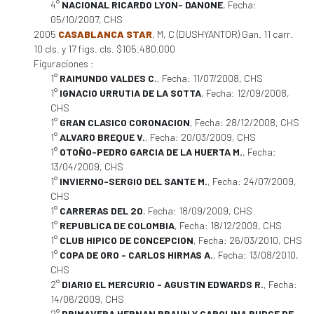
4°
NACIONAL RICARDO LYON- DANONE
, Fecha:
05/10/2007, CHS
2005
CASABLANCA STAR
, M, C (DUSHYANTOR) Gan. 11 carr.
10 cls. y 17 figs. cls. $105.480.000
Figuraciones :
1°
RAIMUNDO VALDES C.
, Fecha: 11/07/2008, CHS
1°
IGNACIO URRUTIA DE LA SOTTA
, Fecha: 12/09/2008,
CHS
1°
GRAN CLASICO CORONACION
, Fecha: 28/12/2008, CHS
1°
ALVARO BREQUE V.
, Fecha: 20/03/2009, CHS
1°
OTOÑO-PEDRO GARCIA DE LA HUERTA M.
, Fecha:
13/04/2009, CHS
1°
INVIERNO-SERGIO DEL SANTE M.
, Fecha: 24/07/2009,
CHS
1°
CARRERAS DEL 20
, Fecha: 18/09/2009, CHS
1°
REPUBLICA DE COLOMBIA
, Fecha: 18/12/2009, CHS
1°
CLUB HIPICO DE CONCEPCION
, Fecha: 26/03/2010, CHS
1°
COPA DE ORO - CARLOS HIRMAS A.
, Fecha: 13/08/2010,
CHS
2°
DIARIO EL MERCURIO - AGUSTIN EDWARDS R.
, Fecha:
14/06/2009, CHS
2°
PRIMAVERA HERNAN BRAUN Y CAROLINA BUDGE DE