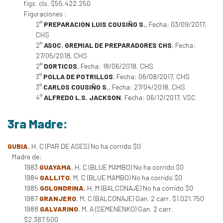
figs. cls. $55.422.250
Figuraciones :
2°
PREPARACION LUIS COUSIÑO S.
, Fecha: 03/09/2017,
CHS
2°
ASOC. GREMIAL DE PREPARADORES CHS
, Fecha:
27/05/2018, CHS
2°
DORTICOS
, Fecha: 18/06/2018, CHS
3°
POLLA DE POTRILLOS
, Fecha: 06/08/2017, CHS
3°
CARLOS COUSIÑO S.
, Fecha: 27/04/2018, CHS
4°
ALFREDO L.S. JACKSON
, Fecha: 06/12/2017, VSC
3ra Madre:
GUBIA
, H, C (PAR DE ASES) No ha corrido $0
Madre de:
1983
GUAYAMA
, H, C (BLUE MAMBO) No ha corrido $0
1984
GALLITO
, M, C (BLUE MAMBO) No ha corrido $0
1985
GOLONDRINA
, H, M (BALCONAJE) No ha corrido $0
1987
GRANJERO
, M, C (BALCONAJE) Gan. 2 carr. $1.021.750
1988
GALVARINO
, M, A (SEMENENKO) Gan. 2 carr.
$2.387.500