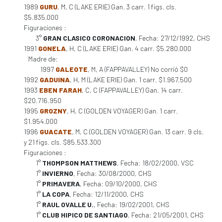
1989
GURU
, M, C (LAKE ERIE) Gan. 3 carr. 1 figs. cls.
$5.835.000
Figuraciones :
3°
GRAN CLASICO CORONACION
, Fecha: 27/12/1992, CHS
1991
GONELA
, H, C (LAKE ERIE) Gan. 4 carr. $5.280.000
Madre de:
1997
GALEOTE
, M, A (FAPPAVALLEY) No corrió $0
1992
GADUINA
, H, M (LAKE ERIE) Gan. 1 carr. $1.967.500
1993
EBEN FARAH
, C, C (FAPPAVALLEY) Gan. 14 carr.
$20.716.950
1995
GROZNY
, H, C (GOLDEN VOYAGER) Gan. 1 carr.
$1.954.000
1996
GUACATE
, M, C (GOLDEN VOYAGER) Gan. 13 carr. 9 cls.
y 21 figs. cls. $85.533.300
Figuraciones :
1°
THOMPSON MATTHEWS
, Fecha: 18/02/2000, VSC
1°
INVIERNO
, Fecha: 30/08/2000, CHS
1°
PRIMAVERA
, Fecha: 09/10/2000, CHS
1°
LA COPA
, Fecha: 12/11/2000, CHS
1°
RAUL OVALLE U.
, Fecha: 19/02/2001, CHS
1°
CLUB HIPICO DE SANTIAGO
, Fecha: 21/05/2001, CHS