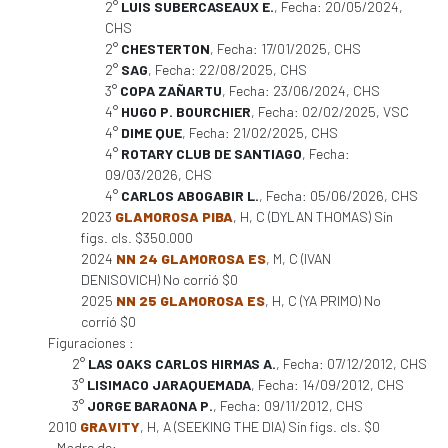
2°
LUIS SUBERCASEAUX E.
, Fecha: 20/05/2024,
CHS
2°
CHESTERTON
, Fecha: 17/01/2025, CHS
2°
SAG
, Fecha: 22/08/2025, CHS
3°
COPA ZAÑARTU
, Fecha: 23/06/2024, CHS
4°
HUGO P. BOURCHIER
, Fecha: 02/02/2025, VSC
4°
DIME QUE
, Fecha: 21/02/2025, CHS
4°
ROTARY CLUB DE SANTIAGO
, Fecha:
09/03/2026, CHS
4°
CARLOS ABOGABIR L.
, Fecha: 05/06/2026, CHS
2023
GLAMOROSA PIBA
, H, C (DYLAN THOMAS) Sin
figs. cls. $350.000
2024
NN 24 GLAMOROSA ES
, M, C (IVAN
DENISOVICH) No corrió $0
2025
NN 25 GLAMOROSA ES
, H, C (YA PRIMO) No
corrió $0
Figuraciones :
2°
LAS OAKS CARLOS HIRMAS A.
, Fecha: 07/12/2012, CHS
3°
LISIMACO JARAQUEMADA
, Fecha: 14/09/2012, CHS
3°
JORGE BARAONA P.
, Fecha: 09/11/2012, CHS
2010
GRAVITY
, H, A (SEEKING THE DIA) Sin figs. cls. $0
Madre de: