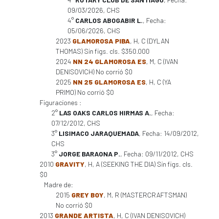
09/03/2026, CHS
4°
CARLOS ABOGABIR L.
, Fecha:
05/06/2026, CHS
2023
GLAMOROSA PIBA
, H, C (DYLAN
THOMAS) Sin figs. cls. $350.000
2024
NN 24 GLAMOROSA ES
, M, C (IVAN
DENISOVICH) No corrió $0
2025
NN 25 GLAMOROSA ES
, H, C (YA
PRIMO) No corrió $0
Figuraciones :
2°
LAS OAKS CARLOS HIRMAS A.
, Fecha:
07/12/2012, CHS
3°
LISIMACO JARAQUEMADA
, Fecha: 14/09/2012,
CHS
3°
JORGE BARAONA P.
, Fecha: 09/11/2012, CHS
2010
GRAVITY
, H, A (SEEKING THE DIA) Sin figs. cls.
$0
Madre de:
2015
GREY BOY
, M, R (MASTERCRAFTSMAN)
No corrió $0
2013
GRANDE ARTISTA
, H, C (IVAN DENISOVICH)