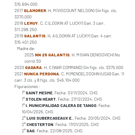
$15.694.000
2017
GLAMORER
, H, M (VISCOUNT NELSON) Sin figs. cls.
$370.000
2018
LEMUY
, C, C (LOOKIN AT LUCKY) Gan. 3 carr.
$11.298.250
2019
GALANTIS
, H, A (LOOKIN AT LUCKY) Gan. 4 carr.
$15.401.250
Madre de:
2025
NN 25 GALANTIS
, H, M (IVAN DENISOVICH) No
corrió $0
2020
GADARA
, H, C (WAR COMMAND) Sin figs. cls. $375.000
2021
NUNCA PERDONA
, C, M (MENDELSSOHN (USA)) Gan. 11
carr. 3 cls. y 8 figs. cls. $46.104.000
Figuraciones :
1°
SAINT MESME
, Fecha: 01/11/2024, CHS
1°
STOLEN HEART
, Fecha: 27/12/2024, CHS
1°
I. MUNICIPALIDAD CALERA DE TANGO
, Fecha:
10/04/2026, CHS
2°
LUIS SUBERCASEAUX E.
, Fecha: 20/05/2024, CHS
2°
CHESTERTON
, Fecha: 17/01/2025, CHS
2°
SAG
, Fecha: 22/08/2025, CHS