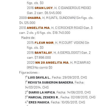
figs. cls. $0
2016
GRAN LUCY
, H, C (DANGEROUS MIDGE)
Gan. 2 carr. $6.545.000
2009
GHABRA
, H, M (UNTIL SUNDOWN) Sin figs. cls.
$4.125.000
2010
ANGELITA MIA
, H, C (CROCKER ROAD) Gan. 3
carr. 2 cls. y 6 figs. cls. $19.740.000
Madre de:
2015
FLEUR NOIR
, H, M (COURT VISION) Sin
figs. cls. $0
2016
BANTALAY
, H, A (GEMOLOGIST) Gan. 2
carr. $7.896.000
2020
NN 20 ANGELITA MIA
, H, M (ZAWRAQ
(IRE)) No corrió $0
Figuraciones :
1°
LUIS DAVILA L.
, Fecha: 29/09/2013, CHS
1°
REVISTA SUBIERON BANDERA
, Fecha:
14/03/2014, CHS
2°
DIARIO LA HIPICA
, Fecha: 14/06/2013, CHS
3°
MARCIAL ZEGERS R.
, Fecha: 02/08/2013, CHS
4°
ERES MAGICA
, Fecha: 10/05/2013, CHS