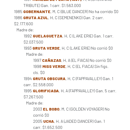
TRIBUTE) Gan. 1 carr. $1.563.000
1985
GOBERNANTE
, M, C (BLUE DANCER) No ha corrido $0
1986
GRUTA AZUL
, H, C (SEMENENKO) Gan. 2 carr.
$2.177.600
Madre de:
1992
GUELAGUETZA
, H, C (LAKE ERIE) Gan. 1 carr.
$2.037.500
1993
GRUTA VERDE
, H, C (LAKE ERIE) No corrió $0
Madre de:
1997
CAÑAZAS
, H, A (EL FIACA) No corrió $0
1998
MISS VERDE
, H, C (EL FIACA) Sin figs.
cls. $0
1994
GRUTA OBSCURA
, H, C (FAPPAVALLEY) Gan. 1
carr. $2.558.000
1995
GLORIFICADA
, H, A (FAPPAVALLEY) Gan. 5 carr.
$7.267.500
Madre de:
2003
EL BOBO
, M, C (GOLDEN VOYAGER) No
corrió $0
2005
UCHA
, H, A (JADED DANCER) Gan. 1
carr. $1.652.500