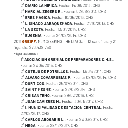
2°
DIARIO LA HIPICA
, Fecha: 14/06/2013, CHS
3°
MARCIAL ZEGERS R.
, Fecha: 02/08/2013, CHS
4°
ERES MAGICA
, Fecha: 10/05/2013, CHS
4°
LISIMACO JARAQUEMADA
, Fecha: 21/10/2013, CHS
4°
LA SEXTA
, Fecha: 13/01/2014, CHS
4°
EUGENIA
, Fecha: 24/02/2014, CHS
2011
GREIFF
, M, M (SEEKING THE DIA) Gan. 12 carr. 1 cls. y 21
figs. cls. $70.439.750
Figuraciones :
1°
ASOCIACION GREMIAL DE PREPARADORES C.H.S.
,
Fecha: 27/05/2016, CHS
2°
COTEJO DE POTRILLOS
, Fecha: 13/04/2014, CHS
2°
ALVARO COVARRUBIAS P.
, Fecha: 09/05/2014, CHS
2°
DORTICOS
, Fecha: 25/07/2014, CHS
2°
SAINT MESME
, Fecha: 22/08/2014, CHS
2°
CRISANTEMO
, Fecha: 29/07/2016, CHS
2°
JUAN CAVIERES M.
, Fecha: 30/01/2017, CHS
2°
I. MUNICIPALIDAD DE ESTACION CENTRAL
, Fecha:
27/02/2017, CHS
2°
CARLOS ABOGABIR L.
, Fecha: 27/03/2017, CHS
2°
MEGA
, Fecha: 29/12/2017, CHS