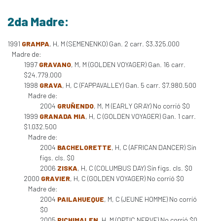
2da Madre:
1991
GRAMPA
, H, M (SEMENENKO) Gan. 2 carr. $3.325.000
Madre de:
1997
GRAVANO
, M, M (GOLDEN VOYAGER) Gan. 16 carr.
$24.779.000
1998
GRAVA
, H, C (FAPPAVALLEY) Gan. 5 carr. $7.980.500
Madre de:
2004
GRUÑENDO
, M, M (EARLY GRAY) No corrió $0
1999
GRANADA MIA
, H, C (GOLDEN VOYAGER) Gan. 1 carr.
$1.032.500
Madre de:
2004
BACHELORETTE
, H, C (AFRICAN DANCER) Sin
figs. cls. $0
2006
ZISKA
, H, C (COLUMBUS DAY) Sin figs. cls. $0
2000
GRAVIER
, H, C (GOLDEN VOYAGER) No corrió $0
Madre de:
2004
PAILAHUEQUE
, M, C (JEUNE HOMME) No corrió
$0
2005
PICHIMALEN
, H, M (OPTIC NERVE) No corrió $0