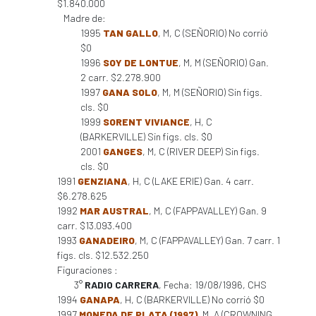
$1.840.000
Madre de:
1995
TAN GALLO
, M, C (SEÑORIO) No corrió
$0
1996
SOY DE LONTUE
, M, M (SEÑORIO) Gan.
2 carr. $2.278.900
1997
GANA SOLO
, M, M (SEÑORIO) Sin figs.
cls. $0
1999
SORENT VIVIANCE
, H, C
(BARKERVILLE) Sin figs. cls. $0
2001
GANGES
, M, C (RIVER DEEP) Sin figs.
cls. $0
1991
GENZIANA
, H, C (LAKE ERIE) Gan. 4 carr.
$6.278.625
1992
MAR AUSTRAL
, M, C (FAPPAVALLEY) Gan. 9
carr. $13.093.400
1993
GANADEIRO
, M, C (FAPPAVALLEY) Gan. 7 carr. 1
figs. cls. $12.532.250
Figuraciones :
3°
RADIO CARRERA
, Fecha: 19/08/1996, CHS
1994
GANAPA
, H, C (BARKERVILLE) No corrió $0
1997
MONEDA DE PLATA (1997)
, M, A (CROWNING