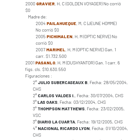
2000
GRAVIER
, H, C (GOLDEN VOYAGER) No corrió
$0
Madre de:
2004
PAILAHUEQUE
, M, C (JEUNE HOMME)
No corrió $0
2005
PICHIMALEN
, H, M (OPTIC NERVE) No
corrió $0
2007
MARIMEL
, H, M (OPTIC NERVE) Gan. 1
carr. $1.732.500
2001
PASANLO
, H, M (DUSHYANTOR) Gan. 1 carr. 6
figs. cls. $10.630.550
Figuraciones :
2°
JULIO SUBERCASEAUX B
, Fecha: 28/05/2004,
CHS
2°
CARLOS VALDES I.
, Fecha: 30/07/2004, CHS
3°
LAS OAKS
, Fecha: 03/12/2004, CHS
3°
THOMPSON MATTHEWS
, Fecha: 23/02/2005,
VSC
3°
DIARIO LA CUARTA
, Fecha: 19/12/2005, CHS
4°
NACIONAL RICARDO LYON
, Fecha: 01/10/2004,
CHS