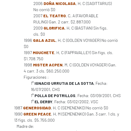
2006
DOÑA NICOLASA
, H, C (SAGITTARIUS)
No corrió $0
2007
EL TEATRO
, C, A (FAVORABLE
RULING) Gan. 2 carr. $2.887.000
2009
GLORIFICA
, H, C (BASTIAN) Sin figs.
cls. $0
1996
GALA AZUL
, H, C (GOLDEN VOYAGER) No corrió
$0
1997
MOUCHETE
, H, C (FAPPAVALLEY) Sin figs. cls.
$1.708.750
1998
MISTER ACPEN
, M, C (GOLDEN VOYAGER) Gan.
4 carr. 3 cls. $60.250.000
Figuraciones :
1°
IGNACIO URRUTIA DE LA SOTTA
, Fecha:
16/07/2001, CHS
1°
POLLA DE POTRILLOS
, Fecha: 03/09/2001, CHS
1°
EL DERBY
, Fecha: 03/02/2002, VSC
1987
GENEROSIDAD
, H, C (SEMENENKO) No corrió $0
1990
GREEN PEACE
, H, M (SEMENENKO) Gan. 3 carr. 1 cls. y
13 figs. cls. $5.755.000
Madre de: