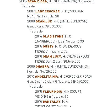
2003
GRAN DIOSA
, H, C (DUSHYANTOR) No corrió $0
Madre de:
2007
LADY CROCKER
, H, M (CROCKER
ROAD) Sin figs. cls. $0
2008
GRAN LUZ
, H, C (UNTIL SUNDOWN)
Gan. 5 carr. $9.530.000
Madre de:
2014
GLAD STONE
, M, C
(DANGEROUS MIDGE) No corrió $0
2015
GUSSY
, H, C (DANGEROUS
MIDGE) Sin figs. cls. $0
2016
GRAN LUCY
, H, C (DANGEROUS
MIDGE) Gan. 2 carr. $6.545.000
2009
GHABRA
, H, M (UNTIL SUNDOWN) Sin
figs. cls. $4.125.000
2010
ANGELITA MIA
, H, C (CROCKER ROAD)
Gan. 3 carr. 2 cls. y 6 figs. cls. $19.740.000
Madre de:
2015
FLEUR NOIR
, H, M (COURT
VISION) Sin figs. cls. $0
2016
BANTALAY
, H, A
(GEMOLOGIST) Gan. 2 carr.