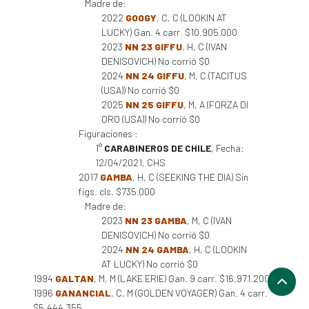
Madre de:
2022
GOOGY
, C, C (LOOKIN AT
LUCKY) Gan. 4 carr. $10.905.000
2023
NN 23 GIFFU
, H, C (IVAN
DENISOVICH) No corrió $0
2024
NN 24 GIFFU
, M, C (TACITUS
(USA)) No corrió $0
2025
NN 25 GIFFU
, M, A (FORZA DI
ORO (USA)) No corrió $0
Figuraciones :
1°
CARABINEROS DE CHILE
, Fecha:
12/04/2021, CHS
2017
GAMBA
, H, C (SEEKING THE DIA) Sin
figs. cls. $735.000
Madre de:
2023
NN 23 GAMBA
, M, C (IVAN
DENISOVICH) No corrió $0
2024
NN 24 GAMBA
, H, C (LOOKIN
AT LUCKY) No corrió $0
1994
GALTAN
, M, M (LAKE ERIE) Gan. 9 carr. $16.971.200
1996
GANANCIAL
, C, M (GOLDEN VOYAGER) Gan. 4 carr.
$5.444.355