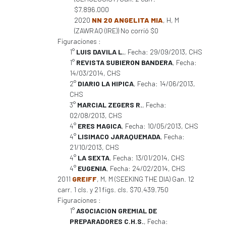
$7.896.000
2020
NN 20 ANGELITA MIA
, H, M
(ZAWRAQ (IRE)) No corrió $0
Figuraciones :
1°
LUIS DAVILA L.
, Fecha: 29/09/2013, CHS
1°
REVISTA SUBIERON BANDERA
, Fecha:
14/03/2014, CHS
2°
DIARIO LA HIPICA
, Fecha: 14/06/2013,
CHS
3°
MARCIAL ZEGERS R.
, Fecha:
02/08/2013, CHS
4°
ERES MAGICA
, Fecha: 10/05/2013, CHS
4°
LISIMACO JARAQUEMADA
, Fecha:
21/10/2013, CHS
4°
LA SEXTA
, Fecha: 13/01/2014, CHS
4°
EUGENIA
, Fecha: 24/02/2014, CHS
2011
GREIFF
, M, M (SEEKING THE DIA) Gan. 12
carr. 1 cls. y 21 figs. cls. $70.439.750
Figuraciones :
1°
ASOCIACION GREMIAL DE
PREPARADORES C.H.S.
, Fecha: