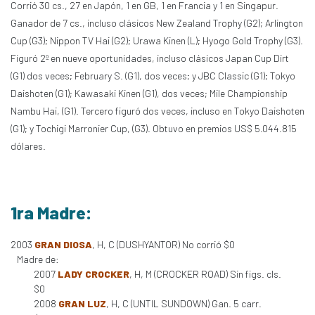
Corrió 30 cs., 27 en Japón, 1 en GB, 1 en Francia y 1 en Singapur.
Ganador de 7 cs., incluso clásicos New Zealand Trophy (G2); Arlington
Cup (G3); Nippon TV Hai (G2); Urawa Kinen (L); Hyogo Gold Trophy (G3).
Figuró 2º en nueve oportunidades, incluso clásicos Japan Cup Dirt
(G1) dos veces; February S. (G1), dos veces; y JBC Classic (G1); Tokyo
Daishoten (G1); Kawasaki Kinen (G1), dos veces; Mile Championship
Nambu Hai, (G1). Tercero figuró dos veces, incluso en Tokyo Daishoten
(G1); y Tochigi Marronier Cup, (G3). Obtuvo en premios US$ 5.044.815
dólares.
1ra Madre:
2003
GRAN DIOSA
, H, C (DUSHYANTOR) No corrió $0
Madre de:
2007
LADY CROCKER
, H, M (CROCKER ROAD) Sin figs. cls.
$0
2008
GRAN LUZ
, H, C (UNTIL SUNDOWN) Gan. 5 carr.