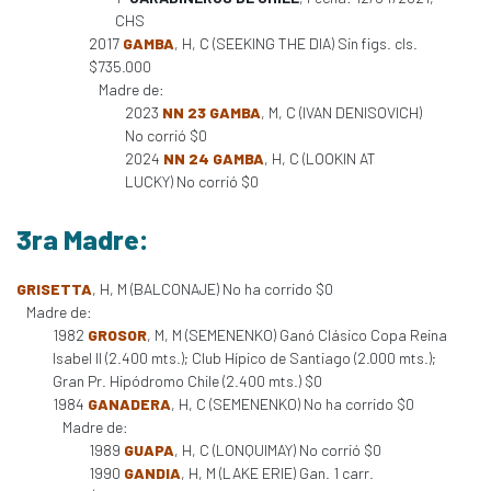
CHS
2017
GAMBA
, H, C (SEEKING THE DIA) Sin figs. cls.
$735.000
Madre de:
2023
NN 23 GAMBA
, M, C (IVAN DENISOVICH)
No corrió $0
2024
NN 24 GAMBA
, H, C (LOOKIN AT
LUCKY) No corrió $0
3ra Madre:
GRISETTA
, H, M (BALCONAJE) No ha corrido $0
Madre de:
1982
GROSOR
, M, M (SEMENENKO) Ganó Clásico Copa Reina
Isabel II (2.400 mts.); Club Hípico de Santiago (2.000 mts.);
Gran Pr. Hipódromo Chile (2.400 mts.) $0
1984
GANADERA
, H, C (SEMENENKO) No ha corrido $0
Madre de:
1989
GUAPA
, H, C (LONQUIMAY) No corrió $0
1990
GANDIA
, H, M (LAKE ERIE) Gan. 1 carr.