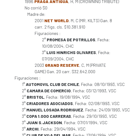
1996
PRAGA ANTIGUA
, H, M (CROWNING TRIBUTE)
No corrió $0
Madre de:
2001
NET WORLD
, M, C (MR. KILTS) Gan. 8
carr. 2 figs. cls. $10.381.910
Figuraciones :
2°
PROMESA DE POTRILLOS
, Fecha:
10/08/2004, CHC
3°
LUIS HINRICHS OLIVARES
, Fecha:
07/09/2004, CHC
2003
GRAND RESERVE
, C, M (PRIVATE
GAME) Gan. 20 carr. $32.642.000
Figuraciones :
1°
AUTOMOVIL CLUB DE CHILE
, Fecha: 08/10/1993, VSC
2°
CAMARA DE COMERCIO
, Fecha: 03/12/1993, VSC
2°
BRISTOL
, Fecha: 19/08/1994, VSC
3°
CRIADORES ASOCIADOS
, Fecha: 02/08/1993, VSC
3°
MANUEL LOSADA RODRIGUEZ
, Fecha: 24/09/1993, VSC
3°
COPA 1.000 CARRERAS
, Fecha: 29/10/1993, VSC
3°
JUAN S.JACKSON
, Fecha: 07/01/1994, VSC
3°
ARCHI
, Fecha: 29/04/1994, VSC
3°
CLUB DE VI\A DEL MAR
, Fecha: 17/06/1994, VSC