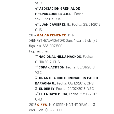
VSC
4°
ASOCIACION GREMIAL DE
PREPARADORES C.H.S.
, Fecha:
22/05/2017, CHS
4°
JUAN CAVIERES M.
, Fecha: 29/01/2018,
CHS
2014
GALANTEMENTE
, M, N
(HENRYTHENAVIGATOR) Gan. 4 carr. 2 cls. y 3
figs. cls. $53.907.500
Figuraciones :
1°
NACIONAL MILLA MACHOS
, Fecha:
01/10/2017, CHS
1°
COPA JACKSON
, Fecha: 05/01/2018,
VSC
3°
GRAN CLASICO CORONACION PABLO
BARAONA U.
, Fecha: 08/12/2017, CHS
3°
EL DERBY
, Fecha: 04/02/2018, VSC
4°
EL ENSAYO MEGA
, Fecha: 27/10/2017,
CHS
2016
GIFFU
, H, C (SEEKING THE DIA) Gan. 3
carr. 1 cls. $6.420.000