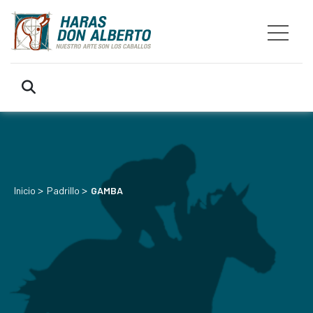
>
>
Inicio
Padrillo
GAMBA