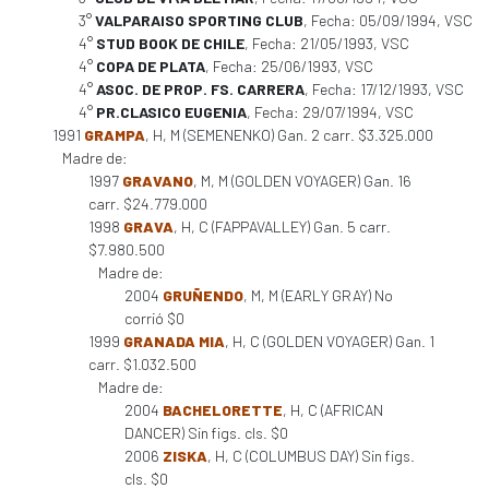
3°
VALPARAISO SPORTING CLUB
, Fecha: 05/09/1994, VSC
4°
STUD BOOK DE CHILE
, Fecha: 21/05/1993, VSC
4°
COPA DE PLATA
, Fecha: 25/06/1993, VSC
4°
ASOC. DE PROP. FS. CARRERA
, Fecha: 17/12/1993, VSC
4°
PR.CLASICO EUGENIA
, Fecha: 29/07/1994, VSC
1991
GRAMPA
, H, M (SEMENENKO) Gan. 2 carr. $3.325.000
Madre de:
1997
GRAVANO
, M, M (GOLDEN VOYAGER) Gan. 16
carr. $24.779.000
1998
GRAVA
, H, C (FAPPAVALLEY) Gan. 5 carr.
$7.980.500
Madre de:
2004
GRUÑENDO
, M, M (EARLY GRAY) No
corrió $0
1999
GRANADA MIA
, H, C (GOLDEN VOYAGER) Gan. 1
carr. $1.032.500
Madre de:
2004
BACHELORETTE
, H, C (AFRICAN
DANCER) Sin figs. cls. $0
2006
ZISKA
, H, C (COLUMBUS DAY) Sin figs.
cls. $0