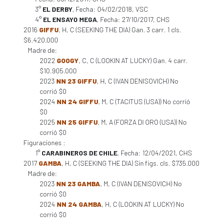
3°
EL DERBY
, Fecha: 04/02/2018, VSC
4°
EL ENSAYO MEGA
, Fecha: 27/10/2017, CHS
2016
GIFFU
, H, C (SEEKING THE DIA) Gan. 3 carr. 1 cls.
$6.420.000
Madre de:
2022
GOOGY
, C, C (LOOKIN AT LUCKY) Gan. 4 carr.
$10.905.000
2023
NN 23 GIFFU
, H, C (IVAN DENISOVICH) No
corrió $0
2024
NN 24 GIFFU
, M, C (TACITUS (USA)) No corrió
$0
2025
NN 25 GIFFU
, M, A (FORZA DI ORO (USA)) No
corrió $0
Figuraciones :
1°
CARABINEROS DE CHILE
, Fecha: 12/04/2021, CHS
2017
GAMBA
, H, C (SEEKING THE DIA) Sin figs. cls. $735.000
Madre de:
2023
NN 23 GAMBA
, M, C (IVAN DENISOVICH) No
corrió $0
2024
NN 24 GAMBA
, H, C (LOOKIN AT LUCKY) No
corrió $0