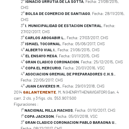
2°
IGNACIO URRUTIA DE LA SOTTA
, Fecha: 21/08/2015,
CHS
2°
BOLSA DE COMERCIO DE SANTIAGO
, Fecha: 28/11/2016,
CHS
3°
I. MUNICIPALIDAD DE ESTACION CENTRAL
, Fecha:
27/02/2017, CHS
3°
CARLOS ABOGABIR L.
, Fecha: 27/03/2017, CHS
3°
ISMAEL TOCORNAL
, Fecha: 05/06/2017, CHS
4°
ALBERTO VIAL I.
, Fecha: 21/06/2015, CHS
4°
EL ENSAYO MEGA
, Fecha: 01/11/2015, CHS
4°
GRAN CLASICO CORONACION
, Fecha: 25/12/2015, CHS
4°
COPA EL MERCURIO
, Fecha: 20/01/2016, VSC
4°
ASOCIACION GREMIAL DE PREPARADORES C.H.S.
,
Fecha: 22/05/2017, CHS
4°
JUAN CAVIERES M.
, Fecha: 29/01/2018, CHS
2014
GALANTEMENTE
, M, N (HENRYTHENAVIGATOR) Gan. 4
carr. 2 cls. y 3 figs. cls. $53.907.500
Figuraciones :
1°
NACIONAL MILLA MACHOS
, Fecha: 01/10/2017, CHS
1°
COPA JACKSON
, Fecha: 05/01/2018, VSC
3°
GRAN CLASICO CORONACION PABLO BARAONA U.
,
Fecha: 08/12/2017, CHS