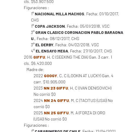
cls. $53.907.500
Figuraciones :
1°
NACIONAL MILLA MACHOS
, Fecha: 01/10/2017,
CHS
1°
COPA JACKSON
, Fecha: 05/01/2018, VSC
3°
GRAN CLASICO CORONACION PABLO BARAONA
U.
, Fecha: 08/12/2017, CHS
3°
EL DERBY
, Fecha: 04/02/2018, VSC
4°
EL ENSAYO MEGA
, Fecha: 27/10/2017, CHS
2016
GIFFU
, H, C (SEEKING THE DIA) Gan. 3 carr. 1
cls. $6.420.000
Madre de:
2022
GOOGY
, C, C (LOOKIN AT LUCKY) Gan. 4
carr. $10.905.000
2023
NN 23 GIFFU
, H, C (IVAN DENISOVICH)
No corrió $0
2024
NN 24 GIFFU
, M, C (TACITUS (USA)) No
corrió $0
2025
NN 25 GIFFU
, M, A (FORZA DI ORO
(USA)) No corrió $0
Figuraciones :
1°
CARABINEROS DE CHILE
, Fecha: 12/04/2021,