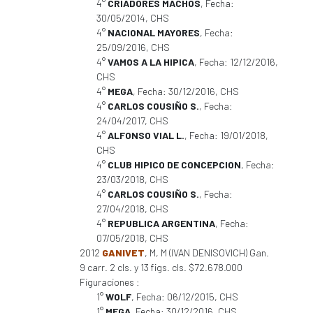
4°
CRIADORES MACHOS
, Fecha:
30/05/2014, CHS
4°
NACIONAL MAYORES
, Fecha:
25/09/2016, CHS
4°
VAMOS A LA HIPICA
, Fecha: 12/12/2016,
CHS
4°
MEGA
, Fecha: 30/12/2016, CHS
4°
CARLOS COUSIÑO S.
, Fecha:
24/04/2017, CHS
4°
ALFONSO VIAL L.
, Fecha: 19/01/2018,
CHS
4°
CLUB HIPICO DE CONCEPCION
, Fecha:
23/03/2018, CHS
4°
CARLOS COUSIÑO S.
, Fecha:
27/04/2018, CHS
4°
REPUBLICA ARGENTINA
, Fecha:
07/05/2018, CHS
2012
GANIVET
, M, M (IVAN DENISOVICH) Gan.
9 carr. 2 cls. y 13 figs. cls. $72.678.000
Figuraciones :
1°
WOLF
, Fecha: 06/12/2015, CHS
1°
MEGA
, Fecha: 30/12/2016, CHS