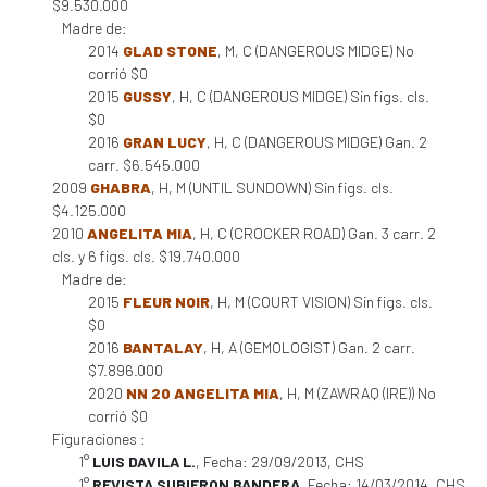
$9.530.000
Madre de:
2014
GLAD STONE
, M, C (DANGEROUS MIDGE) No
corrió $0
2015
GUSSY
, H, C (DANGEROUS MIDGE) Sin figs. cls.
$0
2016
GRAN LUCY
, H, C (DANGEROUS MIDGE) Gan. 2
carr. $6.545.000
2009
GHABRA
, H, M (UNTIL SUNDOWN) Sin figs. cls.
$4.125.000
2010
ANGELITA MIA
, H, C (CROCKER ROAD) Gan. 3 carr. 2
cls. y 6 figs. cls. $19.740.000
Madre de:
2015
FLEUR NOIR
, H, M (COURT VISION) Sin figs. cls.
$0
2016
BANTALAY
, H, A (GEMOLOGIST) Gan. 2 carr.
$7.896.000
2020
NN 20 ANGELITA MIA
, H, M (ZAWRAQ (IRE)) No
corrió $0
Figuraciones :
1°
LUIS DAVILA L.
, Fecha: 29/09/2013, CHS
1°
REVISTA SUBIERON BANDERA
, Fecha: 14/03/2014, CHS