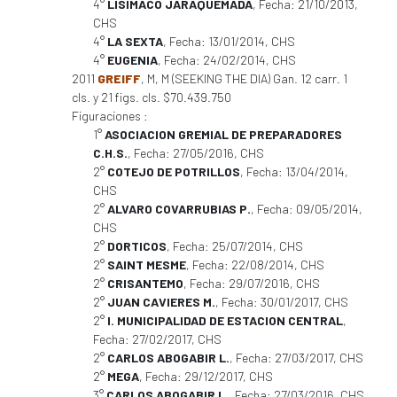
4°
LISIMACO JARAQUEMADA
, Fecha: 21/10/2013,
CHS
4°
LA SEXTA
, Fecha: 13/01/2014, CHS
4°
EUGENIA
, Fecha: 24/02/2014, CHS
2011
GREIFF
, M, M (SEEKING THE DIA) Gan. 12 carr. 1
cls. y 21 figs. cls. $70.439.750
Figuraciones :
1°
ASOCIACION GREMIAL DE PREPARADORES
C.H.S.
, Fecha: 27/05/2016, CHS
2°
COTEJO DE POTRILLOS
, Fecha: 13/04/2014,
CHS
2°
ALVARO COVARRUBIAS P.
, Fecha: 09/05/2014,
CHS
2°
DORTICOS
, Fecha: 25/07/2014, CHS
2°
SAINT MESME
, Fecha: 22/08/2014, CHS
2°
CRISANTEMO
, Fecha: 29/07/2016, CHS
2°
JUAN CAVIERES M.
, Fecha: 30/01/2017, CHS
2°
I. MUNICIPALIDAD DE ESTACION CENTRAL
,
Fecha: 27/02/2017, CHS
2°
CARLOS ABOGABIR L.
, Fecha: 27/03/2017, CHS
2°
MEGA
, Fecha: 29/12/2017, CHS
3°
CARLOS ABOGABIR L.
, Fecha: 27/03/2016, CHS