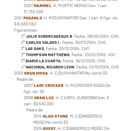
2007
MARIMEL
, H, M (OPTIC NERVE) Gan. 1 carr.
$1.732.500
2001
PASANLO
, H, M (DUSHYANTOR) Gan. 1 carr. 6 figs. cls.
$10.630.550
Figuraciones :
2°
JULIO SUBERCASEAUX B
, Fecha: 28/05/2004, CHS
2°
CARLOS VALDES I.
, Fecha: 30/07/2004, CHS
3°
LAS OAKS
, Fecha: 03/12/2004, CHS
3°
THOMPSON MATTHEWS
, Fecha: 23/02/2005, VSC
3°
DIARIO LA CUARTA
, Fecha: 19/12/2005, CHS
4°
NACIONAL RICARDO LYON
, Fecha: 01/10/2004, CHS
2003
GRAN DIOSA
, H, C (DUSHYANTOR) No corrió $0
Madre de:
2007
LADY CROCKER
, H, M (CROCKER ROAD) Sin
figs. cls. $0
2008
GRAN LUZ
, H, C (UNTIL SUNDOWN) Gan. 5
carr. $9.530.000
Madre de:
2014
GLAD STONE
, M, C (DANGEROUS
MIDGE) No corrió $0
2015
GUSSY
, H, C (DANGEROUS MIDGE) Sin