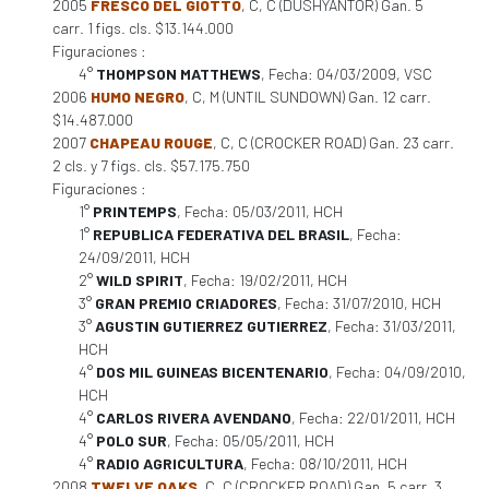
2005
FRESCO DEL GIOTTO
, C, C (DUSHYANTOR) Gan. 5
carr. 1 figs. cls. $13.144.000
Figuraciones :
4°
THOMPSON MATTHEWS
, Fecha: 04/03/2009, VSC
2006
HUMO NEGRO
, C, M (UNTIL SUNDOWN) Gan. 12 carr.
$14.487.000
2007
CHAPEAU ROUGE
, C, C (CROCKER ROAD) Gan. 23 carr.
2 cls. y 7 figs. cls. $57.175.750
Figuraciones :
1°
PRINTEMPS
, Fecha: 05/03/2011, HCH
1°
REPUBLICA FEDERATIVA DEL BRASIL
, Fecha:
24/09/2011, HCH
2°
WILD SPIRIT
, Fecha: 19/02/2011, HCH
3°
GRAN PREMIO CRIADORES
, Fecha: 31/07/2010, HCH
3°
AGUSTIN GUTIERREZ GUTIERREZ
, Fecha: 31/03/2011,
HCH
4°
DOS MIL GUINEAS BICENTENARIO
, Fecha: 04/09/2010,
HCH
4°
CARLOS RIVERA AVENDANO
, Fecha: 22/01/2011, HCH
4°
POLO SUR
, Fecha: 05/05/2011, HCH
4°
RADIO AGRICULTURA
, Fecha: 08/10/2011, HCH
2008
TWELVE OAKS
, C, C (CROCKER ROAD) Gan. 5 carr. 3