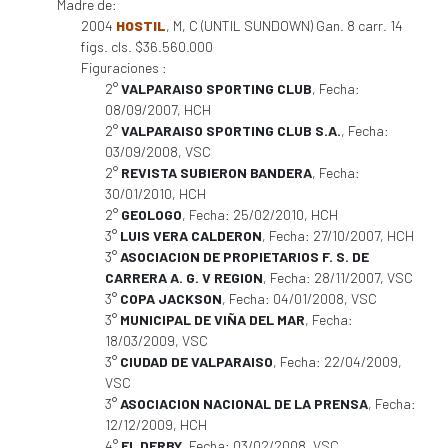
Madre de:
2004
HOSTIL
, M, C (UNTIL SUNDOWN) Gan. 8 carr. 14
figs. cls. $36.560.000
Figuraciones :
2°
VALPARAISO SPORTING CLUB
, Fecha:
08/09/2007, HCH
2°
VALPARAISO SPORTING CLUB S.A.
, Fecha:
03/09/2008, VSC
2°
REVISTA SUBIERON BANDERA
, Fecha:
30/01/2010, HCH
2°
GEOLOGO
, Fecha: 25/02/2010, HCH
3°
LUIS VERA CALDERON
, Fecha: 27/10/2007, HCH
3°
ASOCIACION DE PROPIETARIOS F. S. DE
CARRERA A. G. V REGION
, Fecha: 28/11/2007, VSC
3°
COPA JACKSON
, Fecha: 04/01/2008, VSC
3°
MUNICIPAL DE VIÑA DEL MAR
, Fecha:
18/03/2009, VSC
3°
CIUDAD DE VALPARAISO
, Fecha: 22/04/2009,
VSC
3°
ASOCIACION NACIONAL DE LA PRENSA
, Fecha:
12/12/2009, HCH
4°
EL DERBY
, Fecha: 03/02/2008, VSC