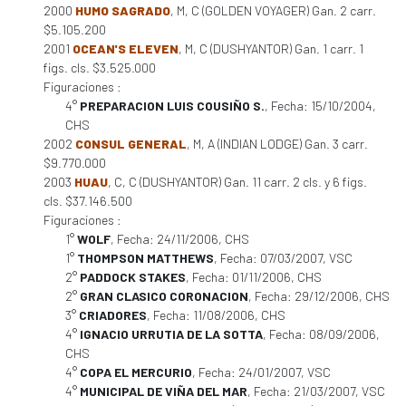
2000
HUMO SAGRADO
, M, C (GOLDEN VOYAGER) Gan. 2 carr.
$5.105.200
2001
OCEAN'S ELEVEN
, M, C (DUSHYANTOR) Gan. 1 carr. 1
figs. cls. $3.525.000
Figuraciones :
4°
PREPARACION LUIS COUSIÑO S.
, Fecha: 15/10/2004,
CHS
2002
CONSUL GENERAL
, M, A (INDIAN LODGE) Gan. 3 carr.
$9.770.000
2003
HUAU
, C, C (DUSHYANTOR) Gan. 11 carr. 2 cls. y 6 figs.
cls. $37.146.500
Figuraciones :
1°
WOLF
, Fecha: 24/11/2006, CHS
1°
THOMPSON MATTHEWS
, Fecha: 07/03/2007, VSC
2°
PADDOCK STAKES
, Fecha: 01/11/2006, CHS
2°
GRAN CLASICO CORONACION
, Fecha: 29/12/2006, CHS
3°
CRIADORES
, Fecha: 11/08/2006, CHS
4°
IGNACIO URRUTIA DE LA SOTTA
, Fecha: 08/09/2006,
CHS
4°
COPA EL MERCURIO
, Fecha: 24/01/2007, VSC
4°
MUNICIPAL DE VIÑA DEL MAR
, Fecha: 21/03/2007, VSC