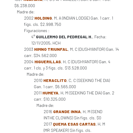
$6.238.000
Madre de:
2002
HOLDING
, M, A (INDIAN LODGE) Gan. 1 carr. 1
figs. cls. $2.998.750
Figuraciones :
4°
GUILLERMO DEL PEDREGAL H.
, Fecha:
12/11/2005, HCH
2003
HIMNO TRIUNFAL
, M, C (DUSHYANTOR) Gan. 14
carr. $34.562.000
2004
HIGUERILLAS
, H, C (DUSHYANTOR) Gan. 4
carr. 1 cls. y 3 figs. cls. $13.528.000
Madre de:
2010
HERACLITO
, C, C (SEEKING THE DIA)
Gan. 1 carr. $6.565.000
2011
HUMEYA
, H, M (SEEKING THE DIA) Gan. 2
carr. $10.325.000
Madre de:
2016
GRANDE INNA
, H, M (SEND
INTHE CLOWNS) Sin figs. cls. $0
2017
QUEMA ESAS CARTAS
, H, M
(MR SPEAKER) Sin figs. cls.