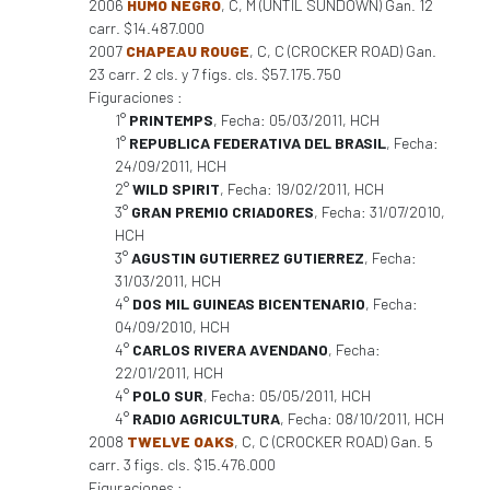
2006
HUMO NEGRO
, C, M (UNTIL SUNDOWN) Gan. 12
carr. $14.487.000
2007
CHAPEAU ROUGE
, C, C (CROCKER ROAD) Gan.
23 carr. 2 cls. y 7 figs. cls. $57.175.750
Figuraciones :
1°
PRINTEMPS
, Fecha: 05/03/2011, HCH
1°
REPUBLICA FEDERATIVA DEL BRASIL
, Fecha:
24/09/2011, HCH
2°
WILD SPIRIT
, Fecha: 19/02/2011, HCH
3°
GRAN PREMIO CRIADORES
, Fecha: 31/07/2010,
HCH
3°
AGUSTIN GUTIERREZ GUTIERREZ
, Fecha:
31/03/2011, HCH
4°
DOS MIL GUINEAS BICENTENARIO
, Fecha:
04/09/2010, HCH
4°
CARLOS RIVERA AVENDANO
, Fecha:
22/01/2011, HCH
4°
POLO SUR
, Fecha: 05/05/2011, HCH
4°
RADIO AGRICULTURA
, Fecha: 08/10/2011, HCH
2008
TWELVE OAKS
, C, C (CROCKER ROAD) Gan. 5
carr. 3 figs. cls. $15.476.000
Figuraciones :