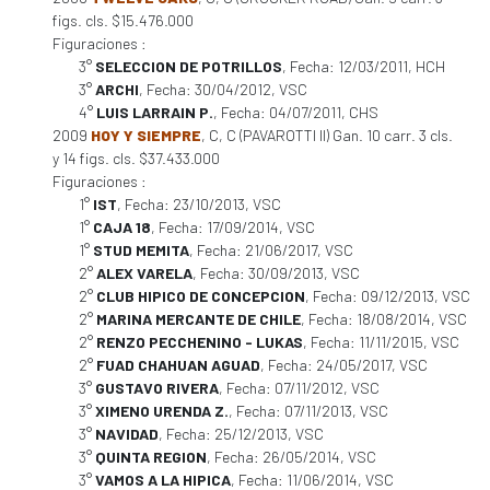
figs. cls. $15.476.000
Figuraciones :
3°
SELECCION DE POTRILLOS
, Fecha: 12/03/2011, HCH
3°
ARCHI
, Fecha: 30/04/2012, VSC
4°
LUIS LARRAIN P.
, Fecha: 04/07/2011, CHS
2009
HOY Y SIEMPRE
, C, C (PAVAROTTI II) Gan. 10 carr. 3 cls.
y 14 figs. cls. $37.433.000
Figuraciones :
1°
IST
, Fecha: 23/10/2013, VSC
1°
CAJA 18
, Fecha: 17/09/2014, VSC
1°
STUD MEMITA
, Fecha: 21/06/2017, VSC
2°
ALEX VARELA
, Fecha: 30/09/2013, VSC
2°
CLUB HIPICO DE CONCEPCION
, Fecha: 09/12/2013, VSC
2°
MARINA MERCANTE DE CHILE
, Fecha: 18/08/2014, VSC
2°
RENZO PECCHENINO - LUKAS
, Fecha: 11/11/2015, VSC
2°
FUAD CHAHUAN AGUAD
, Fecha: 24/05/2017, VSC
3°
GUSTAVO RIVERA
, Fecha: 07/11/2012, VSC
3°
XIMENO URENDA Z.
, Fecha: 07/11/2013, VSC
3°
NAVIDAD
, Fecha: 25/12/2013, VSC
3°
QUINTA REGION
, Fecha: 26/05/2014, VSC
3°
VAMOS A LA HIPICA
, Fecha: 11/06/2014, VSC