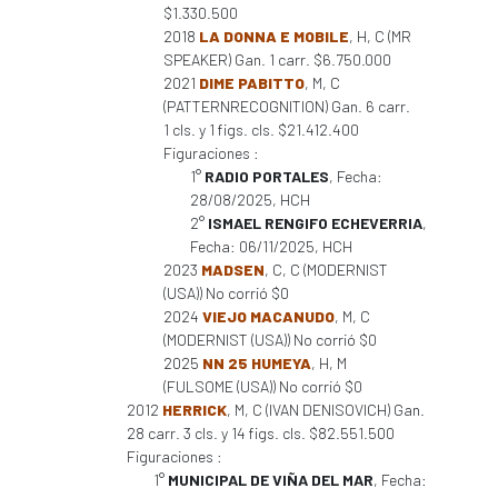
$1.330.500
2018
LA DONNA E MOBILE
, H, C (MR
SPEAKER) Gan. 1 carr. $6.750.000
2021
DIME PABITTO
, M, C
(PATTERNRECOGNITION) Gan. 6 carr.
1 cls. y 1 figs. cls. $21.412.400
Figuraciones :
1°
RADIO PORTALES
, Fecha:
28/08/2025, HCH
2°
ISMAEL RENGIFO ECHEVERRIA
,
Fecha: 06/11/2025, HCH
2023
MADSEN
, C, C (MODERNIST
(USA)) No corrió $0
2024
VIEJO MACANUDO
, M, C
(MODERNIST (USA)) No corrió $0
2025
NN 25 HUMEYA
, H, M
(FULSOME (USA)) No corrió $0
2012
HERRICK
, M, C (IVAN DENISOVICH) Gan.
28 carr. 3 cls. y 14 figs. cls. $82.551.500
Figuraciones :
1°
MUNICIPAL DE VIÑA DEL MAR
, Fecha: