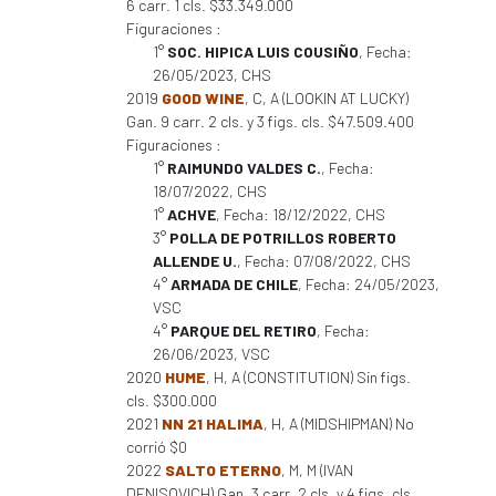
6 carr. 1 cls. $33.349.000
Figuraciones :
1°
SOC. HIPICA LUIS COUSIÑO
, Fecha:
26/05/2023, CHS
2019
GOOD WINE
, C, A (LOOKIN AT LUCKY)
Gan. 9 carr. 2 cls. y 3 figs. cls. $47.509.400
Figuraciones :
1°
RAIMUNDO VALDES C.
, Fecha:
18/07/2022, CHS
1°
ACHVE
, Fecha: 18/12/2022, CHS
3°
POLLA DE POTRILLOS ROBERTO
ALLENDE U.
, Fecha: 07/08/2022, CHS
4°
ARMADA DE CHILE
, Fecha: 24/05/2023,
VSC
4°
PARQUE DEL RETIRO
, Fecha:
26/06/2023, VSC
2020
HUME
, H, A (CONSTITUTION) Sin figs.
cls. $300.000
2021
NN 21 HALIMA
, H, A (MIDSHIPMAN) No
corrió $0
2022
SALTO ETERNO
, M, M (IVAN
DENISOVICH) Gan. 3 carr. 2 cls. y 4 figs. cls.