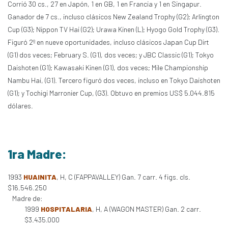
Corrió 30 cs., 27 en Japón, 1 en GB, 1 en Francia y 1 en Singapur.
Ganador de 7 cs., incluso clásicos New Zealand Trophy (G2); Arlington
Cup (G3); Nippon TV Hai (G2); Urawa Kinen (L); Hyogo Gold Trophy (G3).
Figuró 2º en nueve oportunidades, incluso clásicos Japan Cup Dirt
(G1) dos veces; February S. (G1), dos veces; y JBC Classic (G1); Tokyo
Daishoten (G1); Kawasaki Kinen (G1), dos veces; Mile Championship
Nambu Hai, (G1). Tercero figuró dos veces, incluso en Tokyo Daishoten
(G1); y Tochigi Marronier Cup, (G3). Obtuvo en premios US$ 5.044.815
dólares.
1ra Madre:
1993
HUAINITA
, H, C (FAPPAVALLEY) Gan. 7 carr. 4 figs. cls.
$16.546.250
Madre de:
1999
HOSPITALARIA
, H, A (WAGON MASTER) Gan. 2 carr.
$3.435.000