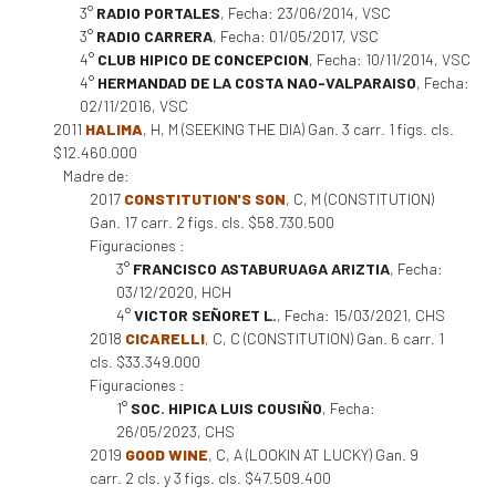
3°
RADIO PORTALES
, Fecha: 23/06/2014, VSC
3°
RADIO CARRERA
, Fecha: 01/05/2017, VSC
4°
CLUB HIPICO DE CONCEPCION
, Fecha: 10/11/2014, VSC
4°
HERMANDAD DE LA COSTA NAO-VALPARAISO
, Fecha:
02/11/2016, VSC
2011
HALIMA
, H, M (SEEKING THE DIA) Gan. 3 carr. 1 figs. cls.
$12.460.000
Madre de:
2017
CONSTITUTION'S SON
, C, M (CONSTITUTION)
Gan. 17 carr. 2 figs. cls. $58.730.500
Figuraciones :
3°
FRANCISCO ASTABURUAGA ARIZTIA
, Fecha:
03/12/2020, HCH
4°
VICTOR SEÑORET L.
, Fecha: 15/03/2021, CHS
2018
CICARELLI
, C, C (CONSTITUTION) Gan. 6 carr. 1
cls. $33.349.000
Figuraciones :
1°
SOC. HIPICA LUIS COUSIÑO
, Fecha:
26/05/2023, CHS
2019
GOOD WINE
, C, A (LOOKIN AT LUCKY) Gan. 9
carr. 2 cls. y 3 figs. cls. $47.509.400