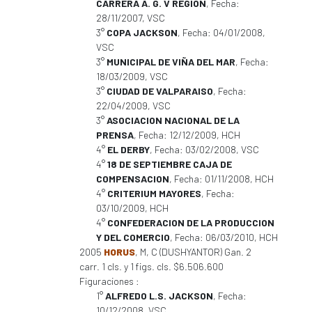
CARRERA A. G. V REGION
, Fecha:
28/11/2007, VSC
3°
COPA JACKSON
, Fecha: 04/01/2008,
VSC
3°
MUNICIPAL DE VIÑA DEL MAR
, Fecha:
18/03/2009, VSC
3°
CIUDAD DE VALPARAISO
, Fecha:
22/04/2009, VSC
3°
ASOCIACION NACIONAL DE LA
PRENSA
, Fecha: 12/12/2009, HCH
4°
EL DERBY
, Fecha: 03/02/2008, VSC
4°
18 DE SEPTIEMBRE CAJA DE
COMPENSACION
, Fecha: 01/11/2008, HCH
4°
CRITERIUM MAYORES
, Fecha:
03/10/2009, HCH
4°
CONFEDERACION DE LA PRODUCCION
Y DEL COMERCIO
, Fecha: 06/03/2010, HCH
2005
HORUS
, M, C (DUSHYANTOR) Gan. 2
carr. 1 cls. y 1 figs. cls. $6.506.600
Figuraciones :
1°
ALFREDO L.S. JACKSON
, Fecha:
10/12/2008, VSC