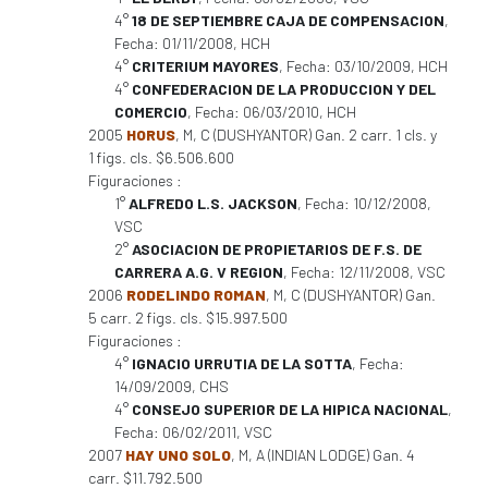
4°
18 DE SEPTIEMBRE CAJA DE COMPENSACION
,
Fecha: 01/11/2008, HCH
4°
CRITERIUM MAYORES
, Fecha: 03/10/2009, HCH
4°
CONFEDERACION DE LA PRODUCCION Y DEL
COMERCIO
, Fecha: 06/03/2010, HCH
2005
HORUS
, M, C (DUSHYANTOR) Gan. 2 carr. 1 cls. y
1 figs. cls. $6.506.600
Figuraciones :
1°
ALFREDO L.S. JACKSON
, Fecha: 10/12/2008,
VSC
2°
ASOCIACION DE PROPIETARIOS DE F.S. DE
CARRERA A.G. V REGION
, Fecha: 12/11/2008, VSC
2006
RODELINDO ROMAN
, M, C (DUSHYANTOR) Gan.
5 carr. 2 figs. cls. $15.997.500
Figuraciones :
4°
IGNACIO URRUTIA DE LA SOTTA
, Fecha:
14/09/2009, CHS
4°
CONSEJO SUPERIOR DE LA HIPICA NACIONAL
,
Fecha: 06/02/2011, VSC
2007
HAY UNO SOLO
, M, A (INDIAN LODGE) Gan. 4
carr. $11.792.500