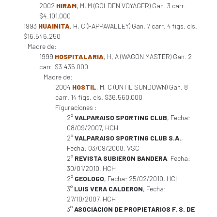
2002
HIRAM
, M, M (GOLDEN VOYAGER) Gan. 3 carr.
$4.101.000
1993
HUAINITA
, H, C (FAPPAVALLEY) Gan. 7 carr. 4 figs. cls.
$16.546.250
Madre de:
1999
HOSPITALARIA
, H, A (WAGON MASTER) Gan. 2
carr. $3.435.000
Madre de:
2004
HOSTIL
, M, C (UNTIL SUNDOWN) Gan. 8
carr. 14 figs. cls. $36.560.000
Figuraciones :
2°
VALPARAISO SPORTING CLUB
, Fecha:
08/09/2007, HCH
2°
VALPARAISO SPORTING CLUB S.A.
,
Fecha: 03/09/2008, VSC
2°
REVISTA SUBIERON BANDERA
, Fecha:
30/01/2010, HCH
2°
GEOLOGO
, Fecha: 25/02/2010, HCH
3°
LUIS VERA CALDERON
, Fecha:
27/10/2007, HCH
3°
ASOCIACION DE PROPIETARIOS F. S. DE