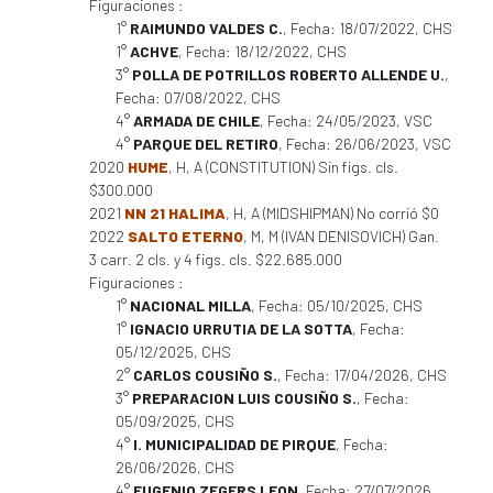
Figuraciones :
1°
RAIMUNDO VALDES C.
, Fecha: 18/07/2022, CHS
1°
ACHVE
, Fecha: 18/12/2022, CHS
3°
POLLA DE POTRILLOS ROBERTO ALLENDE U.
,
Fecha: 07/08/2022, CHS
4°
ARMADA DE CHILE
, Fecha: 24/05/2023, VSC
4°
PARQUE DEL RETIRO
, Fecha: 26/06/2023, VSC
2020
HUME
, H, A (CONSTITUTION) Sin figs. cls.
$300.000
2021
NN 21 HALIMA
, H, A (MIDSHIPMAN) No corrió $0
2022
SALTO ETERNO
, M, M (IVAN DENISOVICH) Gan.
3 carr. 2 cls. y 4 figs. cls. $22.685.000
Figuraciones :
1°
NACIONAL MILLA
, Fecha: 05/10/2025, CHS
1°
IGNACIO URRUTIA DE LA SOTTA
, Fecha:
05/12/2025, CHS
2°
CARLOS COUSIÑO S.
, Fecha: 17/04/2026, CHS
3°
PREPARACION LUIS COUSIÑO S.
, Fecha:
05/09/2025, CHS
4°
I. MUNICIPALIDAD DE PIRQUE
, Fecha:
26/06/2026, CHS
4°
EUGENIO ZEGERS LEON
, Fecha: 27/07/2026,