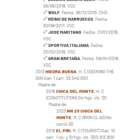
06/06/2018, VSC
4°
WOLF
, Fecha: 06/12/2015, CHS
4°
REINO DE MARRUECOS
, Fecha:
30/08/2017, VSC
4°
JOSE MARITANO
, Fecha: 21/01/2018,
VSC
4°
SPORTIVA ITALIANA
, Fecha:
25/02/2018, VSC
4°
GRAN BRETAÑA
, Fecha: 09/04/2018,
VSC
2013
HIEDRA BUENA
, H, C (SEEKING THE
DIA) Gan. 1 carr. $3.540.000
Madre de:
2018
CHICA DEL MONTE
, H, C
(CONSTITUTION) Sin figs. cls. $0
Madre de:
2023
NN 23 CHICA DEL
MONTE
, M, C (IRON CLAD) No
corrió $0
2019
EL PIRI
, M, C (TOURIST) Gan. 10
carr. 1 cls. y 10 figs. cls. $50.913.800