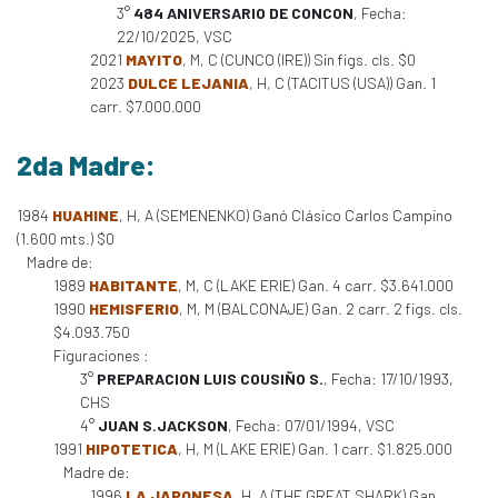
3°
484 ANIVERSARIO DE CONCON
, Fecha:
22/10/2025, VSC
2021
MAYITO
, M, C (CUNCO (IRE)) Sin figs. cls. $0
2023
DULCE LEJANIA
, H, C (TACITUS (USA)) Gan. 1
carr. $7.000.000
2da Madre:
1984
HUAHINE
, H, A (SEMENENKO) Ganó Clásico Carlos Campino
(1.600 mts.) $0
Madre de:
1989
HABITANTE
, M, C (LAKE ERIE) Gan. 4 carr. $3.641.000
1990
HEMISFERIO
, M, M (BALCONAJE) Gan. 2 carr. 2 figs. cls.
$4.093.750
Figuraciones :
3°
PREPARACION LUIS COUSIÑO S.
, Fecha: 17/10/1993,
CHS
4°
JUAN S.JACKSON
, Fecha: 07/01/1994, VSC
1991
HIPOTETICA
, H, M (LAKE ERIE) Gan. 1 carr. $1.825.000
Madre de:
1996
LA JAPONESA
, H, A (THE GREAT SHARK) Gan.