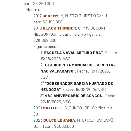
carr. $8.250.000
Madre de:
2017
JEREMY
, M, M (STAY THIRSTY) Gan. 1
carr. $2.195.000
2019
BLACK THUNDER
, C, M (VISCOUNT
NELSON) Gan. 6 carr. 1 cls. y 3 figs. cls.
$26.892.000
Figuraciones :
1°
ESCUELA NAVAL ARTURO PRAT
, Fecha:
13/08/2025, VSC
2°
CLASICO "HERMANDAD DE LA COSTA-
NAO VALPARAISO"
, Fecha: 12/11/2025,
VSC
3°
"GOBERNADOR GARCIA HURTADO DE
MENDOZA"
, Fecha: 15/09/2025, VSC
3°
484 ANIVERSARIO DE CONCON
, Fecha:
22/10/2025, VSC
2021
MAYITO
, M, C (CUNCO (IRE)) Sin figs. cls.
$0
2023
DULCE LEJANIA
, H, C (TACITUS (USA))
Gan. 1 carr. $7.000.000