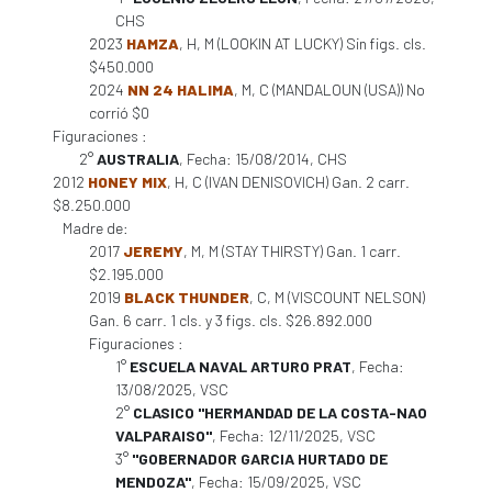
CHS
2023
HAMZA
, H, M (LOOKIN AT LUCKY) Sin figs. cls.
$450.000
2024
NN 24 HALIMA
, M, C (MANDALOUN (USA)) No
corrió $0
Figuraciones :
2°
AUSTRALIA
, Fecha: 15/08/2014, CHS
2012
HONEY MIX
, H, C (IVAN DENISOVICH) Gan. 2 carr.
$8.250.000
Madre de:
2017
JEREMY
, M, M (STAY THIRSTY) Gan. 1 carr.
$2.195.000
2019
BLACK THUNDER
, C, M (VISCOUNT NELSON)
Gan. 6 carr. 1 cls. y 3 figs. cls. $26.892.000
Figuraciones :
1°
ESCUELA NAVAL ARTURO PRAT
, Fecha:
13/08/2025, VSC
2°
CLASICO "HERMANDAD DE LA COSTA-NAO
VALPARAISO"
, Fecha: 12/11/2025, VSC
3°
"GOBERNADOR GARCIA HURTADO DE
MENDOZA"
, Fecha: 15/09/2025, VSC