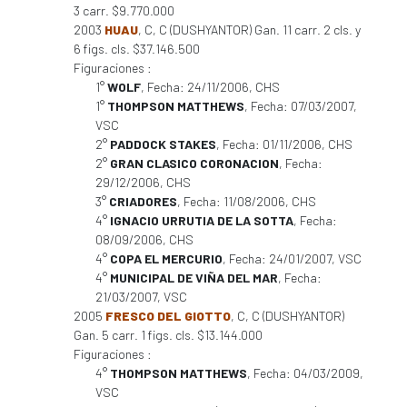
3 carr. $9.770.000
2003
HUAU
, C, C (DUSHYANTOR) Gan. 11 carr. 2 cls. y
6 figs. cls. $37.146.500
Figuraciones :
1°
WOLF
, Fecha: 24/11/2006, CHS
1°
THOMPSON MATTHEWS
, Fecha: 07/03/2007,
VSC
2°
PADDOCK STAKES
, Fecha: 01/11/2006, CHS
2°
GRAN CLASICO CORONACION
, Fecha:
29/12/2006, CHS
3°
CRIADORES
, Fecha: 11/08/2006, CHS
4°
IGNACIO URRUTIA DE LA SOTTA
, Fecha:
08/09/2006, CHS
4°
COPA EL MERCURIO
, Fecha: 24/01/2007, VSC
4°
MUNICIPAL DE VIÑA DEL MAR
, Fecha:
21/03/2007, VSC
2005
FRESCO DEL GIOTTO
, C, C (DUSHYANTOR)
Gan. 5 carr. 1 figs. cls. $13.144.000
Figuraciones :
4°
THOMPSON MATTHEWS
, Fecha: 04/03/2009,
VSC