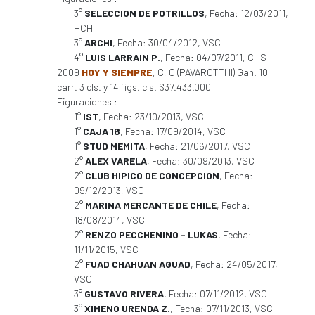
3°
SELECCION DE POTRILLOS
, Fecha: 12/03/2011,
HCH
3°
ARCHI
, Fecha: 30/04/2012, VSC
4°
LUIS LARRAIN P.
, Fecha: 04/07/2011, CHS
2009
HOY Y SIEMPRE
, C, C (PAVAROTTI II) Gan. 10
carr. 3 cls. y 14 figs. cls. $37.433.000
Figuraciones :
1°
IST
, Fecha: 23/10/2013, VSC
1°
CAJA 18
, Fecha: 17/09/2014, VSC
1°
STUD MEMITA
, Fecha: 21/06/2017, VSC
2°
ALEX VARELA
, Fecha: 30/09/2013, VSC
2°
CLUB HIPICO DE CONCEPCION
, Fecha:
09/12/2013, VSC
2°
MARINA MERCANTE DE CHILE
, Fecha:
18/08/2014, VSC
2°
RENZO PECCHENINO - LUKAS
, Fecha:
11/11/2015, VSC
2°
FUAD CHAHUAN AGUAD
, Fecha: 24/05/2017,
VSC
3°
GUSTAVO RIVERA
, Fecha: 07/11/2012, VSC
3°
XIMENO URENDA Z.
, Fecha: 07/11/2013, VSC