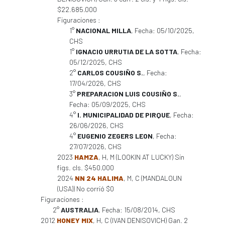
$22.685.000
Figuraciones :
1°
NACIONAL MILLA
, Fecha: 05/10/2025,
CHS
1°
IGNACIO URRUTIA DE LA SOTTA
, Fecha:
05/12/2025, CHS
2°
CARLOS COUSIÑO S.
, Fecha:
17/04/2026, CHS
3°
PREPARACION LUIS COUSIÑO S.
,
Fecha: 05/09/2025, CHS
4°
I. MUNICIPALIDAD DE PIRQUE
, Fecha:
26/06/2026, CHS
4°
EUGENIO ZEGERS LEON
, Fecha:
27/07/2026, CHS
2023
HAMZA
, H, M (LOOKIN AT LUCKY) Sin
figs. cls. $450.000
2024
NN 24 HALIMA
, M, C (MANDALOUN
(USA)) No corrió $0
Figuraciones :
2°
AUSTRALIA
, Fecha: 15/08/2014, CHS
2012
HONEY MIX
, H, C (IVAN DENISOVICH) Gan. 2