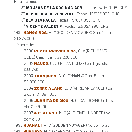
Figuraciones :
3°
160 A\OS DE LA SOC.NAC.AGR
, Fecha: 15/05/1998, CHS
3°
REPUBLICA DE VENEZUEL
, Fecha: 12/06/1998, CHS
3°
REVISTA PAULA
, Fecha: 19/06/1998, CHS
4°
VICENTE VALDES F.
, Fecha: 23/02/1998, CHS
1995
HANGA ROA
, H, M (GOLDEN VOYAGER) Gan. 1 carr.
$1.875.000
Madre de:
2000
REY DE PROVIDENCIA
, C, A (RICH MAN'S
GOLD) Gan. 1 carr. $2.630.000
2002
NAUCO
, C, C (INDIAN LODGE) Sin figs. cls.
$33.750
2003
TRANQUEN
, C, C (DYNAMIX) Gan. 5 carr.
$9.000.000
2004
ZORRO ALAMO
, C, C (AFRICAN DANCER) Gan.
2 carr. $1.894.000
2005
JUANITA DE DIOS
, H, C (CAT SCAN) Sin figs.
cls. $239.100
2007
A.P. ALAMO
, M, C (A. P. FIVE HUNDRED) No
corrió $0
1996
HUAMALI
, H, C (GOLDEN VOYAGER) No corrió $0
1997
HUAMAYA
, H, C (FAPPAVALLEY) Gan. 3 carr. 1 cls.