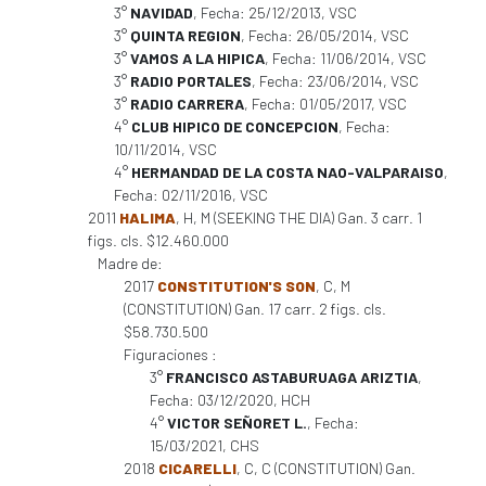
3°
NAVIDAD
, Fecha: 25/12/2013, VSC
3°
QUINTA REGION
, Fecha: 26/05/2014, VSC
3°
VAMOS A LA HIPICA
, Fecha: 11/06/2014, VSC
3°
RADIO PORTALES
, Fecha: 23/06/2014, VSC
3°
RADIO CARRERA
, Fecha: 01/05/2017, VSC
4°
CLUB HIPICO DE CONCEPCION
, Fecha:
10/11/2014, VSC
4°
HERMANDAD DE LA COSTA NAO-VALPARAISO
,
Fecha: 02/11/2016, VSC
2011
HALIMA
, H, M (SEEKING THE DIA) Gan. 3 carr. 1
figs. cls. $12.460.000
Madre de:
2017
CONSTITUTION'S SON
, C, M
(CONSTITUTION) Gan. 17 carr. 2 figs. cls.
$58.730.500
Figuraciones :
3°
FRANCISCO ASTABURUAGA ARIZTIA
,
Fecha: 03/12/2020, HCH
4°
VICTOR SEÑORET L.
, Fecha:
15/03/2021, CHS
2018
CICARELLI
, C, C (CONSTITUTION) Gan.