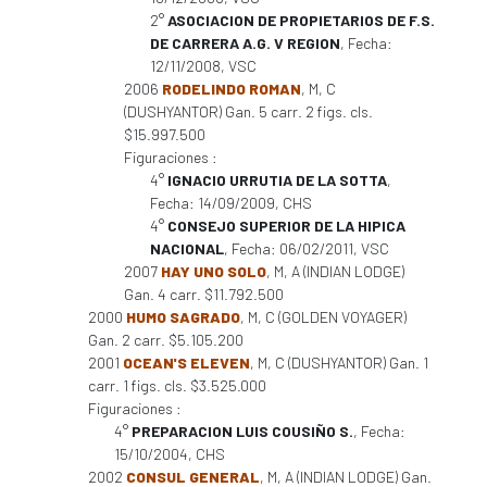
2°
ASOCIACION DE PROPIETARIOS DE F.S.
DE CARRERA A.G. V REGION
, Fecha:
12/11/2008, VSC
2006
RODELINDO ROMAN
, M, C
(DUSHYANTOR) Gan. 5 carr. 2 figs. cls.
$15.997.500
Figuraciones :
4°
IGNACIO URRUTIA DE LA SOTTA
,
Fecha: 14/09/2009, CHS
4°
CONSEJO SUPERIOR DE LA HIPICA
NACIONAL
, Fecha: 06/02/2011, VSC
2007
HAY UNO SOLO
, M, A (INDIAN LODGE)
Gan. 4 carr. $11.792.500
2000
HUMO SAGRADO
, M, C (GOLDEN VOYAGER)
Gan. 2 carr. $5.105.200
2001
OCEAN'S ELEVEN
, M, C (DUSHYANTOR) Gan. 1
carr. 1 figs. cls. $3.525.000
Figuraciones :
4°
PREPARACION LUIS COUSIÑO S.
, Fecha:
15/10/2004, CHS
2002
CONSUL GENERAL
, M, A (INDIAN LODGE) Gan.