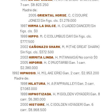
7 carr. $8.823.250
Madre de:
2005
ORIENTAL HORSE
, C, C (SQUIRE
JONES) Sin figs. cls. $1.279.000
1997
HIRMA LA DULCE
, H, C (JADED DANCER) Sin
figs. cls. $0
1999
HIPPO
, M, C (COLUMBUS DAY) Sin figs. cls.
$777.500
2002
CAÑONAZO SHARK
, M, M (THE GREAT SHARK)
Sin figs. cls. $372.500
2003
HIRMITA LINDA
, H, M (TANAASA) No corrió $0
2005
HIPORIB
, H, C (MUQTARIB) Gan. 1 carr.
$2.380.000
1992
HIPNOSIS
, H, M (LAKE ERIE) Gan. 2 carr. $2.953.200
Madre de:
1998
HILATURA
, H, A (FAPPAVALLEY) Gan. 3 carr.
$7.083.000
1999
HIPNOTIZADA
, H, M (GOLDEN VOYAGER) Gan. 8
carr. $6.383.000
2000
HISTOIRE
, H, C (GOLDEN VOYAGER) Gan. 6
carr. $8.968.500