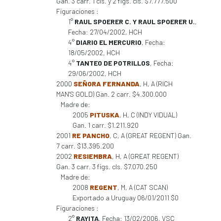
Gan. 3 carr. 1 cls. y 2 figs. cls. $7.777.500
Figuraciones :
1°
RAUL SPOERER C. Y RAUL SPOERER U.
,
Fecha: 27/04/2002, HCH
4°
DIARIO EL MERCURIO
, Fecha:
18/05/2002, HCH
4°
TANTEO DE POTRILLOS
, Fecha:
29/06/2002, HCH
2000
SEÑORA FERNANDA
, H, A (RICH
MAN'S GOLD) Gan. 2 carr. $4.300.000
Madre de:
2005
PITUSKA
, H, C (INDY VIDUAL)
Gan. 1 carr. $1.211.920
2001
RE PANCHO
, C, A (GREAT REGENT) Gan.
7 carr. $13.395.200
2002
RESIEMBRA
, H, A (GREAT REGENT)
Gan. 3 carr. 3 figs. cls. $7.070.250
Madre de:
2008
REGENT
, M, A (CAT SCAN)
Exportado a Uruguay 06/01/2011 $0
Figuraciones :
2°
RAYITA
, Fecha: 13/02/2006, VSC