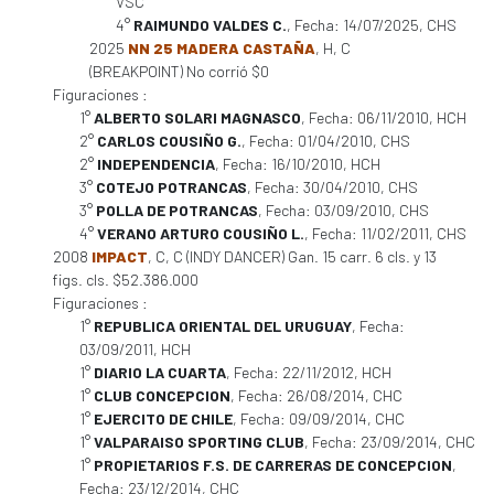
VSC
4°
RAIMUNDO VALDES C.
, Fecha: 14/07/2025, CHS
2025
NN 25 MADERA CASTAÑA
, H, C
(BREAKPOINT) No corrió $0
Figuraciones :
1°
ALBERTO SOLARI MAGNASCO
, Fecha: 06/11/2010, HCH
2°
CARLOS COUSIÑO G.
, Fecha: 01/04/2010, CHS
2°
INDEPENDENCIA
, Fecha: 16/10/2010, HCH
3°
COTEJO POTRANCAS
, Fecha: 30/04/2010, CHS
3°
POLLA DE POTRANCAS
, Fecha: 03/09/2010, CHS
4°
VERANO ARTURO COUSIÑO L.
, Fecha: 11/02/2011, CHS
2008
IMPACT
, C, C (INDY DANCER) Gan. 15 carr. 6 cls. y 13
figs. cls. $52.386.000
Figuraciones :
1°
REPUBLICA ORIENTAL DEL URUGUAY
, Fecha:
03/09/2011, HCH
1°
DIARIO LA CUARTA
, Fecha: 22/11/2012, HCH
1°
CLUB CONCEPCION
, Fecha: 26/08/2014, CHC
1°
EJERCITO DE CHILE
, Fecha: 09/09/2014, CHC
1°
VALPARAISO SPORTING CLUB
, Fecha: 23/09/2014, CHC
1°
PROPIETARIOS F.S. DE CARRERAS DE CONCEPCION
,
Fecha: 23/12/2014, CHC