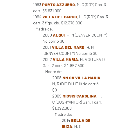
1993
PORTO AZZURRO
, M, C (ROY) Gan. 3
carr. $3.931.000
1994
VILLA DEL PARCO
, H, C (ROY) Gan. 3
carr. 3 figs. cls. $12.376.000
Madre de:
2000
ALQUI
, H, M (DENVER COUNTY)
No corrió $0
2001
VILLA DEL MARE
, H, M
(DENVER COUNTY) No corrió $0
2002
VILLA MARIA
, H, A (STUKA II)
Gan. 2 carr. $4.857.500
Madre de:
2008
NN 08 VILLA MARIA
,
M, R (BIG BLUE II) No corrió
$0
2009
MISSIS CAROLINA
, H,
C (DUSHYANTOR) Gan. 1 carr.
$1.392.000
Madre de:
2014
BELLA DE
IBIZA
, H, C