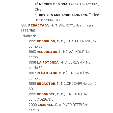
4°
NOCHES DE ROSA
, Fecha: 02/12/2005,
CHS
4°
REVISTA SUBIERON BANDERA
, Fecha:
03/03/2006, CHS
1987
REDACTADA
, H, M (BAL ROYAL) Gan. 1 carr.
$863.750
Madre de:
1992
REDOBLON
, M, M (LOUIS LE GRAND) No
corrió $0
1993
REDOBLADA
, H, M (MASHKOUR) No
corrió $0
1996
LA ROTONDA
, H, C (LORDSHIP) No
corrió $0
1997
REDACTADO
, M, M (LORDSHIP) No
corrió $0
1998
REDACTOR
, M, M (LORDSHIP) No corrió
$0
1999
REDONDEL
, M, M (LORDSHIP) Gan. 1
carr. $1.425.910
2000
LIGICHEL
, C, A (RIVER DEEP) Gan. 1
carr. $785.000