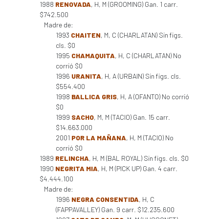
1988
RENOVADA
, H, M (GROOMING) Gan. 1 carr.
$742.500
Madre de:
1993
CHAITEN
, M, C (CHARLATAN) Sin figs.
cls. $0
1995
CHAMAQUITA
, H, C (CHARLATAN) No
corrió $0
1996
URANITA
, H, A (URBAIN) Sin figs. cls.
$554.400
1998
BALLICA GRIS
, H, A (OFANTO) No corrió
$0
1999
SACHO
, M, M (TACIO) Gan. 15 carr.
$14.663.000
2001
POR LA MAÑANA
, H, M (TACIO) No
corrió $0
1989
RELINCHA
, H, M (BAL ROYAL) Sin figs. cls. $0
1990
NEGRITA MIA
, H, M (PICK UP) Gan. 4 carr.
$4.444.100
Madre de:
1996
NEGRA CONSENTIDA
, H, C
(FAPPAVALLEY) Gan. 9 carr. $12.235.600