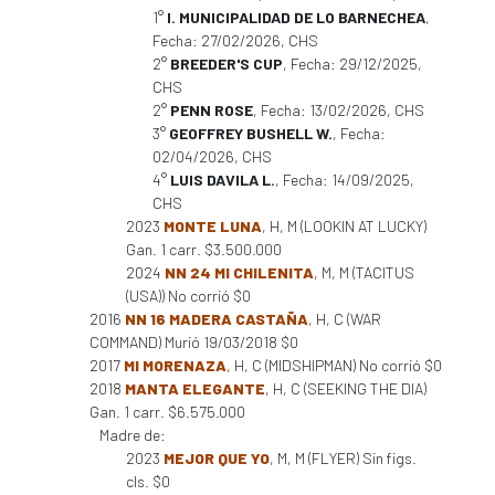
1°
I. MUNICIPALIDAD DE LO BARNECHEA
,
Fecha: 27/02/2026, CHS
2°
BREEDER'S CUP
, Fecha: 29/12/2025,
CHS
2°
PENN ROSE
, Fecha: 13/02/2026, CHS
3°
GEOFFREY BUSHELL W.
, Fecha:
02/04/2026, CHS
4°
LUIS DAVILA L.
, Fecha: 14/09/2025,
CHS
2023
MONTE LUNA
, H, M (LOOKIN AT LUCKY)
Gan. 1 carr. $3.500.000
2024
NN 24 MI CHILENITA
, M, M (TACITUS
(USA)) No corrió $0
2016
NN 16 MADERA CASTAÑA
, H, C (WAR
COMMAND) Murió 19/03/2018 $0
2017
MI MORENAZA
, H, C (MIDSHIPMAN) No corrió $0
2018
MANTA ELEGANTE
, H, C (SEEKING THE DIA)
Gan. 1 carr. $6.575.000
Madre de:
2023
MEJOR QUE YO
, M, M (FLYER) Sin figs.
cls. $0