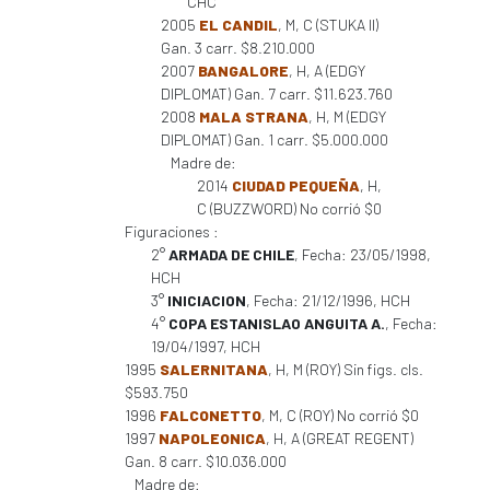
CHC
2005
EL CANDIL
, M, C (STUKA II)
Gan. 3 carr. $8.210.000
2007
BANGALORE
, H, A (EDGY
DIPLOMAT) Gan. 7 carr. $11.623.760
2008
MALA STRANA
, H, M (EDGY
DIPLOMAT) Gan. 1 carr. $5.000.000
Madre de:
2014
CIUDAD PEQUEÑA
, H,
C (BUZZWORD) No corrió $0
Figuraciones :
2°
ARMADA DE CHILE
, Fecha: 23/05/1998,
HCH
3°
INICIACION
, Fecha: 21/12/1996, HCH
4°
COPA ESTANISLAO ANGUITA A.
, Fecha:
19/04/1997, HCH
1995
SALERNITANA
, H, M (ROY) Sin figs. cls.
$593.750
1996
FALCONETTO
, M, C (ROY) No corrió $0
1997
NAPOLEONICA
, H, A (GREAT REGENT)
Gan. 8 carr. $10.036.000
Madre de: