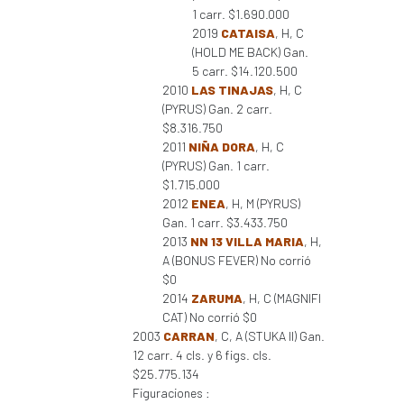
1 carr. $1.690.000
2019
CATAISA
, H, C
(HOLD ME BACK) Gan.
5 carr. $14.120.500
2010
LAS TINAJAS
, H, C
(PYRUS) Gan. 2 carr.
$8.316.750
2011
NIÑA DORA
, H, C
(PYRUS) Gan. 1 carr.
$1.715.000
2012
ENEA
, H, M (PYRUS)
Gan. 1 carr. $3.433.750
2013
NN 13 VILLA MARIA
, H,
A (BONUS FEVER) No corrió
$0
2014
ZARUMA
, H, C (MAGNIFI
CAT) No corrió $0
2003
CARRAN
, C, A (STUKA II) Gan.
12 carr. 4 cls. y 6 figs. cls.
$25.775.134
Figuraciones :