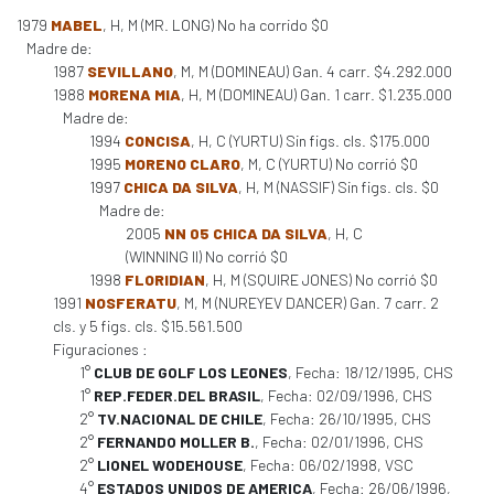
1979
MABEL
, H, M (MR. LONG) No ha corrido $0
Madre de:
1987
SEVILLANO
, M, M (DOMINEAU) Gan. 4 carr. $4.292.000
1988
MORENA MIA
, H, M (DOMINEAU) Gan. 1 carr. $1.235.000
Madre de:
1994
CONCISA
, H, C (YURTU) Sin figs. cls. $175.000
1995
MORENO CLARO
, M, C (YURTU) No corrió $0
1997
CHICA DA SILVA
, H, M (NASSIF) Sin figs. cls. $0
Madre de:
2005
NN 05 CHICA DA SILVA
, H, C
(WINNING II) No corrió $0
1998
FLORIDIAN
, H, M (SQUIRE JONES) No corrió $0
1991
NOSFERATU
, M, M (NUREYEV DANCER) Gan. 7 carr. 2
cls. y 5 figs. cls. $15.561.500
Figuraciones :
1°
CLUB DE GOLF LOS LEONES
, Fecha: 18/12/1995, CHS
1°
REP.FEDER.DEL BRASIL
, Fecha: 02/09/1996, CHS
2°
TV.NACIONAL DE CHILE
, Fecha: 26/10/1995, CHS
2°
FERNANDO MOLLER B.
, Fecha: 02/01/1996, CHS
2°
LIONEL WODEHOUSE
, Fecha: 06/02/1998, VSC
4°
ESTADOS UNIDOS DE AMERICA
, Fecha: 26/06/1996,