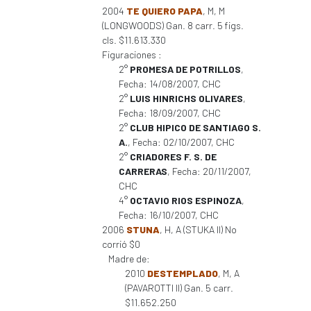
2004
TE QUIERO PAPA
, M, M
(LONGWOODS) Gan. 8 carr. 5 figs.
cls. $11.613.330
Figuraciones :
2°
PROMESA DE POTRILLOS
,
Fecha: 14/08/2007, CHC
2°
LUIS HINRICHS OLIVARES
,
Fecha: 18/09/2007, CHC
2°
CLUB HIPICO DE SANTIAGO S.
A.
, Fecha: 02/10/2007, CHC
2°
CRIADORES F. S. DE
CARRERAS
, Fecha: 20/11/2007,
CHC
4°
OCTAVIO RIOS ESPINOZA
,
Fecha: 16/10/2007, CHC
2006
STUNA
, H, A (STUKA II) No
corrió $0
Madre de:
2010
DESTEMPLADO
, M, A
(PAVAROTTI II) Gan. 5 carr.
$11.652.250