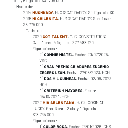
cls. y 5 figs. cls. $31.705.000
Madre de:
2014
MUSHKADY
, H, C (SCAT DADDY) Sin figs. cls. $0
2015
MI CHILENITA
, H, M (SCAT DADDY) Gan. 1 carr.
$6.775.000
Madre de:
2020
GOT TALENT
, M, C (CONSTITUTION)
Gan. 4 carr. 4 figs. cls. $27.488.120
Figuraciones :
2°
CONNIE NISTEL
, Fecha: 20/07/2026,
VSC
4°
GRAN PREMIO CRIADORES EUGENIO
ZEGERS LEON
, Fecha: 27/05/2023, HCH
4°
DOS MIL GUINEAS
, Fecha: 02/09/2023,
HCH
4°
CRITERIUM MAYORES
, Fecha:
05/10/2024, HCH
2022
MIA SELENTANA
, H, C (LOOKIN AT
LUCKY) Gan. 3 carr. 2 cls. y 4 figs. cls.
$18.735.000
Figuraciones :
1°
COLOR ROSA
, Fecha: 23/01/2026, CHS