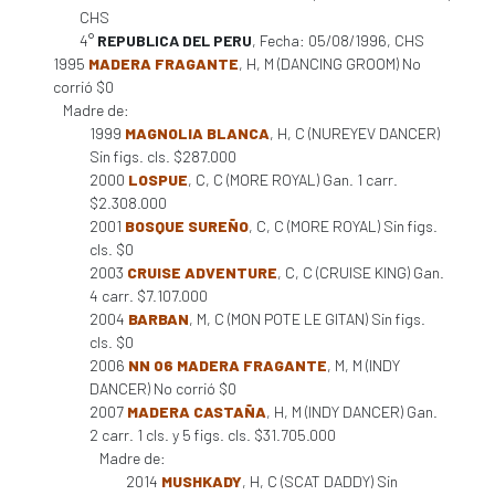
CHS
4°
REPUBLICA DEL PERU
, Fecha: 05/08/1996, CHS
1995
MADERA FRAGANTE
, H, M (DANCING GROOM) No
corrió $0
Madre de:
1999
MAGNOLIA BLANCA
, H, C (NUREYEV DANCER)
Sin figs. cls. $287.000
2000
LOSPUE
, C, C (MORE ROYAL) Gan. 1 carr.
$2.308.000
2001
BOSQUE SUREÑO
, C, C (MORE ROYAL) Sin figs.
cls. $0
2003
CRUISE ADVENTURE
, C, C (CRUISE KING) Gan.
4 carr. $7.107.000
2004
BARBAN
, M, C (MON POTE LE GITAN) Sin figs.
cls. $0
2006
NN 06 MADERA FRAGANTE
, M, M (INDY
DANCER) No corrió $0
2007
MADERA CASTAÑA
, H, M (INDY DANCER) Gan.
2 carr. 1 cls. y 5 figs. cls. $31.705.000
Madre de:
2014
MUSHKADY
, H, C (SCAT DADDY) Sin