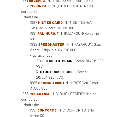
1981
REGENTA
, H, M (BLAS) No ha corrido $0
1982
REJUNTA
, H, M (QUICK DECISION) No ha
corrido $0
Madre de:
1987
MISTER CAIRO
, M, M (SETTLEMENT
DAY) Gan. 2 carr. $4.083.100
1991
PALINURO
, M, M (KAZAROUN) No corrió
$0
1992
SPEEDMASTER
, M, M (KAZAROUN) Gan.
2 carr. 2 figs. cls. $4.270.000
Figuraciones :
2°
FEDERICO C. PRAIN
, Fecha: 06/01/1995,
VSC
3°
STUD BOOK DE CHILE
, Fecha:
26/05/1995, VSC
1995
BERNINI (1995)
, M, M (ROY) Gan. 1 carr.
$1.500.000
1985
REPARTIDA
, H, C (QUICK DECISION) No ha
corrido $0
Madre de:
1991
CONFORME
, M, C (CONFORMIST) No
corrió $0