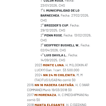
1°
COLOR ROSA
, Fecha:
23/01/2026, CHS
1°
I. MUNICIPALIDAD DE LO
BARNECHEA
, Fecha: 27/02/2026,
CHS
2°
BREEDER'S CUP
, Fecha:
29/12/2025, CHS
2°
PENN ROSE
, Fecha: 13/02/2026,
CHS
3°
GEOFFREY BUSHELL W.
, Fecha:
02/04/2026, CHS
4°
LUIS DAVILA L.
, Fecha:
14/09/2025, CHS
2023
MONTE LUNA
, H, M (LOOKIN AT
LUCKY) Gan. 1 carr. $3.500.000
2024
NN 24 MI CHILENITA
, M, M
(TACITUS (USA)) No corrió $0
2016
NN 16 MADERA CASTAÑA
, H, C (WAR
COMMAND) Murió 19/03/2018 $0
2017
MI MORENAZA
, H, C (MIDSHIPMAN) No
corrió $0
2018
MANTA ELEGANTE
, H, C (SEEKING