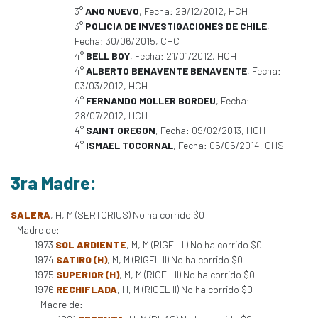
3°
ANO NUEVO
, Fecha: 29/12/2012, HCH
3°
POLICIA DE INVESTIGACIONES DE CHILE
,
Fecha: 30/06/2015, CHC
4°
BELL BOY
, Fecha: 21/01/2012, HCH
4°
ALBERTO BENAVENTE BENAVENTE
, Fecha:
03/03/2012, HCH
4°
FERNANDO MOLLER BORDEU
, Fecha:
28/07/2012, HCH
4°
SAINT OREGON
, Fecha: 09/02/2013, HCH
4°
ISMAEL TOCORNAL
, Fecha: 06/06/2014, CHS
3ra Madre:
SALERA
, H, M (SERTORIUS) No ha corrido $0
Madre de:
1973
SOL ARDIENTE
, M, M (RIGEL II) No ha corrido $0
1974
SATIRO (H)
, M, M (RIGEL II) No ha corrido $0
1975
SUPERIOR (H)
, M, M (RIGEL II) No ha corrido $0
1976
RECHIFLADA
, H, M (RIGEL II) No ha corrido $0
Madre de: