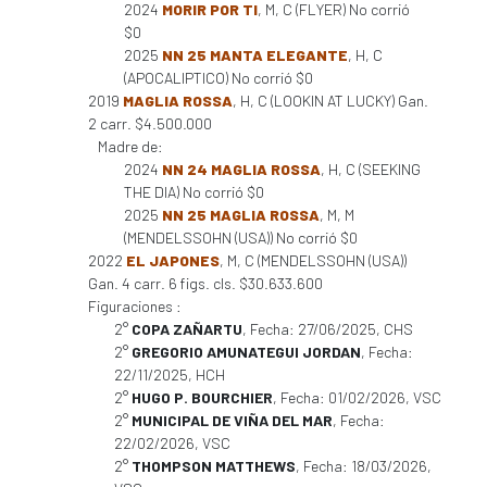
2024
MORIR POR TI
, M, C (FLYER) No corrió
$0
2025
NN 25 MANTA ELEGANTE
, H, C
(APOCALIPTICO) No corrió $0
2019
MAGLIA ROSSA
, H, C (LOOKIN AT LUCKY) Gan.
2 carr. $4.500.000
Madre de:
2024
NN 24 MAGLIA ROSSA
, H, C (SEEKING
THE DIA) No corrió $0
2025
NN 25 MAGLIA ROSSA
, M, M
(MENDELSSOHN (USA)) No corrió $0
2022
EL JAPONES
, M, C (MENDELSSOHN (USA))
Gan. 4 carr. 6 figs. cls. $30.633.600
Figuraciones :
2°
COPA ZAÑARTU
, Fecha: 27/06/2025, CHS
2°
GREGORIO AMUNATEGUI JORDAN
, Fecha:
22/11/2025, HCH
2°
HUGO P. BOURCHIER
, Fecha: 01/02/2026, VSC
2°
MUNICIPAL DE VIÑA DEL MAR
, Fecha:
22/02/2026, VSC
2°
THOMPSON MATTHEWS
, Fecha: 18/03/2026,