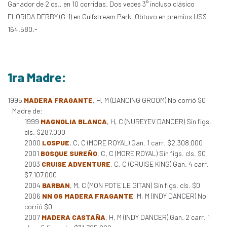
Ganador de 2 cs., en 10 corridas. Dos veces 3° incluso clásico
FLORIDA DERBY (G-1) en Gulfstream Park. Obtuvo en premios US$
164.580.-
1ra Madre:
1995
MADERA FRAGANTE
, H, M (DANCING GROOM) No corrió $0
Madre de:
1999
MAGNOLIA BLANCA
, H, C (NUREYEV DANCER) Sin figs.
cls. $287.000
2000
LOSPUE
, C, C (MORE ROYAL) Gan. 1 carr. $2.308.000
2001
BOSQUE SUREÑO
, C, C (MORE ROYAL) Sin figs. cls. $0
2003
CRUISE ADVENTURE
, C, C (CRUISE KING) Gan. 4 carr.
$7.107.000
2004
BARBAN
, M, C (MON POTE LE GITAN) Sin figs. cls. $0
2006
NN 06 MADERA FRAGANTE
, M, M (INDY DANCER) No
corrió $0
2007
MADERA CASTAÑA
, H, M (INDY DANCER) Gan. 2 carr. 1