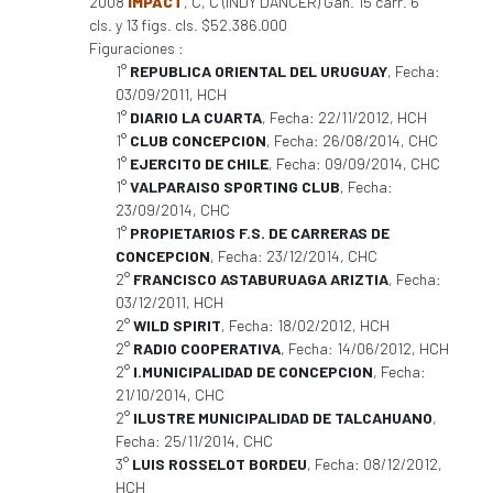
2008
IMPACT
, C, C (INDY DANCER) Gan. 15 carr. 6
cls. y 13 figs. cls. $52.386.000
Figuraciones :
1°
REPUBLICA ORIENTAL DEL URUGUAY
, Fecha:
03/09/2011, HCH
1°
DIARIO LA CUARTA
, Fecha: 22/11/2012, HCH
1°
CLUB CONCEPCION
, Fecha: 26/08/2014, CHC
1°
EJERCITO DE CHILE
, Fecha: 09/09/2014, CHC
1°
VALPARAISO SPORTING CLUB
, Fecha:
23/09/2014, CHC
1°
PROPIETARIOS F.S. DE CARRERAS DE
CONCEPCION
, Fecha: 23/12/2014, CHC
2°
FRANCISCO ASTABURUAGA ARIZTIA
, Fecha:
03/12/2011, HCH
2°
WILD SPIRIT
, Fecha: 18/02/2012, HCH
2°
RADIO COOPERATIVA
, Fecha: 14/06/2012, HCH
2°
I.MUNICIPALIDAD DE CONCEPCION
, Fecha:
21/10/2014, CHC
2°
ILUSTRE MUNICIPALIDAD DE TALCAHUANO
,
Fecha: 25/11/2014, CHC
3°
LUIS ROSSELOT BORDEU
, Fecha: 08/12/2012,
HCH