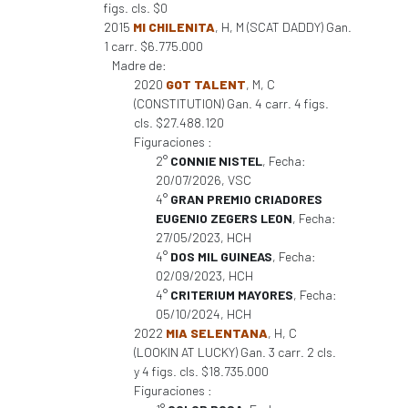
figs. cls. $0
2015
MI CHILENITA
, H, M (SCAT DADDY) Gan.
1 carr. $6.775.000
Madre de:
2020
GOT TALENT
, M, C
(CONSTITUTION) Gan. 4 carr. 4 figs.
cls. $27.488.120
Figuraciones :
2°
CONNIE NISTEL
, Fecha:
20/07/2026, VSC
4°
GRAN PREMIO CRIADORES
EUGENIO ZEGERS LEON
, Fecha:
27/05/2023, HCH
4°
DOS MIL GUINEAS
, Fecha:
02/09/2023, HCH
4°
CRITERIUM MAYORES
, Fecha:
05/10/2024, HCH
2022
MIA SELENTANA
, H, C
(LOOKIN AT LUCKY) Gan. 3 carr. 2 cls.
y 4 figs. cls. $18.735.000
Figuraciones :