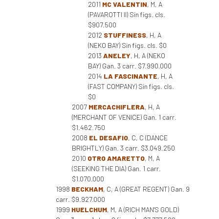
2011
MC VALENTIN
, M, A
(PAVAROTTI II) Sin figs. cls.
$907.500
2012
STUFFINESS
, H, A
(NEKO BAY) Sin figs. cls. $0
2013
ANELEY
, H, A (NEKO
BAY) Gan. 3 carr. $7.990.000
2014
LA FASCINANTE
, H, A
(FAST COMPANY) Sin figs. cls.
$0
2007
MERCACHIFLERA
, H, A
(MERCHANT OF VENICE) Gan. 1 carr.
$1.462.750
2008
EL DESAFIO
, C, C (DANCE
BRIGHTLY) Gan. 3 carr. $3.049.250
2010
OTRO AMARETTO
, M, A
(SEEKING THE DIA) Gan. 1 carr.
$1.070.000
1998
BECKHAM
, C, A (GREAT REGENT) Gan. 9
carr. $9.927.000
1999
HUELCHUM
, M, A (RICH MAN'S GOLD)