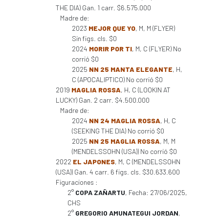
THE DIA) Gan. 1 carr. $6.575.000
Madre de:
2023
MEJOR QUE YO
, M, M (FLYER)
Sin figs. cls. $0
2024
MORIR POR TI
, M, C (FLYER) No
corrió $0
2025
NN 25 MANTA ELEGANTE
, H,
C (APOCALIPTICO) No corrió $0
2019
MAGLIA ROSSA
, H, C (LOOKIN AT
LUCKY) Gan. 2 carr. $4.500.000
Madre de:
2024
NN 24 MAGLIA ROSSA
, H, C
(SEEKING THE DIA) No corrió $0
2025
NN 25 MAGLIA ROSSA
, M, M
(MENDELSSOHN (USA)) No corrió $0
2022
EL JAPONES
, M, C (MENDELSSOHN
(USA)) Gan. 4 carr. 6 figs. cls. $30.633.600
Figuraciones :
2°
COPA ZAÑARTU
, Fecha: 27/06/2025,
CHS
2°
GREGORIO AMUNATEGUI JORDAN
,