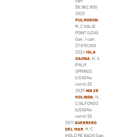
carr.
$6.962.800
2023
PULMODON
,
M, C (VALID
POINT (USA))
Gan. 1 carr.
$7.670.000
2024
ISLA
SAONA
, H, A
(PALM
SPRINGS
(USA)) No
corrió $0
2025
NN 25
KOLINDA
, H,
C (ALFONSO
(USA)) No
corrió $0
2017
GUERRERO
DEL MAR
, M, C
(HOLD ME BACK) Gan.