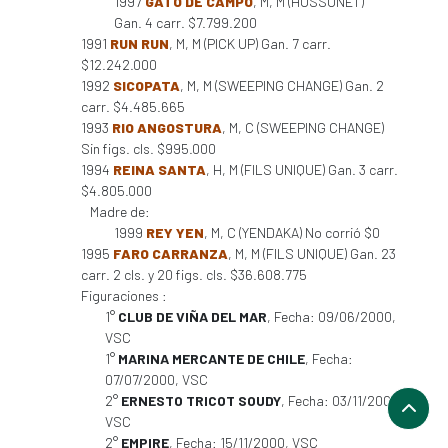
1997
GATO DE CAMPO
, M, M (HUSSONET)
Gan. 4 carr. $7.799.200
1991
RUN RUN
, M, M (PICK UP) Gan. 7 carr.
$12.242.000
1992
SICOPATA
, M, M (SWEEPING CHANGE) Gan. 2
carr. $4.485.665
1993
RIO ANGOSTURA
, M, C (SWEEPING CHANGE)
Sin figs. cls. $995.000
1994
REINA SANTA
, H, M (FILS UNIQUE) Gan. 3 carr.
$4.805.000
Madre de:
1999
REY YEN
, M, C (YENDAKA) No corrió $0
1995
FARO CARRANZA
, M, M (FILS UNIQUE) Gan. 23
carr. 2 cls. y 20 figs. cls. $36.608.775
Figuraciones :
1°
CLUB DE VIÑA DEL MAR
, Fecha: 09/06/2000,
VSC
1°
MARINA MERCANTE DE CHILE
, Fecha:
07/07/2000, VSC
2°
ERNESTO TRICOT SOUDY
, Fecha: 03/11/2000,
VSC
2°
EMPIRE
, Fecha: 15/11/2000, VSC