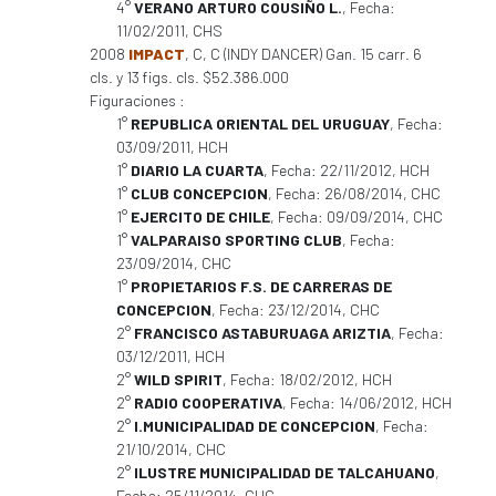
4°
VERANO ARTURO COUSIÑO L.
, Fecha:
11/02/2011, CHS
2008
IMPACT
, C, C (INDY DANCER) Gan. 15 carr. 6
cls. y 13 figs. cls. $52.386.000
Figuraciones :
1°
REPUBLICA ORIENTAL DEL URUGUAY
, Fecha:
03/09/2011, HCH
1°
DIARIO LA CUARTA
, Fecha: 22/11/2012, HCH
1°
CLUB CONCEPCION
, Fecha: 26/08/2014, CHC
1°
EJERCITO DE CHILE
, Fecha: 09/09/2014, CHC
1°
VALPARAISO SPORTING CLUB
, Fecha:
23/09/2014, CHC
1°
PROPIETARIOS F.S. DE CARRERAS DE
CONCEPCION
, Fecha: 23/12/2014, CHC
2°
FRANCISCO ASTABURUAGA ARIZTIA
, Fecha:
03/12/2011, HCH
2°
WILD SPIRIT
, Fecha: 18/02/2012, HCH
2°
RADIO COOPERATIVA
, Fecha: 14/06/2012, HCH
2°
I.MUNICIPALIDAD DE CONCEPCION
, Fecha:
21/10/2014, CHC
2°
ILUSTRE MUNICIPALIDAD DE TALCAHUANO
,
Fecha: 25/11/2014, CHC