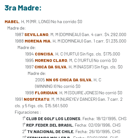
3ra Madre:
MABEL
, H, M (MR. LONG) No ha corrido $0
Madre de:
1987
SEVILLANO
, M, M (DOMINEAU) Gan. 4 carr. $4.292.000
1988
MORENA MIA
, H, M (DOMINEAU) Gan. 1 carr. $1.235.000
Madre de:
1994
CONCISA
, H, C (YURTU) Sin figs. cls. $175.000
1995
MORENO CLARO
, M, C (YURTU) No corrió $0
1997
CHICA DA SILVA
, H, M (NASSIF) Sin figs. cls. $0
Madre de:
2005
NN 05 CHICA DA SILVA
, H, C
(WINNING II) No corrió $0
1998
FLORIDIAN
, H, M (SQUIRE JONES) No corrió $0
1991
NOSFERATU
, M, M (NUREYEV DANCER) Gan. 7 carr. 2
cls. y 5 figs. cls. $15.561.500
Figuraciones :
1°
CLUB DE GOLF LOS LEONES
, Fecha: 18/12/1995, CHS
1°
REP.FEDER.DEL BRASIL
, Fecha: 02/09/1996, CHS
2°
TV.NACIONAL DE CHILE
, Fecha: 26/10/1995, CHS
2°
FERNANDO MOLLER B.
, Fecha: 02/01/1996, CHS