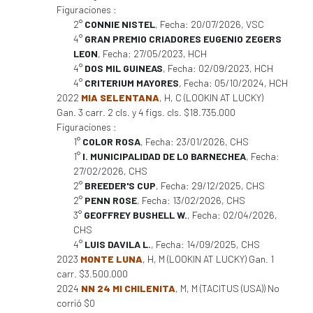
Figuraciones :
2°
CONNIE NISTEL
, Fecha: 20/07/2026, VSC
4°
GRAN PREMIO CRIADORES EUGENIO ZEGERS
LEON
, Fecha: 27/05/2023, HCH
4°
DOS MIL GUINEAS
, Fecha: 02/09/2023, HCH
4°
CRITERIUM MAYORES
, Fecha: 05/10/2024, HCH
2022
MIA SELENTANA
, H, C (LOOKIN AT LUCKY)
Gan. 3 carr. 2 cls. y 4 figs. cls. $18.735.000
Figuraciones :
1°
COLOR ROSA
, Fecha: 23/01/2026, CHS
1°
I. MUNICIPALIDAD DE LO BARNECHEA
, Fecha:
27/02/2026, CHS
2°
BREEDER'S CUP
, Fecha: 29/12/2025, CHS
2°
PENN ROSE
, Fecha: 13/02/2026, CHS
3°
GEOFFREY BUSHELL W.
, Fecha: 02/04/2026,
CHS
4°
LUIS DAVILA L.
, Fecha: 14/09/2025, CHS
2023
MONTE LUNA
, H, M (LOOKIN AT LUCKY) Gan. 1
carr. $3.500.000
2024
NN 24 MI CHILENITA
, M, M (TACITUS (USA)) No
corrió $0