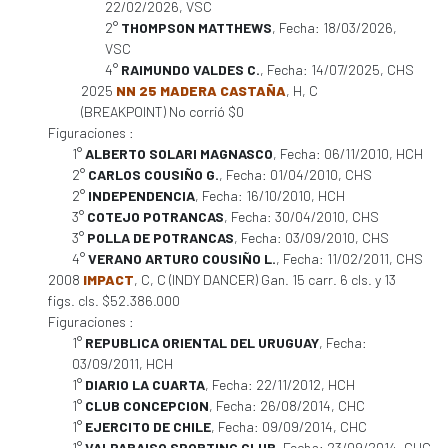
22/02/2026, VSC
2°
THOMPSON MATTHEWS
, Fecha: 18/03/2026,
VSC
4°
RAIMUNDO VALDES C.
, Fecha: 14/07/2025, CHS
2025
NN 25 MADERA CASTAÑA
, H, C
(BREAKPOINT) No corrió $0
Figuraciones :
1°
ALBERTO SOLARI MAGNASCO
, Fecha: 06/11/2010, HCH
2°
CARLOS COUSIÑO G.
, Fecha: 01/04/2010, CHS
2°
INDEPENDENCIA
, Fecha: 16/10/2010, HCH
3°
COTEJO POTRANCAS
, Fecha: 30/04/2010, CHS
3°
POLLA DE POTRANCAS
, Fecha: 03/09/2010, CHS
4°
VERANO ARTURO COUSIÑO L.
, Fecha: 11/02/2011, CHS
2008
IMPACT
, C, C (INDY DANCER) Gan. 15 carr. 6 cls. y 13
figs. cls. $52.386.000
Figuraciones :
1°
REPUBLICA ORIENTAL DEL URUGUAY
, Fecha:
03/09/2011, HCH
1°
DIARIO LA CUARTA
, Fecha: 22/11/2012, HCH
1°
CLUB CONCEPCION
, Fecha: 26/08/2014, CHC
1°
EJERCITO DE CHILE
, Fecha: 09/09/2014, CHC
1°
VALPARAISO SPORTING CLUB
, Fecha: 23/09/2014, CHC