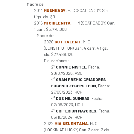
Madre de:
2014
MUSHKADY
, H, C (SCAT DADDY) Sin
figs. cls. $0
2015
MI CHILENITA
, H, M (SCAT DADDY) Gan.
1 carr. $6.775.000
Madre de:
2020
GOT TALENT
, M, C
(CONSTITUTION) Gan. 4 carr. 4 figs.
cls. $27.488.120
Figuraciones :
2°
CONNIE NISTEL
, Fecha:
20/07/2026, VSC
4°
GRAN PREMIO CRIADORES
EUGENIO ZEGERS LEON
, Fecha:
27/05/2023, HCH
4°
DOS MIL GUINEAS
, Fecha:
02/09/2023, HCH
4°
CRITERIUM MAYORES
, Fecha:
05/10/2024, HCH
2022
MIA SELENTANA
, H, C
(LOOKIN AT LUCKY) Gan. 3 carr. 2 cls.