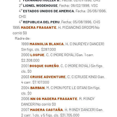
2°
LIONEL WODEHOUSE
, Fecha: 06/02/1998, VSC
4°
ESTADOS UNIDOS DE AMERICA
, Fecha: 26/06/1996,
CHS
4°
REPUBLICA DEL PERU
, Fecha: 05/08/1996, CHS
1995
MADERA FRAGANTE
, H, M (DANCING GROOM) No
corrió $0
Madre de:
1999
MAGNOLIA BLANCA
, H, C (NUREYEV DANCER)
Sin figs. cls. $287.000
2000
LOSPUE
, C, C (MORE ROYAL) Gan. 1 carr.
$2.308.000
2001
BOSQUE SUREÑO
, C, C (MORE ROYAL) Sin figs.
cls. $0
2003
CRUISE ADVENTURE
, C, C (CRUISE KING) Gan.
4 carr. $7.107.000
2004
BARBAN
, M, C (MON POTE LE GITAN) Sin figs.
cls. $0
2006
NN 06 MADERA FRAGANTE
, M, M (INDY
DANCER) No corrió $0
2007
MADERA CASTAÑA
, H, M (INDY DANCER) Gan.
2 carr. 1 cls. y 5 figs. cls. $31.705.000