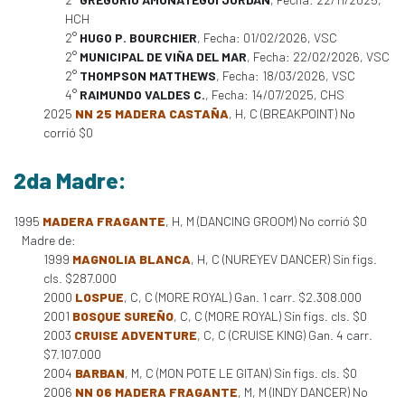
HCH
2°
HUGO P. BOURCHIER
, Fecha: 01/02/2026, VSC
2°
MUNICIPAL DE VIÑA DEL MAR
, Fecha: 22/02/2026, VSC
2°
THOMPSON MATTHEWS
, Fecha: 18/03/2026, VSC
4°
RAIMUNDO VALDES C.
, Fecha: 14/07/2025, CHS
2025
NN 25 MADERA CASTAÑA
, H, C (BREAKPOINT) No
corrió $0
2da Madre:
1995
MADERA FRAGANTE
, H, M (DANCING GROOM) No corrió $0
Madre de:
1999
MAGNOLIA BLANCA
, H, C (NUREYEV DANCER) Sin figs.
cls. $287.000
2000
LOSPUE
, C, C (MORE ROYAL) Gan. 1 carr. $2.308.000
2001
BOSQUE SUREÑO
, C, C (MORE ROYAL) Sin figs. cls. $0
2003
CRUISE ADVENTURE
, C, C (CRUISE KING) Gan. 4 carr.
$7.107.000
2004
BARBAN
, M, C (MON POTE LE GITAN) Sin figs. cls. $0
2006
NN 06 MADERA FRAGANTE
, M, M (INDY DANCER) No