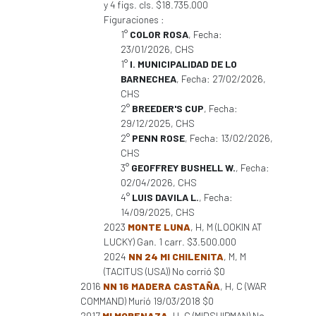
y 4 figs. cls. $18.735.000
Figuraciones :
1°
COLOR ROSA
, Fecha:
23/01/2026, CHS
1°
I. MUNICIPALIDAD DE LO
BARNECHEA
, Fecha: 27/02/2026,
CHS
2°
BREEDER'S CUP
, Fecha:
29/12/2025, CHS
2°
PENN ROSE
, Fecha: 13/02/2026,
CHS
3°
GEOFFREY BUSHELL W.
, Fecha:
02/04/2026, CHS
4°
LUIS DAVILA L.
, Fecha:
14/09/2025, CHS
2023
MONTE LUNA
, H, M (LOOKIN AT
LUCKY) Gan. 1 carr. $3.500.000
2024
NN 24 MI CHILENITA
, M, M
(TACITUS (USA)) No corrió $0
2016
NN 16 MADERA CASTAÑA
, H, C (WAR
COMMAND) Murió 19/03/2018 $0
2017
MI MORENAZA
, H, C (MIDSHIPMAN) No