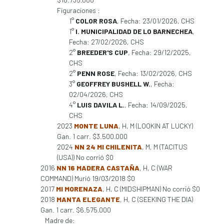
Figuraciones :
1°
COLOR ROSA
, Fecha: 23/01/2026, CHS
1°
I. MUNICIPALIDAD DE LO BARNECHEA
,
Fecha: 27/02/2026, CHS
2°
BREEDER'S CUP
, Fecha: 29/12/2025,
CHS
2°
PENN ROSE
, Fecha: 13/02/2026, CHS
3°
GEOFFREY BUSHELL W.
, Fecha:
02/04/2026, CHS
4°
LUIS DAVILA L.
, Fecha: 14/09/2025,
CHS
2023
MONTE LUNA
, H, M (LOOKIN AT LUCKY)
Gan. 1 carr. $3.500.000
2024
NN 24 MI CHILENITA
, M, M (TACITUS
(USA)) No corrió $0
2016
NN 16 MADERA CASTAÑA
, H, C (WAR
COMMAND) Murió 19/03/2018 $0
2017
MI MORENAZA
, H, C (MIDSHIPMAN) No corrió $0
2018
MANTA ELEGANTE
, H, C (SEEKING THE DIA)
Gan. 1 carr. $6.575.000
Madre de: