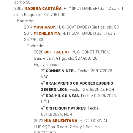
corrió $0
2007
MADERA CASTAÑA
, H, M (INDY DANCER) Gan. 2 carr. 1
cls. y 5 figs. cls. $31.705.000
Madre de:
2014
MUSHKADY
, H, C (SCAT DADDY) Sin figs. cls. $0
2015
MI CHILENITA
, H, M (SCAT DADDY) Gan. 1 carr.
$6.775.000
Madre de:
2020
GOT TALENT
, M, C (CONSTITUTION)
Gan. 4 carr. 4 figs. cls. $27.488.120
Figuraciones :
2°
CONNIE NISTEL
, Fecha: 20/07/2026,
VSC
4°
GRAN PREMIO CRIADORES EUGENIO
ZEGERS LEON
, Fecha: 27/05/2023, HCH
4°
DOS MIL GUINEAS
, Fecha: 02/09/2023,
HCH
4°
CRITERIUM MAYORES
, Fecha:
05/10/2024, HCH
2022
MIA SELENTANA
, H, C (LOOKIN AT
LUCKY) Gan. 3 carr. 2 cls. y 4 figs. cls.
$18.735.000