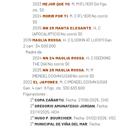
2023
MEJOR QUE YO
, M, M (FLYER) Sin figs.
cls. $0
2024
MORIR POR TI
, M, C (FLYER) No corrió
$0
2025
NN 25 MANTA ELEGANTE
, H, C
(APOCALIPTICO) No corrió $0
2019
MAGLIA ROSSA
, H, C (LOOKIN AT LUCKY) Gan.
2 carr. $4.500.000
Madre de:
2024
NN 24 MAGLIA ROSSA
, H, C (SEEKING
THE DIA) No corrió $0
2025
NN 25 MAGLIA ROSSA
, M, M
(MENDELSSOHN (USA)) No corrió $0
2022
EL JAPONES
, M, C (MENDELSSOHN (USA))
Gan. 4 carr. 6 figs. cls. $30.633.600
Figuraciones :
2°
COPA ZAÑARTU
, Fecha: 27/06/2025, CHS
2°
GREGORIO AMUNATEGUI JORDAN
, Fecha:
22/11/2025, HCH
2°
HUGO P. BOURCHIER
, Fecha: 01/02/2026, VSC
2°
MUNICIPAL DE VIÑA DEL MAR
, Fecha: