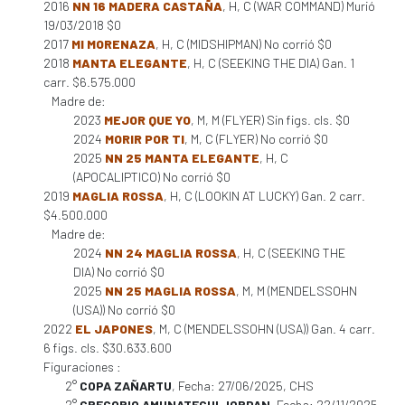
2016
NN 16 MADERA CASTAÑA
, H, C (WAR COMMAND) Murió
19/03/2018 $0
2017
MI MORENAZA
, H, C (MIDSHIPMAN) No corrió $0
2018
MANTA ELEGANTE
, H, C (SEEKING THE DIA) Gan. 1
carr. $6.575.000
Madre de:
2023
MEJOR QUE YO
, M, M (FLYER) Sin figs. cls. $0
2024
MORIR POR TI
, M, C (FLYER) No corrió $0
2025
NN 25 MANTA ELEGANTE
, H, C
(APOCALIPTICO) No corrió $0
2019
MAGLIA ROSSA
, H, C (LOOKIN AT LUCKY) Gan. 2 carr.
$4.500.000
Madre de:
2024
NN 24 MAGLIA ROSSA
, H, C (SEEKING THE
DIA) No corrió $0
2025
NN 25 MAGLIA ROSSA
, M, M (MENDELSSOHN
(USA)) No corrió $0
2022
EL JAPONES
, M, C (MENDELSSOHN (USA)) Gan. 4 carr.
6 figs. cls. $30.633.600
Figuraciones :
2°
COPA ZAÑARTU
, Fecha: 27/06/2025, CHS
2°
GREGORIO AMUNATEGUI JORDAN
, Fecha: 22/11/2025,