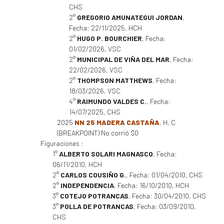
CHS
2°
GREGORIO AMUNATEGUI JORDAN
,
Fecha: 22/11/2025, HCH
2°
HUGO P. BOURCHIER
, Fecha:
01/02/2026, VSC
2°
MUNICIPAL DE VIÑA DEL MAR
, Fecha:
22/02/2026, VSC
2°
THOMPSON MATTHEWS
, Fecha:
18/03/2026, VSC
4°
RAIMUNDO VALDES C.
, Fecha:
14/07/2025, CHS
2025
NN 25 MADERA CASTAÑA
, H, C
(BREAKPOINT) No corrió $0
Figuraciones :
1°
ALBERTO SOLARI MAGNASCO
, Fecha:
06/11/2010, HCH
2°
CARLOS COUSIÑO G.
, Fecha: 01/04/2010, CHS
2°
INDEPENDENCIA
, Fecha: 16/10/2010, HCH
3°
COTEJO POTRANCAS
, Fecha: 30/04/2010, CHS
3°
POLLA DE POTRANCAS
, Fecha: 03/09/2010,
CHS