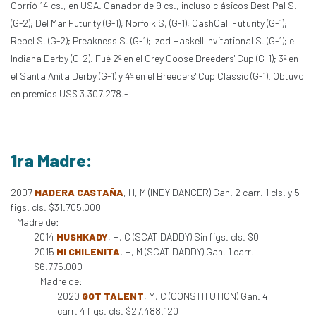
Corrió 14 cs., en USA. Ganador de 9 cs., incluso clásicos Best Pal S.
(G-2); Del Mar Futurity (G-1); Norfolk S, (G-1); CashCall Futurity (G-1);
Rebel S. (G-2); Preakness S. (G-1); Izod Haskell Invitational S. (G-1); e
Indiana Derby (G-2). Fué 2º en el Grey Goose Breeders' Cup (G-1); 3º en
el Santa Anita Derby (G-1) y 4º en el Breeders' Cup Classic (G-1). Obtuvo
en premios US$ 3.307.278.-
1ra Madre:
2007
MADERA CASTAÑA
, H, M (INDY DANCER) Gan. 2 carr. 1 cls. y 5
figs. cls. $31.705.000
Madre de:
2014
MUSHKADY
, H, C (SCAT DADDY) Sin figs. cls. $0
2015
MI CHILENITA
, H, M (SCAT DADDY) Gan. 1 carr.
$6.775.000
Madre de:
2020
GOT TALENT
, M, C (CONSTITUTION) Gan. 4
carr. 4 figs. cls. $27.488.120