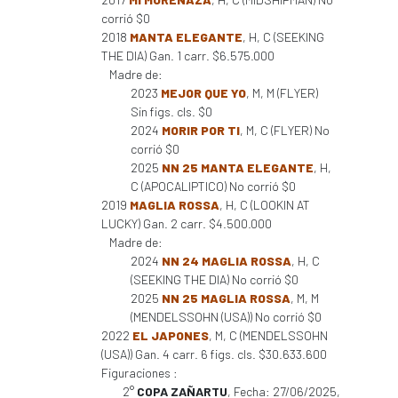
corrió $0
2018
MANTA ELEGANTE
, H, C (SEEKING
THE DIA) Gan. 1 carr. $6.575.000
Madre de:
2023
MEJOR QUE YO
, M, M (FLYER)
Sin figs. cls. $0
2024
MORIR POR TI
, M, C (FLYER) No
corrió $0
2025
NN 25 MANTA ELEGANTE
, H,
C (APOCALIPTICO) No corrió $0
2019
MAGLIA ROSSA
, H, C (LOOKIN AT
LUCKY) Gan. 2 carr. $4.500.000
Madre de:
2024
NN 24 MAGLIA ROSSA
, H, C
(SEEKING THE DIA) No corrió $0
2025
NN 25 MAGLIA ROSSA
, M, M
(MENDELSSOHN (USA)) No corrió $0
2022
EL JAPONES
, M, C (MENDELSSOHN
(USA)) Gan. 4 carr. 6 figs. cls. $30.633.600
Figuraciones :
2°
COPA ZAÑARTU
, Fecha: 27/06/2025,