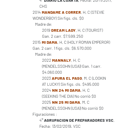
4°
DIARIO LA CUARTA
, Fecha: 20/11/2017,
CHS
2014
MANDAME A CORRER
, H, C (STEVIE
WONDERBOY) Sin figs. cls. $0
Madre de:
2019
DREAM LADY
, H, C (TOURIST)
Gan. 2 carr. $7.599.250
2015
MI DAMA
, H, C (HOLY ROMAN EMPEROR)
Gan. 2 carr. 1 figs. cls. $6.570.000
Madre de:
2022
MANNALY
, H, C
(MENDELSSOHN (USA)) Gan. 1 carr.
$4.060.000
2023
APURA EL PASO
, M, C (LOOKIN
AT LUCKY) Sin figs. cls. $495.000
2024
NN 24 MI DAMA
, H, C
(SEEKING THE DIA) No corrió $0
2025
NN 25 MI DAMA
, M, C
(MENDELSSOHN (USA)) No corrió $0
Figuraciones :
4°
AGRUPACION DE PREPARADORES VSC
,
Fecha: 13/02/2019, VSC