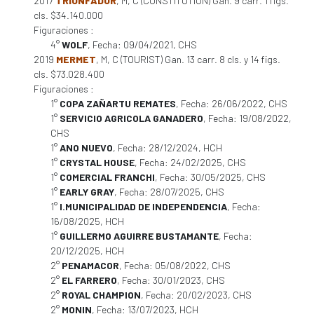
2017
TRIUNFADOR
, M, C (CONSTITUTION) Gan. 9 carr. 1 figs.
cls. $34.140.000
Figuraciones :
4°
WOLF
, Fecha: 09/04/2021, CHS
2019
MERMET
, M, C (TOURIST) Gan. 13 carr. 8 cls. y 14 figs.
cls. $73.028.400
Figuraciones :
1°
COPA ZAÑARTU REMATES
, Fecha: 26/06/2022, CHS
1°
SERVICIO AGRICOLA GANADERO
, Fecha: 19/08/2022,
CHS
1°
ANO NUEVO
, Fecha: 28/12/2024, HCH
1°
CRYSTAL HOUSE
, Fecha: 24/02/2025, CHS
1°
COMERCIAL FRANCHI
, Fecha: 30/05/2025, CHS
1°
EARLY GRAY
, Fecha: 28/07/2025, CHS
1°
I.MUNICIPALIDAD DE INDEPENDENCIA
, Fecha:
16/08/2025, HCH
1°
GUILLERMO AGUIRRE BUSTAMANTE
, Fecha:
20/12/2025, HCH
2°
PENAMACOR
, Fecha: 05/08/2022, CHS
2°
EL FARRERO
, Fecha: 30/01/2023, CHS
2°
ROYAL CHAMPION
, Fecha: 20/02/2023, CHS
2°
MONIN
, Fecha: 13/07/2023, HCH