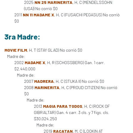
2025
NN 25 MARINERITA
, H, C (MENDELSSOHN
(USA)) No corrió $0
2011
NN 11 MADAME X
, H, C (FUSAICHI PEGASUS) No corrió
$0
3ra Madre:
MOVIE FILM
, H, T (STAY GLAD) No corrió $0
Madre de:
2002
MADAME X
, H, R (SCHOSSBERG) Gan. 1 carr.
$2.440.000
Madre de:
2007
MADRERA
, H, C (STUKA II) No corrió $0
2008
MARINERITA
, H, C (PROUD CITIZEN) No corrió
$0
Madre de:
2013
MAGIA PARA TODOS
, H, C (ROCK OF
GIBRALTAR) Gan. 4 carr. 3 cls. y 7 figs. cls.
$30.024.250
Madre de:
2019
RACATAN
, M, C (LOOKIN AT