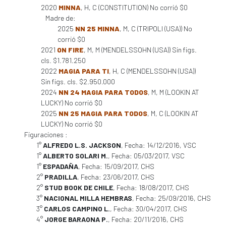
2020
MINNA
, H, C (CONSTITUTION) No corrió $0
Madre de:
2025
NN 25 MINNA
, M, C (TRIPOLI (USA)) No
corrió $0
2021
ON FIRE
, M, M (MENDELSSOHN (USA)) Sin figs.
cls. $1.781.250
2022
MAGIA PARA TI
, H, C (MENDELSSOHN (USA))
Sin figs. cls. $2.950.000
2024
NN 24 MAGIA PARA TODOS
, M, M (LOOKIN AT
LUCKY) No corrió $0
2025
NN 25 MAGIA PARA TODOS
, M, C (LOOKIN AT
LUCKY) No corrió $0
Figuraciones :
1°
ALFREDO L.S. JACKSON
, Fecha: 14/12/2016, VSC
1°
ALBERTO SOLARI M.
, Fecha: 05/03/2017, VSC
1°
ESPADAÑA
, Fecha: 15/09/2017, CHS
2°
PRADILLA
, Fecha: 23/06/2017, CHS
2°
STUD BOOK DE CHILE
, Fecha: 18/08/2017, CHS
3°
NACIONAL MILLA HEMBRAS
, Fecha: 25/09/2016, CHS
3°
CARLOS CAMPINO L.
, Fecha: 30/04/2017, CHS
4°
JORGE BARAONA P.
, Fecha: 20/11/2016, CHS