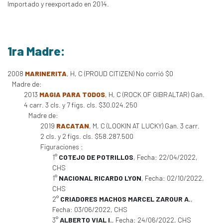
Importado y reexportado en 2014.
1ra Madre:
2008
MARINERITA
, H, C (PROUD CITIZEN) No corrió $0
Madre de:
2013
MAGIA PARA TODOS
, H, C (ROCK OF GIBRALTAR) Gan.
4 carr. 3 cls. y 7 figs. cls. $30.024.250
Madre de:
2019
RACATAN
, M, C (LOOKIN AT LUCKY) Gan. 3 carr.
2 cls. y 2 figs. cls. $58.287.500
Figuraciones :
1°
COTEJO DE POTRILLOS
, Fecha: 22/04/2022,
CHS
1°
NACIONAL RICARDO LYON
, Fecha: 02/10/2022,
CHS
2°
CRIADORES MACHOS MARCEL ZAROUR A.
,
Fecha: 03/06/2022, CHS
3°
ALBERTO VIAL I.
, Fecha: 24/06/2022, CHS