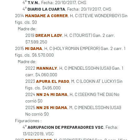
4°
T.V.N.
, Fecha: 20/10/2017, CHS
4°
DIARIO LA CUARTA
, Fecha: 20/11/2017, CHS
2014
MANDAME A CORRER
, H, C (STEVIE WONDERBOY) Sin
figs. cls. $0
Madre de:
2019
DREAM LADY
, H, C (TOURIST) Gan. 2 carr.
$7.599.250
2015
MI DAMA
, H, C (HOLY ROMAN EMPEROR) Gan. 2 carr. 1
figs. cls. $6.570.000
Madre de:
2022
MANNALY
, H, C (MENDELSSOHN (USA)) Gan. 1
carr. $4.060.000
2023
APURA EL PASO
, M, C (LOOKIN AT LUCKY) Sin
figs. cls. $495.000
2024
NN 24 MI DAMA
, H, C (SEEKING THE DIA) No
corrió $0
2025
NN 25 MI DAMA
, M, C (MENDELSSOHN (USA))
No corrió $0
Figuraciones :
4°
AGRUPACION DE PREPARADORES VSC
, Fecha:
13/02/2019, VSC