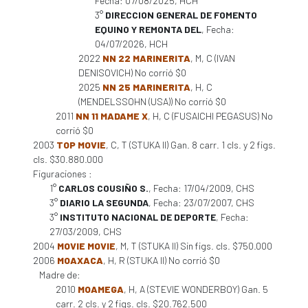
Fecha: 07/08/2025, HCH
3°
DIRECCION GENERAL DE FOMENTO
EQUINO Y REMONTA DEL
, Fecha:
04/07/2026, HCH
2022
NN 22 MARINERITA
, M, C (IVAN
DENISOVICH) No corrió $0
2025
NN 25 MARINERITA
, H, C
(MENDELSSOHN (USA)) No corrió $0
2011
NN 11 MADAME X
, H, C (FUSAICHI PEGASUS) No
corrió $0
2003
TOP MOVIE
, C, T (STUKA II) Gan. 8 carr. 1 cls. y 2 figs.
cls. $30.880.000
Figuraciones :
1°
CARLOS COUSIÑO S.
, Fecha: 17/04/2009, CHS
3°
DIARIO LA SEGUNDA
, Fecha: 23/07/2007, CHS
3°
INSTITUTO NACIONAL DE DEPORTE
, Fecha:
27/03/2009, CHS
2004
MOVIE MOVIE
, M, T (STUKA II) Sin figs. cls. $750.000
2006
MOAXACA
, H, R (STUKA II) No corrió $0
Madre de:
2010
MOAMEGA
, H, A (STEVIE WONDERBOY) Gan. 5
carr. 2 cls. y 2 figs. cls. $20.762.500