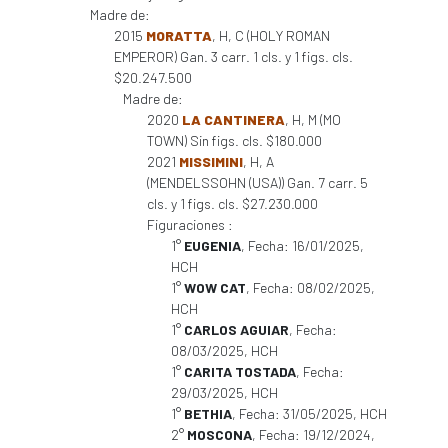
Madre de:
2015
MORATTA
, H, C (HOLY ROMAN
EMPEROR) Gan. 3 carr. 1 cls. y 1 figs. cls.
$20.247.500
Madre de:
2020
LA CANTINERA
, H, M (MO
TOWN) Sin figs. cls. $180.000
2021
MISSIMINI
, H, A
(MENDELSSOHN (USA)) Gan. 7 carr. 5
cls. y 1 figs. cls. $27.230.000
Figuraciones :
1°
EUGENIA
, Fecha: 16/01/2025,
HCH
1°
WOW CAT
, Fecha: 08/02/2025,
HCH
1°
CARLOS AGUIAR
, Fecha:
08/03/2025, HCH
1°
CARITA TOSTADA
, Fecha:
29/03/2025, HCH
1°
BETHIA
, Fecha: 31/05/2025, HCH
2°
MOSCONA
, Fecha: 19/12/2024,