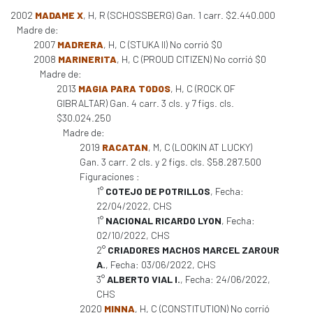
2002
MADAME X
, H, R (SCHOSSBERG) Gan. 1 carr. $2.440.000
Madre de:
2007
MADRERA
, H, C (STUKA II) No corrió $0
2008
MARINERITA
, H, C (PROUD CITIZEN) No corrió $0
Madre de:
2013
MAGIA PARA TODOS
, H, C (ROCK OF
GIBRALTAR) Gan. 4 carr. 3 cls. y 7 figs. cls.
$30.024.250
Madre de:
2019
RACATAN
, M, C (LOOKIN AT LUCKY)
Gan. 3 carr. 2 cls. y 2 figs. cls. $58.287.500
Figuraciones :
1°
COTEJO DE POTRILLOS
, Fecha:
22/04/2022, CHS
1°
NACIONAL RICARDO LYON
, Fecha:
02/10/2022, CHS
2°
CRIADORES MACHOS MARCEL ZAROUR
A.
, Fecha: 03/06/2022, CHS
3°
ALBERTO VIAL I.
, Fecha: 24/06/2022,
CHS
2020
MINNA
, H, C (CONSTITUTION) No corrió