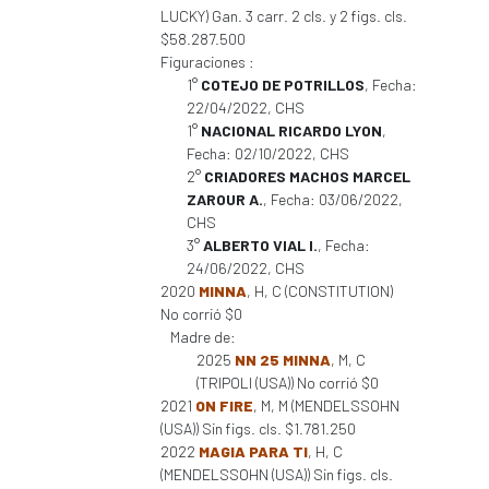
LUCKY) Gan. 3 carr. 2 cls. y 2 figs. cls.
$58.287.500
Figuraciones :
1°
COTEJO DE POTRILLOS
, Fecha:
22/04/2022, CHS
1°
NACIONAL RICARDO LYON
,
Fecha: 02/10/2022, CHS
2°
CRIADORES MACHOS MARCEL
ZAROUR A.
, Fecha: 03/06/2022,
CHS
3°
ALBERTO VIAL I.
, Fecha:
24/06/2022, CHS
2020
MINNA
, H, C (CONSTITUTION)
No corrió $0
Madre de:
2025
NN 25 MINNA
, M, C
(TRIPOLI (USA)) No corrió $0
2021
ON FIRE
, M, M (MENDELSSOHN
(USA)) Sin figs. cls. $1.781.250
2022
MAGIA PARA TI
, H, C
(MENDELSSOHN (USA)) Sin figs. cls.