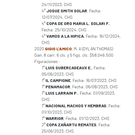
24/11/2023, CHS
4°
JOSUE SMITH SOLAR
, Fecha:
12/07/2024, CHS
4°
COPA DE ORO MARIA L. SOLARI F.
,
Fecha: 25/10/2024, CHS
4°
VAMOS A LA HIPICA
, Fecha: 16/12/2024,
CHS
2020
GIGIO L'AMICO
, M, A (DYLAN THOMAS)
Gan. 8 carr. 6 cls. y 5 figs. cls. $58.046.500
Figuraciones :
1°
LUIS SUBERCASEAUX E.
, Fecha:
05/06/2023, CHS
1°
IL CAMPIONE
, Fecha: 16/07/2023, CHS
1°
PENAMACOR
, Fecha: 06/08/2023, CHS
1°
LUIS LARRAIN P.
, Fecha: 01/09/2023,
CHS
1°
NACIONAL MACHOS Y HEMBRAS
, Fecha:
01/10/2023, CHS
1°
WARRIOR
, Fecha: 01/12/2023, CHS
2°
COPA ZAÑARTU REMATES
, Fecha:
25/06/2023, CHS