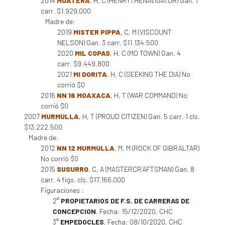
2014
MOATERA
, H, C (HENRYTHENAVIGATOR) Gan. 1
carr. $1.929.000
Madre de:
2019
MISTER PIPPA
, C, M (VISCOUNT
NELSON) Gan. 3 carr. $11.134.500
2020
MIL COPAS
, H, C (MO TOWN) Gan. 4
carr. $9.449.800
2021
MI DORITA
, H, C (SEEKING THE DIA) No
corrió $0
2016
NN 16 MOAXACA
, H, T (WAR COMMAND) No
corrió $0
2007
MURMULLA
, H, T (PROUD CITIZEN) Gan. 5 carr. 1 cls.
$13.222.500
Madre de:
2012
NN 12 MURMULLA
, M, M (ROCK OF GIBRALTAR)
No corrió $0
2015
SUSURRO
, C, A (MASTERCRAFTSMAN) Gan. 8
carr. 4 figs. cls. $17.166.000
Figuraciones :
2°
PROPIETARIOS DE F.S. DE CARRERAS DE
CONCEPCION
, Fecha: 15/12/2020, CHC
3°
EMPEDOCLES
, Fecha: 08/10/2020, CHC