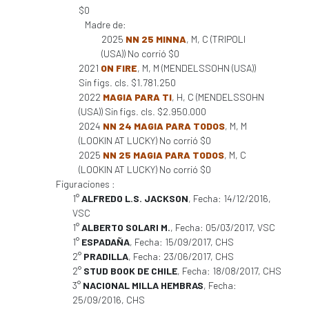
$0
Madre de:
2025
NN 25 MINNA
, M, C (TRIPOLI
(USA)) No corrió $0
2021
ON FIRE
, M, M (MENDELSSOHN (USA))
Sin figs. cls. $1.781.250
2022
MAGIA PARA TI
, H, C (MENDELSSOHN
(USA)) Sin figs. cls. $2.950.000
2024
NN 24 MAGIA PARA TODOS
, M, M
(LOOKIN AT LUCKY) No corrió $0
2025
NN 25 MAGIA PARA TODOS
, M, C
(LOOKIN AT LUCKY) No corrió $0
Figuraciones :
1°
ALFREDO L.S. JACKSON
, Fecha: 14/12/2016,
VSC
1°
ALBERTO SOLARI M.
, Fecha: 05/03/2017, VSC
1°
ESPADAÑA
, Fecha: 15/09/2017, CHS
2°
PRADILLA
, Fecha: 23/06/2017, CHS
2°
STUD BOOK DE CHILE
, Fecha: 18/08/2017, CHS
3°
NACIONAL MILLA HEMBRAS
, Fecha:
25/09/2016, CHS