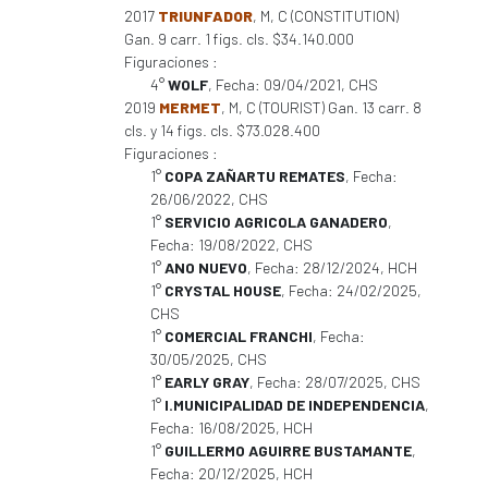
2017
TRIUNFADOR
, M, C (CONSTITUTION)
Gan. 9 carr. 1 figs. cls. $34.140.000
Figuraciones :
4°
WOLF
, Fecha: 09/04/2021, CHS
2019
MERMET
, M, C (TOURIST) Gan. 13 carr. 8
cls. y 14 figs. cls. $73.028.400
Figuraciones :
1°
COPA ZAÑARTU REMATES
, Fecha:
26/06/2022, CHS
1°
SERVICIO AGRICOLA GANADERO
,
Fecha: 19/08/2022, CHS
1°
ANO NUEVO
, Fecha: 28/12/2024, HCH
1°
CRYSTAL HOUSE
, Fecha: 24/02/2025,
CHS
1°
COMERCIAL FRANCHI
, Fecha:
30/05/2025, CHS
1°
EARLY GRAY
, Fecha: 28/07/2025, CHS
1°
I.MUNICIPALIDAD DE INDEPENDENCIA
,
Fecha: 16/08/2025, HCH
1°
GUILLERMO AGUIRRE BUSTAMANTE
,
Fecha: 20/12/2025, HCH