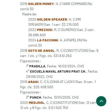
2016
GOLDEN MONEY
, H, C (WAR COMMAND) No
corrió $0
Madre de:
2020
GOLDEN SPEAKER
, H, C (MR
SPEAKER) Gan. 1 carr. $2.215.000
2022
PREZIOSI
, M, C (SUMERIO) Gan. 2 carr.
$6.086.600
2024
LA FACCHINI
, H, A (PAPELON) No
corrió $0
2018
SOTO DE ANGOL
, M, C (CONSTITUTION) Gan. 9
carr. 1 cls. y 1 figs. cls. $31.610.250
Figuraciones :
1°
PRADILLA
, Fecha: 16/02/2024, CHS
4°
ESCUELA NAVAL ARTURO PRAT CH.
, Fecha:
29/08/2022, CHS
2019
ARAKI
, C, C (LOOKIN AT LUCKY) Gan. 9 carr. 1
figs. cls. $25.458.500
Figuraciones :
3°
PUNCH
, Fecha: 13/01/2025, CHS
2020
MEDJOOL
, C, C (CONSTITUTION) Gan. 13 carr.
12 cls. y 8 figs. cls. $121.503.750