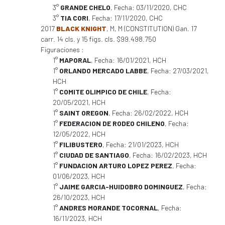
3°
GRANDE CHELO
, Fecha: 03/11/2020, CHC
3°
TIA CORI
, Fecha: 17/11/2020, CHC
2017
BLACK KNIGHT
, M, M (CONSTITUTION) Gan. 17
carr. 14 cls. y 15 figs. cls. $99.498.750
Figuraciones :
1°
MAPORAL
, Fecha: 16/01/2021, HCH
1°
ORLANDO MERCADO LABBE
, Fecha: 27/03/2021,
HCH
1°
COMITE OLIMPICO DE CHILE
, Fecha:
20/05/2021, HCH
1°
SAINT OREGON
, Fecha: 26/02/2022, HCH
1°
FEDERACION DE RODEO CHILENO
, Fecha:
12/05/2022, HCH
1°
FILIBUSTERO
, Fecha: 21/01/2023, HCH
1°
CIUDAD DE SANTIAGO
, Fecha: 16/02/2023, HCH
1°
FUNDACION ARTURO LOPEZ PEREZ
, Fecha:
01/06/2023, HCH
1°
JAIME GARCIA-HUIDOBRO DOMINGUEZ
, Fecha:
26/10/2023, HCH
1°
ANDRES MORANDE TOCORNAL
, Fecha:
16/11/2023, HCH