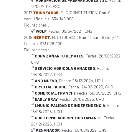
4°
AGRUPACION DE PREPARADORES VSC
, Fecha:
13/02/2019, VSC
2017
TRIUNFADOR
, M, C (CONSTITUTION) Gan. 9
carr. 1 figs. cls. $34.140.000
Figuraciones :
4°
WOLF
, Fecha: 09/04/2021, CHS
2019
MERMET
, M, C (TOURIST) Gan. 13 carr. 8 cls. y 14
figs. cls. $73.028.400
Figuraciones :
1°
COPA ZAÑARTU REMATES
, Fecha: 26/06/2022,
CHS
1°
SERVICIO AGRICOLA GANADERO
, Fecha:
19/08/2022, CHS
1°
ANO NUEVO
, Fecha: 28/12/2024, HCH
1°
CRYSTAL HOUSE
, Fecha: 24/02/2025, CHS
1°
COMERCIAL FRANCHI
, Fecha: 30/05/2025, CHS
1°
EARLY GRAY
, Fecha: 28/07/2025, CHS
1°
I.MUNICIPALIDAD DE INDEPENDENCIA
, Fecha:
16/08/2025, HCH
1°
GUILLERMO AGUIRRE BUSTAMANTE
, Fecha:
20/12/2025, HCH
2°
PENAMACOR
, Fecha: 05/08/2022, CHS