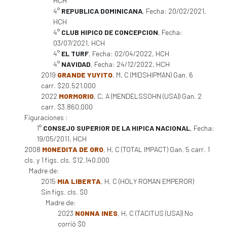
HCH
4°
REPUBLICA DOMINICANA
, Fecha: 20/02/2021,
HCH
4°
CLUB HIPICO DE CONCEPCION
, Fecha:
03/07/2021, HCH
4°
EL TURF
, Fecha: 02/04/2022, HCH
4°
NAVIDAD
, Fecha: 24/12/2022, HCH
2019
GRANDE YUYITO
, M, C (MIDSHIPMAN) Gan. 6
carr. $20.521.000
2022
MORMORIO
, C, A (MENDELSSOHN (USA)) Gan. 2
carr. $3.860.000
Figuraciones :
1°
CONSEJO SUPERIOR DE LA HIPICA NACIONAL
, Fecha:
19/05/2011, HCH
2008
MONEDITA DE ORO
, H, C (TOTAL IMPACT) Gan. 5 carr. 1
cls. y 1 figs. cls. $12.140.000
Madre de:
2015
MIA LIBERTA
, H, C (HOLY ROMAN EMPEROR)
Sin figs. cls. $0
Madre de:
2023
NONNA INES
, H, C (TACITUS (USA)) No
corrió $0