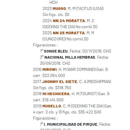
HCH
2023
MUGGO
, M, M (TACITUS (USA))
Sin figs. cls. $0
2024
NN 24 MORATTA
, M, C
(SEEKING THE DIA) No corrió $0
2025
NN 25 MORATTA
, M, M
(CUNCO (IRE)) No corrió $0
Figuraciones :
1°
SONGE BLEU
, Fecha: 02/11/2018, CHS
3°
NACIONAL MILLA HEMBRAS
, Fecha:
30/09/2018, CHS
2016
MIROWI
, H, M (WAR COMMAND) Gan. 9
carr. $22.054.000
2017
JHONNY EL SIETE
, C, A (MIDSHIPMAN)
Sin figs. cls. $318.750
2018
MI HECHICERA
, H, M (TOURIST) Gan. 9
carr. $19.414.500
2019
MUGELLO
, C, M (SEEKING THE DIA) Gan.
4 carr. 2 cls. y 13 figs. cls. $35.422.500
Figuraciones :
1°
I. MUNICIPALIDAD DE PIRQUE
, Fecha: