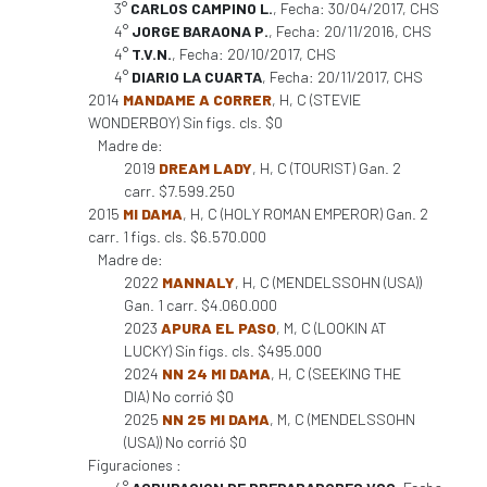
3°
CARLOS CAMPINO L.
, Fecha: 30/04/2017, CHS
4°
JORGE BARAONA P.
, Fecha: 20/11/2016, CHS
4°
T.V.N.
, Fecha: 20/10/2017, CHS
4°
DIARIO LA CUARTA
, Fecha: 20/11/2017, CHS
2014
MANDAME A CORRER
, H, C (STEVIE
WONDERBOY) Sin figs. cls. $0
Madre de:
2019
DREAM LADY
, H, C (TOURIST) Gan. 2
carr. $7.599.250
2015
MI DAMA
, H, C (HOLY ROMAN EMPEROR) Gan. 2
carr. 1 figs. cls. $6.570.000
Madre de:
2022
MANNALY
, H, C (MENDELSSOHN (USA))
Gan. 1 carr. $4.060.000
2023
APURA EL PASO
, M, C (LOOKIN AT
LUCKY) Sin figs. cls. $495.000
2024
NN 24 MI DAMA
, H, C (SEEKING THE
DIA) No corrió $0
2025
NN 25 MI DAMA
, M, C (MENDELSSOHN
(USA)) No corrió $0
Figuraciones :