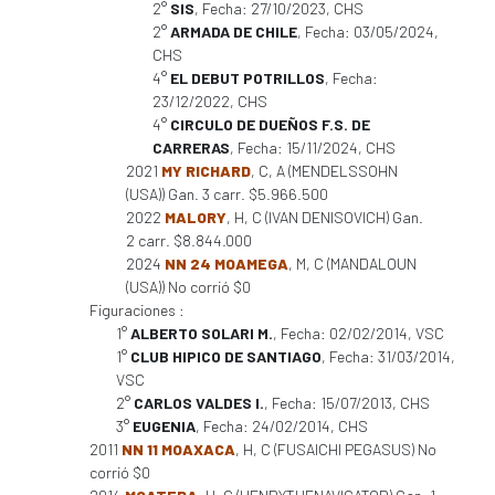
2°
SIS
, Fecha: 27/10/2023, CHS
2°
ARMADA DE CHILE
, Fecha: 03/05/2024,
CHS
4°
EL DEBUT POTRILLOS
, Fecha:
23/12/2022, CHS
4°
CIRCULO DE DUEÑOS F.S. DE
CARRERAS
, Fecha: 15/11/2024, CHS
2021
MY RICHARD
, C, A (MENDELSSOHN
(USA)) Gan. 3 carr. $5.966.500
2022
MALORY
, H, C (IVAN DENISOVICH) Gan.
2 carr. $8.844.000
2024
NN 24 MOAMEGA
, M, C (MANDALOUN
(USA)) No corrió $0
Figuraciones :
1°
ALBERTO SOLARI M.
, Fecha: 02/02/2014, VSC
1°
CLUB HIPICO DE SANTIAGO
, Fecha: 31/03/2014,
VSC
2°
CARLOS VALDES I.
, Fecha: 15/07/2013, CHS
3°
EUGENIA
, Fecha: 24/02/2014, CHS
2011
NN 11 MOAXACA
, H, C (FUSAICHI PEGASUS) No
corrió $0