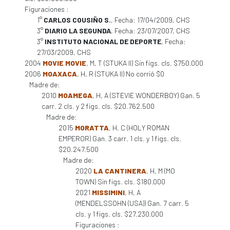
Figuraciones :
1°
CARLOS COUSIÑO S.
, Fecha: 17/04/2009, CHS
3°
DIARIO LA SEGUNDA
, Fecha: 23/07/2007, CHS
3°
INSTITUTO NACIONAL DE DEPORTE
, Fecha:
27/03/2009, CHS
2004
MOVIE MOVIE
, M, T (STUKA II) Sin figs. cls. $750.000
2006
MOAXACA
, H, R (STUKA II) No corrió $0
Madre de:
2010
MOAMEGA
, H, A (STEVIE WONDERBOY) Gan. 5
carr. 2 cls. y 2 figs. cls. $20.762.500
Madre de:
2015
MORATTA
, H, C (HOLY ROMAN
EMPEROR) Gan. 3 carr. 1 cls. y 1 figs. cls.
$20.247.500
Madre de:
2020
LA CANTINERA
, H, M (MO
TOWN) Sin figs. cls. $180.000
2021
MISSIMINI
, H, A
(MENDELSSOHN (USA)) Gan. 7 carr. 5
cls. y 1 figs. cls. $27.230.000
Figuraciones :