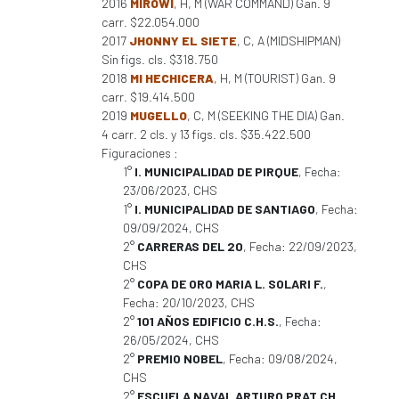
2016
MIROWI
, H, M (WAR COMMAND) Gan. 9
carr. $22.054.000
2017
JHONNY EL SIETE
, C, A (MIDSHIPMAN)
Sin figs. cls. $318.750
2018
MI HECHICERA
, H, M (TOURIST) Gan. 9
carr. $19.414.500
2019
MUGELLO
, C, M (SEEKING THE DIA) Gan.
4 carr. 2 cls. y 13 figs. cls. $35.422.500
Figuraciones :
1°
I. MUNICIPALIDAD DE PIRQUE
, Fecha:
23/06/2023, CHS
1°
I. MUNICIPALIDAD DE SANTIAGO
, Fecha:
09/09/2024, CHS
2°
CARRERAS DEL 20
, Fecha: 22/09/2023,
CHS
2°
COPA DE ORO MARIA L. SOLARI F.
,
Fecha: 20/10/2023, CHS
2°
101 AÑOS EDIFICIO C.H.S.
, Fecha:
26/05/2024, CHS
2°
PREMIO NOBEL
, Fecha: 09/08/2024,
CHS
2°
ESCUELA NAVAL ARTURO PRAT CH.
,