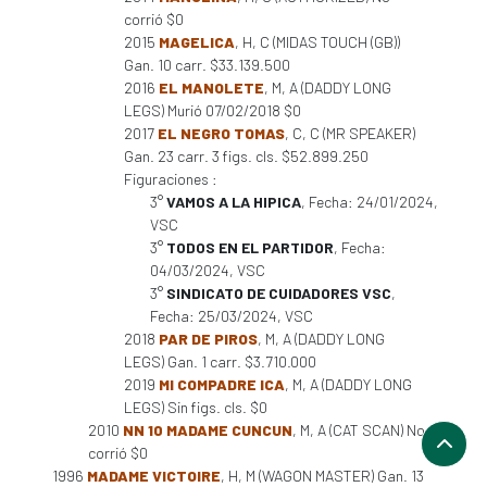
corrió $0
2015
MAGELICA
, H, C (MIDAS TOUCH (GB))
Gan. 10 carr. $33.139.500
2016
EL MANOLETE
, M, A (DADDY LONG
LEGS) Murió 07/02/2018 $0
2017
EL NEGRO TOMAS
, C, C (MR SPEAKER)
Gan. 23 carr. 3 figs. cls. $52.899.250
Figuraciones :
3°
VAMOS A LA HIPICA
, Fecha: 24/01/2024,
VSC
3°
TODOS EN EL PARTIDOR
, Fecha:
04/03/2024, VSC
3°
SINDICATO DE CUIDADORES VSC
,
Fecha: 25/03/2024, VSC
2018
PAR DE PIROS
, M, A (DADDY LONG
LEGS) Gan. 1 carr. $3.710.000
2019
MI COMPADRE ICA
, M, A (DADDY LONG
LEGS) Sin figs. cls. $0
2010
NN 10 MADAME CUNCUN
, M, A (CAT SCAN) No
corrió $0
1996
MADAME VICTOIRE
, H, M (WAGON MASTER) Gan. 13