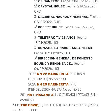
2°
CRISANTEMO
, Fecha: 26/01/2026, CHS
2°
CRYSTAL HOUSE
, Fecha: 23/02/2026,
CHS
3°
NACIONAL MACHOS Y HEMBRAS
, Fecha:
02/10/2022, CHS
3°
ROBERT BRUCE
, Fecha: 24/03/2023,
CHS
3°
TELETRAK T.V.25 ANOS
, Fecha:
16/01/2025, HCH
3°
GONZALO LARRAIN GANDARILLAS
,
Fecha: 07/08/2025, HCH
3°
DIRECCION GENERAL DE FOMENTO
EQUINO Y REMONTA DEL
, Fecha:
04/07/2026, HCH
2022
NN 22 MARINERITA
, M, C (IVAN
DENISOVICH) No corrió $0
2025
NN 25 MARINERITA
, H, C
(MENDELSSOHN (USA)) No corrió $0
2011
NN 11 MADAME X
, H, C (FUSAICHI PEGASUS) No
corrió $0
2003
TOP MOVIE
, C, T (STUKA II) Gan. 8 carr. 1 cls. y 2 figs.
cls. $30.880.000