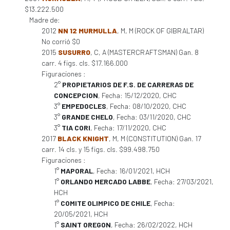
$13.222.500
Madre de:
2012
NN 12 MURMULLA
, M, M (ROCK OF GIBRALTAR)
No corrió $0
2015
SUSURRO
, C, A (MASTERCRAFTSMAN) Gan. 8
carr. 4 figs. cls. $17.166.000
Figuraciones :
2°
PROPIETARIOS DE F.S. DE CARRERAS DE
CONCEPCION
, Fecha: 15/12/2020, CHC
3°
EMPEDOCLES
, Fecha: 08/10/2020, CHC
3°
GRANDE CHELO
, Fecha: 03/11/2020, CHC
3°
TIA CORI
, Fecha: 17/11/2020, CHC
2017
BLACK KNIGHT
, M, M (CONSTITUTION) Gan. 17
carr. 14 cls. y 15 figs. cls. $99.498.750
Figuraciones :
1°
MAPORAL
, Fecha: 16/01/2021, HCH
1°
ORLANDO MERCADO LABBE
, Fecha: 27/03/2021,
HCH
1°
COMITE OLIMPICO DE CHILE
, Fecha:
20/05/2021, HCH
1°
SAINT OREGON
, Fecha: 26/02/2022, HCH