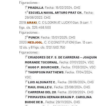
Figuraciones :
1°
PRADILLA
, Fecha: 16/02/2024, CHS
4°
ESCUELA NAVAL ARTURO PRAT CH.
, Fecha:
29/08/2022, CHS
2019
ARAKI
, C, C (LOOKIN AT LUCKY) Gan. 9 carr. 1
figs. cls. $25.458.500
Figuraciones :
3°
PUNCH
, Fecha: 13/01/2025, CHS
2020
MEDJOOL
, C, C (CONSTITUTION) Gan. 13 carr.
12 cls. y 8 figs. cls. $121.503.750
Figuraciones :
1°
CRIADORES DE F. S. DE CARRERAS - JOAQUIN
MORANDE TOCORNAL
, Fecha: 07/01/2024, VSC
1°
HUGO P. BOURCHIER.
, Fecha: 17/03/2024, VSC
1°
THOMPSON MATTHEWS
, Fecha: 17/04/2024,
VSC
1°
LUIS ALDUNATE C.
, Fecha: 28/06/2024, CHS
1°
RAUL OVALLE U.
, Fecha: 23/08/2024, CHS
1°
CARRERAS DEL 20
, Fecha: 23/09/2024, CHS
1°
PRIMAVERA HERNAN BRAUN P. CAROLINA
BUDGE DE B.
, Fecha: 29/11/2024, CHS