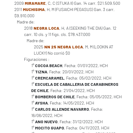
2009
MIRAMARE
, C, C (STUKA II) Gan. 14 carr. $21.509.500
2011
MUCHISIMA
, H, M (FUSAICHI PEGASUS) Gan. 3 carr.
$9.910.000
Madre de:
2018
NEGRA LOCA
, H, A (SEEKING THE DIA) Gan. 12
carr. 10 cls. y 11 figs. cls. $78.437.000
Madre de:
2025
NN 25 NEGRA LOCA
, M, M (LOOKIN AT
LUCKY) No corrió $0
Figuraciones :
1°
COCOA BEACH
, Fecha: 01/01/2022, HCH
1°
TIZNA
, Fecha: 20/01/2022, HCH
1°
CREMCARAMEL
, Fecha: 05/02/2022, HCH
1°
ESCUELA DE CABALLERIA DE CARABINEROS
DE CHILE
, Fecha: 21/04/2022, HCH
1°
BOMBEROS DE CHILE
, Fecha: 05/05/2022, HCH
1°
AYSHA
, Fecha: 14/05/2022, HCH
1°
CARLOS ALLENDE NAVARRO
, Fecha:
16/06/2022, HCH
1°
ANO NUEVO
, Fecha: 31/12/2022, HCH
1°
MOCITO GUAPO
, Fecha: 04/11/2023, HCH