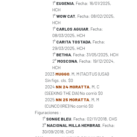
1°
EUGENIA
, Fecha: 16/01/2025,
HCH
1°
WOW CAT
, Fecha: 08/02/2025,
HCH
1°
CARLOS AGUIAR
, Fecha:
08/03/2025, HCH
1°
CARITA TOSTADA
, Fecha:
29/03/2025, HCH
1°
BETHIA
, Fecha: 31/05/2025, HCH
2°
MOSCONA
, Fecha: 19/12/2024,
HCH
2023
MUGGO
, M, M (TACITUS (USA))
Sin figs. cls. $0
2024
NN 24 MORATTA
, M, C
(SEEKING THE DIA) No corrió $0
2025
NN 25 MORATTA
, M, M
(CUNCO (IRE)) No corrió $0
Figuraciones :
1°
SONGE BLEU
, Fecha: 02/11/2018, CHS
3°
NACIONAL MILLA HEMBRAS
, Fecha:
30/09/2018, CHS