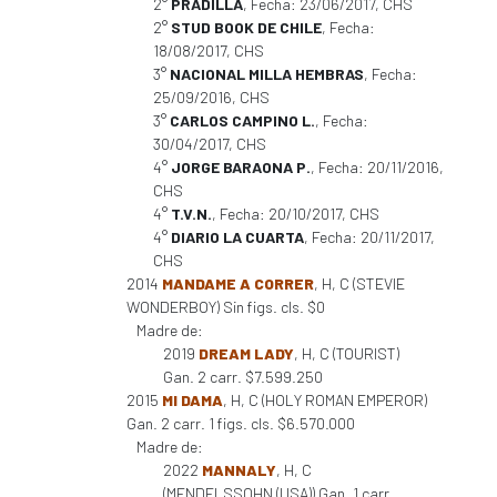
2°
PRADILLA
, Fecha: 23/06/2017, CHS
2°
STUD BOOK DE CHILE
, Fecha:
18/08/2017, CHS
3°
NACIONAL MILLA HEMBRAS
, Fecha:
25/09/2016, CHS
3°
CARLOS CAMPINO L.
, Fecha:
30/04/2017, CHS
4°
JORGE BARAONA P.
, Fecha: 20/11/2016,
CHS
4°
T.V.N.
, Fecha: 20/10/2017, CHS
4°
DIARIO LA CUARTA
, Fecha: 20/11/2017,
CHS
2014
MANDAME A CORRER
, H, C (STEVIE
WONDERBOY) Sin figs. cls. $0
Madre de:
2019
DREAM LADY
, H, C (TOURIST)
Gan. 2 carr. $7.599.250
2015
MI DAMA
, H, C (HOLY ROMAN EMPEROR)
Gan. 2 carr. 1 figs. cls. $6.570.000
Madre de:
2022
MANNALY
, H, C
(MENDELSSOHN (USA)) Gan. 1 carr.