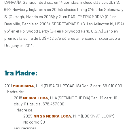
CAMPAÑA:Ganador de 3 cs., en 14 corridas, incluso clásico JULY S.
(G-2 Newbury, Inglaterra en 2005); clásico Laing O'Rourke Solonaway
S. (Curragh, Irlanda en 2006); y 2° en DARLEY PRIX MORNY (G-1 en
Deauville, Fancia en 2005); SECRETARIAT S. (G-1 en Arlington Itl, USA)
y 3° en el Hollywood Derby (G-1 en Hollywood Park, U.S.A.) Ganó en
premios la suma de US$ 437.675 dólares americanos. Exportado a
Uruguay en 2014.
1ra Madre:
2011
MUCHISIMA
, H, M (FUSAICHI PEGASUS) Gan. 3 carr. $9.910.000
Madre de:
2018
NEGRA LOCA
, H, A (SEEKING THE DIA) Gan. 12 carr. 10
cls. y 11 figs. cls. $78.437.000
Madre de:
2025
NN 25 NEGRA LOCA
, M, M (LOOKIN AT LUCKY)
No corrió $0
Figuraciones :