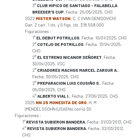
3°
CLUB HIPICO DE SANTIAGO - FALABELLA
BREEDER'S CUP
, Fecha: 25/05/2025, CHS
2022
MISTER WATSON
, C, C (IVAN DENISOVICH)
Gan. 2 carr. 1 cls. y 5 figs. cls. $18.558.000
Figuraciones :
1°
EL DEBUT POTRILLOS
, Fecha: 10/01/2025, CHS
2°
COTEJO DE POTRILLOS
, Fecha: 13/04/2025,
CHS
2°
EL ESTRENO NICANOR SEÑORET
, Fecha:
30/04/2025, VSC
2°
CRIADORES MACHOS MARCEL ZAROUR A.
,
Fecha: 30/05/2025, CHS
2°
PREPARACION LUIS COUSIÑO S.
, Fecha:
05/09/2025, CHS
4°
ALBERTO VIAL I.
, Fecha: 27/06/2025, CHS
2025
NN 25 MONEDITA DE ORO
, H, M
(MENDELSSOHN (USA)) No corrió $0
Figuraciones :
1°
REVISTA SUBIERON BANDERA
, Fecha: 01/03/2013, CHS
4°
REVISTA SUBIERON BANDERA
, Fecha: 02/03/2012,
CHS