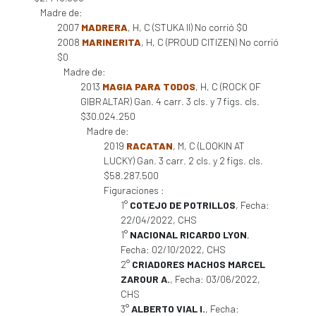
Madre de:
2007
MADRERA
, H, C (STUKA II) No corrió $0
2008
MARINERITA
, H, C (PROUD CITIZEN) No corrió
$0
Madre de:
2013
MAGIA PARA TODOS
, H, C (ROCK OF
GIBRALTAR) Gan. 4 carr. 3 cls. y 7 figs. cls.
$30.024.250
Madre de:
2019
RACATAN
, M, C (LOOKIN AT
LUCKY) Gan. 3 carr. 2 cls. y 2 figs. cls.
$58.287.500
Figuraciones :
1°
COTEJO DE POTRILLOS
, Fecha:
22/04/2022, CHS
1°
NACIONAL RICARDO LYON
,
Fecha: 02/10/2022, CHS
2°
CRIADORES MACHOS MARCEL
ZAROUR A.
, Fecha: 03/06/2022,
CHS
3°
ALBERTO VIAL I.
, Fecha: