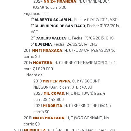
2024
NN 24 MOAMEGA
, M, C (MANDALOUN
(USA)) No corrió $0
Figuraciones :
1°
ALBERTO SOLARI M.
, Fecha: 02/02/2014, VSC
1°
CLUB HIPICO DE SANTIAGO
, Fecha: 31/03/2014,
VSC
2°
CARLOS VALDES I.
, Fecha: 15/07/2013, CHS
3°
EUGENIA
, Fecha: 24/02/2014, CHS
2011
NN 11 MOAXACA
, H, C (FUSAICHI PEGASUS) No
corrió $0
2014
MOATERA
, H, C (HENRYTHENAVIGATOR) Gan. 1
carr. $1.929.000
Madre de:
2019
MISTER PIPPA
, C, M (VISCOUNT
NELSON) Gan. 3 carr. $11.134.500
2020
MIL COPAS
, H, C (MO TOWN) Gan. 4
carr. $9.449.800
2021
MI DORITA
, H, C (SEEKING THE DIA) No
corrió $0
2016
NN 16 MOAXACA
, H, T (WAR COMMAND) No
corrió $0
2007
MURMULLA
, H, T (PROUD CITIZEN) Gan. 5 carr. 1 cls.