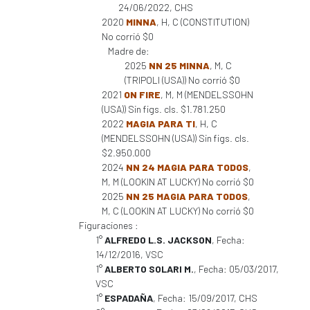
24/06/2022, CHS
2020
MINNA
, H, C (CONSTITUTION)
No corrió $0
Madre de:
2025
NN 25 MINNA
, M, C
(TRIPOLI (USA)) No corrió $0
2021
ON FIRE
, M, M (MENDELSSOHN
(USA)) Sin figs. cls. $1.781.250
2022
MAGIA PARA TI
, H, C
(MENDELSSOHN (USA)) Sin figs. cls.
$2.950.000
2024
NN 24 MAGIA PARA TODOS
,
M, M (LOOKIN AT LUCKY) No corrió $0
2025
NN 25 MAGIA PARA TODOS
,
M, C (LOOKIN AT LUCKY) No corrió $0
Figuraciones :
1°
ALFREDO L.S. JACKSON
, Fecha:
14/12/2016, VSC
1°
ALBERTO SOLARI M.
, Fecha: 05/03/2017,
VSC
1°
ESPADAÑA
, Fecha: 15/09/2017, CHS