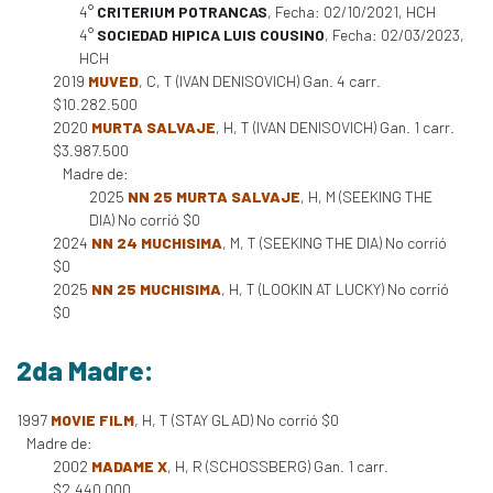
4°
CRITERIUM POTRANCAS
, Fecha: 02/10/2021, HCH
4°
SOCIEDAD HIPICA LUIS COUSINO
, Fecha: 02/03/2023,
HCH
2019
MUVED
, C, T (IVAN DENISOVICH) Gan. 4 carr.
$10.282.500
2020
MURTA SALVAJE
, H, T (IVAN DENISOVICH) Gan. 1 carr.
$3.987.500
Madre de:
2025
NN 25 MURTA SALVAJE
, H, M (SEEKING THE
DIA) No corrió $0
2024
NN 24 MUCHISIMA
, M, T (SEEKING THE DIA) No corrió
$0
2025
NN 25 MUCHISIMA
, H, T (LOOKIN AT LUCKY) No corrió
$0
2da Madre:
1997
MOVIE FILM
, H, T (STAY GLAD) No corrió $0
Madre de:
2002
MADAME X
, H, R (SCHOSSBERG) Gan. 1 carr.
$2.440.000