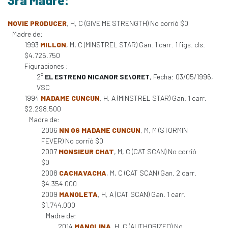
3ra Madre:
MOVIE PRODUCER
, H, C (GIVE ME STRENGTH) No corrió $0
Madre de:
1993
MILLON
, M, C (MINSTREL STAR) Gan. 1 carr. 1 figs. cls.
$4.726.750
Figuraciones :
2°
EL ESTRENO NICANOR SE\ORET
, Fecha: 03/05/1996,
VSC
1994
MADAME CUNCUN
, H, A (MINSTREL STAR) Gan. 1 carr.
$2.298.500
Madre de:
2006
NN 06 MADAME CUNCUN
, M, M (STORMIN
FEVER) No corrió $0
2007
MONSIEUR CHAT
, M, C (CAT SCAN) No corrió
$0
2008
CACHAVACHA
, M, C (CAT SCAN) Gan. 2 carr.
$4.354.000
2009
MANOLETA
, H, A (CAT SCAN) Gan. 1 carr.
$1.744.000
Madre de:
2014
MANOLINA
, H, C (AUTHORIZED) No