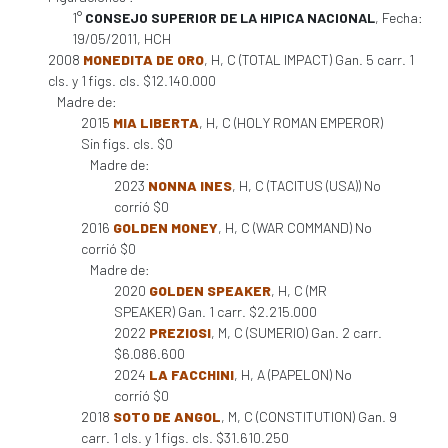
1°
CONSEJO SUPERIOR DE LA HIPICA NACIONAL
, Fecha:
19/05/2011, HCH
2008
MONEDITA DE ORO
, H, C (TOTAL IMPACT) Gan. 5 carr. 1
cls. y 1 figs. cls. $12.140.000
Madre de:
2015
MIA LIBERTA
, H, C (HOLY ROMAN EMPEROR)
Sin figs. cls. $0
Madre de:
2023
NONNA INES
, H, C (TACITUS (USA)) No
corrió $0
2016
GOLDEN MONEY
, H, C (WAR COMMAND) No
corrió $0
Madre de:
2020
GOLDEN SPEAKER
, H, C (MR
SPEAKER) Gan. 1 carr. $2.215.000
2022
PREZIOSI
, M, C (SUMERIO) Gan. 2 carr.
$6.086.600
2024
LA FACCHINI
, H, A (PAPELON) No
corrió $0
2018
SOTO DE ANGOL
, M, C (CONSTITUTION) Gan. 9
carr. 1 cls. y 1 figs. cls. $31.610.250