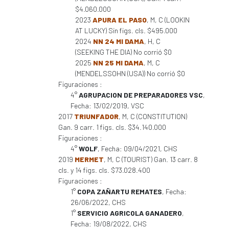
$4.060.000
2023
APURA EL PASO
, M, C (LOOKIN
AT LUCKY) Sin figs. cls. $495.000
2024
NN 24 MI DAMA
, H, C
(SEEKING THE DIA) No corrió $0
2025
NN 25 MI DAMA
, M, C
(MENDELSSOHN (USA)) No corrió $0
Figuraciones :
4°
AGRUPACION DE PREPARADORES VSC
,
Fecha: 13/02/2019, VSC
2017
TRIUNFADOR
, M, C (CONSTITUTION)
Gan. 9 carr. 1 figs. cls. $34.140.000
Figuraciones :
4°
WOLF
, Fecha: 09/04/2021, CHS
2019
MERMET
, M, C (TOURIST) Gan. 13 carr. 8
cls. y 14 figs. cls. $73.028.400
Figuraciones :
1°
COPA ZAÑARTU REMATES
, Fecha:
26/06/2022, CHS
1°
SERVICIO AGRICOLA GANADERO
,
Fecha: 19/08/2022, CHS