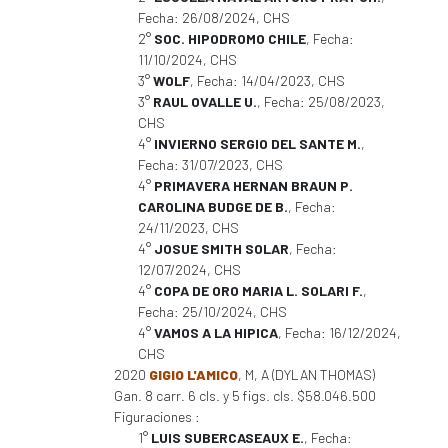
Fecha: 26/08/2024, CHS
2°
SOC. HIPODROMO CHILE
, Fecha:
11/10/2024, CHS
3°
WOLF
, Fecha: 14/04/2023, CHS
3°
RAUL OVALLE U.
, Fecha: 25/08/2023,
CHS
4°
INVIERNO SERGIO DEL SANTE M.
,
Fecha: 31/07/2023, CHS
4°
PRIMAVERA HERNAN BRAUN P.
CAROLINA BUDGE DE B.
, Fecha:
24/11/2023, CHS
4°
JOSUE SMITH SOLAR
, Fecha:
12/07/2024, CHS
4°
COPA DE ORO MARIA L. SOLARI F.
,
Fecha: 25/10/2024, CHS
4°
VAMOS A LA HIPICA
, Fecha: 16/12/2024,
CHS
2020
GIGIO L'AMICO
, M, A (DYLAN THOMAS)
Gan. 8 carr. 6 cls. y 5 figs. cls. $58.046.500
Figuraciones :
1°
LUIS SUBERCASEAUX E.
, Fecha: