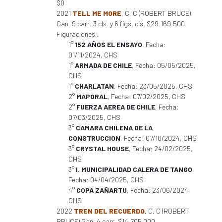
$0
2021
TELL ME MORE
, C, C (ROBERT BRUCE)
Gan. 9 carr. 3 cls. y 6 figs. cls. $29.169.500
Figuraciones :
1°
152 AÑOS EL ENSAYO
, Fecha:
01/11/2024, CHS
1°
ARMADA DE CHILE
, Fecha: 05/05/2025,
CHS
1°
CHARLATAN
, Fecha: 23/05/2025, CHS
2°
MAPORAL
, Fecha: 07/02/2025, CHS
2°
FUERZA AEREA DE CHILE
, Fecha:
07/03/2025, CHS
3°
CAMARA CHILENA DE LA
CONSTRUCCION
, Fecha: 07/10/2024, CHS
3°
CRYSTAL HOUSE
, Fecha: 24/02/2025,
CHS
3°
I. MUNICIPALIDAD CALERA DE TANGO
,
Fecha: 04/04/2025, CHS
4°
COPA ZAÑARTU
, Fecha: 23/06/2024,
CHS
2022
TREN DEL RECUERDO
, C, C (ROBERT
BRUCE) Gan. 4 carr. $14.705.000