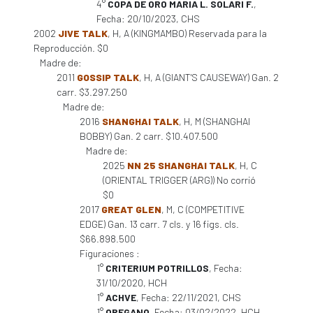
4°
COPA DE ORO MARIA L. SOLARI F.
,
Fecha: 20/10/2023, CHS
2002
JIVE TALK
, H, A (KINGMAMBO) Reservada para la
Reproducción. $0
Madre de:
2011
GOSSIP TALK
, H, A (GIANT'S CAUSEWAY) Gan. 2
carr. $3.297.250
Madre de:
2016
SHANGHAI TALK
, H, M (SHANGHAI
BOBBY) Gan. 2 carr. $10.407.500
Madre de:
2025
NN 25 SHANGHAI TALK
, H, C
(ORIENTAL TRIGGER (ARG)) No corrió
$0
2017
GREAT GLEN
, M, C (COMPETITIVE
EDGE) Gan. 13 carr. 7 cls. y 16 figs. cls.
$66.898.500
Figuraciones :
1°
CRITERIUM POTRILLOS
, Fecha:
31/10/2020, HCH
1°
ACHVE
, Fecha: 22/11/2021, CHS
1°
OREGANO
, Fecha: 03/02/2022, HCH