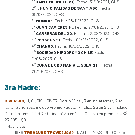
1°
SAINT MESME (1981)
, Fecha: 31/10/2021, CHS
2°
I. MUNICIPALIDAD DE SANTIAGO
, Fecha:
08/09/2023, CHS
3°
MONROE
, Fecha: 28/11/2022, CHS
3°
JUAN CAVIERES M.
, Fecha: 27/01/2023, CHS
3°
CARRERAS DEL 20
, Fecha: 22/09/2023, CHS
4°
PERSSONET
, Fecha: 04/03/2022, CHS
4°
CHANGO
, Fecha: 18/03/2022, CHS
4°
SOCIEDAD HIPODROMO CHILE
, Fecha:
11/08/2023, CHS
4°
COPA DE ORO MARIA L. SOLARI F.
, Fecha:
20/10/2023, CHS
3ra Madre:
RIVER JIG
, H, C (IRISH RIVER) Corrió 10 cs., 7 en Inglaterrra y 2 en
Italia. Ganó 2cs., incluso Premio Fausta. Finalizó 2a en 2 cs., incluso
Criteriun Femminile (G-3). Finalizó 3a en 2 cs. Obtuvo en premios US$
23.805.- $0
Madre de:
1989
TREASURE TROVE (USA)
, H, A (THE MINSTREL) Corrió