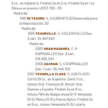
6 cs., en Inglaterra. Finalizó 2a en 2 cs. Finalizó 3a en 1 cs.
Obtuvo en premios US$ 3.702.- $0
Madre de:
1993
MI TESORO
, H, A (CAREAFOLIE) Reservada para
la Reproducción. $0
Madre de:
1999
TESORVILLE
, H, A (SLEWSVILLE) Gan.
3 carr. $4.887.500
Madre de:
2005
GRAN RADAMES
, C, M
(FAPPAVALLEY) Gan. 8 carr.
$16.805.500
2006
SACRAN
, C, C (FAPPAVALLEY)
Gan. 7 carr. $6.409.750
2001
TESORILLA CLASS
, H, A (IN CLASS)
Corrió 39 cs., en Argentina. Ganó 11 cs.,
incluso Gral. Francisco B. Bosch; Gral.
Guemes y España. Finalizó 2a en 8 cs.,
incluso Félix de Alzaga Unzue (G-1); Venezuela
(G-2); México (G-3) y Prensa Hípica. Finalizó 3a
en 9 cs., incluso Venezuela (G-2); Lotería