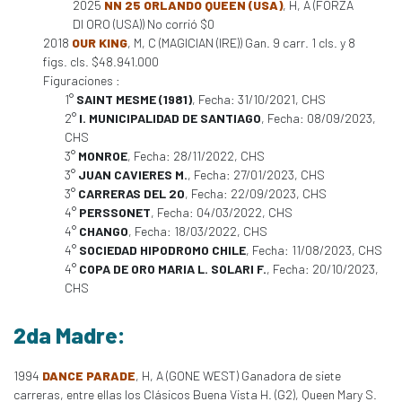
2025
NN 25 ORLANDO QUEEN (USA)
, H, A (FORZA
DI ORO (USA)) No corrió $0
2018
OUR KING
, M, C (MAGICIAN (IRE)) Gan. 9 carr. 1 cls. y 8
figs. cls. $48.941.000
Figuraciones :
1°
SAINT MESME (1981)
, Fecha: 31/10/2021, CHS
2°
I. MUNICIPALIDAD DE SANTIAGO
, Fecha: 08/09/2023,
CHS
3°
MONROE
, Fecha: 28/11/2022, CHS
3°
JUAN CAVIERES M.
, Fecha: 27/01/2023, CHS
3°
CARRERAS DEL 20
, Fecha: 22/09/2023, CHS
4°
PERSSONET
, Fecha: 04/03/2022, CHS
4°
CHANGO
, Fecha: 18/03/2022, CHS
4°
SOCIEDAD HIPODROMO CHILE
, Fecha: 11/08/2023, CHS
4°
COPA DE ORO MARIA L. SOLARI F.
, Fecha: 20/10/2023,
CHS
2da Madre:
1994
DANCE PARADE
, H, A (GONE WEST) Ganadora de siete
carreras, entre ellas los Clásicos Buena Vista H. (G2), Queen Mary S.