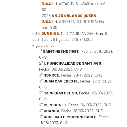
(USA)
, H, A (TACITUS (USA)) No corrió
$0
2025
NN 25 ORLANDO QUEEN
(USA)
, H, A (FORZA DI ORO (USA)) No
corrió $0
2018
OUR KING
, M, C (MAGICIAN (IRE)) Gan. 9
carr. 1 cls. y 8 figs. cls. $48.941.000
Figuraciones :
1°
SAINT MESME (1981)
, Fecha: 31/10/2021,
CHS
2°
I. MUNICIPALIDAD DE SANTIAGO
,
Fecha: 08/09/2023, CHS
3°
MONROE
, Fecha: 28/11/2022, CHS
3°
JUAN CAVIERES M.
, Fecha: 27/01/2023,
CHS
3°
CARRERAS DEL 20
, Fecha: 22/09/2023,
CHS
4°
PERSSONET
, Fecha: 04/03/2022, CHS
4°
CHANGO
, Fecha: 18/03/2022, CHS
4°
SOCIEDAD HIPODROMO CHILE
, Fecha:
11/08/2023, CHS