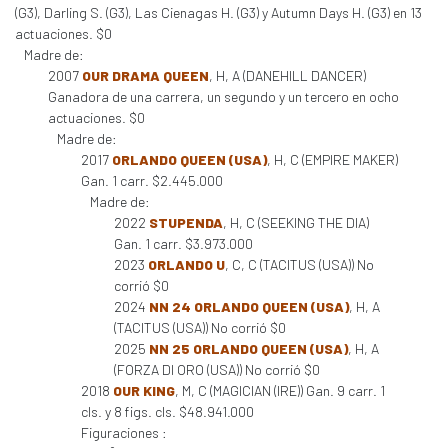
(G3), Darling S. (G3), Las Cienagas H. (G3) y Autumn Days H. (G3) en 13
actuaciones. $0
Madre de:
2007
OUR DRAMA QUEEN
, H, A (DANEHILL DANCER)
Ganadora de una carrera, un segundo y un tercero en ocho
actuaciones. $0
Madre de:
2017
ORLANDO QUEEN (USA)
, H, C (EMPIRE MAKER)
Gan. 1 carr. $2.445.000
Madre de:
2022
STUPENDA
, H, C (SEEKING THE DIA)
Gan. 1 carr. $3.973.000
2023
ORLANDO U
, C, C (TACITUS (USA)) No
corrió $0
2024
NN 24 ORLANDO QUEEN (USA)
, H, A
(TACITUS (USA)) No corrió $0
2025
NN 25 ORLANDO QUEEN (USA)
, H, A
(FORZA DI ORO (USA)) No corrió $0
2018
OUR KING
, M, C (MAGICIAN (IRE)) Gan. 9 carr. 1
cls. y 8 figs. cls. $48.941.000
Figuraciones :