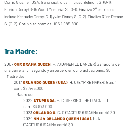
Corrió 8 cs., en USA. Ganó cuatro cs., incluso Belmont S. (G-1);
Florida Derby (G-1); Wood Memorial S. (G-1). Finalizó 2° en tres cs.,
incluso Kentucky Derby (G-1) y Jim Dandy S.(G-2). Finalizó 3° en Remse
S. (G-2). Obtuvo en premios US$ 1.985.800.-
1ra Madre:
2007
OUR DRAMA QUEEN
, H, A (DANEHILL DANCER) Ganadora de
una carrera, un segundo y un tercero en ocho actuaciones. $0
Madre de:
2017
ORLANDO QUEEN (USA)
, H, C (EMPIRE MAKER) Gan. 1
carr. $2.445.000
Madre de:
2022
STUPENDA
, H, C (SEEKING THE DIA) Gan. 1
carr. $3.973.000
2023
ORLANDO U
, C, C (TACITUS (USA)) No corrió $0
2024
NN 24 ORLANDO QUEEN (USA)
, H, A
(TACITUS (USA)) No corrió $0