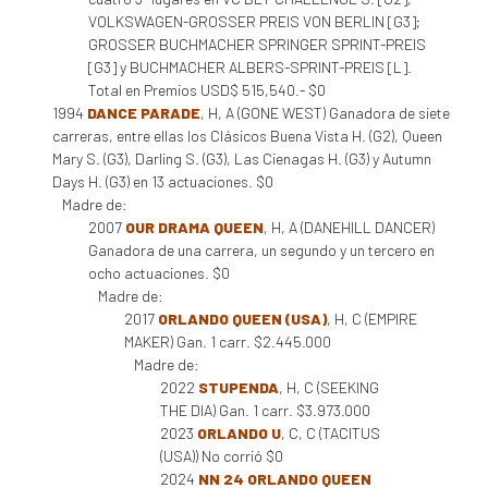
VOLKSWAGEN-GROSSER PREIS VON BERLIN [G3];
GROSSER BUCHMACHER SPRINGER SPRINT-PREIS
[G3] y BUCHMACHER ALBERS-SPRINT-PREIS [L].
Total en Premios USD$ 515,540.- $0
1994
DANCE PARADE
, H, A (GONE WEST) Ganadora de siete
carreras, entre ellas los Clásicos Buena Vista H. (G2), Queen
Mary S. (G3), Darling S. (G3), Las Cienagas H. (G3) y Autumn
Days H. (G3) en 13 actuaciones. $0
Madre de:
2007
OUR DRAMA QUEEN
, H, A (DANEHILL DANCER)
Ganadora de una carrera, un segundo y un tercero en
ocho actuaciones. $0
Madre de:
2017
ORLANDO QUEEN (USA)
, H, C (EMPIRE
MAKER) Gan. 1 carr. $2.445.000
Madre de:
2022
STUPENDA
, H, C (SEEKING
THE DIA) Gan. 1 carr. $3.973.000
2023
ORLANDO U
, C, C (TACITUS
(USA)) No corrió $0
2024
NN 24 ORLANDO QUEEN