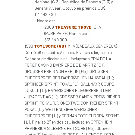
Nacional (G-3); República de Panamá (G-3) y
General Alvear. Obtuvo en premios US$
114.192.- $0
Madre de:
2009
TREASURE TROVE
, C, A
(PURE PRIZE) Gan. 6 carr.
$13.449.000
1999
TOYLSOME (GB)
, M, A (CADEAUX GENEREUX)
Corrió 36 cs., entre Almenia, Francia e Inglaterra.
Ganador de dieciseis cs., incluyendo PRIX DE LA
FORET CASINO BARRIERE DE BIARRITZ [G1];
GROSSER PREIS VON BERLIN [G3]; GROSSER
FLIEGERPREIS DER BAYERISCHEN HAUSBAU [L];
SPRINGER SPRINT-POKAL [L]; DALLMAYR COUPE
LUKULL [L]; BAYERISCHER FLIEGERPREIS DER
JURAGENT AG [L]; GROSSER CANON-PREIS-RIEMER
SPRINT-POKAL [L]; ONEXTWO.COM-RIEMER SPRINT-
POKAL [L]; WETTENLEIP-BAYERISCHER
FLIEGERPREIS [L] y GERMAN TOTE EUROPA-SPRINT
[L]. Finalizó 2° en dos cs., incluso en OPPENHEIM
PRAMERICA SILBERNE PEITSCHE [G3]. Obtuvo
cuatro 3° lugares en VC BET CHALLENGE S. [G2];