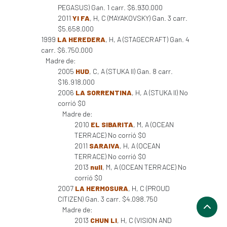
PEGASUS) Gan. 1 carr. $6.930.000
2011
YI FA
, H, C (MAYAKOVSKY) Gan. 3 carr.
$5.658.000
1999
LA HEREDERA
, H, A (STAGECRAFT) Gan. 4
carr. $6.750.000
Madre de:
2005
HUD
, C, A (STUKA II) Gan. 8 carr.
$16.918.000
2006
LA SORRENTINA
, H, A (STUKA II) No
corrió $0
Madre de:
2010
EL SIBARITA
, M, A (OCEAN
TERRACE) No corrió $0
2011
SARAIVA
, H, A (OCEAN
TERRACE) No corrió $0
2013
null
, M, A (OCEAN TERRACE) No
corrió $0
2007
LA HERMOSURA
, H, C (PROUD
CITIZEN) Gan. 3 carr. $4.098.750
Madre de:
2013
CHUN LI
, H, C (VISION AND