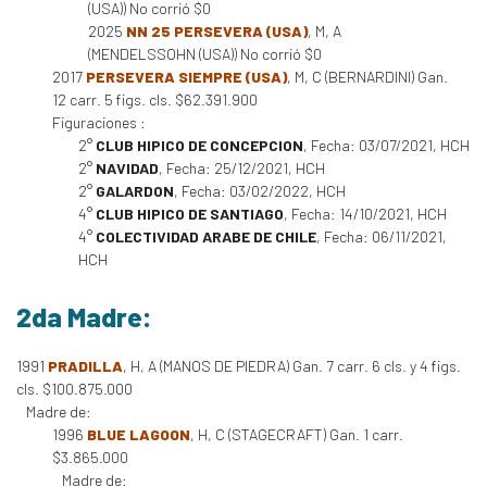
(USA)) No corrió $0
2025
NN 25 PERSEVERA (USA)
, M, A
(MENDELSSOHN (USA)) No corrió $0
2017
PERSEVERA SIEMPRE (USA)
, M, C (BERNARDINI) Gan.
12 carr. 5 figs. cls. $62.391.900
Figuraciones :
2°
CLUB HIPICO DE CONCEPCION
, Fecha: 03/07/2021, HCH
2°
NAVIDAD
, Fecha: 25/12/2021, HCH
2°
GALARDON
, Fecha: 03/02/2022, HCH
4°
CLUB HIPICO DE SANTIAGO
, Fecha: 14/10/2021, HCH
4°
COLECTIVIDAD ARABE DE CHILE
, Fecha: 06/11/2021,
HCH
2da Madre:
1991
PRADILLA
, H, A (MANOS DE PIEDRA) Gan. 7 carr. 6 cls. y 4 figs.
cls. $100.875.000
Madre de:
1996
BLUE LAGOON
, H, C (STAGECRAFT) Gan. 1 carr.
$3.865.000
Madre de: