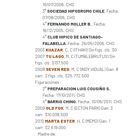
10/07/2006, CHS
3°
SOCIEDAD HIPODROMO CHILE
, Fecha:
07/08/2006, CHS
4°
FERNANDO MOLLER B.
, Fecha:
16/12/2005, CHS
4°
CLUB HIPICO DE SANTIAGO-
FALABELLA
, Fecha: 26/05/2006, CHS
2003
KUAZAR
, C, C (ITHAKI) Sin figs. cls. $0
2007
TU LAGO
, M, C (TUMBLEBRUTUS) Sin
figs. cls. $137.500
2008
SEVEN RED
, M, C (INDY VIDUAL) Gan. 8
carr. 2 figs. cls. $25.772.500
Figuraciones :
2°
PREPARACION LUIS COUSIÑO S.
,
Fecha: 17/10/2011, CHS
4°
BARRIO CHINO
, Fecha: 10/06/2011, CHS
2009
OLD FOX
, M, C (ECTON PARK) Gan. 3
carr. $10.038.500
2010
MARTA ESTER
, H, C (MEMO) Gan. 1
carr. $2.619.000
Madre de: