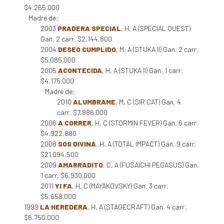
$4.265.000
Madre de:
2003
PRADERA SPECIAL
, H, A (SPECIAL QUEST)
Gan. 2 carr. $2.144.800
2004
DESEO CUMPLIDO
, M, A (STUKA II) Gan. 2 carr.
$5.085.000
2005
ACONTECIDA
, H, A (STUKA II) Gan. 1 carr.
$4.175.000
Madre de:
2010
ALUMBRAME
, M, C (SIR CAT) Gan. 4
carr. $7.886.000
2006
A CORRER
, H, C (STORMIN FEVER) Gan. 6 carr.
$4.922.880
2008
SOS DIVINA
, H, A (TOTAL IMPACT) Gan. 9 carr.
$21.094.500
2009
AMARRADITO
, C, A (FUSAICHI PEGASUS) Gan.
1 carr. $6.930.000
2011
YI FA
, H, C (MAYAKOVSKY) Gan. 3 carr.
$5.658.000
1999
LA HEREDERA
, H, A (STAGECRAFT) Gan. 4 carr.
$6.750.000