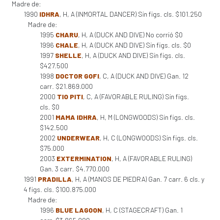
Madre de:
1990
IDHRA
, H, A (INMORTAL DANCER) Sin figs. cls. $101.250
Madre de:
1995
CHARU
, H, A (DUCK AND DIVE) No corrió $0
1996
CHALE
, H, A (DUCK AND DIVE) Sin figs. cls. $0
1997
SHELLE
, H, A (DUCK AND DIVE) Sin figs. cls.
$427.500
1998
DOCTOR GOFI
, C, A (DUCK AND DIVE) Gan. 12
carr. $21.869.000
2000
TIO PITI
, C, A (FAVORABLE RULING) Sin figs.
cls. $0
2001
MAMA IDHRA
, H, M (LONGWOODS) Sin figs. cls.
$142.500
2002
UNDERWEAR
, H, C (LONGWOODS) Sin figs. cls.
$75.000
2003
EXTERMINATION
, H, A (FAVORABLE RULING)
Gan. 3 carr. $4.770.000
1991
PRADILLA
, H, A (MANOS DE PIEDRA) Gan. 7 carr. 6 cls. y
4 figs. cls. $100.875.000
Madre de:
1996
BLUE LAGOON
, H, C (STAGECRAFT) Gan. 1