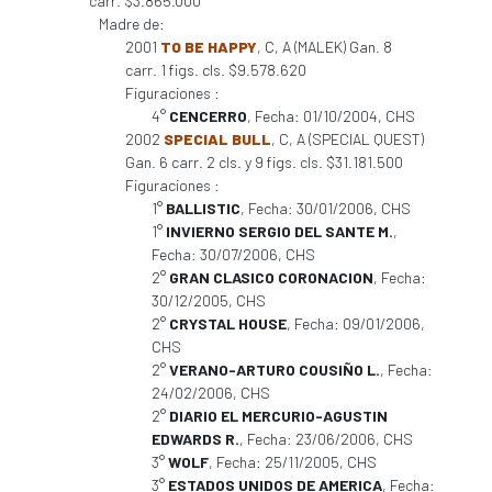
carr. $3.865.000
Madre de:
2001
TO BE HAPPY
, C, A (MALEK) Gan. 8
carr. 1 figs. cls. $9.578.620
Figuraciones :
4°
CENCERRO
, Fecha: 01/10/2004, CHS
2002
SPECIAL BULL
, C, A (SPECIAL QUEST)
Gan. 6 carr. 2 cls. y 9 figs. cls. $31.181.500
Figuraciones :
1°
BALLISTIC
, Fecha: 30/01/2006, CHS
1°
INVIERNO SERGIO DEL SANTE M.
,
Fecha: 30/07/2006, CHS
2°
GRAN CLASICO CORONACION
, Fecha:
30/12/2005, CHS
2°
CRYSTAL HOUSE
, Fecha: 09/01/2006,
CHS
2°
VERANO-ARTURO COUSIÑO L.
, Fecha:
24/02/2006, CHS
2°
DIARIO EL MERCURIO-AGUSTIN
EDWARDS R.
, Fecha: 23/06/2006, CHS
3°
WOLF
, Fecha: 25/11/2005, CHS
3°
ESTADOS UNIDOS DE AMERICA
, Fecha: