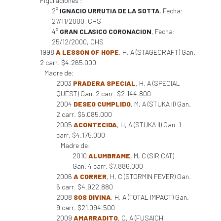
Figuraciones :
2°
IGNACIO URRUTIA DE LA SOTTA
, Fecha:
27/11/2000, CHS
4°
GRAN CLASICO CORONACION
, Fecha:
25/12/2000, CHS
1998
A LESSON OF HOPE
, H, A (STAGECRAFT) Gan.
2 carr. $4.265.000
Madre de:
2003
PRADERA SPECIAL
, H, A (SPECIAL
QUEST) Gan. 2 carr. $2.144.800
2004
DESEO CUMPLIDO
, M, A (STUKA II) Gan.
2 carr. $5.085.000
2005
ACONTECIDA
, H, A (STUKA II) Gan. 1
carr. $4.175.000
Madre de:
2010
ALUMBRAME
, M, C (SIR CAT)
Gan. 4 carr. $7.886.000
2006
A CORRER
, H, C (STORMIN FEVER) Gan.
6 carr. $4.922.880
2008
SOS DIVINA
, H, A (TOTAL IMPACT) Gan.
9 carr. $21.094.500
2009
AMARRADITO
, C, A (FUSAICHI