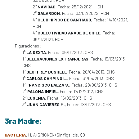
03/07/2021, HCH
2°
NAVIDAD
, Fecha: 25/12/2021, HCH
2°
GALARDON
, Fecha: 03/02/2022, HCH
4°
CLUB HIPICO DE SANTIAGO
, Fecha: 14/10/2021,
HCH
4°
COLECTIVIDAD ARABE DE CHILE
, Fecha:
06/11/2021, HCH
Figuraciones :
1°
LA SEXTA
, Fecha: 06/01/2013, CHS
1°
DELEGACIONES EXTRANJERAS
, Fecha: 15/03/2013,
CHS
1°
GEOFFREY BUSHELL
, Fecha: 26/04/2013, CHS
1°
CARLOS CAMPINO L.
, Fecha: 31/05/2013, CHS
1°
FRANCISCO BAEZA S.
, Fecha: 28/06/2013, CHS
2°
PALOMA INFIEL
, Fecha: 17/12/2012, CHS
2°
EUGENIA
, Fecha: 15/02/2013, CHS
3°
JUAN CAVIERES M.
, Fecha: 18/01/2013, CHS
3ra Madre:
BACTERIA
, H, A (BRICKEN) Sin figs. cls. $0