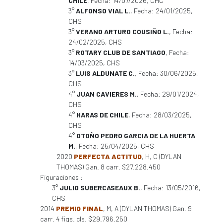
CHILE
, Fecha: 14/07/2026, CHC
3°
ALFONSO VIAL L.
, Fecha: 24/01/2025,
CHS
3°
VERANO ARTURO COUSIÑO L.
, Fecha:
24/02/2025, CHS
3°
ROTARY CLUB DE SANTIAGO
, Fecha:
14/03/2025, CHS
3°
LUIS ALDUNATE C.
, Fecha: 30/06/2025,
CHS
4°
JUAN CAVIERES M.
, Fecha: 29/01/2024,
CHS
4°
HARAS DE CHILE
, Fecha: 28/03/2025,
CHS
4°
OTOÑO PEDRO GARCIA DE LA HUERTA
M.
, Fecha: 25/04/2025, CHS
2020
PERFECTA ACTITUD
, H, C (DYLAN
THOMAS) Gan. 8 carr. $27.228.450
Figuraciones :
3°
JULIO SUBERCASEAUX B.
, Fecha: 13/05/2016,
CHS
2014
PREMIO FINAL
, M, A (DYLAN THOMAS) Gan. 9
carr. 4 figs. cls. $29.796.250