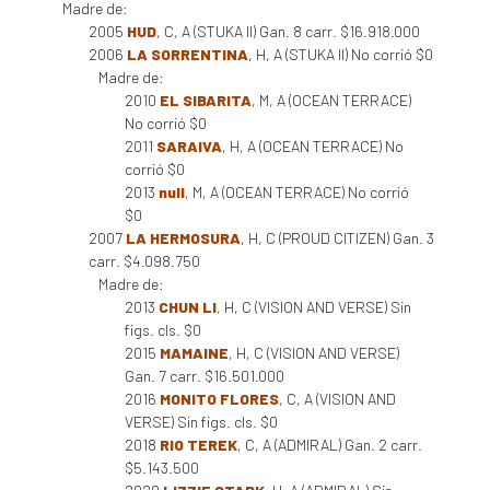
Madre de:
2005
HUD
, C, A (STUKA II) Gan. 8 carr. $16.918.000
2006
LA SORRENTINA
, H, A (STUKA II) No corrió $0
Madre de:
2010
EL SIBARITA
, M, A (OCEAN TERRACE)
No corrió $0
2011
SARAIVA
, H, A (OCEAN TERRACE) No
corrió $0
2013
null
, M, A (OCEAN TERRACE) No corrió
$0
2007
LA HERMOSURA
, H, C (PROUD CITIZEN) Gan. 3
carr. $4.098.750
Madre de:
2013
CHUN LI
, H, C (VISION AND VERSE) Sin
figs. cls. $0
2015
MAMAINE
, H, C (VISION AND VERSE)
Gan. 7 carr. $16.501.000
2016
MONITO FLORES
, C, A (VISION AND
VERSE) Sin figs. cls. $0
2018
RIO TEREK
, C, A (ADMIRAL) Gan. 2 carr.
$5.143.500