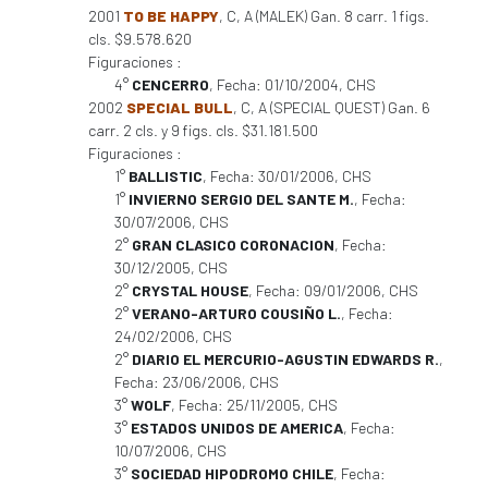
2001
TO BE HAPPY
, C, A (MALEK) Gan. 8 carr. 1 figs.
cls. $9.578.620
Figuraciones :
4°
CENCERRO
, Fecha: 01/10/2004, CHS
2002
SPECIAL BULL
, C, A (SPECIAL QUEST) Gan. 6
carr. 2 cls. y 9 figs. cls. $31.181.500
Figuraciones :
1°
BALLISTIC
, Fecha: 30/01/2006, CHS
1°
INVIERNO SERGIO DEL SANTE M.
, Fecha:
30/07/2006, CHS
2°
GRAN CLASICO CORONACION
, Fecha:
30/12/2005, CHS
2°
CRYSTAL HOUSE
, Fecha: 09/01/2006, CHS
2°
VERANO-ARTURO COUSIÑO L.
, Fecha:
24/02/2006, CHS
2°
DIARIO EL MERCURIO-AGUSTIN EDWARDS R.
,
Fecha: 23/06/2006, CHS
3°
WOLF
, Fecha: 25/11/2005, CHS
3°
ESTADOS UNIDOS DE AMERICA
, Fecha:
10/07/2006, CHS
3°
SOCIEDAD HIPODROMO CHILE
, Fecha: