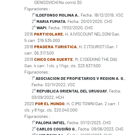
DENISOVICH) No corrió $0
Figuraciones :
1°
ILDEFONSO MOLINA A.
, Fecha: 18/12/2019, VSC
2°
MARIA FUMATA
, Fecha: 20/01/2020, CHS
2°
WAPI
, Fecha: 17/02/2020, CHS
2016
PARTICOLARE
, H, A (VISCOUNT NELSON) Gan.
5 carr. $19.535.000
2018
PRADERA TURISTICA
, H, C (TOURIST) Gan. 1
carr. $6.317.500
2019
CHICO CON SUERTE
, M, C (SEEKING THE DIA)
Gan. 4 carr. 1 cls. y 1 figs. cls. $23.637.500
Figuraciones :
1°
ASOCIACION DE PROPIETARIOS V REGION A. G.
,
Fecha: 02/11/2022, VSC
2°
REPUBLICA ORIENTAL DEL URUGUAY
, Fecha:
03/09/2022, HCH
2020
POR EL MUNDO
, H, C (MO TOWN) Gan. 2 carr. 1
cls. y 8 figs. cls. $20.040.000
Figuraciones :
1°
PALOMA INFIEL
, Fecha: 01/12/2023, CHS
2°
CARLOS COUSIÑO G.
, Fecha: 09/06/2023, CHS