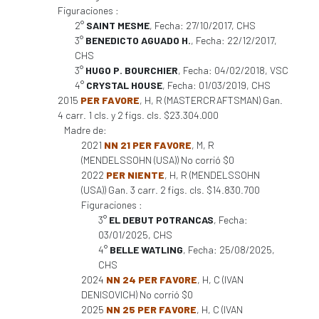
Figuraciones :
2°
SAINT MESME
, Fecha: 27/10/2017, CHS
3°
BENEDICTO AGUADO H.
, Fecha: 22/12/2017,
CHS
3°
HUGO P. BOURCHIER
, Fecha: 04/02/2018, VSC
4°
CRYSTAL HOUSE
, Fecha: 01/03/2019, CHS
2015
PER FAVORE
, H, R (MASTERCRAFTSMAN) Gan.
4 carr. 1 cls. y 2 figs. cls. $23.304.000
Madre de:
2021
NN 21 PER FAVORE
, M, R
(MENDELSSOHN (USA)) No corrió $0
2022
PER NIENTE
, H, R (MENDELSSOHN
(USA)) Gan. 3 carr. 2 figs. cls. $14.830.700
Figuraciones :
3°
EL DEBUT POTRANCAS
, Fecha:
03/01/2025, CHS
4°
BELLE WATLING
, Fecha: 25/08/2025,
CHS
2024
NN 24 PER FAVORE
, H, C (IVAN
DENISOVICH) No corrió $0
2025
NN 25 PER FAVORE
, H, C (IVAN