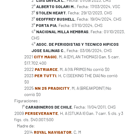
2°
LUIS DAVILA L.
, Fecha: 01/09/2023, CHS
2°
ALBERTO SOLARI M.
, Fecha: 17/03/2024, VSC
3°
STOLEN HEART
, Fecha: 29/12/2023, CHS
3°
GEOFFREY BUSHELL
, Fecha: 19/04/2024, CHS
3°
PORTA PIA
, Fecha: 07/10/2024, CHS
4°
NACIONAL MILLA HEMBRAS
, Fecha: 01/10/2023,
CHS
4°
ASOC. DE PERIODISTAS Y TECNICO HIPICOS
JOSE SALINAS C.
, Fecha: 03/06/2024, CHS
2021
CITY MAGIC
, M, A (DYLAN THOMAS) Gan. 5 carr.
$17.702.400
2022
PATRIARCE
, M, A (YA PRIMO) No corrió $0
2023
PER TUTTI
, H, C (SEEKING THE DIA) No corrió
$0
2025
NN 25 PRADICITY
, M, A (BREAKPOINT) No
corrió $0
Figuraciones :
1°
CARABINEROS DE CHILE
, Fecha: 11/04/2011, CHS
2009
PERSEVERANTE
, H, A (STUKA II) Gan. 7 carr. 5 cls. y 3
figs. cls. $40.007.500
Madre de:
2014
ROYAL NAVIGATOR
, C, M