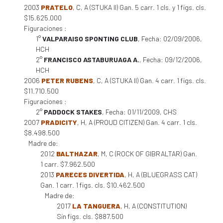
2003
PRATELO
, C, A (STUKA II) Gan. 5 carr. 1 cls. y 1 figs. cls.
$15.625.000
Figuraciones :
1°
VALPARAISO SPONTING CLUB
, Fecha: 02/09/2006,
HCH
2°
FRANCISCO ASTABURUAGA A.
, Fecha: 09/12/2006,
HCH
2006
PETER RUBENS
, C, A (STUKA II) Gan. 4 carr. 1 figs. cls.
$11.710.500
Figuraciones :
2°
PADDOCK STAKES
, Fecha: 01/11/2009, CHS
2007
PRADICITY
, H, A (PROUD CITIZEN) Gan. 4 carr. 1 cls.
$8.498.500
Madre de:
2012
BALTHAZAR
, M, C (ROCK OF GIBRALTAR) Gan.
1 carr. $7.962.500
2013
PARECES DIVERTIDA
, H, A (BLUEGRASS CAT)
Gan. 1 carr. 1 figs. cls. $10.462.500
Madre de:
2017
LA TANGUERA
, H, A (CONSTITUTION)
Sin figs. cls. $887.500