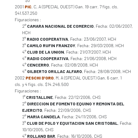
$0
2001
PIC
, C, A (SPECIAL QUEST) Gan. 19 carr. 7 figs. cls.
$41.537.250
Figuraciones :
2°
CAMARA NACIONAL DE COMERCIO
, Fecha: 02/06/2007,
HCH
3°
RADIO COOPERATIVA
, Fecha: 23/06/2007, HCH
3°
CAMILO RUFIN FRANZOY
, Fecha: 29/03/2008, HCH
4°
CLUB DE LA UNION
, Fecha: 21/07/2007, HCH
4°
RADIO COOPERATIVA
, Fecha: 21/06/2008, HCH
4°
CENCERRO
, Fecha: 02/08/2008, HCH
4°
GILBERTO ORILLAC ALFARO
, Fecha: 28/08/2008, HCH
2002
PESCHI D'ORO
, M, A (SPECIAL QUEST) Gan. 6 carr. 1
cls. y 4 figs. cls. $14.246.500
Figuraciones :
1°
CRISTALLINE
, Fecha: 22/12/2006, CHS
2°
DIRECCION DE FOMENTO EQUINO Y REMONTA DEL
EJERCITO
, Fecha: 22/09/2006, CHS
2°
MARIA CANDELA
, Fecha: 24/11/2006, CHS
3°
CLUB DE POLO Y EQUITACION SAN CRISTOBAL
, Fecha:
10/10/2005, CHS
4°
ROLLAND BAR
, Fecha: 16/10/2006, CHS