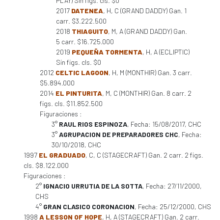
PLAY) Sin figs. cls. $0
2017
DATENEA
, H, C (GRAND DADDY) Gan. 1
carr. $3.222.500
2018
THIAGUITO
, M, A (GRAND DADDY) Gan.
5 carr. $16.725.000
2019
PEQUEÑA TORMENTA
, H, A (ECLIPTIC)
Sin figs. cls. $0
2012
CELTIC LAGOON
, H, M (MONTHIR) Gan. 3 carr.
$5.894.000
2014
EL PINTURITA
, M, C (MONTHIR) Gan. 8 carr. 2
figs. cls. $11.852.500
Figuraciones :
3°
RAUL RIOS ESPINOZA
, Fecha: 15/08/2017, CHC
3°
AGRUPACION DE PREPARADORES CHC
, Fecha:
30/10/2018, CHC
1997
EL GRADUADO
, C, C (STAGECRAFT) Gan. 2 carr. 2 figs.
cls. $8.122.000
Figuraciones :
2°
IGNACIO URRUTIA DE LA SOTTA
, Fecha: 27/11/2000,
CHS
4°
GRAN CLASICO CORONACION
, Fecha: 25/12/2000, CHS
1998
A LESSON OF HOPE
, H, A (STAGECRAFT) Gan. 2 carr.