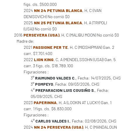
figs. cls. $500.000
2024
NN 24 PETUNIA BLANCA
, H, C (IVAN
DENISOVICH) No corrió $0
2025
NN 25 PETUNIA BLANCA
, H, A (TRIPOLI
(USA)) No corrió $0
2016
PERSEVERA (USA)
, H, C (MALIBU MOON) No corrió $0
Madre de:
2021
PASSIONE PER TE
, H, C (MIDSHIPMAN) Gan. 2
carr. $7.701.400
2022
LION KING
, C, A (MENDELSSOHN (USA)) Gan. 5
carr. 3 figs. cls. $18.789.100
Figuraciones :
3°
RAIMUNDO VALDES C.
, Fecha: 14/07/2025, CHS
3°
POMPEYO
, Fecha: 09/03/2026, CHS
4°
PREPARACION LUIS COUSIÑO S.
, Fecha:
05/09/2025, CHS
2023
PAPERINNA
, H, A (LOOKIN AT LUCKY) Gan. 1
carr. 1 figs. cls. $6.830.000
Figuraciones :
4°
CARLOS VALDES I.
, Fecha: 02/08/2026, CHS
2024
NN 24 PERSEVERA (USA)
, H, C (MANDALOUN