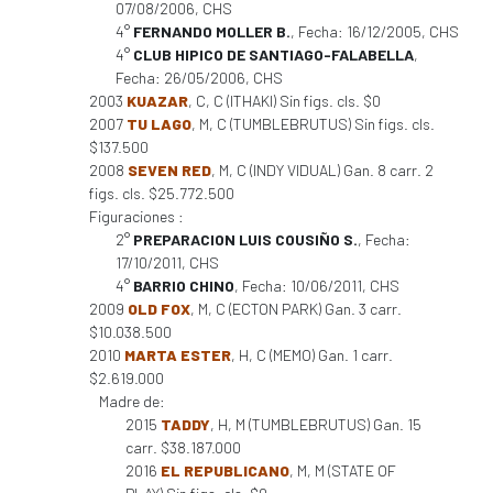
07/08/2006, CHS
4°
FERNANDO MOLLER B.
, Fecha: 16/12/2005, CHS
4°
CLUB HIPICO DE SANTIAGO-FALABELLA
,
Fecha: 26/05/2006, CHS
2003
KUAZAR
, C, C (ITHAKI) Sin figs. cls. $0
2007
TU LAGO
, M, C (TUMBLEBRUTUS) Sin figs. cls.
$137.500
2008
SEVEN RED
, M, C (INDY VIDUAL) Gan. 8 carr. 2
figs. cls. $25.772.500
Figuraciones :
2°
PREPARACION LUIS COUSIÑO S.
, Fecha:
17/10/2011, CHS
4°
BARRIO CHINO
, Fecha: 10/06/2011, CHS
2009
OLD FOX
, M, C (ECTON PARK) Gan. 3 carr.
$10.038.500
2010
MARTA ESTER
, H, C (MEMO) Gan. 1 carr.
$2.619.000
Madre de:
2015
TADDY
, H, M (TUMBLEBRUTUS) Gan. 15
carr. $38.187.000
2016
EL REPUBLICANO
, M, M (STATE OF