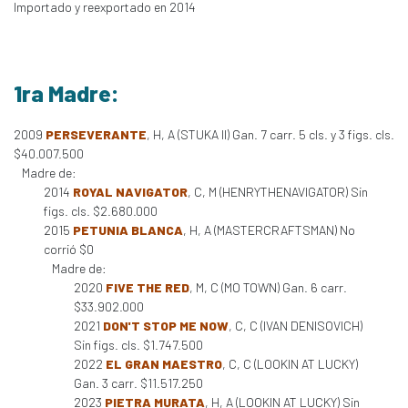
Importado y reexportado en 2014
1ra Madre:
2009
PERSEVERANTE
, H, A (STUKA II) Gan. 7 carr. 5 cls. y 3 figs. cls.
$40.007.500
Madre de:
2014
ROYAL NAVIGATOR
, C, M (HENRYTHENAVIGATOR) Sin
figs. cls. $2.680.000
2015
PETUNIA BLANCA
, H, A (MASTERCRAFTSMAN) No
corrió $0
Madre de:
2020
FIVE THE RED
, M, C (MO TOWN) Gan. 6 carr.
$33.902.000
2021
DON'T STOP ME NOW
, C, C (IVAN DENISOVICH)
Sin figs. cls. $1.747.500
2022
EL GRAN MAESTRO
, C, C (LOOKIN AT LUCKY)
Gan. 3 carr. $11.517.250
2023
PIETRA MURATA
, H, A (LOOKIN AT LUCKY) Sin