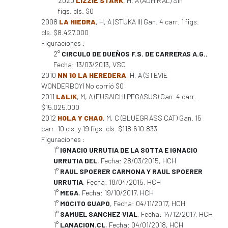
2020
LIZZIE STARK
, H, A (ADMIRAL) Sin
figs. cls. $0
2008
LA HIEDRA
, H, A (STUKA II) Gan. 4 carr. 1 figs.
cls. $8.427.000
Figuraciones :
2°
CIRCULO DE DUEÑOS F.S. DE CARRERAS A.G.
,
Fecha: 13/03/2013, VSC
2010
NN 10 LA HEREDERA
, H, A (STEVIE
WONDERBOY) No corrió $0
2011
LALIK
, M, A (FUSAICHI PEGASUS) Gan. 4 carr.
$15.025.000
2012
HOLA Y CHAO
, M, C (BLUEGRASS CAT) Gan. 15
carr. 10 cls. y 19 figs. cls. $118.610.833
Figuraciones :
1°
IGNACIO URRUTIA DE LA SOTTA E IGNACIO
URRUTIA DEL
, Fecha: 28/03/2015, HCH
1°
RAUL SPOERER CARMONA Y RAUL SPOERER
URRUTIA
, Fecha: 18/04/2015, HCH
1°
MEGA
, Fecha: 19/10/2017, HCH
1°
MOCITO GUAPO
, Fecha: 04/11/2017, HCH
1°
SAMUEL SANCHEZ VIAL
, Fecha: 14/12/2017, HCH
1°
LANACION.CL
, Fecha: 04/01/2018, HCH