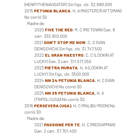
(HENRYTHENAVIGATOR) Sin figs. cls. $2.680.000
2015
PETUNIA BLANCA
, H, A (MASTERCRAFTSMAN)
No corrió $0
Madre de:
2020
FIVE THE RED
, M, C (MO TOWN) Gan. 6
carr. $33.902.000
2021
DON'T STOP ME NOW
, C, C (IVAN
DENISOVICH) Sin figs. cls. $1.747.500
2022
EL GRAN MAESTRO
, C, C (LOOKIN AT
LUCKY) Gan. 3 carr. $11.517.250
2023
PIETRA MURATA
, H, A (LOOKIN AT
LUCKY) Sin figs. cls. $500.000
2024
NN 24 PETUNIA BLANCA
, H, C (IVAN
DENISOVICH) No corrió $0
2025
NN 25 PETUNIA BLANCA
, H, A
(TRIPOLI (USA)) No corrió $0
2016
PERSEVERA (USA)
, H, C (MALIBU MOON) No
corrió $0
Madre de:
2021
PASSIONE PER TE
, H, C (MIDSHIPMAN)
Gan. 2 carr. $7.701.400