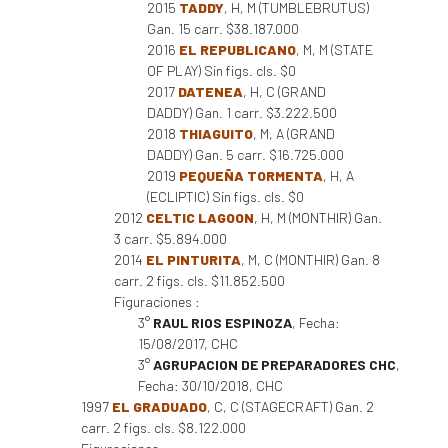
2015
TADDY
, H, M (TUMBLEBRUTUS)
Gan. 15 carr. $38.187.000
2016
EL REPUBLICANO
, M, M (STATE
OF PLAY) Sin figs. cls. $0
2017
DATENEA
, H, C (GRAND
DADDY) Gan. 1 carr. $3.222.500
2018
THIAGUITO
, M, A (GRAND
DADDY) Gan. 5 carr. $16.725.000
2019
PEQUEÑA TORMENTA
, H, A
(ECLIPTIC) Sin figs. cls. $0
2012
CELTIC LAGOON
, H, M (MONTHIR) Gan.
3 carr. $5.894.000
2014
EL PINTURITA
, M, C (MONTHIR) Gan. 8
carr. 2 figs. cls. $11.852.500
Figuraciones :
3°
RAUL RIOS ESPINOZA
, Fecha:
15/08/2017, CHC
3°
AGRUPACION DE PREPARADORES CHC
,
Fecha: 30/10/2018, CHC
1997
EL GRADUADO
, C, C (STAGECRAFT) Gan. 2
carr. 2 figs. cls. $8.122.000