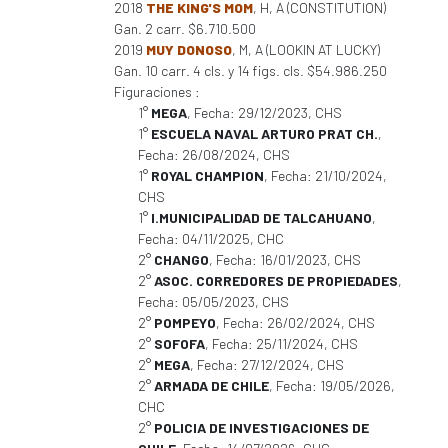
2018
THE KING'S MOM
, H, A (CONSTITUTION)
Gan. 2 carr. $6.710.500
2019
MUY DONOSO
, M, A (LOOKIN AT LUCKY)
Gan. 10 carr. 4 cls. y 14 figs. cls. $54.986.250
Figuraciones :
1°
MEGA
, Fecha: 29/12/2023, CHS
1°
ESCUELA NAVAL ARTURO PRAT CH.
,
Fecha: 26/08/2024, CHS
1°
ROYAL CHAMPION
, Fecha: 21/10/2024,
CHS
1°
I.MUNICIPALIDAD DE TALCAHUANO
,
Fecha: 04/11/2025, CHC
2°
CHANGO
, Fecha: 16/01/2023, CHS
2°
ASOC. CORREDORES DE PROPIEDADES
,
Fecha: 05/05/2023, CHS
2°
POMPEYO
, Fecha: 26/02/2024, CHS
2°
SOFOFA
, Fecha: 25/11/2024, CHS
2°
MEGA
, Fecha: 27/12/2024, CHS
2°
ARMADA DE CHILE
, Fecha: 19/05/2026,
CHC
2°
POLICIA DE INVESTIGACIONES DE