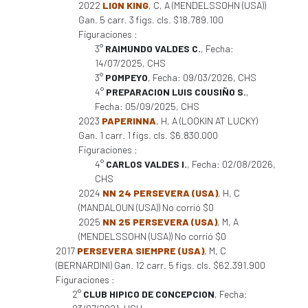
2022
LION KING
, C, A (MENDELSSOHN (USA))
Gan. 5 carr. 3 figs. cls. $18.789.100
Figuraciones :
3°
RAIMUNDO VALDES C.
, Fecha:
14/07/2025, CHS
3°
POMPEYO
, Fecha: 09/03/2026, CHS
4°
PREPARACION LUIS COUSIÑO S.
,
Fecha: 05/09/2025, CHS
2023
PAPERINNA
, H, A (LOOKIN AT LUCKY)
Gan. 1 carr. 1 figs. cls. $6.830.000
Figuraciones :
4°
CARLOS VALDES I.
, Fecha: 02/08/2026,
CHS
2024
NN 24 PERSEVERA (USA)
, H, C
(MANDALOUN (USA)) No corrió $0
2025
NN 25 PERSEVERA (USA)
, M, A
(MENDELSSOHN (USA)) No corrió $0
2017
PERSEVERA SIEMPRE (USA)
, M, C
(BERNARDINI) Gan. 12 carr. 5 figs. cls. $62.391.900
Figuraciones :
2°
CLUB HIPICO DE CONCEPCION
, Fecha: