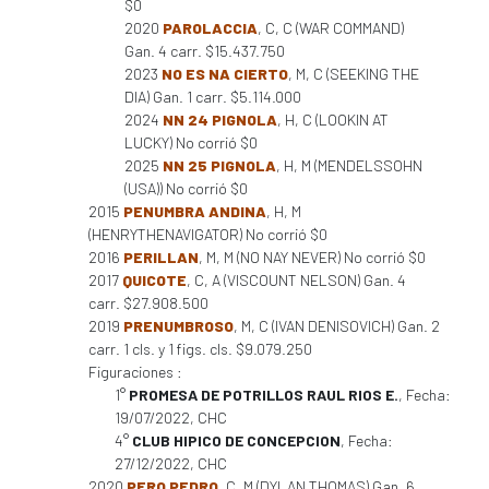
$0
2020
PAROLACCIA
, C, C (WAR COMMAND)
Gan. 4 carr. $15.437.750
2023
NO ES NA CIERTO
, M, C (SEEKING THE
DIA) Gan. 1 carr. $5.114.000
2024
NN 24 PIGNOLA
, H, C (LOOKIN AT
LUCKY) No corrió $0
2025
NN 25 PIGNOLA
, H, M (MENDELSSOHN
(USA)) No corrió $0
2015
PENUMBRA ANDINA
, H, M
(HENRYTHENAVIGATOR) No corrió $0
2016
PERILLAN
, M, M (NO NAY NEVER) No corrió $0
2017
QUICOTE
, C, A (VISCOUNT NELSON) Gan. 4
carr. $27.908.500
2019
PRENUMBROSO
, M, C (IVAN DENISOVICH) Gan. 2
carr. 1 cls. y 1 figs. cls. $9.079.250
Figuraciones :
1°
PROMESA DE POTRILLOS RAUL RIOS E.
, Fecha:
19/07/2022, CHC
4°
CLUB HIPICO DE CONCEPCION
, Fecha:
27/12/2022, CHC
2020
PERO PEDRO
, C, M (DYLAN THOMAS) Gan. 6