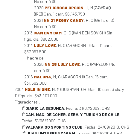
No corrió $0
2020
PELIGROSA OPCION
, H, M (ZAWRAQ
(IRE)) Gan. 1 carr. $6.143.750
2021
NN 21 PEGGY CANDY
, H, C (GET JETS)
No corrió $0
2013
IVAN BAM BAM
, C, C (IVAN DENISOVICH) Sin
figs. cls. $682.500
2014
LULY LOVE
, H, C (ARAGORN II) Gan. 11 carr.
$37.057.500
Madre de:
2025
NN 25 LULY LOVE
, H, C (PAPELON) No
corrió $0
2015
MALUMA
, M, C (ARAGORN II) Gan. 15 carr.
$31.592.000
2004
HOLE IN ONE
, M, M (DUSHYANTOR) Gan. 10 carr. 3 cls. y
11 figs. cls. $43.407.000
Figuraciones :
1°
DIARIO LA SEGUNDA
, Fecha: 31/07/2009, CHS
1°
CAM. NAC. DE COMER. SERV. Y TURISMO DE CHILE
,
Fecha: 31/08/2009, CHS
1°
VALPARAISO SPORTING CLUB
, Fecha: 24/09/2010, CHS
2°
JUAN UNZURRUNZAGA N.
, Fecha: 06/11/2009, CHS