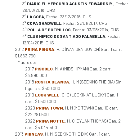
3°
DIARIO EL MERCURIO AGUSTIN EDWARDS R.
, Fecha:
26/08/2016, CHS
3°
LA COPA
, Fecha: 23/12/2016, CHS
3°
COPA SHADWELL
, Fecha: 27/01/2017, CHS
4°
POLLA DE POTRILLOS
, Fecha: 03/08/2014, CHS
4°
CLUB HIPICO DE SANTIAGO FALABELLA
, Fecha:
12/04/2015, CHS
2012
PRIMA FIGURA
, H, C (IVAN DENISOVICH) Gan. 1 carr.
$1.863.750
Madre de:
2017
PISCOLO
, M, A (MIDSHIPMAN) Gan. 2 carr.
$3.890.000
2018
ROSITA BLANCA
, H, M (SEEKING THE DIA) Sin
figs. cls. $500.000
2019
LOOK WELL
, C, C (LOOKIN AT LUCKY) Gan. 1
carr. $1.500.000
2020
PRIMA TOWN
, H, M (MO TOWN) Gan. 10 carr.
$22.781.500
2022
PRIMA NOTTE
, H, C (DYLAN THOMAS) Gan. 2
carr. $5.044.500
2013
PHINEAS
, H, M (SEEKING THE DIA) Gan. 1 carr.