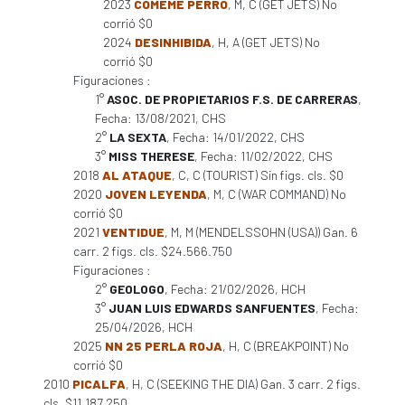
2023
COMEME PERRO
, M, C (GET JETS) No
corrió $0
2024
DESINHIBIDA
, H, A (GET JETS) No
corrió $0
Figuraciones :
1°
ASOC. DE PROPIETARIOS F.S. DE CARRERAS
,
Fecha: 13/08/2021, CHS
2°
LA SEXTA
, Fecha: 14/01/2022, CHS
3°
MISS THERESE
, Fecha: 11/02/2022, CHS
2018
AL ATAQUE
, C, C (TOURIST) Sin figs. cls. $0
2020
JOVEN LEYENDA
, M, C (WAR COMMAND) No
corrió $0
2021
VENTIDUE
, M, M (MENDELSSOHN (USA)) Gan. 6
carr. 2 figs. cls. $24.566.750
Figuraciones :
2°
GEOLOGO
, Fecha: 21/02/2026, HCH
3°
JUAN LUIS EDWARDS SANFUENTES
, Fecha:
25/04/2026, HCH
2025
NN 25 PERLA ROJA
, H, C (BREAKPOINT) No
corrió $0
2010
PICALFA
, H, C (SEEKING THE DIA) Gan. 3 carr. 2 figs.
cls. $11.187.250