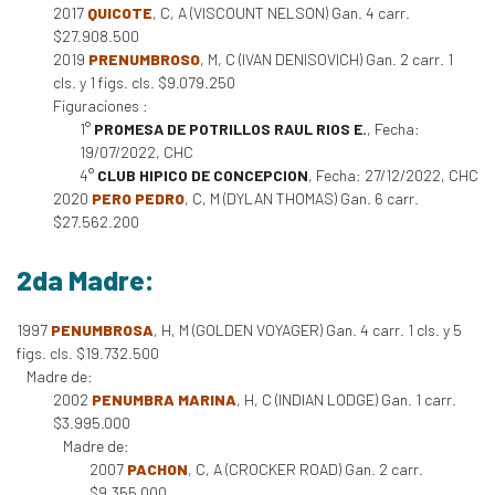
2017
QUICOTE
, C, A (VISCOUNT NELSON) Gan. 4 carr.
$27.908.500
2019
PRENUMBROSO
, M, C (IVAN DENISOVICH) Gan. 2 carr. 1
cls. y 1 figs. cls. $9.079.250
Figuraciones :
1°
PROMESA DE POTRILLOS RAUL RIOS E.
, Fecha:
19/07/2022, CHC
4°
CLUB HIPICO DE CONCEPCION
, Fecha: 27/12/2022, CHC
2020
PERO PEDRO
, C, M (DYLAN THOMAS) Gan. 6 carr.
$27.562.200
2da Madre:
1997
PENUMBROSA
, H, M (GOLDEN VOYAGER) Gan. 4 carr. 1 cls. y 5
figs. cls. $19.732.500
Madre de:
2002
PENUMBRA MARINA
, H, C (INDIAN LODGE) Gan. 1 carr.
$3.995.000
Madre de:
2007
PACHON
, C, A (CROCKER ROAD) Gan. 2 carr.
$9.355.000