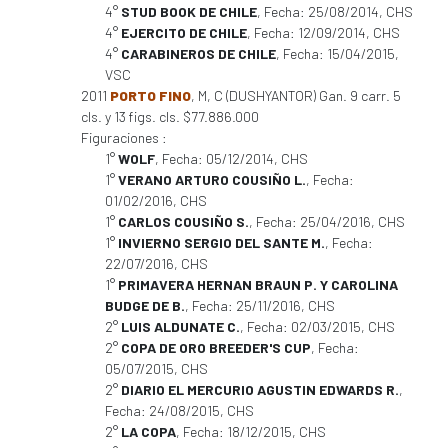
4°
STUD BOOK DE CHILE
, Fecha: 25/08/2014, CHS
4°
EJERCITO DE CHILE
, Fecha: 12/09/2014, CHS
4°
CARABINEROS DE CHILE
, Fecha: 15/04/2015,
VSC
2011
PORTO FINO
, M, C (DUSHYANTOR) Gan. 9 carr. 5
cls. y 13 figs. cls. $77.886.000
Figuraciones :
1°
WOLF
, Fecha: 05/12/2014, CHS
1°
VERANO ARTURO COUSIÑO L.
, Fecha:
01/02/2016, CHS
1°
CARLOS COUSIÑO S.
, Fecha: 25/04/2016, CHS
1°
INVIERNO SERGIO DEL SANTE M.
, Fecha:
22/07/2016, CHS
1°
PRIMAVERA HERNAN BRAUN P. Y CAROLINA
BUDGE DE B.
, Fecha: 25/11/2016, CHS
2°
LUIS ALDUNATE C.
, Fecha: 02/03/2015, CHS
2°
COPA DE ORO BREEDER'S CUP
, Fecha:
05/07/2015, CHS
2°
DIARIO EL MERCURIO AGUSTIN EDWARDS R.
,
Fecha: 24/08/2015, CHS
2°
LA COPA
, Fecha: 18/12/2015, CHS