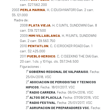
carr. $27.562.200
2003
PERLA MARINA
, H, C (DUSHYANTOR) Gan. 2 carr.
$5.121.000
Madre de:
2008
PLATA VIEJA
, H, C (UNTIL SUNDOWN) Gan. 8
carr. $19.727.500
2009
MIMI VILLABLANCA
, H, M (UNTIL SUNDOWN)
Gan. 2 carr. $9.563.750
2010
PENTATLON
, C, C (CROCKER ROAD) Gan. 1
carr. $2.425.000
2011
PUEBLO HEROICO
, C, C (SEEKING THE DIA) Gan.
20 carr. 1 cls. y 10 figs. cls. $57.346.500
Figuraciones :
1°
GOBIERNO REGIONAL DE VALPARAISO
, Fecha:
25/04/2018, VSC
2°
ASOCIACION DE PERIODISTAS Y TECNICOS
HIPICOS
, Fecha: 18/01/2017, VSC
3°
RADIO CARRERA
, Fecha: 06/04/2016, VSC
3°
ALTOS DE PLACILLA
, Fecha: 07/09/2016, VSC
3°
RADIO FESTIVAL
, Fecha: 25/01/2017, VSC
3°
AGRUPACION DE PREPARADORES VSC
, Fecha: