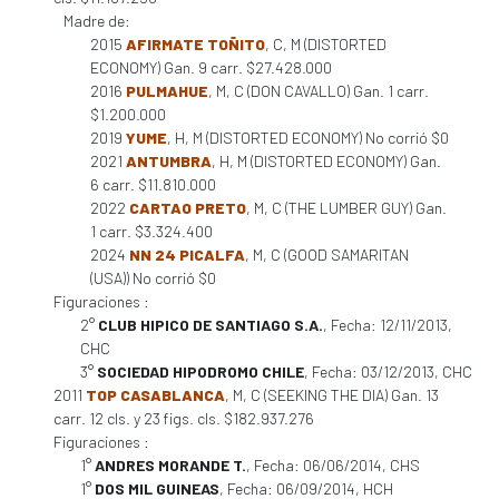
Madre de:
2015
AFIRMATE TOÑITO
, C, M (DISTORTED
ECONOMY) Gan. 9 carr. $27.428.000
2016
PULMAHUE
, M, C (DON CAVALLO) Gan. 1 carr.
$1.200.000
2019
YUME
, H, M (DISTORTED ECONOMY) No corrió $0
2021
ANTUMBRA
, H, M (DISTORTED ECONOMY) Gan.
6 carr. $11.810.000
2022
CARTAO PRETO
, M, C (THE LUMBER GUY) Gan.
1 carr. $3.324.400
2024
NN 24 PICALFA
, M, C (GOOD SAMARITAN
(USA)) No corrió $0
Figuraciones :
2°
CLUB HIPICO DE SANTIAGO S.A.
, Fecha: 12/11/2013,
CHC
3°
SOCIEDAD HIPODROMO CHILE
, Fecha: 03/12/2013, CHC
2011
TOP CASABLANCA
, M, C (SEEKING THE DIA) Gan. 13
carr. 12 cls. y 23 figs. cls. $182.937.276
Figuraciones :
1°
ANDRES MORANDE T.
, Fecha: 06/06/2014, CHS
1°
DOS MIL GUINEAS
, Fecha: 06/09/2014, HCH