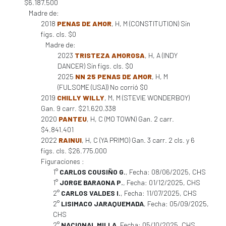
$6.187.500
Madre de:
2018
PENAS DE AMOR
, H, M (CONSTITUTION) Sin
figs. cls. $0
Madre de:
2023
TRISTEZA AMOROSA
, H, A (INDY
DANCER) Sin figs. cls. $0
2025
NN 25 PENAS DE AMOR
, H, M
(FULSOME (USA)) No corrió $0
2019
CHILLY WILLY
, M, M (STEVIE WONDERBOY)
Gan. 9 carr. $21.620.338
2020
PANTEU
, H, C (MO TOWN) Gan. 2 carr.
$4.841.401
2022
RAINUI
, H, C (YA PRIMO) Gan. 3 carr. 2 cls. y 6
figs. cls. $26.775.000
Figuraciones :
1°
CARLOS COUSIÑO G.
, Fecha: 08/06/2025, CHS
1°
JORGE BARAONA P.
, Fecha: 01/12/2025, CHS
2°
CARLOS VALDES I.
, Fecha: 11/07/2025, CHS
2°
LISIMACO JARAQUEMADA
, Fecha: 05/09/2025,
CHS
2°
NACIONAL MILLA
, Fecha: 05/10/2025, CHS