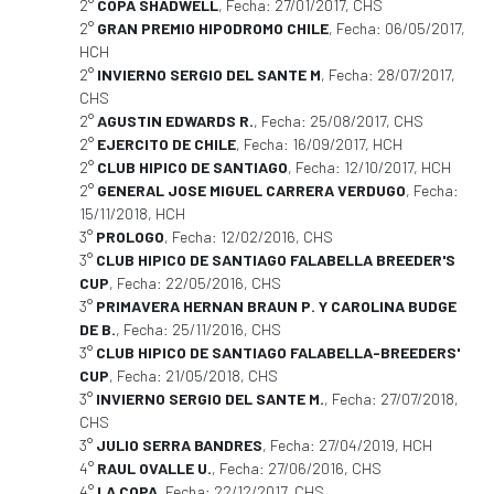
2°
COPA SHADWELL
, Fecha: 27/01/2017, CHS
2°
GRAN PREMIO HIPODROMO CHILE
, Fecha: 06/05/2017,
HCH
2°
INVIERNO SERGIO DEL SANTE M
, Fecha: 28/07/2017,
CHS
2°
AGUSTIN EDWARDS R.
, Fecha: 25/08/2017, CHS
2°
EJERCITO DE CHILE
, Fecha: 16/09/2017, HCH
2°
CLUB HIPICO DE SANTIAGO
, Fecha: 12/10/2017, HCH
2°
GENERAL JOSE MIGUEL CARRERA VERDUGO
, Fecha:
15/11/2018, HCH
3°
PROLOGO
, Fecha: 12/02/2016, CHS
3°
CLUB HIPICO DE SANTIAGO FALABELLA BREEDER'S
CUP
, Fecha: 22/05/2016, CHS
3°
PRIMAVERA HERNAN BRAUN P. Y CAROLINA BUDGE
DE B.
, Fecha: 25/11/2016, CHS
3°
CLUB HIPICO DE SANTIAGO FALABELLA-BREEDERS'
CUP
, Fecha: 21/05/2018, CHS
3°
INVIERNO SERGIO DEL SANTE M.
, Fecha: 27/07/2018,
CHS
3°
JULIO SERRA BANDRES
, Fecha: 27/04/2019, HCH
4°
RAUL OVALLE U.
, Fecha: 27/06/2016, CHS
4°
LA COPA
, Fecha: 22/12/2017, CHS