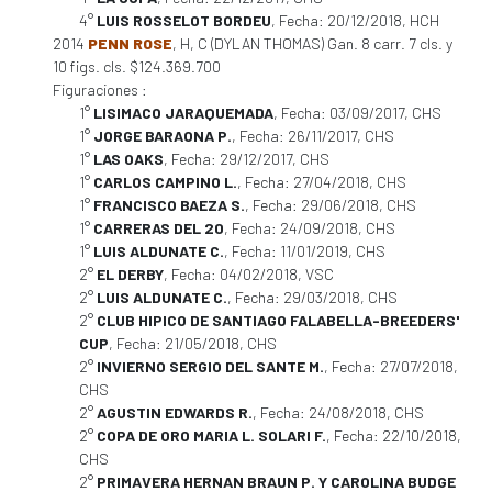
4°
LUIS ROSSELOT BORDEU
, Fecha: 20/12/2018, HCH
2014
PENN ROSE
, H, C (DYLAN THOMAS) Gan. 8 carr. 7 cls. y
10 figs. cls. $124.369.700
Figuraciones :
1°
LISIMACO JARAQUEMADA
, Fecha: 03/09/2017, CHS
1°
JORGE BARAONA P.
, Fecha: 26/11/2017, CHS
1°
LAS OAKS
, Fecha: 29/12/2017, CHS
1°
CARLOS CAMPINO L.
, Fecha: 27/04/2018, CHS
1°
FRANCISCO BAEZA S.
, Fecha: 29/06/2018, CHS
1°
CARRERAS DEL 20
, Fecha: 24/09/2018, CHS
1°
LUIS ALDUNATE C.
, Fecha: 11/01/2019, CHS
2°
EL DERBY
, Fecha: 04/02/2018, VSC
2°
LUIS ALDUNATE C.
, Fecha: 29/03/2018, CHS
2°
CLUB HIPICO DE SANTIAGO FALABELLA-BREEDERS'
CUP
, Fecha: 21/05/2018, CHS
2°
INVIERNO SERGIO DEL SANTE M.
, Fecha: 27/07/2018,
CHS
2°
AGUSTIN EDWARDS R.
, Fecha: 24/08/2018, CHS
2°
COPA DE ORO MARIA L. SOLARI F.
, Fecha: 22/10/2018,
CHS
2°
PRIMAVERA HERNAN BRAUN P. Y CAROLINA BUDGE