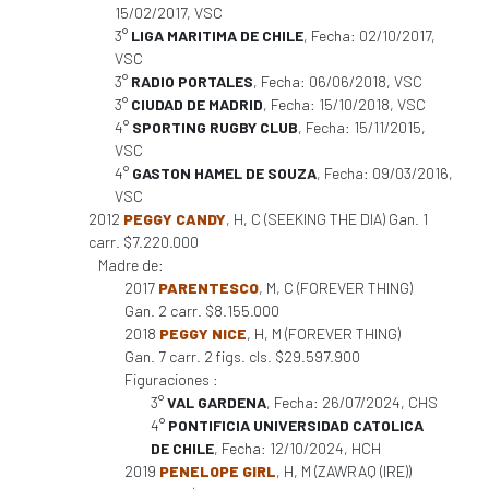
15/02/2017, VSC
3°
LIGA MARITIMA DE CHILE
, Fecha: 02/10/2017,
VSC
3°
RADIO PORTALES
, Fecha: 06/06/2018, VSC
3°
CIUDAD DE MADRID
, Fecha: 15/10/2018, VSC
4°
SPORTING RUGBY CLUB
, Fecha: 15/11/2015,
VSC
4°
GASTON HAMEL DE SOUZA
, Fecha: 09/03/2016,
VSC
2012
PEGGY CANDY
, H, C (SEEKING THE DIA) Gan. 1
carr. $7.220.000
Madre de:
2017
PARENTESCO
, M, C (FOREVER THING)
Gan. 2 carr. $8.155.000
2018
PEGGY NICE
, H, M (FOREVER THING)
Gan. 7 carr. 2 figs. cls. $29.597.900
Figuraciones :
3°
VAL GARDENA
, Fecha: 26/07/2024, CHS
4°
PONTIFICIA UNIVERSIDAD CATOLICA
DE CHILE
, Fecha: 12/10/2024, HCH
2019
PENELOPE GIRL
, H, M (ZAWRAQ (IRE))