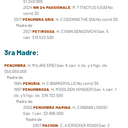
$1.240.000
2024
NN 24 PASSIONALE
, M, T (TACITUS (USA)) No
corrió $0
2017
PENUMBRA GRIS
, H, C (SEEKING THE DIA) No corrió $0
Madre de:
2021
PETIROSSA
, H, C (IVAN DENISOVICH) Gan. 5
carr. $13.523.500
3ra Madre:
PENUMBRA
, H, M (LAKE ERIE) Gan. 6 carr. 4 cls. y 4 figs. cls.
$50.050.000
Madre de:
1994
PENURIA
, H, C (BARKERVILLE) No corrió $0
1997
PENUMBROSA
, H, M (GOLDEN VOYAGER) Gan. 4 carr. 1
cls. y 5 figs. cls. $19.732.500
Madre de:
2002
PENUMBRA MARINA
, H, C (INDIAN LODGE)
Gan. 1 carr. $3.995.000
Madre de:
2007
PACHON
, C, A (CROCKER ROAD) Gan. 2