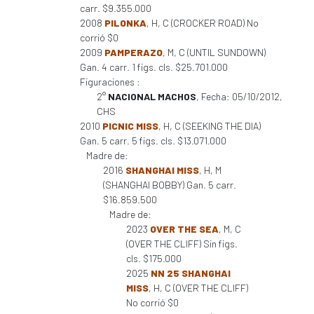
carr. $9.355.000
2008
PILONKA
, H, C (CROCKER ROAD) No
corrió $0
2009
PAMPERAZO
, M, C (UNTIL SUNDOWN)
Gan. 4 carr. 1 figs. cls. $25.701.000
Figuraciones :
2°
NACIONAL MACHOS
, Fecha: 05/10/2012,
CHS
2010
PICNIC MISS
, H, C (SEEKING THE DIA)
Gan. 5 carr. 5 figs. cls. $13.071.000
Madre de:
2016
SHANGHAI MISS
, H, M
(SHANGHAI BOBBY) Gan. 5 carr.
$16.859.500
Madre de:
2023
OVER THE SEA
, M, C
(OVER THE CLIFF) Sin figs.
cls. $175.000
2025
NN 25 SHANGHAI
MISS
, H, C (OVER THE CLIFF)
No corrió $0