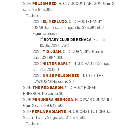
2014
PELSON RED
, H, C (VISCOUNT NELSON) Gan. 2
carr. $6.845.000
Madre de:
2020
EL MERLUZO
, C, C (HOOTENANNY
(USA)) Gan. 7 carr. 1 figs. cls. $26.361.500
Figuraciones :
3°
ROTARY CLUB DE REÑACA
, Fecha:
10/05/2023, VSC
2022
TIO JUAN
, C, C (DUBAI SKY) Gan. 5
carr. $21.664.000
2023
MISTER HARI
, M, M (GSTAAD II) Sin figs.
cls. $1.820.000
2025
NN 25 PELSON RED
, M, C (TIZ THE
LAW (USA)) No corrió $0
2015
THE RED BARON
, M, C (HOLY ROMAN
EMPEROR) No corrió $0
2016
PENUMBRA HERMOSA
, H, C (WAR COMMAND)
Gan. 2 carr. $9.532.500
2017
PERLA RADIANTE
, H, C (CONSTITUTION) Gan.
2 carr. 1 cls. y 2 figs. cls. $13.616.500
Madre de: