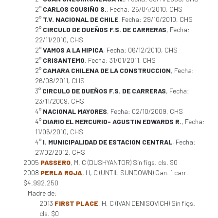
2°
CARLOS COUSIÑO S.
, Fecha: 26/04/2010, CHS
2°
T.V. NACIONAL DE CHILE
, Fecha: 29/10/2010, CHS
2°
CIRCULO DE DUEÑOS F.S. DE CARRERAS
, Fecha:
22/11/2010, CHS
2°
VAMOS A LA HIPICA
, Fecha: 06/12/2010, CHS
2°
CRISANTEMO
, Fecha: 31/01/2011, CHS
2°
CAMARA CHILENA DE LA CONSTRUCCION
, Fecha:
26/08/2011, CHS
3°
CIRCULO DE DUEÑOS F.S. DE CARRERAS
, Fecha:
23/11/2009, CHS
4°
NACIONAL MAYORES
, Fecha: 02/10/2009, CHS
4°
DIARIO EL MERCURIO- AGUSTIN EDWARDS R.
, Fecha:
11/06/2010, CHS
4°
I. MUNICIPALIDAD DE ESTACION CENTRAL
, Fecha:
27/02/2012, CHS
2005
PASSERO
, M, C (DUSHYANTOR) Sin figs. cls. $0
2008
PERLA ROJA
, H, C (UNTIL SUNDOWN) Gan. 1 carr.
$4.992.250
Madre de:
2013
FIRST PLACE
, H, C (IVAN DENISOVICH) Sin figs.
cls. $0