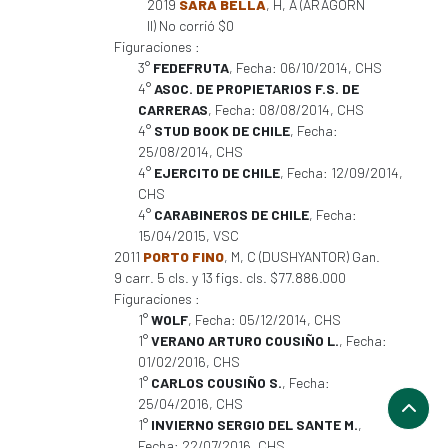
2019
SARA BELLA
, H, A (ARAGORN
II) No corrió $0
Figuraciones :
3°
FEDEFRUTA
, Fecha: 06/10/2014, CHS
4°
ASOC. DE PROPIETARIOS F.S. DE
CARRERAS
, Fecha: 08/08/2014, CHS
4°
STUD BOOK DE CHILE
, Fecha:
25/08/2014, CHS
4°
EJERCITO DE CHILE
, Fecha: 12/09/2014,
CHS
4°
CARABINEROS DE CHILE
, Fecha:
15/04/2015, VSC
2011
PORTO FINO
, M, C (DUSHYANTOR) Gan.
9 carr. 5 cls. y 13 figs. cls. $77.886.000
Figuraciones :
1°
WOLF
, Fecha: 05/12/2014, CHS
1°
VERANO ARTURO COUSIÑO L.
, Fecha:
01/02/2016, CHS
1°
CARLOS COUSIÑO S.
, Fecha:
25/04/2016, CHS
1°
INVIERNO SERGIO DEL SANTE M.
,
Fecha: 22/07/2016, CHS