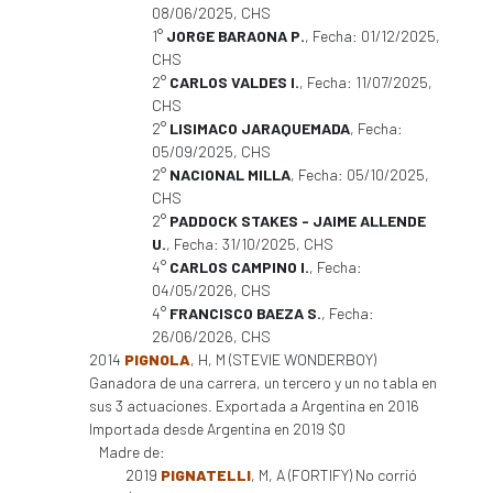
08/06/2025, CHS
1°
JORGE BARAONA P.
, Fecha: 01/12/2025,
CHS
2°
CARLOS VALDES I.
, Fecha: 11/07/2025,
CHS
2°
LISIMACO JARAQUEMADA
, Fecha:
05/09/2025, CHS
2°
NACIONAL MILLA
, Fecha: 05/10/2025,
CHS
2°
PADDOCK STAKES - JAIME ALLENDE
U.
, Fecha: 31/10/2025, CHS
4°
CARLOS CAMPINO I.
, Fecha:
04/05/2026, CHS
4°
FRANCISCO BAEZA S.
, Fecha:
26/06/2026, CHS
2014
PIGNOLA
, H, M (STEVIE WONDERBOY)
Ganadora de una carrera, un tercero y un no tabla en
sus 3 actuaciones. Exportada a Argentina en 2016
Importada desde Argentina en 2019 $0
Madre de:
2019
PIGNATELLI
, M, A (FORTIFY) No corrió