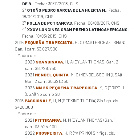
DE B.
, Fecha: 30/11/2018, CHS
2°
OTOÑO PEDRO GARCIA DE LA HUERTA M.
, Fecha:
18/04/2019, CHS
3°
POLLA DE POTRANCAS
, Fecha: 06/08/2017, CHS
4°
XXXV LONGINES GRAN PREMIO LATINOAMERICANO
,
Fecha: 10/03/2019, CHS
2015
PEQUEÑA TRAPECISTA
, H, C (MASTERCRAFTSMAN)
Gan. 1 carr. $3.027.500
Madre de:
2020
SCANDINAVA
, H, A (DYLAN THOMAS) Gan. 2
carr. $8.728.750
2021
MENDEL QUINTA
, M, C (MENDELSSOHN (USA))
Gan. 2 carr. $5.321.350
2025
NN 25 PEQUEÑA TRAPECISTA
, M, C (TRIPOLI
(USA)) No corrió $0
2016
PASSIONALE
, H, M (SEEKING THE DIA) Sin figs. cls.
$420.000
Madre de:
2021
PITTIRANGA
, H, M (DYLAN THOMAS) Gan. 1
carr. $3.425.400
2022
PROSPERITA
, H, R (YA PRIMO) Sin figs. cls.