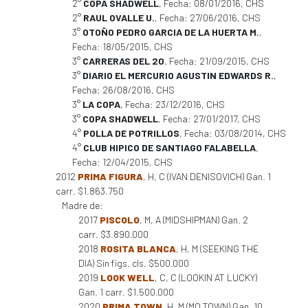
2°
COPA SHADWELL
, Fecha: 08/01/2016, CHS
2°
RAUL OVALLE U.
, Fecha: 27/06/2016, CHS
3°
OTOÑO PEDRO GARCIA DE LA HUERTA M.
,
Fecha: 18/05/2015, CHS
3°
CARRERAS DEL 20
, Fecha: 21/09/2015, CHS
3°
DIARIO EL MERCURIO AGUSTIN EDWARDS R.
,
Fecha: 26/08/2016, CHS
3°
LA COPA
, Fecha: 23/12/2016, CHS
3°
COPA SHADWELL
, Fecha: 27/01/2017, CHS
4°
POLLA DE POTRILLOS
, Fecha: 03/08/2014, CHS
4°
CLUB HIPICO DE SANTIAGO FALABELLA
,
Fecha: 12/04/2015, CHS
2012
PRIMA FIGURA
, H, C (IVAN DENISOVICH) Gan. 1
carr. $1.863.750
Madre de:
2017
PISCOLO
, M, A (MIDSHIPMAN) Gan. 2
carr. $3.890.000
2018
ROSITA BLANCA
, H, M (SEEKING THE
DIA) Sin figs. cls. $500.000
2019
LOOK WELL
, C, C (LOOKIN AT LUCKY)
Gan. 1 carr. $1.500.000
2020
PRIMA TOWN
, H, M (MO TOWN) Gan. 10