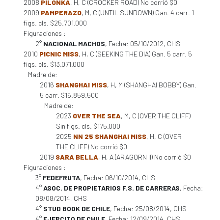
2008
PILONKA
, H, C (CROCKER ROAD) No corrió $0
2009
PAMPERAZO
, M, C (UNTIL SUNDOWN) Gan. 4 carr. 1
figs. cls. $25.701.000
Figuraciones :
2°
NACIONAL MACHOS
, Fecha: 05/10/2012, CHS
2010
PICNIC MISS
, H, C (SEEKING THE DIA) Gan. 5 carr. 5
figs. cls. $13.071.000
Madre de:
2016
SHANGHAI MISS
, H, M (SHANGHAI BOBBY) Gan.
5 carr. $16.859.500
Madre de:
2023
OVER THE SEA
, M, C (OVER THE CLIFF)
Sin figs. cls. $175.000
2025
NN 25 SHANGHAI MISS
, H, C (OVER
THE CLIFF) No corrió $0
2019
SARA BELLA
, H, A (ARAGORN II) No corrió $0
Figuraciones :
3°
FEDEFRUTA
, Fecha: 06/10/2014, CHS
4°
ASOC. DE PROPIETARIOS F.S. DE CARRERAS
, Fecha:
08/08/2014, CHS
4°
STUD BOOK DE CHILE
, Fecha: 25/08/2014, CHS
4°
EJERCITO DE CHILE
, Fecha: 12/09/2014, CHS