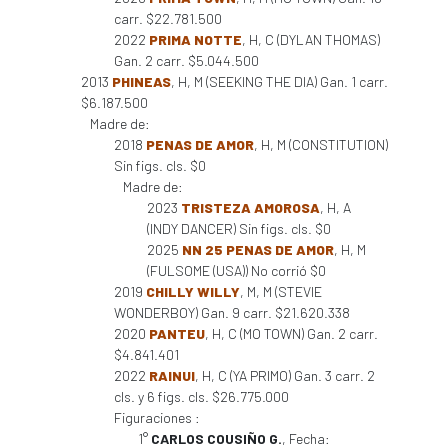
carr. $22.781.500
2022
PRIMA NOTTE
, H, C (DYLAN THOMAS)
Gan. 2 carr. $5.044.500
2013
PHINEAS
, H, M (SEEKING THE DIA) Gan. 1 carr.
$6.187.500
Madre de:
2018
PENAS DE AMOR
, H, M (CONSTITUTION)
Sin figs. cls. $0
Madre de:
2023
TRISTEZA AMOROSA
, H, A
(INDY DANCER) Sin figs. cls. $0
2025
NN 25 PENAS DE AMOR
, H, M
(FULSOME (USA)) No corrió $0
2019
CHILLY WILLY
, M, M (STEVIE
WONDERBOY) Gan. 9 carr. $21.620.338
2020
PANTEU
, H, C (MO TOWN) Gan. 2 carr.
$4.841.401
2022
RAINUI
, H, C (YA PRIMO) Gan. 3 carr. 2
cls. y 6 figs. cls. $26.775.000
Figuraciones :
1°
CARLOS COUSIÑO G.
, Fecha: