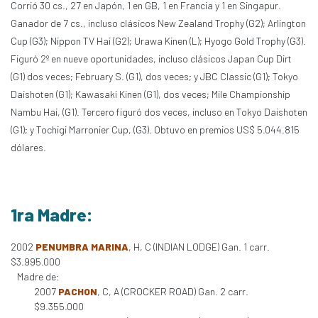
Corrió 30 cs., 27 en Japón, 1 en GB, 1 en Francia y 1 en Singapur.
Ganador de 7 cs., incluso clásicos New Zealand Trophy (G2); Arlington
Cup (G3); Nippon TV Hai (G2); Urawa Kinen (L); Hyogo Gold Trophy (G3).
Figuró 2º en nueve oportunidades, incluso clásicos Japan Cup Dirt
(G1) dos veces; February S. (G1), dos veces; y JBC Classic (G1); Tokyo
Daishoten (G1); Kawasaki Kinen (G1), dos veces; Mile Championship
Nambu Hai, (G1). Tercero figuró dos veces, incluso en Tokyo Daishoten
(G1); y Tochigi Marronier Cup, (G3). Obtuvo en premios US$ 5.044.815
dólares.
1ra Madre:
2002
PENUMBRA MARINA
, H, C (INDIAN LODGE) Gan. 1 carr.
$3.995.000
Madre de:
2007
PACHON
, C, A (CROCKER ROAD) Gan. 2 carr.
$9.355.000