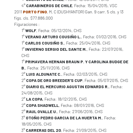
4°
CARABINEROS DE CHILE
, Fecha: 15/04/2015, VSC
2011
PORTO FINO
, M, C (DUSHYANTOR) Gan. 9 carr. 5 cls. y 13
figs. cls. $77.886.000
Figuraciones :
1°
WOLF
, Fecha: 05/12/2014, CHS
1°
VERANO ARTURO COUSIÑO L.
, Fecha: 01/02/2016, CHS
1°
CARLOS COUSIÑO S.
, Fecha: 25/04/2016, CHS
1°
INVIERNO SERGIO DEL SANTE M.
, Fecha: 22/07/2016,
CHS
1°
PRIMAVERA HERNAN BRAUN P. Y CAROLINA BUDGE DE
B.
, Fecha: 25/11/2016, CHS
2°
LUIS ALDUNATE C.
, Fecha: 02/03/2015, CHS
2°
COPA DE ORO BREEDER'S CUP
, Fecha: 05/07/2015, CHS
2°
DIARIO EL MERCURIO AGUSTIN EDWARDS R.
, Fecha:
24/08/2015, CHS
2°
LA COPA
, Fecha: 18/12/2015, CHS
2°
COPA SHADWELL
, Fecha: 08/01/2016, CHS
2°
RAUL OVALLE U.
, Fecha: 27/06/2016, CHS
3°
OTOÑO PEDRO GARCIA DE LA HUERTA M.
, Fecha:
18/05/2015, CHS
3°
CARRERAS DEL 20
, Fecha: 21/09/2015, CHS