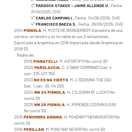
2°
PADDOCK STAKES - JAIME ALLENDE U.
, Fecha:
31/10/2025, CHS
4°
CARLOS CAMPINO I.
, Fecha: 04/05/2026, CHS
4°
FRANCISCO BAEZA S.
, Fecha: 26/06/2026, CHS
2014
PIGNOLA
, H, M (STEVIE WONDERBOY) Ganadora de una
carrera, un tercero y un no tabla en sus 3 actuaciones.
Exportada a Argentina en 2016 Importada desde Argentina en
2019 $0
Madre de:
2019
PIGNATELLI
, M, A (FORTIFY) No corrió $0
2020
PAROLACCIA
, C, C (WAR COMMAND) Gan. 4
carr. $15.437.750
2023
NO ES NA CIERTO
, M, C (SEEKING THE DIA)
Gan. 1 carr. $5.114.000
2024
NN 24 PIGNOLA
, H, C (LOOKIN AT LUCKY) No
corrió $0
2025
NN 25 PIGNOLA
, H, M (MENDELSSOHN (USA))
No corrió $0
2015
PENUMBRA ANDINA
, H, M (HENRYTHENAVIGATOR) No
corrió $0
2016
PERILLAN
, M, M (NO NAY NEVER) No corrió $0