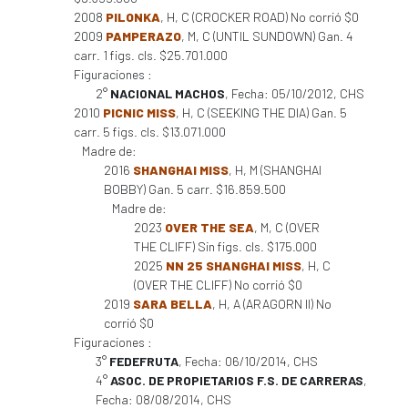
2008
PILONKA
, H, C (CROCKER ROAD) No corrió $0
2009
PAMPERAZO
, M, C (UNTIL SUNDOWN) Gan. 4
carr. 1 figs. cls. $25.701.000
Figuraciones :
2°
NACIONAL MACHOS
, Fecha: 05/10/2012, CHS
2010
PICNIC MISS
, H, C (SEEKING THE DIA) Gan. 5
carr. 5 figs. cls. $13.071.000
Madre de:
2016
SHANGHAI MISS
, H, M (SHANGHAI
BOBBY) Gan. 5 carr. $16.859.500
Madre de:
2023
OVER THE SEA
, M, C (OVER
THE CLIFF) Sin figs. cls. $175.000
2025
NN 25 SHANGHAI MISS
, H, C
(OVER THE CLIFF) No corrió $0
2019
SARA BELLA
, H, A (ARAGORN II) No
corrió $0
Figuraciones :
3°
FEDEFRUTA
, Fecha: 06/10/2014, CHS
4°
ASOC. DE PROPIETARIOS F.S. DE CARRERAS
,
Fecha: 08/08/2014, CHS