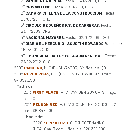
2°
VAMOS A LA HIPICA
, Fecha: 06/12/2010, CHS
2°
CRISANTEMO
, Fecha: 31/01/2011, CHS
2°
CAMARA CHILENA DE LA CONSTRUCCION
, Fecha:
26/08/2011, CHS
3°
CIRCULO DE DUEÑOS F.S. DE CARRERAS
, Fecha:
23/11/2009, CHS
4°
NACIONAL MAYORES
, Fecha: 02/10/2009, CHS
4°
DIARIO EL MERCURIO- AGUSTIN EDWARDS R.
, Fecha:
11/06/2010, CHS
4°
I. MUNICIPALIDAD DE ESTACION CENTRAL
, Fecha:
27/02/2012, CHS
2005
PASSERO
, M, C (DUSHYANTOR) Sin figs. cls. $0
2008
PERLA ROJA
, H, C (UNTIL SUNDOWN) Gan. 1 carr.
$4.992.250
Madre de:
2013
FIRST PLACE
, H, C (IVAN DENISOVICH) Sin figs.
cls. $0
2014
PELSON RED
, H, C (VISCOUNT NELSON) Gan. 2
carr. $6.845.000
Madre de:
2020
EL MERLUZO
, C, C (HOOTENANNY
(USA)) Gan. 7 carr. 1 figs. cls. $26.361.500