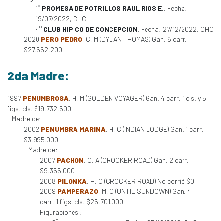
1°
PROMESA DE POTRILLOS RAUL RIOS E.
, Fecha:
19/07/2022, CHC
4°
CLUB HIPICO DE CONCEPCION
, Fecha: 27/12/2022, CHC
2020
PERO PEDRO
, C, M (DYLAN THOMAS) Gan. 6 carr.
$27.562.200
2da Madre:
1997
PENUMBROSA
, H, M (GOLDEN VOYAGER) Gan. 4 carr. 1 cls. y 5
figs. cls. $19.732.500
Madre de:
2002
PENUMBRA MARINA
, H, C (INDIAN LODGE) Gan. 1 carr.
$3.995.000
Madre de:
2007
PACHON
, C, A (CROCKER ROAD) Gan. 2 carr.
$9.355.000
2008
PILONKA
, H, C (CROCKER ROAD) No corrió $0
2009
PAMPERAZO
, M, C (UNTIL SUNDOWN) Gan. 4
carr. 1 figs. cls. $25.701.000
Figuraciones :