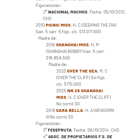
Figuraciones :
2°
NACIONAL MACHOS
, Fecha: 05/10/2012,
CHS
2010
PICNIC MISS
, H, C (SEEKING THE DIA)
Gan. 5 carr. 5 figs. cls. $13.071.000
Madre de:
2016
SHANGHAI MISS
, H, M
(SHANGHAI BOBBY) Gan. 5 carr.
$16.859.500
Madre de:
2023
OVER THE SEA
, M, C
(OVER THE CLIFF) Sin figs.
cls. $175.000
2025
NN 25 SHANGHAI
MISS
, H, C (OVER THE CLIFF)
No corrió $0
2019
SARA BELLA
, H, A (ARAGORN
II) No corrió $0
Figuraciones :
3°
FEDEFRUTA
, Fecha: 06/10/2014, CHS
4°
ASOC. DE PROPIETARIOS F.S. DE