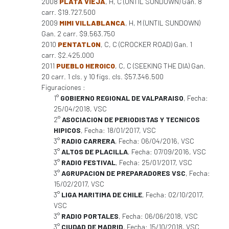
2008
PLATA VIEJA
, H, C (UNTIL SUNDOWN) Gan. 8
carr. $19.727.500
2009
MIMI VILLABLANCA
, H, M (UNTIL SUNDOWN)
Gan. 2 carr. $9.563.750
2010
PENTATLON
, C, C (CROCKER ROAD) Gan. 1
carr. $2.425.000
2011
PUEBLO HEROICO
, C, C (SEEKING THE DIA) Gan.
20 carr. 1 cls. y 10 figs. cls. $57.346.500
Figuraciones :
1°
GOBIERNO REGIONAL DE VALPARAISO
, Fecha:
25/04/2018, VSC
2°
ASOCIACION DE PERIODISTAS Y TECNICOS
HIPICOS
, Fecha: 18/01/2017, VSC
3°
RADIO CARRERA
, Fecha: 06/04/2016, VSC
3°
ALTOS DE PLACILLA
, Fecha: 07/09/2016, VSC
3°
RADIO FESTIVAL
, Fecha: 25/01/2017, VSC
3°
AGRUPACION DE PREPARADORES VSC
, Fecha:
15/02/2017, VSC
3°
LIGA MARITIMA DE CHILE
, Fecha: 02/10/2017,
VSC
3°
RADIO PORTALES
, Fecha: 06/06/2018, VSC
3°
CIUDAD DE MADRID
, Fecha: 15/10/2018, VSC