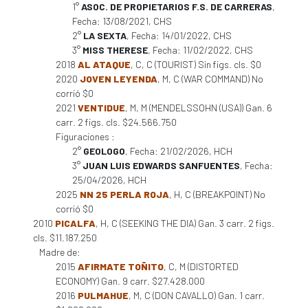
1°
ASOC. DE PROPIETARIOS F.S. DE CARRERAS
,
Fecha: 13/08/2021, CHS
2°
LA SEXTA
, Fecha: 14/01/2022, CHS
3°
MISS THERESE
, Fecha: 11/02/2022, CHS
2018
AL ATAQUE
, C, C (TOURIST) Sin figs. cls. $0
2020
JOVEN LEYENDA
, M, C (WAR COMMAND) No
corrió $0
2021
VENTIDUE
, M, M (MENDELSSOHN (USA)) Gan. 6
carr. 2 figs. cls. $24.566.750
Figuraciones :
2°
GEOLOGO
, Fecha: 21/02/2026, HCH
3°
JUAN LUIS EDWARDS SANFUENTES
, Fecha:
25/04/2026, HCH
2025
NN 25 PERLA ROJA
, H, C (BREAKPOINT) No
corrió $0
2010
PICALFA
, H, C (SEEKING THE DIA) Gan. 3 carr. 2 figs.
cls. $11.187.250
Madre de:
2015
AFIRMATE TOÑITO
, C, M (DISTORTED
ECONOMY) Gan. 9 carr. $27.428.000
2016
PULMAHUE
, M, C (DON CAVALLO) Gan. 1 carr.