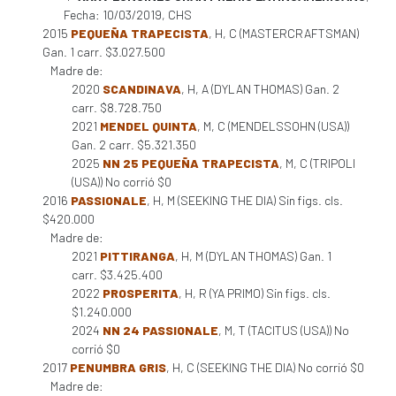
Fecha: 10/03/2019, CHS
2015
PEQUEÑA TRAPECISTA
, H, C (MASTERCRAFTSMAN)
Gan. 1 carr. $3.027.500
Madre de:
2020
SCANDINAVA
, H, A (DYLAN THOMAS) Gan. 2
carr. $8.728.750
2021
MENDEL QUINTA
, M, C (MENDELSSOHN (USA))
Gan. 2 carr. $5.321.350
2025
NN 25 PEQUEÑA TRAPECISTA
, M, C (TRIPOLI
(USA)) No corrió $0
2016
PASSIONALE
, H, M (SEEKING THE DIA) Sin figs. cls.
$420.000
Madre de:
2021
PITTIRANGA
, H, M (DYLAN THOMAS) Gan. 1
carr. $3.425.400
2022
PROSPERITA
, H, R (YA PRIMO) Sin figs. cls.
$1.240.000
2024
NN 24 PASSIONALE
, M, T (TACITUS (USA)) No
corrió $0
2017
PENUMBRA GRIS
, H, C (SEEKING THE DIA) No corrió $0
Madre de: