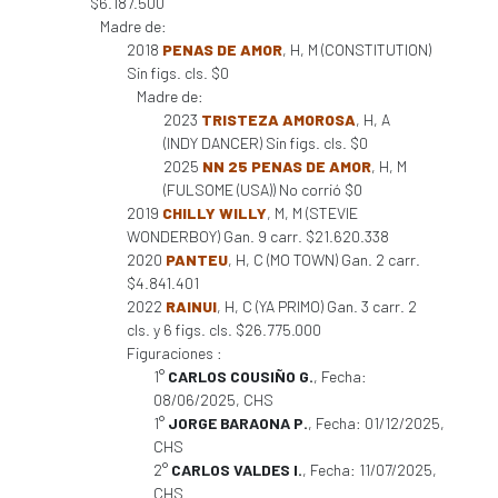
$6.187.500
Madre de:
2018
PENAS DE AMOR
, H, M (CONSTITUTION)
Sin figs. cls. $0
Madre de:
2023
TRISTEZA AMOROSA
, H, A
(INDY DANCER) Sin figs. cls. $0
2025
NN 25 PENAS DE AMOR
, H, M
(FULSOME (USA)) No corrió $0
2019
CHILLY WILLY
, M, M (STEVIE
WONDERBOY) Gan. 9 carr. $21.620.338
2020
PANTEU
, H, C (MO TOWN) Gan. 2 carr.
$4.841.401
2022
RAINUI
, H, C (YA PRIMO) Gan. 3 carr. 2
cls. y 6 figs. cls. $26.775.000
Figuraciones :
1°
CARLOS COUSIÑO G.
, Fecha:
08/06/2025, CHS
1°
JORGE BARAONA P.
, Fecha: 01/12/2025,
CHS
2°
CARLOS VALDES I.
, Fecha: 11/07/2025,
CHS