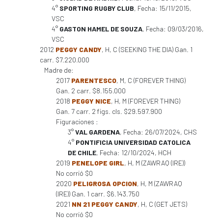
4°
SPORTING RUGBY CLUB
, Fecha: 15/11/2015,
VSC
4°
GASTON HAMEL DE SOUZA
, Fecha: 09/03/2016,
VSC
2012
PEGGY CANDY
, H, C (SEEKING THE DIA) Gan. 1
carr. $7.220.000
Madre de:
2017
PARENTESCO
, M, C (FOREVER THING)
Gan. 2 carr. $8.155.000
2018
PEGGY NICE
, H, M (FOREVER THING)
Gan. 7 carr. 2 figs. cls. $29.597.900
Figuraciones :
3°
VAL GARDENA
, Fecha: 26/07/2024, CHS
4°
PONTIFICIA UNIVERSIDAD CATOLICA
DE CHILE
, Fecha: 12/10/2024, HCH
2019
PENELOPE GIRL
, H, M (ZAWRAQ (IRE))
No corrió $0
2020
PELIGROSA OPCION
, H, M (ZAWRAQ
(IRE)) Gan. 1 carr. $6.143.750
2021
NN 21 PEGGY CANDY
, H, C (GET JETS)
No corrió $0