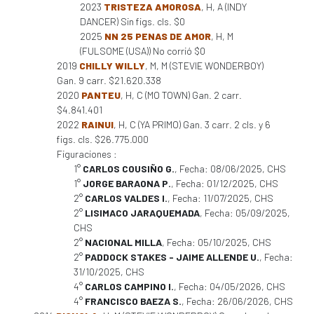
2023
TRISTEZA AMOROSA
, H, A (INDY
DANCER) Sin figs. cls. $0
2025
NN 25 PENAS DE AMOR
, H, M
(FULSOME (USA)) No corrió $0
2019
CHILLY WILLY
, M, M (STEVIE WONDERBOY)
Gan. 9 carr. $21.620.338
2020
PANTEU
, H, C (MO TOWN) Gan. 2 carr.
$4.841.401
2022
RAINUI
, H, C (YA PRIMO) Gan. 3 carr. 2 cls. y 6
figs. cls. $26.775.000
Figuraciones :
1°
CARLOS COUSIÑO G.
, Fecha: 08/06/2025, CHS
1°
JORGE BARAONA P.
, Fecha: 01/12/2025, CHS
2°
CARLOS VALDES I.
, Fecha: 11/07/2025, CHS
2°
LISIMACO JARAQUEMADA
, Fecha: 05/09/2025,
CHS
2°
NACIONAL MILLA
, Fecha: 05/10/2025, CHS
2°
PADDOCK STAKES - JAIME ALLENDE U.
, Fecha:
31/10/2025, CHS
4°
CARLOS CAMPINO I.
, Fecha: 04/05/2026, CHS
4°
FRANCISCO BAEZA S.
, Fecha: 26/06/2026, CHS