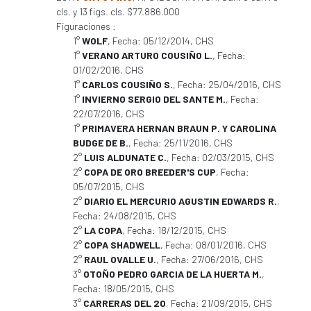
cls. y 13 figs. cls. $77.886.000
Figuraciones :
1°
WOLF
, Fecha: 05/12/2014, CHS
1°
VERANO ARTURO COUSIÑO L.
, Fecha:
01/02/2016, CHS
1°
CARLOS COUSIÑO S.
, Fecha: 25/04/2016, CHS
1°
INVIERNO SERGIO DEL SANTE M.
, Fecha:
22/07/2016, CHS
1°
PRIMAVERA HERNAN BRAUN P. Y CAROLINA
BUDGE DE B.
, Fecha: 25/11/2016, CHS
2°
LUIS ALDUNATE C.
, Fecha: 02/03/2015, CHS
2°
COPA DE ORO BREEDER'S CUP
, Fecha:
05/07/2015, CHS
2°
DIARIO EL MERCURIO AGUSTIN EDWARDS R.
,
Fecha: 24/08/2015, CHS
2°
LA COPA
, Fecha: 18/12/2015, CHS
2°
COPA SHADWELL
, Fecha: 08/01/2016, CHS
2°
RAUL OVALLE U.
, Fecha: 27/06/2016, CHS
3°
OTOÑO PEDRO GARCIA DE LA HUERTA M.
,
Fecha: 18/05/2015, CHS
3°
CARRERAS DEL 20
, Fecha: 21/09/2015, CHS