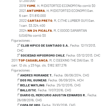
$1.200.000
2019
YUME
, H, M (DISTORTED ECONOMY) No corrió $0
2021
ANTUMBRA
, H, M (DISTORTED ECONOMY) Gan.
6 carr. $11.810.000
2022
CARTAO PRETO
, M, C (THE LUMBER GUY) Gan.
1 carr. $3.324.400
2024
NN 24 PICALFA
, M, C (GOOD SAMARITAN
(USA)) No corrió $0
Figuraciones :
2°
CLUB HIPICO DE SANTIAGO S.A.
, Fecha: 12/11/2013,
CHC
3°
SOCIEDAD HIPODROMO CHILE
, Fecha: 03/12/2013, CHC
2011
TOP CASABLANCA
, M, C (SEEKING THE DIA) Gan. 13
carr. 12 cls. y 23 figs. cls. $182.937.276
Figuraciones :
1°
ANDRES MORANDE T.
, Fecha: 06/06/2014, CHS
1°
DOS MIL GUINEAS
, Fecha: 06/09/2014, HCH
1°
BELLE WATLING
, Fecha: 25/12/2015, CHS
1°
BALLISTIC
, Fecha: 11/07/2016, CHS
1°
DIARIO EL MERCURIO AGUSTIN EDWARDS R.
, Fecha:
26/08/2016, CHS
1°
COPA DE ORO
, Fecha: 31/10/2016, CHS