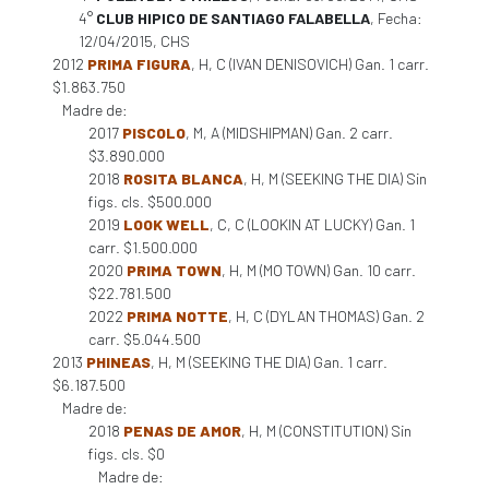
4°
CLUB HIPICO DE SANTIAGO FALABELLA
, Fecha:
12/04/2015, CHS
2012
PRIMA FIGURA
, H, C (IVAN DENISOVICH) Gan. 1 carr.
$1.863.750
Madre de:
2017
PISCOLO
, M, A (MIDSHIPMAN) Gan. 2 carr.
$3.890.000
2018
ROSITA BLANCA
, H, M (SEEKING THE DIA) Sin
figs. cls. $500.000
2019
LOOK WELL
, C, C (LOOKIN AT LUCKY) Gan. 1
carr. $1.500.000
2020
PRIMA TOWN
, H, M (MO TOWN) Gan. 10 carr.
$22.781.500
2022
PRIMA NOTTE
, H, C (DYLAN THOMAS) Gan. 2
carr. $5.044.500
2013
PHINEAS
, H, M (SEEKING THE DIA) Gan. 1 carr.
$6.187.500
Madre de:
2018
PENAS DE AMOR
, H, M (CONSTITUTION) Sin
figs. cls. $0
Madre de: