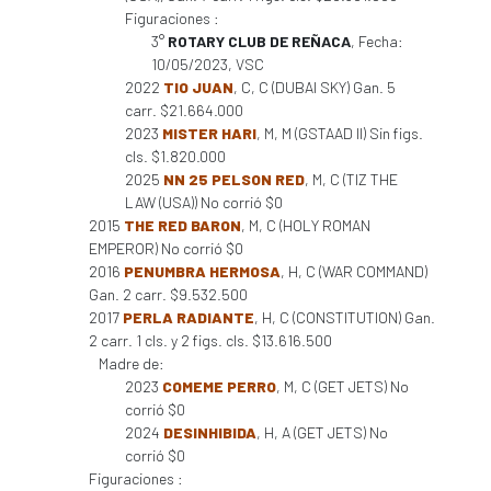
Figuraciones :
3°
ROTARY CLUB DE REÑACA
, Fecha:
10/05/2023, VSC
2022
TIO JUAN
, C, C (DUBAI SKY) Gan. 5
carr. $21.664.000
2023
MISTER HARI
, M, M (GSTAAD II) Sin figs.
cls. $1.820.000
2025
NN 25 PELSON RED
, M, C (TIZ THE
LAW (USA)) No corrió $0
2015
THE RED BARON
, M, C (HOLY ROMAN
EMPEROR) No corrió $0
2016
PENUMBRA HERMOSA
, H, C (WAR COMMAND)
Gan. 2 carr. $9.532.500
2017
PERLA RADIANTE
, H, C (CONSTITUTION) Gan.
2 carr. 1 cls. y 2 figs. cls. $13.616.500
Madre de:
2023
COMEME PERRO
, M, C (GET JETS) No
corrió $0
2024
DESINHIBIDA
, H, A (GET JETS) No
corrió $0
Figuraciones :