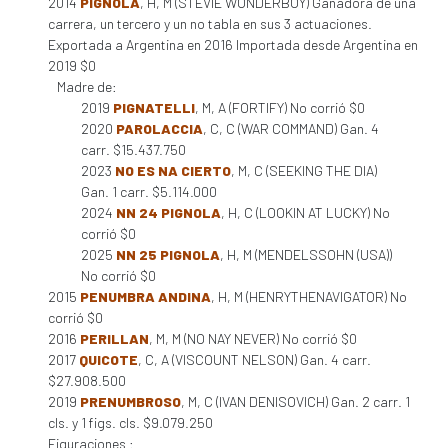
2014
PIGNOLA
, H, M (STEVIE WONDERBOY) Ganadora de una
carrera, un tercero y un no tabla en sus 3 actuaciones.
Exportada a Argentina en 2016 Importada desde Argentina en
2019 $0
Madre de:
2019
PIGNATELLI
, M, A (FORTIFY) No corrió $0
2020
PAROLACCIA
, C, C (WAR COMMAND) Gan. 4
carr. $15.437.750
2023
NO ES NA CIERTO
, M, C (SEEKING THE DIA)
Gan. 1 carr. $5.114.000
2024
NN 24 PIGNOLA
, H, C (LOOKIN AT LUCKY) No
corrió $0
2025
NN 25 PIGNOLA
, H, M (MENDELSSOHN (USA))
No corrió $0
2015
PENUMBRA ANDINA
, H, M (HENRYTHENAVIGATOR) No
corrió $0
2016
PERILLAN
, M, M (NO NAY NEVER) No corrió $0
2017
QUICOTE
, C, A (VISCOUNT NELSON) Gan. 4 carr.
$27.908.500
2019
PRENUMBROSO
, M, C (IVAN DENISOVICH) Gan. 2 carr. 1
cls. y 1 figs. cls. $9.079.250
Figuraciones :