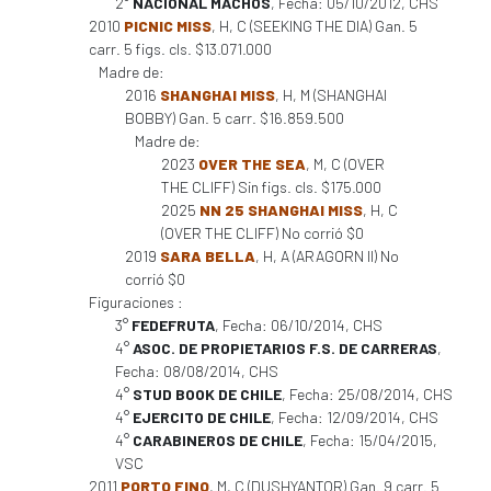
2°
NACIONAL MACHOS
, Fecha: 05/10/2012, CHS
2010
PICNIC MISS
, H, C (SEEKING THE DIA) Gan. 5
carr. 5 figs. cls. $13.071.000
Madre de:
2016
SHANGHAI MISS
, H, M (SHANGHAI
BOBBY) Gan. 5 carr. $16.859.500
Madre de:
2023
OVER THE SEA
, M, C (OVER
THE CLIFF) Sin figs. cls. $175.000
2025
NN 25 SHANGHAI MISS
, H, C
(OVER THE CLIFF) No corrió $0
2019
SARA BELLA
, H, A (ARAGORN II) No
corrió $0
Figuraciones :
3°
FEDEFRUTA
, Fecha: 06/10/2014, CHS
4°
ASOC. DE PROPIETARIOS F.S. DE CARRERAS
,
Fecha: 08/08/2014, CHS
4°
STUD BOOK DE CHILE
, Fecha: 25/08/2014, CHS
4°
EJERCITO DE CHILE
, Fecha: 12/09/2014, CHS
4°
CARABINEROS DE CHILE
, Fecha: 15/04/2015,
VSC
2011
PORTO FINO
, M, C (DUSHYANTOR) Gan. 9 carr. 5