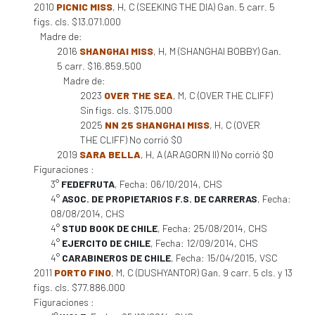
2010
PICNIC MISS
, H, C (SEEKING THE DIA) Gan. 5 carr. 5
figs. cls. $13.071.000
Madre de:
2016
SHANGHAI MISS
, H, M (SHANGHAI BOBBY) Gan.
5 carr. $16.859.500
Madre de:
2023
OVER THE SEA
, M, C (OVER THE CLIFF)
Sin figs. cls. $175.000
2025
NN 25 SHANGHAI MISS
, H, C (OVER
THE CLIFF) No corrió $0
2019
SARA BELLA
, H, A (ARAGORN II) No corrió $0
Figuraciones :
3°
FEDEFRUTA
, Fecha: 06/10/2014, CHS
4°
ASOC. DE PROPIETARIOS F.S. DE CARRERAS
, Fecha:
08/08/2014, CHS
4°
STUD BOOK DE CHILE
, Fecha: 25/08/2014, CHS
4°
EJERCITO DE CHILE
, Fecha: 12/09/2014, CHS
4°
CARABINEROS DE CHILE
, Fecha: 15/04/2015, VSC
2011
PORTO FINO
, M, C (DUSHYANTOR) Gan. 9 carr. 5 cls. y 13
figs. cls. $77.886.000
Figuraciones :