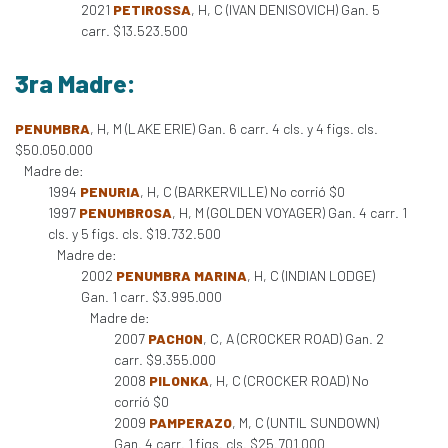
2021
PETIROSSA
, H, C (IVAN DENISOVICH) Gan. 5
carr. $13.523.500
3ra Madre:
PENUMBRA
, H, M (LAKE ERIE) Gan. 6 carr. 4 cls. y 4 figs. cls.
$50.050.000
Madre de:
1994
PENURIA
, H, C (BARKERVILLE) No corrió $0
1997
PENUMBROSA
, H, M (GOLDEN VOYAGER) Gan. 4 carr. 1
cls. y 5 figs. cls. $19.732.500
Madre de:
2002
PENUMBRA MARINA
, H, C (INDIAN LODGE)
Gan. 1 carr. $3.995.000
Madre de:
2007
PACHON
, C, A (CROCKER ROAD) Gan. 2
carr. $9.355.000
2008
PILONKA
, H, C (CROCKER ROAD) No
corrió $0
2009
PAMPERAZO
, M, C (UNTIL SUNDOWN)
Gan. 4 carr. 1 figs. cls. $25.701.000