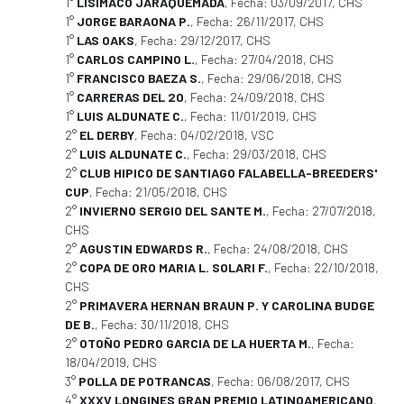
1°
LISIMACO JARAQUEMADA
, Fecha: 03/09/2017, CHS
1°
JORGE BARAONA P.
, Fecha: 26/11/2017, CHS
1°
LAS OAKS
, Fecha: 29/12/2017, CHS
1°
CARLOS CAMPINO L.
, Fecha: 27/04/2018, CHS
1°
FRANCISCO BAEZA S.
, Fecha: 29/06/2018, CHS
1°
CARRERAS DEL 20
, Fecha: 24/09/2018, CHS
1°
LUIS ALDUNATE C.
, Fecha: 11/01/2019, CHS
2°
EL DERBY
, Fecha: 04/02/2018, VSC
2°
LUIS ALDUNATE C.
, Fecha: 29/03/2018, CHS
2°
CLUB HIPICO DE SANTIAGO FALABELLA-BREEDERS'
CUP
, Fecha: 21/05/2018, CHS
2°
INVIERNO SERGIO DEL SANTE M.
, Fecha: 27/07/2018,
CHS
2°
AGUSTIN EDWARDS R.
, Fecha: 24/08/2018, CHS
2°
COPA DE ORO MARIA L. SOLARI F.
, Fecha: 22/10/2018,
CHS
2°
PRIMAVERA HERNAN BRAUN P. Y CAROLINA BUDGE
DE B.
, Fecha: 30/11/2018, CHS
2°
OTOÑO PEDRO GARCIA DE LA HUERTA M.
, Fecha:
18/04/2019, CHS
3°
POLLA DE POTRANCAS
, Fecha: 06/08/2017, CHS
4°
XXXV LONGINES GRAN PREMIO LATINOAMERICANO
,