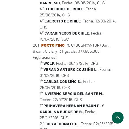
CARRERAS
, Fecha: 08/08/2014, CHS
4°
STUD BOOK DE CHILE
, Fecha:
25/08/2014, CHS
4°
EJERCITO DE CHILE
, Fecha: 12/09/2014,
CHS
4°
CARABINEROS DE CHILE
, Fecha:
15/04/2015, VSC
2011
PORTO FINO
, M, C (DUSHYANTOR) Gan.
9 carr. 5 cls. y 13 figs. cls. $77.886.000
Figuraciones :
1°
WOLF
, Fecha: 05/12/2014, CHS
1°
VERANO ARTURO COUSIÑO L.
, Fecha:
01/02/2016, CHS
1°
CARLOS COUSIÑO S.
, Fecha:
25/04/2016, CHS
1°
INVIERNO SERGIO DEL SANTE M.
,
Fecha: 22/07/2016, CHS
1°
PRIMAVERA HERNAN BRAUN P. Y
CAROLINA BUDGE DE B.
, Fecha:
25/11/2016, CHS
2°
LUIS ALDUNATE C.
, Fecha: 02/03/2015,