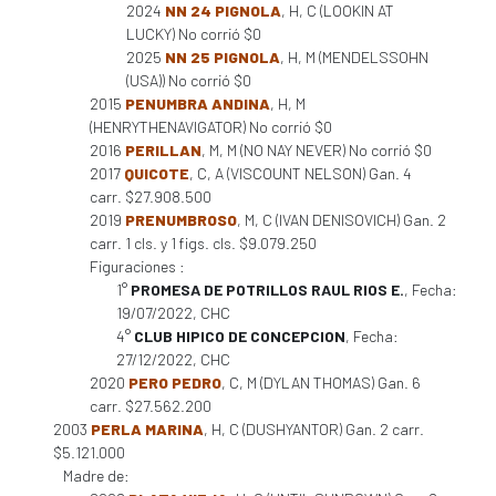
2024
NN 24 PIGNOLA
, H, C (LOOKIN AT
LUCKY) No corrió $0
2025
NN 25 PIGNOLA
, H, M (MENDELSSOHN
(USA)) No corrió $0
2015
PENUMBRA ANDINA
, H, M
(HENRYTHENAVIGATOR) No corrió $0
2016
PERILLAN
, M, M (NO NAY NEVER) No corrió $0
2017
QUICOTE
, C, A (VISCOUNT NELSON) Gan. 4
carr. $27.908.500
2019
PRENUMBROSO
, M, C (IVAN DENISOVICH) Gan. 2
carr. 1 cls. y 1 figs. cls. $9.079.250
Figuraciones :
1°
PROMESA DE POTRILLOS RAUL RIOS E.
, Fecha:
19/07/2022, CHC
4°
CLUB HIPICO DE CONCEPCION
, Fecha:
27/12/2022, CHC
2020
PERO PEDRO
, C, M (DYLAN THOMAS) Gan. 6
carr. $27.562.200
2003
PERLA MARINA
, H, C (DUSHYANTOR) Gan. 2 carr.
$5.121.000
Madre de: