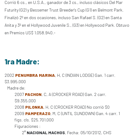
Corrió 6 cs., en U.S.A., ganador de 3 cs., incluso clásicos Del Mar
Futurity (G2) y Bessemer Trust Breeder's Cup (G1) en Belmont Park.
Finalizó 2º en dos ocasiones, incluso San Rafael S. (G2) en Santa
Anita y 3º en el Hollywood Juvenile S., (G3) en Hollywood Park. Obtuvo
en Premios US$ 1.058.940.-
1ra Madre:
2002
PENUMBRA MARINA
, H, C (INDIAN LODGE) Gan. 1 carr.
$3.995.000
Madre de:
2007
PACHON
, C, A (CROCKER ROAD) Gan. 2 carr.
$9.355.000
2008
PILONKA
, H, C (CROCKER ROAD) No corrió $0
2009
PAMPERAZO
, M, C (UNTIL SUNDOWN) Gan. 4 carr. 1
figs. cls. $25.701.000
Figuraciones :
2°
NACIONAL MACHOS
, Fecha: 05/10/2012, CHS