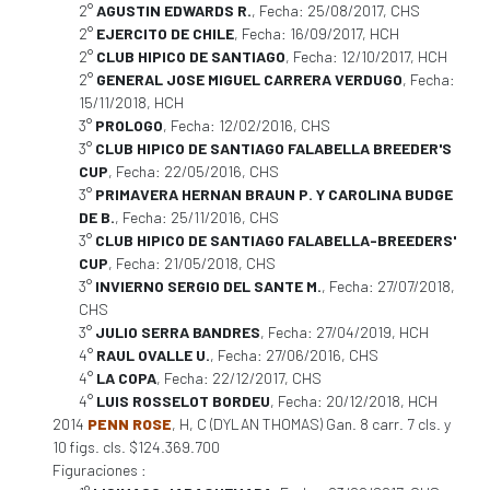
2°
AGUSTIN EDWARDS R.
, Fecha: 25/08/2017, CHS
2°
EJERCITO DE CHILE
, Fecha: 16/09/2017, HCH
2°
CLUB HIPICO DE SANTIAGO
, Fecha: 12/10/2017, HCH
2°
GENERAL JOSE MIGUEL CARRERA VERDUGO
, Fecha:
15/11/2018, HCH
3°
PROLOGO
, Fecha: 12/02/2016, CHS
3°
CLUB HIPICO DE SANTIAGO FALABELLA BREEDER'S
CUP
, Fecha: 22/05/2016, CHS
3°
PRIMAVERA HERNAN BRAUN P. Y CAROLINA BUDGE
DE B.
, Fecha: 25/11/2016, CHS
3°
CLUB HIPICO DE SANTIAGO FALABELLA-BREEDERS'
CUP
, Fecha: 21/05/2018, CHS
3°
INVIERNO SERGIO DEL SANTE M.
, Fecha: 27/07/2018,
CHS
3°
JULIO SERRA BANDRES
, Fecha: 27/04/2019, HCH
4°
RAUL OVALLE U.
, Fecha: 27/06/2016, CHS
4°
LA COPA
, Fecha: 22/12/2017, CHS
4°
LUIS ROSSELOT BORDEU
, Fecha: 20/12/2018, HCH
2014
PENN ROSE
, H, C (DYLAN THOMAS) Gan. 8 carr. 7 cls. y
10 figs. cls. $124.369.700
Figuraciones :