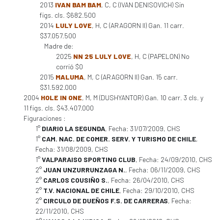
2013
IVAN BAM BAM
, C, C (IVAN DENISOVICH) Sin
figs. cls. $682.500
2014
LULY LOVE
, H, C (ARAGORN II) Gan. 11 carr.
$37.057.500
Madre de:
2025
NN 25 LULY LOVE
, H, C (PAPELON) No
corrió $0
2015
MALUMA
, M, C (ARAGORN II) Gan. 15 carr.
$31.592.000
2004
HOLE IN ONE
, M, M (DUSHYANTOR) Gan. 10 carr. 3 cls. y
11 figs. cls. $43.407.000
Figuraciones :
1°
DIARIO LA SEGUNDA
, Fecha: 31/07/2009, CHS
1°
CAM. NAC. DE COMER. SERV. Y TURISMO DE CHILE
,
Fecha: 31/08/2009, CHS
1°
VALPARAISO SPORTING CLUB
, Fecha: 24/09/2010, CHS
2°
JUAN UNZURRUNZAGA N.
, Fecha: 06/11/2009, CHS
2°
CARLOS COUSIÑO S.
, Fecha: 26/04/2010, CHS
2°
T.V. NACIONAL DE CHILE
, Fecha: 29/10/2010, CHS
2°
CIRCULO DE DUEÑOS F.S. DE CARRERAS
, Fecha:
22/11/2010, CHS