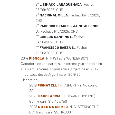
2°
LISIMACO JARAQUEMADA
, Fecha:
05/09/2025, CHS
2°
NACIONAL MILLA
, Fecha: 05/10/2025,
CHS
2°
PADDOCK STAKES - JAIME ALLENDE
U.
, Fecha: 31/10/2025, CHS
4°
CARLOS CAMPINO I.
, Fecha:
04/05/2026, CHS
4°
FRANCISCO BAEZA S.
, Fecha:
26/06/2026, CHS
2014
PIGNOLA
, H, M (STEVIE WONDERBOY)
Ganadora de una carrera, un tercero y un no tabla en
sus 3 actuaciones. Exportada a Argentina en 2016
Importada desde Argentina en 2019 $0
Madre de:
2019
PIGNATELLI
, M, A (FORTIFY) No corrió
$0
2020
PAROLACCIA
, C, C (WAR COMMAND)
Gan. 4 carr. $15.437.750
2023
NO ES NA CIERTO
, M, C (SEEKING THE
DIA) Gan. 1 carr. $5.114.000