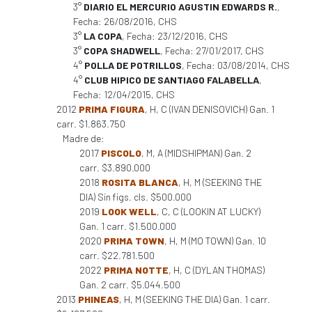
3°
DIARIO EL MERCURIO AGUSTIN EDWARDS R.
,
Fecha: 26/08/2016, CHS
3°
LA COPA
, Fecha: 23/12/2016, CHS
3°
COPA SHADWELL
, Fecha: 27/01/2017, CHS
4°
POLLA DE POTRILLOS
, Fecha: 03/08/2014, CHS
4°
CLUB HIPICO DE SANTIAGO FALABELLA
,
Fecha: 12/04/2015, CHS
2012
PRIMA FIGURA
, H, C (IVAN DENISOVICH) Gan. 1
carr. $1.863.750
Madre de:
2017
PISCOLO
, M, A (MIDSHIPMAN) Gan. 2
carr. $3.890.000
2018
ROSITA BLANCA
, H, M (SEEKING THE
DIA) Sin figs. cls. $500.000
2019
LOOK WELL
, C, C (LOOKIN AT LUCKY)
Gan. 1 carr. $1.500.000
2020
PRIMA TOWN
, H, M (MO TOWN) Gan. 10
carr. $22.781.500
2022
PRIMA NOTTE
, H, C (DYLAN THOMAS)
Gan. 2 carr. $5.044.500
2013
PHINEAS
, H, M (SEEKING THE DIA) Gan. 1 carr.