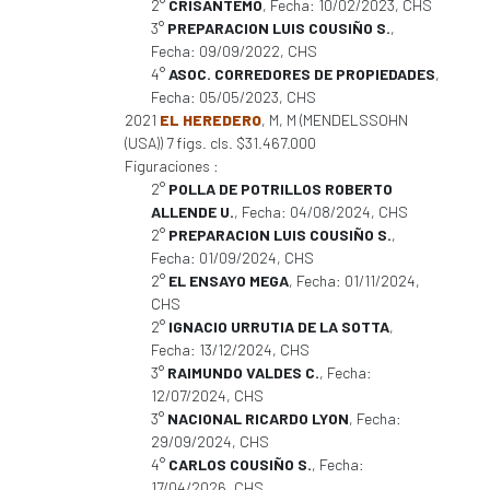
2°
CRISANTEMO
, Fecha: 10/02/2023, CHS
3°
PREPARACION LUIS COUSIÑO S.
,
Fecha: 09/09/2022, CHS
4°
ASOC. CORREDORES DE PROPIEDADES
,
Fecha: 05/05/2023, CHS
2021
EL HEREDERO
, M, M (MENDELSSOHN
(USA)) 7 figs. cls. $31.467.000
Figuraciones :
2°
POLLA DE POTRILLOS ROBERTO
ALLENDE U.
, Fecha: 04/08/2024, CHS
2°
PREPARACION LUIS COUSIÑO S.
,
Fecha: 01/09/2024, CHS
2°
EL ENSAYO MEGA
, Fecha: 01/11/2024,
CHS
2°
IGNACIO URRUTIA DE LA SOTTA
,
Fecha: 13/12/2024, CHS
3°
RAIMUNDO VALDES C.
, Fecha:
12/07/2024, CHS
3°
NACIONAL RICARDO LYON
, Fecha:
29/09/2024, CHS
4°
CARLOS COUSIÑO S.
, Fecha:
17/04/2026, CHS