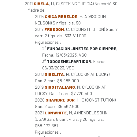
2011
SIBELA
, H, C (SEEKING THE DIA) No corrió $0
Madre de:
2015
CHICA REBELDE
, H, A (VISCOUNT
NELSON) Sin figs. cls. $0
2017
FREEDOM
, C, C (CONSTITUTION) Gan. 7
carr. 2 figs. cls. $33.611.000
Figuraciones :
2°
FUNDACION JINETES POR SIEMPRE
,
Fecha: 12/03/2023, VSC
3°
TODOSENELPARTIDOR
, Fecha:
06/03/2023, VSC
2018
SIBELITA
, H, C (LOOKIN AT LUCKY)
Gan. 3 carr. $8.485.000
2019
SIRO ITALIANO
, M, C (LOOKIN AT
LUCKY) Gan. 1 carr. $7.720.500
2020
SHAMBRE DOR
, H, C (CONSTITUTION)
Gan. 2 carr. $5.562.500
2021
LONWHITE
, M, A (MENDELSSOHN
(USA)) Gan. 5 carr. 4 cls. y 20 figs. cls.
$68.472.381
Figuraciones :