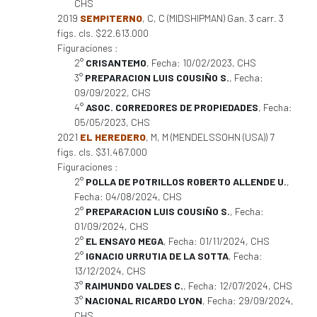
CHS
2019
SEMPITERNO
, C, C (MIDSHIPMAN) Gan. 3 carr. 3
figs. cls. $22.613.000
Figuraciones :
2°
CRISANTEMO
, Fecha: 10/02/2023, CHS
3°
PREPARACION LUIS COUSIÑO S.
, Fecha:
09/09/2022, CHS
4°
ASOC. CORREDORES DE PROPIEDADES
, Fecha:
05/05/2023, CHS
2021
EL HEREDERO
, M, M (MENDELSSOHN (USA)) 7
figs. cls. $31.467.000
Figuraciones :
2°
POLLA DE POTRILLOS ROBERTO ALLENDE U.
,
Fecha: 04/08/2024, CHS
2°
PREPARACION LUIS COUSIÑO S.
, Fecha:
01/09/2024, CHS
2°
EL ENSAYO MEGA
, Fecha: 01/11/2024, CHS
2°
IGNACIO URRUTIA DE LA SOTTA
, Fecha:
13/12/2024, CHS
3°
RAIMUNDO VALDES C.
, Fecha: 12/07/2024, CHS
3°
NACIONAL RICARDO LYON
, Fecha: 29/09/2024,
CHS