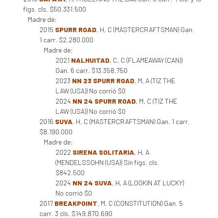
figs. cls. $50.331.500
Madre de:
2015
SPURR ROAD
, H, C (MASTERCRAFTSMAN) Gan.
1 carr. $2.280.000
Madre de:
2021
NALHUITAD
, C, C (FLAMEAWAY (CAN))
Gan. 6 carr. $13.358.750
2023
NN 23 SPURR ROAD
, M, A (TIZ THE
LAW (USA)) No corrió $0
2024
NN 24 SPURR ROAD
, M, C (TIZ THE
LAW (USA)) No corrió $0
2016
SUVA
, H, C (MASTERCRAFTSMAN) Gan. 1 carr.
$8.190.000
Madre de:
2022
SIRENA SOLITARIA
, H, A
(MENDELSSOHN (USA)) Sin figs. cls.
$842.500
2024
NN 24 SUVA
, H, A (LOOKIN AT LUCKY)
No corrió $0
2017
BREAKPOINT
, M, C (CONSTITUTION) Gan. 5
carr. 3 cls. $149.870.690