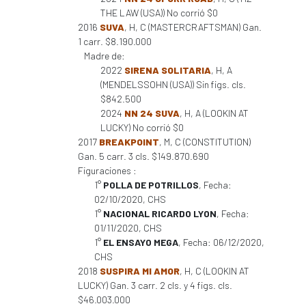
THE LAW (USA)) No corrió $0
2016
SUVA
, H, C (MASTERCRAFTSMAN) Gan.
1 carr. $8.190.000
Madre de:
2022
SIRENA SOLITARIA
, H, A
(MENDELSSOHN (USA)) Sin figs. cls.
$842.500
2024
NN 24 SUVA
, H, A (LOOKIN AT
LUCKY) No corrió $0
2017
BREAKPOINT
, M, C (CONSTITUTION)
Gan. 5 carr. 3 cls. $149.870.690
Figuraciones :
1°
POLLA DE POTRILLOS
, Fecha:
02/10/2020, CHS
1°
NACIONAL RICARDO LYON
, Fecha:
01/11/2020, CHS
1°
EL ENSAYO MEGA
, Fecha: 06/12/2020,
CHS
2018
SUSPIRA MI AMOR
, H, C (LOOKIN AT
LUCKY) Gan. 3 carr. 2 cls. y 4 figs. cls.
$46.003.000