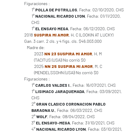
Figuraciones :
1°
POLLA DE POTRILLOS
, Fecha: 02/10/2020, CHS
1°
NACIONAL RICARDO LYON
, Fecha: 01/11/2020,
CHS
1°
EL ENSAYO MEGA
, Fecha: 06/12/2020, CHS
2018
SUSPIRA MI AMOR
, H, C (LOOKIN AT LUCKY)
Gan. 3 carr. 2 cls. y 4 figs. cls. $46.003.000
Madre de:
2023
NN 23 SUSPIRA MI AMOR
, H, M
(TACITUS (USA)) No corrió $0
2025
NN 25 SUSPIRA MI AMOR
, M, C
(MENDELSSOHN (USA)) No corrió $0
Figuraciones :
1°
CARLOS VALDES I.
, Fecha: 16/07/2021, CHS
1°
LISIMACO JARAQUEMADA
, Fecha: 03/09/2021,
CHS
2°
GRAN CLASICO CORONACION PABLO
BARAONA U.
, Fecha: 06/03/2022, CHS
2°
WOLF
, Fecha: 08/04/2022, CHS
3°
EL ENSAYO-MEGA
, Fecha: 31/10/2021, CHS
4°
NACIONAL RICARDO LYON
, Fecha: 03/10/2021,