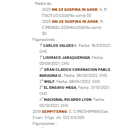
Madre de:
2023
NN 23 SUSPIRA MI AMOR
, H, M
(TACITUS (USA)) No corrió $0
2025
NN 25 SUSPIRA MI AMOR
, M,
C (MENDELSSOHN (USA)) No corrió
$0
Figuraciones :
1°
CARLOS VALDES I.
, Fecha: 16/07/2021,
CHS
1°
LISIMACO JARAQUEMADA
, Fecha:
03/09/2021, CHS
2°
GRAN CLASICO CORONACION PABLO
BARAONA U.
, Fecha: 06/03/2022, CHS
2°
WOLF
, Fecha: 08/04/2022, CHS
3°
EL ENSAYO-MEGA
, Fecha: 31/10/2021,
CHS
4°
NACIONAL RICARDO LYON
, Fecha:
03/10/2021, CHS
2019
SEMPITERNO
, C, C (MIDSHIPMAN) Gan.
3 carr. 3 figs. cls. $22.613.000
Figuraciones :