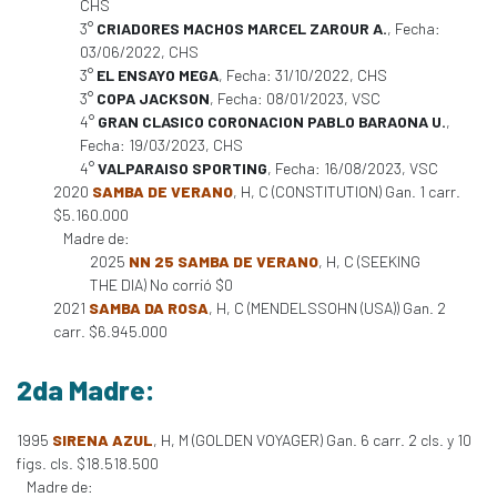
CHS
3°
CRIADORES MACHOS MARCEL ZAROUR A.
, Fecha:
03/06/2022, CHS
3°
EL ENSAYO MEGA
, Fecha: 31/10/2022, CHS
3°
COPA JACKSON
, Fecha: 08/01/2023, VSC
4°
GRAN CLASICO CORONACION PABLO BARAONA U.
,
Fecha: 19/03/2023, CHS
4°
VALPARAISO SPORTING
, Fecha: 16/08/2023, VSC
2020
SAMBA DE VERANO
, H, C (CONSTITUTION) Gan. 1 carr.
$5.160.000
Madre de:
2025
NN 25 SAMBA DE VERANO
, H, C (SEEKING
THE DIA) No corrió $0
2021
SAMBA DA ROSA
, H, C (MENDELSSOHN (USA)) Gan. 2
carr. $6.945.000
2da Madre:
1995
SIRENA AZUL
, H, M (GOLDEN VOYAGER) Gan. 6 carr. 2 cls. y 10
figs. cls. $18.518.500
Madre de: