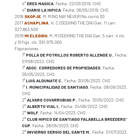
4°
ERES MAGICA
, Fecha: 22/03/2019, CHS
4°
DIARIO LA HIPICA
, Fecha: 06/05/2019, CHS
2016
SKOPJE
, M, M (NO NAY NEVER) No corrió $0
2017
ACHAPLINA
, H, C (SEEKING THE DIA) Gan. 11 carr.
$27.863.500
2019
MI ELEGIDO
, M, M (SEEKING THE DIA) Gan. 5 carr. 4 cls.
y 10 figs. cls. $91.975.000
Figuraciones :
1°
POLLA DE POTRILLOS ROBERTO ALLENDE U.
, Fecha:
07/08/2022, CHS
1°
ASOC. CORREDORES DE PROPIEDADES
, Fecha:
05/05/2023, CHS
1°
LUIS ALDUNATE C.
, Fecha: 30/06/2023, CHS
1°
I. MUNICIPALIDAD DE SANTIAGO
, Fecha: 08/09/2023,
CHS
2°
ALVARO COVARRUBIAS P.
, Fecha: 13/05/2022, CHS
2°
ALBERTO VIAL I.
, Fecha: 24/06/2022, CHS
2°
WOLF
, Fecha: 14/04/2023, CHS
2°
CLUB HIPICO DE SANTIAGO FALABELLA BREEDERS'
CUP
, Fecha: 28/05/2023, CHS
2°
INVIERNO SERGIO DEL SANTE M.
, Fecha: 31/07/2023,