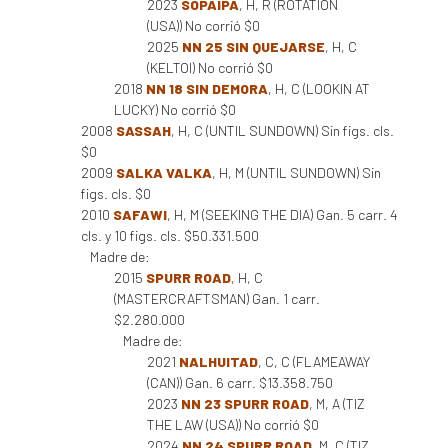
2023
SOPAIPA
, H, R (ROTATION
(USA)) No corrió $0
2025
NN 25 SIN QUEJARSE
, H, C
(KELTOI) No corrió $0
2018
NN 18 SIN DEMORA
, H, C (LOOKIN AT
LUCKY) No corrió $0
2008
SASSAH
, H, C (UNTIL SUNDOWN) Sin figs. cls.
$0
2009
SALKA VALKA
, H, M (UNTIL SUNDOWN) Sin
figs. cls. $0
2010
SAFAWI
, H, M (SEEKING THE DIA) Gan. 5 carr. 4
cls. y 10 figs. cls. $50.331.500
Madre de:
2015
SPURR ROAD
, H, C
(MASTERCRAFTSMAN) Gan. 1 carr.
$2.280.000
Madre de:
2021
NALHUITAD
, C, C (FLAMEAWAY
(CAN)) Gan. 6 carr. $13.358.750
2023
NN 23 SPURR ROAD
, M, A (TIZ
THE LAW (USA)) No corrió $0
2024
NN 24 SPURR ROAD
, M, C (TIZ