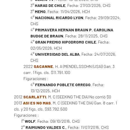
3°
HARAS DE CHILE
, Fecha: 27/03/2026, CHS
3°
MEMO
, Fecha: 11/04/2026, HCH
4°
NACIONAL RICARDO LYON
, Fecha: 29/09/2024,
CHS
4°
PRIMAVERA HERNAN BRAUN P. CAROLINA
BUDGE DE BRAUN
, Fecha: 28/11/2025, CHS
4°
GRAN PREMIO HIPODROMO CHILE
, Fecha:
02/05/2026, HCH
4°
UNIVERSIDAD DEL ALBA
, Fecha: 24/07/2026,
CHS
2022
SACANNE
, H, A (MENDELSSOHN (USA)) Gan. 3
carr. 1 figs. cls. $11.791.100
Figuraciones :
4°
FERNANDO POBLETE ORREGO
, Fecha:
13/12/2025, HCH
2012
SCARLATTI
, M, C (SEEKING THE DIA) No corrió $0
2013
ASI ES NO MAS
, M, C (SEEKING THE DIA) Gan. 8 carr. 1
cls. y 20 figs. cls. $93.792.500
Figuraciones :
1°
WOLF
, Fecha: 09/10/2016, CHS
2°
RAIMUNDO VALDES C.
, Fecha: 11/07/2016, CHS