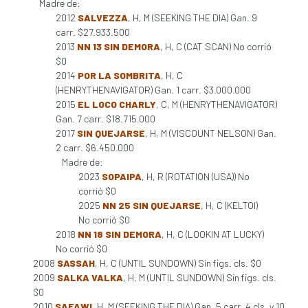
Madre de:
2012
SALVEZZA
, H, M (SEEKING THE DIA) Gan. 9
carr. $27.933.500
2013
NN 13 SIN DEMORA
, H, C (CAT SCAN) No corrió
$0
2014
POR LA SOMBRITA
, H, C
(HENRYTHENAVIGATOR) Gan. 1 carr. $3.000.000
2015
EL LOCO CHARLY
, C, M (HENRYTHENAVIGATOR)
Gan. 7 carr. $18.715.000
2017
SIN QUEJARSE
, H, M (VISCOUNT NELSON) Gan.
2 carr. $6.450.000
Madre de:
2023
SOPAIPA
, H, R (ROTATION (USA)) No
corrió $0
2025
NN 25 SIN QUEJARSE
, H, C (KELTOI)
No corrió $0
2018
NN 18 SIN DEMORA
, H, C (LOOKIN AT LUCKY)
No corrió $0
2008
SASSAH
, H, C (UNTIL SUNDOWN) Sin figs. cls. $0
2009
SALKA VALKA
, H, M (UNTIL SUNDOWN) Sin figs. cls.
$0
2010
SAFAWI
, H, M (SEEKING THE DIA) Gan. 5 carr. 4 cls. y 10