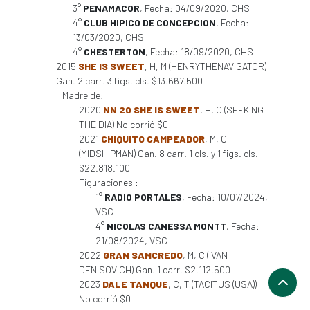
3°
PENAMACOR
, Fecha: 04/09/2020, CHS
4°
CLUB HIPICO DE CONCEPCION
, Fecha:
13/03/2020, CHS
4°
CHESTERTON
, Fecha: 18/09/2020, CHS
2015
SHE IS SWEET
, H, M (HENRYTHENAVIGATOR)
Gan. 2 carr. 3 figs. cls. $13.667.500
Madre de:
2020
NN 20 SHE IS SWEET
, H, C (SEEKING
THE DIA) No corrió $0
2021
CHIQUITO CAMPEADOR
, M, C
(MIDSHIPMAN) Gan. 8 carr. 1 cls. y 1 figs. cls.
$22.818.100
Figuraciones :
1°
RADIO PORTALES
, Fecha: 10/07/2024,
VSC
4°
NICOLAS CANESSA MONTT
, Fecha:
21/08/2024, VSC
2022
GRAN SAMCREDO
, M, C (IVAN
DENISOVICH) Gan. 1 carr. $2.112.500
2023
DALE TANQUE
, C, T (TACITUS (USA))
No corrió $0