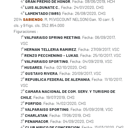
4°
GRAN PREMIO DE HONOR
, Fecha: 08/06/2019, HCH
4°
LUIS ALDUNATE C.
, Fecha: 24/01/2020, CHS
4°
LAMENTADO (1985)
, Fecha: 26/08/2020, CHS
2014
SABIENDO
, M, M (VISCOUNT NELSON) Gan. 10 carr. 5
cls. y 9 figs. cls. $52.854.000
Figuraciones :
1°
VALPARAISO SPRING MEETING
, Fecha: 06/09/2017,
VSC
1°
HERNAN TELLERIA RAMIREZ
, Fecha: 27/09/2017, VSC
1°
RENZO PECCHENINO - LUKAS
, Fecha: 25/10/2017, VSC
1°
VALPARAISO SPORTING
, Fecha: 04/09/2019, VSC
1°
HUSARES
, Fecha: 02/10/2020, CHS
2°
GUSTAVO RIVERA
, Fecha: 20/09/2017, VSC
2°
REPUBLICA FEDERAL DE ALEMANIA
, Fecha: 11/10/2017,
VSC
2°
CAMARA NACIONAL DE COM. SERV. Y TURISMO DE
CHILE
, Fecha: 19/07/2019, CHS
2°
PORFIDO
, Fecha: 14/02/2020, CHS
3°
VALPARAISO SPORTING
, Fecha: 05/09/2018, VSC
3°
CHARLATAN
, Fecha: 17/06/2019, CHS
3°
PENAMACOR
, Fecha: 04/09/2020, CHS
4°
CLUB HIPICO DE CONCEPCION
, Fecha: 13/03/2020, CHS