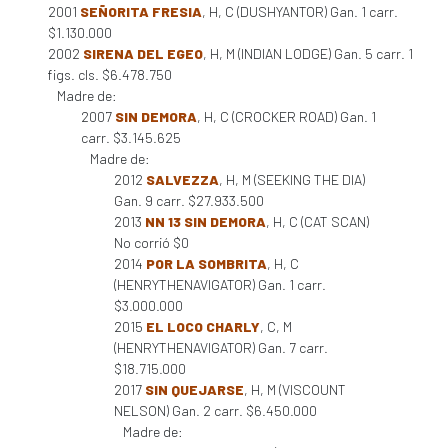
2001
SEÑORITA FRESIA
, H, C (DUSHYANTOR) Gan. 1 carr.
$1.130.000
2002
SIRENA DEL EGEO
, H, M (INDIAN LODGE) Gan. 5 carr. 1
figs. cls. $6.478.750
Madre de:
2007
SIN DEMORA
, H, C (CROCKER ROAD) Gan. 1
carr. $3.145.625
Madre de:
2012
SALVEZZA
, H, M (SEEKING THE DIA)
Gan. 9 carr. $27.933.500
2013
NN 13 SIN DEMORA
, H, C (CAT SCAN)
No corrió $0
2014
POR LA SOMBRITA
, H, C
(HENRYTHENAVIGATOR) Gan. 1 carr.
$3.000.000
2015
EL LOCO CHARLY
, C, M
(HENRYTHENAVIGATOR) Gan. 7 carr.
$18.715.000
2017
SIN QUEJARSE
, H, M (VISCOUNT
NELSON) Gan. 2 carr. $6.450.000
Madre de: