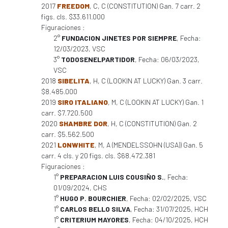
2017
FREEDOM
, C, C (CONSTITUTION) Gan. 7 carr. 2
figs. cls. $33.611.000
Figuraciones :
2°
FUNDACION JINETES POR SIEMPRE
, Fecha:
12/03/2023, VSC
3°
TODOSENELPARTIDOR
, Fecha: 06/03/2023,
VSC
2018
SIBELITA
, H, C (LOOKIN AT LUCKY) Gan. 3 carr.
$8.485.000
2019
SIRO ITALIANO
, M, C (LOOKIN AT LUCKY) Gan. 1
carr. $7.720.500
2020
SHAMBRE DOR
, H, C (CONSTITUTION) Gan. 2
carr. $5.562.500
2021
LONWHITE
, M, A (MENDELSSOHN (USA)) Gan. 5
carr. 4 cls. y 20 figs. cls. $68.472.381
Figuraciones :
1°
PREPARACION LUIS COUSIÑO S.
, Fecha:
01/09/2024, CHS
1°
HUGO P. BOURCHIER
, Fecha: 02/02/2025, VSC
1°
CARLOS BELLO SILVA
, Fecha: 31/07/2025, HCH
1°
CRITERIUM MAYORES
, Fecha: 04/10/2025, HCH