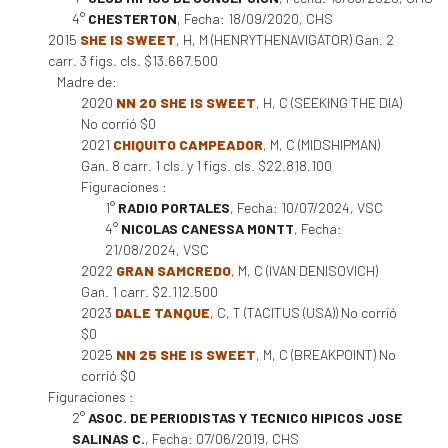
4°
CHESTERTON
, Fecha: 18/09/2020, CHS
2015
SHE IS SWEET
, H, M (HENRYTHENAVIGATOR) Gan. 2
carr. 3 figs. cls. $13.667.500
Madre de:
2020
NN 20 SHE IS SWEET
, H, C (SEEKING THE DIA)
No corrió $0
2021
CHIQUITO CAMPEADOR
, M, C (MIDSHIPMAN)
Gan. 8 carr. 1 cls. y 1 figs. cls. $22.818.100
Figuraciones :
1°
RADIO PORTALES
, Fecha: 10/07/2024, VSC
4°
NICOLAS CANESSA MONTT
, Fecha:
21/08/2024, VSC
2022
GRAN SAMCREDO
, M, C (IVAN DENISOVICH)
Gan. 1 carr. $2.112.500
2023
DALE TANQUE
, C, T (TACITUS (USA)) No corrió
$0
2025
NN 25 SHE IS SWEET
, M, C (BREAKPOINT) No
corrió $0
Figuraciones :
2°
ASOC. DE PERIODISTAS Y TECNICO HIPICOS JOSE
SALINAS C.
, Fecha: 07/06/2019, CHS