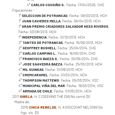
4°
CARLOS COUSIÑO S.
, Fecha: 17/04/2026, CHS
Figuraciones :
1°
SELECCION DE POTRANCAS
, Fecha: 09/03/2013, HCH
1°
JUAN CAVIERES MELLA
, Fecha: 06/04/2013, HCH
1°
GRAN PREMIO CRIADORES SALVADOR HESS RIVEROS
,
Fecha: 03/08/2013, HCH
1°
INDEPEDENCIA
, Fecha: 12/10/2013, HCH
2°
TANTEO DE POTRANCAS
, Fecha: 15/06/2013, HCH
2°
GEOFFREY BUSHELL
, Fecha: 25/04/2014, CHS
2°
CARLOS CAMPINO L.
, Fecha: 16/05/2014, CHS
2°
FRANCISCO BAEZA S.
, Fecha: 30/06/2014, CHS
4°
JOSE SAAVEDRA BAEZA
, Fecha: 25/05/2013, HCH
4°
MIL GUINEAS
, Fecha: 31/08/2013, HCH
4°
CREMCARAMEL
, Fecha: 01/02/2014, HCH
4°
THOMPSON MATTEWS
, Fecha: 05/03/2014, VSC
4°
MUNICIPAL VIÑA DEL MAR
, Fecha: 19/03/2014, VSC
4°
ARMADA DE CHILE
, Fecha: 01/05/2014, HCH
2011
SIBELA
, H, C (SEEKING THE DIA) No corrió $0
Madre de:
2015
CHICA REBELDE
, H, A (VISCOUNT NELSON) Sin
figs. cls. $0