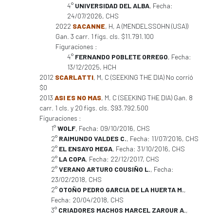
4°
UNIVERSIDAD DEL ALBA
, Fecha:
24/07/2026, CHS
2022
SACANNE
, H, A (MENDELSSOHN (USA))
Gan. 3 carr. 1 figs. cls. $11.791.100
Figuraciones :
4°
FERNANDO POBLETE ORREGO
, Fecha:
13/12/2025, HCH
2012
SCARLATTI
, M, C (SEEKING THE DIA) No corrió
$0
2013
ASI ES NO MAS
, M, C (SEEKING THE DIA) Gan. 8
carr. 1 cls. y 20 figs. cls. $93.792.500
Figuraciones :
1°
WOLF
, Fecha: 09/10/2016, CHS
2°
RAIMUNDO VALDES C.
, Fecha: 11/07/2016, CHS
2°
EL ENSAYO MEGA
, Fecha: 31/10/2016, CHS
2°
LA COPA
, Fecha: 22/12/2017, CHS
2°
VERANO ARTURO COUSIÑO L.
, Fecha:
23/02/2018, CHS
2°
OTOÑO PEDRO GARCIA DE LA HUERTA M.
,
Fecha: 20/04/2018, CHS
3°
CRIADORES MACHOS MARCEL ZAROUR A.
,