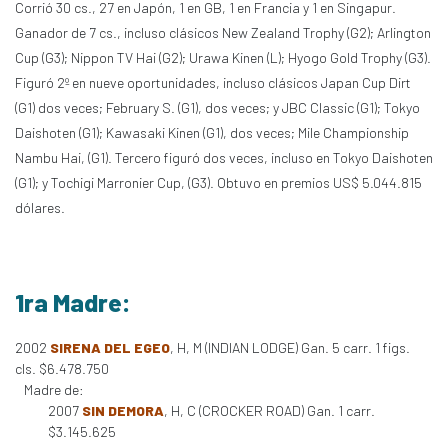
Corrió 30 cs., 27 en Japón, 1 en GB, 1 en Francia y 1 en Singapur.
Ganador de 7 cs., incluso clásicos New Zealand Trophy (G2); Arlington
Cup (G3); Nippon TV Hai (G2); Urawa Kinen (L); Hyogo Gold Trophy (G3).
Figuró 2º en nueve oportunidades, incluso clásicos Japan Cup Dirt
(G1) dos veces; February S. (G1), dos veces; y JBC Classic (G1); Tokyo
Daishoten (G1); Kawasaki Kinen (G1), dos veces; Mile Championship
Nambu Hai, (G1). Tercero figuró dos veces, incluso en Tokyo Daishoten
(G1); y Tochigi Marronier Cup, (G3). Obtuvo en premios US$ 5.044.815
dólares.
1ra Madre:
2002
SIRENA DEL EGEO
, H, M (INDIAN LODGE) Gan. 5 carr. 1 figs.
cls. $6.478.750
Madre de:
2007
SIN DEMORA
, H, C (CROCKER ROAD) Gan. 1 carr.
$3.145.625