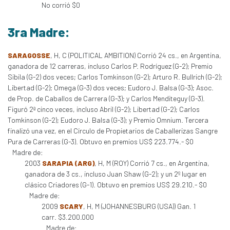
No corrió $0
3ra Madre:
SARAGOSSE
, H, C (POLITICAL AMBITION) Corrió 24 cs., en Argentina,
ganadora de 12 carreras, incluso Carlos P. Rodríguez (G-2); Premio
Sibila (G-2) dos veces; Carlos Tomkinson (G-2); Arturo R. Bullrich (G-2);
Libertad (G-2); Omega (G-3) dos veces; Eudoro J. Balsa (G-3); Asoc.
de Prop. de Caballos de Carrera (G-3); y Carlos Menditeguy (G-3).
Figuró 2ª cinco veces, incluso Abril (G-2); Libertad (G-2); Carlos
Tomkinson (G-2); Eudoro J. Balsa (G-3); y Premio Omnium. Tercera
finalizó una vez, en el Círculo de Propietarios de Caballerizas Sangre
Pura de Carreras (G-3). Obtuvo en premios US$ 223.774.- $0
Madre de:
2003
SARAPIA (ARG)
, H, M (ROY) Corrió 7 cs., en Argentina,
ganadora de 3 cs., incluso Juan Shaw (G-2); y un 2º lugar en
clásico Criadores (G-1). Obtuvo en premios US$ 29.210.- $0
Madre de:
2009
SCARY
, H, M (JOHANNESBURG (USA)) Gan. 1
carr. $3.200.000
Madre de: