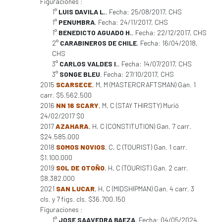
Figuraciones :
1°
LUIS DAVILA L.
, Fecha: 25/08/2017, CHS
1°
PENUMBRA
, Fecha: 24/11/2017, CHS
1°
BENEDICTO AGUADO H.
, Fecha: 22/12/2017, CHS
2°
CARABINEROS DE CHILE
, Fecha: 16/04/2018,
CHS
3°
CARLOS VALDES I.
, Fecha: 14/07/2017, CHS
3°
SONGE BLEU
, Fecha: 27/10/2017, CHS
2015
SCARSECE
, M, M (MASTERCRAFTSMAN) Gan. 1
carr. $5.562.500
2016
NN 16 SCARY
, M, C (STAY THIRSTY) Murió
24/02/2017 $0
2017
AZAHARA
, H, C (CONSTITUTION) Gan. 7 carr.
$24.585.000
2018
SOMOS NOVIOS
, C, C (TOURIST) Gan. 1 carr.
$1.100.000
2019
SOL DE OTOÑO
, H, C (TOURIST) Gan. 2 carr.
$8.382.000
2021
SAN LUCAR
, H, C (MIDSHIPMAN) Gan. 4 carr. 3
cls. y 7 figs. cls. $36.700.150
Figuraciones :
1°
JOSE SAAVEDRA BAEZA
, Fecha: 04/05/2024,