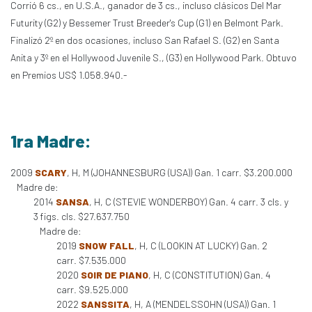
Corrió 6 cs., en U.S.A., ganador de 3 cs., incluso clásicos Del Mar
Futurity (G2) y Bessemer Trust Breeder's Cup (G1) en Belmont Park.
Finalizó 2º en dos ocasiones, incluso San Rafael S. (G2) en Santa
Anita y 3º en el Hollywood Juvenile S., (G3) en Hollywood Park. Obtuvo
en Premios US$ 1.058.940.-
1ra Madre:
2009
SCARY
, H, M (JOHANNESBURG (USA)) Gan. 1 carr. $3.200.000
Madre de:
2014
SANSA
, H, C (STEVIE WONDERBOY) Gan. 4 carr. 3 cls. y
3 figs. cls. $27.637.750
Madre de:
2019
SNOW FALL
, H, C (LOOKIN AT LUCKY) Gan. 2
carr. $7.535.000
2020
SOIR DE PIANO
, H, C (CONSTITUTION) Gan. 4
carr. $9.525.000
2022
SANSSITA
, H, A (MENDELSSOHN (USA)) Gan. 1