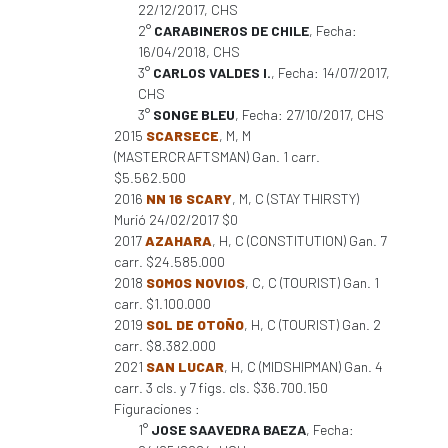
22/12/2017, CHS
2°
CARABINEROS DE CHILE
, Fecha:
16/04/2018, CHS
3°
CARLOS VALDES I.
, Fecha: 14/07/2017,
CHS
3°
SONGE BLEU
, Fecha: 27/10/2017, CHS
2015
SCARSECE
, M, M
(MASTERCRAFTSMAN) Gan. 1 carr.
$5.562.500
2016
NN 16 SCARY
, M, C (STAY THIRSTY)
Murió 24/02/2017 $0
2017
AZAHARA
, H, C (CONSTITUTION) Gan. 7
carr. $24.585.000
2018
SOMOS NOVIOS
, C, C (TOURIST) Gan. 1
carr. $1.100.000
2019
SOL DE OTOÑO
, H, C (TOURIST) Gan. 2
carr. $8.382.000
2021
SAN LUCAR
, H, C (MIDSHIPMAN) Gan. 4
carr. 3 cls. y 7 figs. cls. $36.700.150
Figuraciones :
1°
JOSE SAAVEDRA BAEZA
, Fecha: