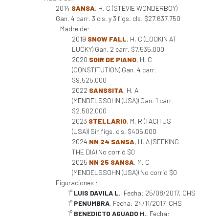
2014
SANSA
, H, C (STEVIE WONDERBOY)
Gan. 4 carr. 3 cls. y 3 figs. cls. $27.637.750
Madre de:
2019
SNOW FALL
, H, C (LOOKIN AT
LUCKY) Gan. 2 carr. $7.535.000
2020
SOIR DE PIANO
, H, C
(CONSTITUTION) Gan. 4 carr.
$9.525.000
2022
SANSSITA
, H, A
(MENDELSSOHN (USA)) Gan. 1 carr.
$2.502.000
2023
STELLARIO
, M, R (TACITUS
(USA)) Sin figs. cls. $405.000
2024
NN 24 SANSA
, H, A (SEEKING
THE DIA) No corrió $0
2025
NN 25 SANSA
, M, C
(MENDELSSOHN (USA)) No corrió $0
Figuraciones :
1°
LUIS DAVILA L.
, Fecha: 25/08/2017, CHS
1°
PENUMBRA
, Fecha: 24/11/2017, CHS
1°
BENEDICTO AGUADO H.
, Fecha: