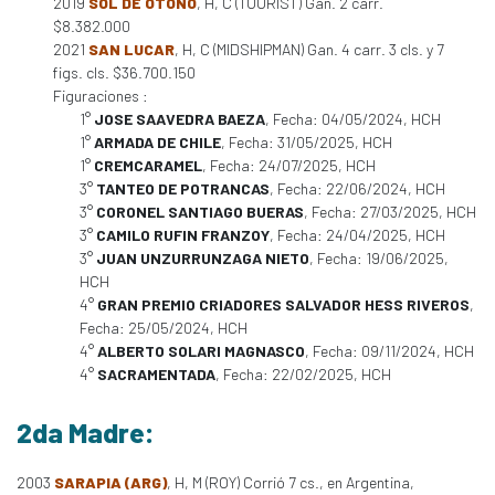
2019
SOL DE OTOÑO
, H, C (TOURIST) Gan. 2 carr.
$8.382.000
2021
SAN LUCAR
, H, C (MIDSHIPMAN) Gan. 4 carr. 3 cls. y 7
figs. cls. $36.700.150
Figuraciones :
1°
JOSE SAAVEDRA BAEZA
, Fecha: 04/05/2024, HCH
1°
ARMADA DE CHILE
, Fecha: 31/05/2025, HCH
1°
CREMCARAMEL
, Fecha: 24/07/2025, HCH
3°
TANTEO DE POTRANCAS
, Fecha: 22/06/2024, HCH
3°
CORONEL SANTIAGO BUERAS
, Fecha: 27/03/2025, HCH
3°
CAMILO RUFIN FRANZOY
, Fecha: 24/04/2025, HCH
3°
JUAN UNZURRUNZAGA NIETO
, Fecha: 19/06/2025,
HCH
4°
GRAN PREMIO CRIADORES SALVADOR HESS RIVEROS
,
Fecha: 25/05/2024, HCH
4°
ALBERTO SOLARI MAGNASCO
, Fecha: 09/11/2024, HCH
4°
SACRAMENTADA
, Fecha: 22/02/2025, HCH
2da Madre:
2003
SARAPIA (ARG)
, H, M (ROY) Corrió 7 cs., en Argentina,