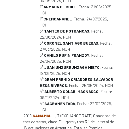
04/05/2024, HCH
1°
ARMADA DE CHILE
, Fecha: 31/05/2025,
HCH
1°
CREMCARAMEL
, Fecha: 24/07/2025,
HCH
3°
TANTEO DE POTRANCAS
, Fecha:
22/06/2024, HCH
3°
CORONEL SANTIAGO BUERAS
, Fecha:
27/03/2025, HCH
3°
CAMILO RUFIN FRANZOY
, Fecha:
24/04/2025, HCH
3°
JUAN UNZURRUNZAGA NIETO
, Fecha:
19/06/2025, HCH
4°
GRAN PREMIO CRIADORES SALVADOR
HESS RIVEROS
, Fecha: 25/05/2024, HCH
4°
ALBERTO SOLARI MAGNASCO
, Fecha:
09/11/2024, HCH
4°
SACRAMENTADA
, Fecha: 22/02/2025,
HCH
2010
SANAMIA
, H, T (EXCHANGE RATE) Ganadora de
tres carreras, cinco 2° lugars y tres 3°. de un total de
16 actuaciones en Argentina. Total en Premios