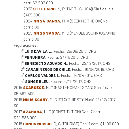
carr. $2.502.000
2023
STELLARIO
, M, R (TACITUS (USA)) Sin figs. cls.
$405.000
2024
NN 24 SANSA
, H, A (SEEKING THE DIA) No
corrió $0
2025
NN 25 SANSA
, M, C (MENDELSSOHN (USA)) No
corrió $0
Figuraciones :
1°
LUIS DAVILA L.
, Fecha: 25/08/2017, CHS
1°
PENUMBRA
, Fecha: 24/11/2017, CHS
1°
BENEDICTO AGUADO H.
, Fecha: 22/12/2017, CHS
2°
CARABINEROS DE CHILE
, Fecha: 16/04/2018, CHS
3°
CARLOS VALDES I.
, Fecha: 14/07/2017, CHS
3°
SONGE BLEU
, Fecha: 27/10/2017, CHS
2015
SCARSECE
, M, M (MASTERCRAFTSMAN) Gan. 1 carr.
$5.562.500
2016
NN 16 SCARY
, M, C (STAY THIRSTY) Murió 24/02/2017
$0
2017
AZAHARA
, H, C (CONSTITUTION) Gan. 7 carr.
$24.585.000
2018
SOMOS NOVIOS
, C, C (TOURIST) Gan. 1 carr. $1.100.000