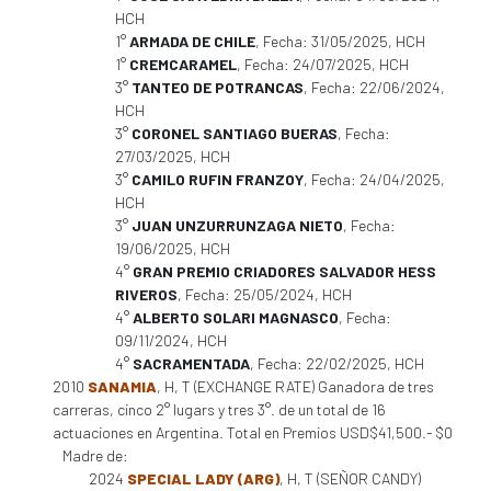
HCH
1°
ARMADA DE CHILE
, Fecha: 31/05/2025, HCH
1°
CREMCARAMEL
, Fecha: 24/07/2025, HCH
3°
TANTEO DE POTRANCAS
, Fecha: 22/06/2024,
HCH
3°
CORONEL SANTIAGO BUERAS
, Fecha:
27/03/2025, HCH
3°
CAMILO RUFIN FRANZOY
, Fecha: 24/04/2025,
HCH
3°
JUAN UNZURRUNZAGA NIETO
, Fecha:
19/06/2025, HCH
4°
GRAN PREMIO CRIADORES SALVADOR HESS
RIVEROS
, Fecha: 25/05/2024, HCH
4°
ALBERTO SOLARI MAGNASCO
, Fecha:
09/11/2024, HCH
4°
SACRAMENTADA
, Fecha: 22/02/2025, HCH
2010
SANAMIA
, H, T (EXCHANGE RATE) Ganadora de tres
carreras, cinco 2° lugars y tres 3°. de un total de 16
actuaciones en Argentina. Total en Premios USD$41,500.- $0
Madre de:
2024
SPECIAL LADY (ARG)
, H, T (SEÑOR CANDY)