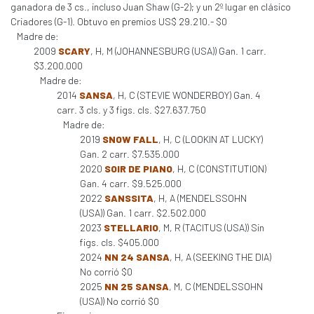
ganadora de 3 cs., incluso Juan Shaw (G-2); y un 2º lugar en clásico
Criadores (G-1). Obtuvo en premios US$ 29.210.- $0
Madre de:
2009
SCARY
, H, M (JOHANNESBURG (USA)) Gan. 1 carr.
$3.200.000
Madre de:
2014
SANSA
, H, C (STEVIE WONDERBOY) Gan. 4
carr. 3 cls. y 3 figs. cls. $27.637.750
Madre de:
2019
SNOW FALL
, H, C (LOOKIN AT LUCKY)
Gan. 2 carr. $7.535.000
2020
SOIR DE PIANO
, H, C (CONSTITUTION)
Gan. 4 carr. $9.525.000
2022
SANSSITA
, H, A (MENDELSSOHN
(USA)) Gan. 1 carr. $2.502.000
2023
STELLARIO
, M, R (TACITUS (USA)) Sin
figs. cls. $405.000
2024
NN 24 SANSA
, H, A (SEEKING THE DIA)
No corrió $0
2025
NN 25 SANSA
, M, C (MENDELSSOHN
(USA)) No corrió $0