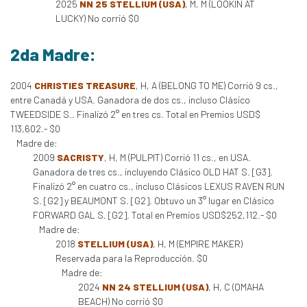
2025
NN 25 STELLIUM (USA)
, M, M (LOOKIN AT
LUCKY) No corrió $0
2da Madre:
2004
CHRISTIES TREASURE
, H, A (BELONG TO ME) Corrió 9 cs.,
entre Canadá y USA. Ganadora de dos cs., incluso Clásico
TWEEDSIDE S.. Finalizó 2° en tres cs. Total en Premios USD$
113,602.- $0
Madre de:
2009
SACRISTY
, H, M (PULPIT) Corrió 11 cs., en USA.
Ganadora de tres cs., incluyendo Clásico OLD HAT S. [G3].
Finalizó 2° en cuatro cs., incluso Clásicos LEXUS RAVEN RUN
S. [G2] y BEAUMONT S. [G2]. Obtuvo un 3° lugar en Clásico
FORWARD GAL S. [G2]. Total en Premios USD$252,112.- $0
Madre de:
2018
STELLIUM (USA)
, H, M (EMPIRE MAKER)
Reservada para la Reproducción. $0
Madre de:
2024
NN 24 STELLIUM (USA)
, H, C (OMAHA
BEACH) No corrió $0