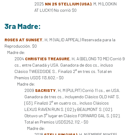
2025
NN 25 STELLIUM (USA)
, M, M (LOOKIN
AT LUCKY) No corrió $0
3ra Madre:
ROSES AT SUNSET
, H, M (VALID APPEAL) Reservada para la
Reproducción. $0
Madre de:
2004
CHRISTIES TREASURE
, H, A (BELONG TO ME) Corrió 9
cs., entre Canadá y USA. Ganadora de dos cs., incluso
Clásico TWEEDSIDE S.. Finalizó 2° en tres cs. Total en
Premios USD$ 113,602.- $0
Madre de:
2009
SACRISTY
, H, M (PULPIT) Corrió 11 cs., en USA.
Ganadora de tres cs., incluyendo Clásico OLD HAT S.
[G3]. Finalizó 2° en cuatro cs., incluso Clásicos
LEXUS RAVEN RUN S. [G2] y BEAUMONT S. [G2].
Obtuvo un 3° lugar en Clásico FORWARD GAL S. [G2].
Total en Premios USD$252,112.- $0
Madre de:
2018
STELLIUM (USA)
, H, M (EMPIRE MAKER)