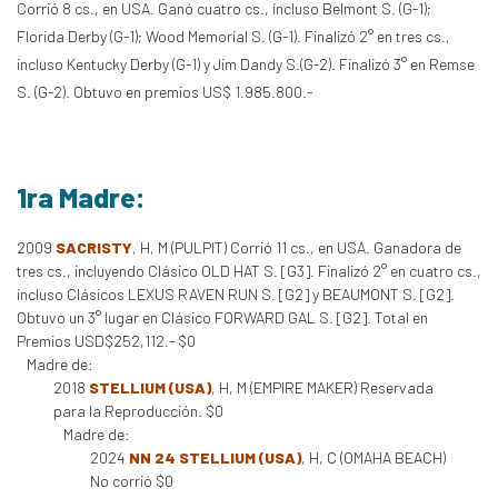
Corrió 8 cs., en USA. Ganó cuatro cs., incluso Belmont S. (G-1);
Florida Derby (G-1); Wood Memorial S. (G-1). Finalizó 2° en tres cs.,
incluso Kentucky Derby (G-1) y Jim Dandy S.(G-2). Finalizó 3° en Remse
S. (G-2). Obtuvo en premios US$ 1.985.800.-
1ra Madre:
2009
SACRISTY
, H, M (PULPIT) Corrió 11 cs., en USA. Ganadora de
tres cs., incluyendo Clásico OLD HAT S. [G3]. Finalizó 2° en cuatro cs.,
incluso Clásicos LEXUS RAVEN RUN S. [G2] y BEAUMONT S. [G2].
Obtuvo un 3° lugar en Clásico FORWARD GAL S. [G2]. Total en
Premios USD$252,112.- $0
Madre de:
2018
STELLIUM (USA)
, H, M (EMPIRE MAKER) Reservada
para la Reproducción. $0
Madre de:
2024
NN 24 STELLIUM (USA)
, H, C (OMAHA BEACH)
No corrió $0