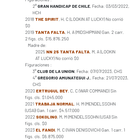
2°
GRAN HANDICAP DE CHILE
, Fecha: 03/03/2022,
HCH
2018
THE SPIRIT
, H, C (LOOKIN AT LUCKY) No corrió
$0
2019
TANTA FALTA
, H, A (MIDSHIPMAN) Gan. 2 carr.
2 figs. cls. $15.876.250
Madre de:
2025
NN 25 TANTA FALTA
, M, A (LOOKIN
AT LUCKY) No corrió $0
Figuraciones :
3°
CLUB DE LA UNION
, Fecha: 07/07/2023, CHS
4°
GREGORIO AMUNATEGUI J.
, Fecha: 21/07/2023,
CHS
2020
ERTRUGUL BEY
, C, C (WAR COMMAND) Sin
figs. cls. $1.045.000
2021
TRABAJA NORMAL
, H, M (MENDELSSOHN
(USA)) Gan. 1 carr. $4.517.000
2022
SOKOLINO
, M, M (MENDELSSOHN (USA)) Sin
figs. cls. $0
2023
EL FANDI
, M, C (IVAN DENISOVICH) Gan. 1 carr. 1
figs. cls. $6.875.000