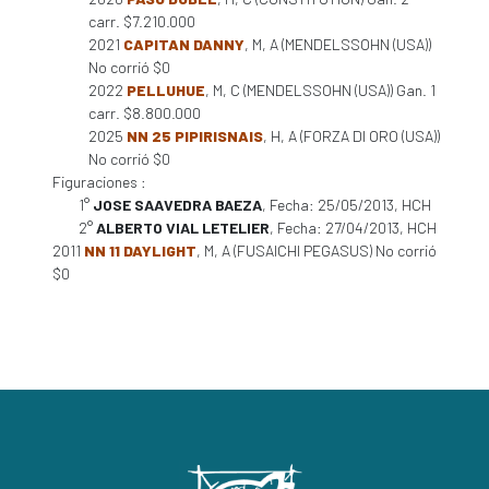
carr. $7.210.000
2021
CAPITAN DANNY
, M, A (MENDELSSOHN (USA))
No corrió $0
2022
PELLUHUE
, M, C (MENDELSSOHN (USA)) Gan. 1
carr. $8.800.000
2025
NN 25 PIPIRISNAIS
, H, A (FORZA DI ORO (USA))
No corrió $0
Figuraciones :
1°
JOSE SAAVEDRA BAEZA
, Fecha: 25/05/2013, HCH
2°
ALBERTO VIAL LETELIER
, Fecha: 27/04/2013, HCH
2011
NN 11 DAYLIGHT
, M, A (FUSAICHI PEGASUS) No corrió
$0