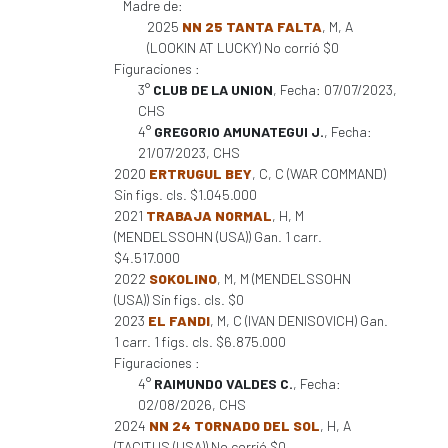
Madre de:
2025
NN 25 TANTA FALTA
, M, A
(LOOKIN AT LUCKY) No corrió $0
Figuraciones :
3°
CLUB DE LA UNION
, Fecha: 07/07/2023,
CHS
4°
GREGORIO AMUNATEGUI J.
, Fecha:
21/07/2023, CHS
2020
ERTRUGUL BEY
, C, C (WAR COMMAND)
Sin figs. cls. $1.045.000
2021
TRABAJA NORMAL
, H, M
(MENDELSSOHN (USA)) Gan. 1 carr.
$4.517.000
2022
SOKOLINO
, M, M (MENDELSSOHN
(USA)) Sin figs. cls. $0
2023
EL FANDI
, M, C (IVAN DENISOVICH) Gan.
1 carr. 1 figs. cls. $6.875.000
Figuraciones :
4°
RAIMUNDO VALDES C.
, Fecha:
02/08/2026, CHS
2024
NN 24 TORNADO DEL SOL
, H, A
(TACITUS (USA)) No corrió $0