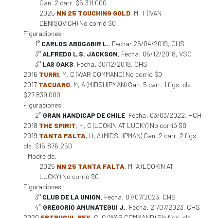
Gan. 2 carr. $5.311.000
2025
NN 25 TOUCHING GOLD
, M, T (IVAN
DENISOVICH) No corrió $0
Figuraciones :
1°
CARLOS ABOGABIR L.
, Fecha: 26/04/2019, CHS
3°
ALFREDO L.S. JACKSON
, Fecha: 05/12/2018, VSC
3°
LAS OAKS
, Fecha: 30/12/2018, CHS
2016
TURRI
, M, C (WAR COMMAND) No corrió $0
2017
TACUARO
, M, A (MIDSHIPMAN) Gan. 5 carr. 1 figs. cls.
$27.839.000
Figuraciones :
2°
GRAN HANDICAP DE CHILE
, Fecha: 03/03/2022, HCH
2018
THE SPIRIT
, H, C (LOOKIN AT LUCKY) No corrió $0
2019
TANTA FALTA
, H, A (MIDSHIPMAN) Gan. 2 carr. 2 figs.
cls. $15.876.250
Madre de:
2025
NN 25 TANTA FALTA
, M, A (LOOKIN AT
LUCKY) No corrió $0
Figuraciones :
3°
CLUB DE LA UNION
, Fecha: 07/07/2023, CHS
4°
GREGORIO AMUNATEGUI J.
, Fecha: 21/07/2023, CHS
2020
ERTRUGUL BEY
, C, C (WAR COMMAND) Sin figs. cls.