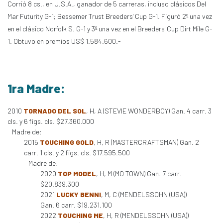
Corrió 8 cs., en U.S.A., ganador de 5 carreras, incluso clásicos Del
Mar Futurity G-1; Bessemer Trust Breeders' Cup G-1. Figuró 2º una vez
en el clásico Norfolk S. G-1 y 3º una vez en el Breeders' Cup Dirt Mile G-
1. Obtuvo en premios US$ 1.584.600.-
1ra Madre:
2010
TORNADO DEL SOL
, H, A (STEVIE WONDERBOY) Gan. 4 carr. 3
cls. y 6 figs. cls. $27.360.000
Madre de:
2015
TOUCHING GOLD
, H, R (MASTERCRAFTSMAN) Gan. 2
carr. 1 cls. y 2 figs. cls. $17.595.500
Madre de:
2020
TOP MODEL
, H, M (MO TOWN) Gan. 7 carr.
$20.839.300
2021
LUCKY BENNI
, M, C (MENDELSSOHN (USA))
Gan. 6 carr. $19.231.100
2022
TOUCHING ME
, H, R (MENDELSSOHN (USA))