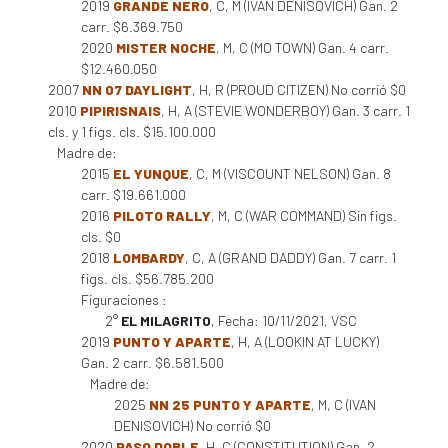
2019
GRANDE NERO
, C, M (IVAN DENISOVICH) Gan. 2
carr. $6.369.750
2020
MISTER NOCHE
, M, C (MO TOWN) Gan. 4 carr.
$12.460.050
2007
NN 07 DAYLIGHT
, H, R (PROUD CITIZEN) No corrió $0
2010
PIPIRISNAIS
, H, A (STEVIE WONDERBOY) Gan. 3 carr. 1
cls. y 1 figs. cls. $15.100.000
Madre de:
2015
EL YUNQUE
, C, M (VISCOUNT NELSON) Gan. 8
carr. $19.661.000
2016
PILOTO RALLY
, M, C (WAR COMMAND) Sin figs.
cls. $0
2018
LOMBARDY
, C, A (GRAND DADDY) Gan. 7 carr. 1
figs. cls. $56.785.200
Figuraciones :
2°
EL MILAGRITO
, Fecha: 10/11/2021, VSC
2019
PUNTO Y APARTE
, H, A (LOOKIN AT LUCKY)
Gan. 2 carr. $6.581.500
Madre de:
2025
NN 25 PUNTO Y APARTE
, M, C (IVAN
DENISOVICH) No corrió $0
2020
PASO DOBLE
, H, C (CONSTITUTION) Gan. 2