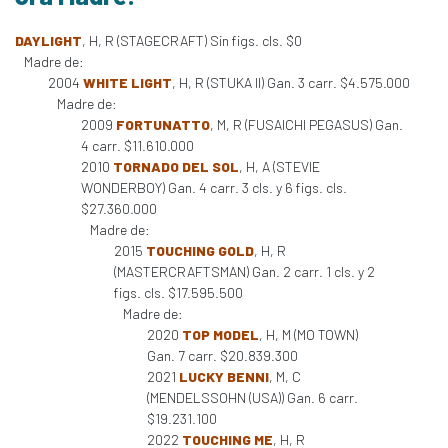
DAYLIGHT
, H, R (STAGECRAFT) Sin figs. cls. $0
Madre de:
2004
WHITE LIGHT
, H, R (STUKA II) Gan. 3 carr. $4.575.000
Madre de:
2009
FORTUNATTO
, M, R (FUSAICHI PEGASUS) Gan.
4 carr. $11.610.000
2010
TORNADO DEL SOL
, H, A (STEVIE
WONDERBOY) Gan. 4 carr. 3 cls. y 6 figs. cls.
$27.360.000
Madre de:
2015
TOUCHING GOLD
, H, R
(MASTERCRAFTSMAN) Gan. 2 carr. 1 cls. y 2
figs. cls. $17.595.500
Madre de:
2020
TOP MODEL
, H, M (MO TOWN)
Gan. 7 carr. $20.839.300
2021
LUCKY BENNI
, M, C
(MENDELSSOHN (USA)) Gan. 6 carr.
$19.231.100
2022
TOUCHING ME
, H, R