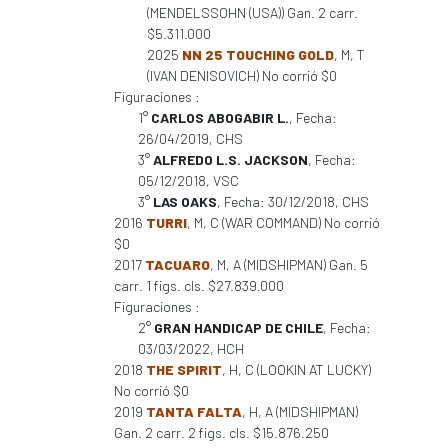
(MENDELSSOHN (USA)) Gan. 2 carr.
$5.311.000
2025
NN 25 TOUCHING GOLD
, M, T
(IVAN DENISOVICH) No corrió $0
Figuraciones :
1°
CARLOS ABOGABIR L.
, Fecha:
26/04/2019, CHS
3°
ALFREDO L.S. JACKSON
, Fecha:
05/12/2018, VSC
3°
LAS OAKS
, Fecha: 30/12/2018, CHS
2016
TURRI
, M, C (WAR COMMAND) No corrió
$0
2017
TACUARO
, M, A (MIDSHIPMAN) Gan. 5
carr. 1 figs. cls. $27.839.000
Figuraciones :
2°
GRAN HANDICAP DE CHILE
, Fecha:
03/03/2022, HCH
2018
THE SPIRIT
, H, C (LOOKIN AT LUCKY)
No corrió $0
2019
TANTA FALTA
, H, A (MIDSHIPMAN)
Gan. 2 carr. 2 figs. cls. $15.876.250