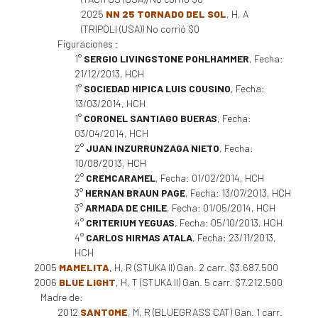
2025
NN 25 TORNADO DEL SOL
, H, A
(TRIPOLI (USA)) No corrió $0
Figuraciones :
1°
SERGIO LIVINGSTONE POHLHAMMER
, Fecha:
21/12/2013, HCH
1°
SOCIEDAD HIPICA LUIS COUSINO
, Fecha:
13/03/2014, HCH
1°
CORONEL SANTIAGO BUERAS
, Fecha:
03/04/2014, HCH
2°
JUAN INZURRUNZAGA NIETO
, Fecha:
10/08/2013, HCH
2°
CREMCARAMEL
, Fecha: 01/02/2014, HCH
3°
HERNAN BRAUN PAGE
, Fecha: 13/07/2013, HCH
3°
ARMADA DE CHILE
, Fecha: 01/05/2014, HCH
4°
CRITERIUM YEGUAS
, Fecha: 05/10/2013, HCH
4°
CARLOS HIRMAS ATALA
, Fecha: 23/11/2013,
HCH
2005
MAMELITA
, H, R (STUKA II) Gan. 2 carr. $3.687.500
2006
BLUE LIGHT
, H, T (STUKA II) Gan. 5 carr. $7.212.500
Madre de:
2012
SANTOME
, M, R (BLUEGRASS CAT) Gan. 1 carr.