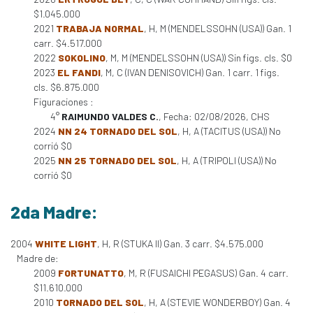
$1.045.000
2021
TRABAJA NORMAL
, H, M (MENDELSSOHN (USA)) Gan. 1
carr. $4.517.000
2022
SOKOLINO
, M, M (MENDELSSOHN (USA)) Sin figs. cls. $0
2023
EL FANDI
, M, C (IVAN DENISOVICH) Gan. 1 carr. 1 figs.
cls. $6.875.000
Figuraciones :
4°
RAIMUNDO VALDES C.
, Fecha: 02/08/2026, CHS
2024
NN 24 TORNADO DEL SOL
, H, A (TACITUS (USA)) No
corrió $0
2025
NN 25 TORNADO DEL SOL
, H, A (TRIPOLI (USA)) No
corrió $0
2da Madre:
2004
WHITE LIGHT
, H, R (STUKA II) Gan. 3 carr. $4.575.000
Madre de:
2009
FORTUNATTO
, M, R (FUSAICHI PEGASUS) Gan. 4 carr.
$11.610.000
2010
TORNADO DEL SOL
, H, A (STEVIE WONDERBOY) Gan. 4