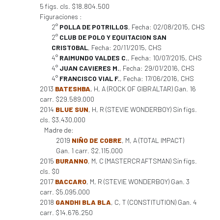
5 figs. cls. $18.804.500
Figuraciones :
2°
POLLA DE POTRILLOS
, Fecha: 02/08/2015, CHS
2°
CLUB DE POLO Y EQUITACION SAN
CRISTOBAL
, Fecha: 20/11/2015, CHS
4°
RAIMUNDO VALDES C.
, Fecha: 10/07/2015, CHS
4°
JUAN CAVIERES M.
, Fecha: 29/01/2016, CHS
4°
FRANCISCO VIAL F.
, Fecha: 17/06/2016, CHS
2013
BATESHBA
, H, A (ROCK OF GIBRALTAR) Gan. 16
carr. $29.589.000
2014
BLUE SUN
, H, R (STEVIE WONDERBOY) Sin figs.
cls. $3.430.000
Madre de:
2019
NIÑO DE COBRE
, M, A (TOTAL IMPACT)
Gan. 1 carr. $2.115.000
2015
BURANNO
, M, C (MASTERCRAFTSMAN) Sin figs.
cls. $0
2017
BACCARO
, M, R (STEVIE WONDERBOY) Gan. 3
carr. $5.095.000
2018
GANDHI BLA BLA
, C, T (CONSTITUTION) Gan. 4
carr. $14.676.250