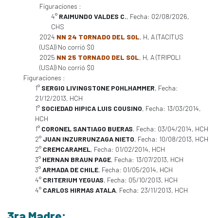
Figuraciones :
4°
RAIMUNDO VALDES C.
, Fecha: 02/08/2026,
CHS
2024
NN 24 TORNADO DEL SOL
, H, A (TACITUS
(USA)) No corrió $0
2025
NN 25 TORNADO DEL SOL
, H, A (TRIPOLI
(USA)) No corrió $0
Figuraciones :
1°
SERGIO LIVINGSTONE POHLHAMMER
, Fecha:
21/12/2013, HCH
1°
SOCIEDAD HIPICA LUIS COUSINO
, Fecha: 13/03/2014,
HCH
1°
CORONEL SANTIAGO BUERAS
, Fecha: 03/04/2014, HCH
2°
JUAN INZURRUNZAGA NIETO
, Fecha: 10/08/2013, HCH
2°
CREMCARAMEL
, Fecha: 01/02/2014, HCH
3°
HERNAN BRAUN PAGE
, Fecha: 13/07/2013, HCH
3°
ARMADA DE CHILE
, Fecha: 01/05/2014, HCH
4°
CRITERIUM YEGUAS
, Fecha: 05/10/2013, HCH
4°
CARLOS HIRMAS ATALA
, Fecha: 23/11/2013, HCH
3ra Madre: