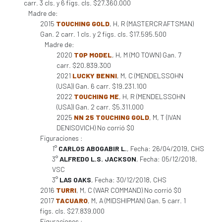
carr. 3 cls. y 6 figs. cls. $27.360.000
Madre de:
2015
TOUCHING GOLD
, H, R (MASTERCRAFTSMAN)
Gan. 2 carr. 1 cls. y 2 figs. cls. $17.595.500
Madre de:
2020
TOP MODEL
, H, M (MO TOWN) Gan. 7
carr. $20.839.300
2021
LUCKY BENNI
, M, C (MENDELSSOHN
(USA)) Gan. 6 carr. $19.231.100
2022
TOUCHING ME
, H, R (MENDELSSOHN
(USA)) Gan. 2 carr. $5.311.000
2025
NN 25 TOUCHING GOLD
, M, T (IVAN
DENISOVICH) No corrió $0
Figuraciones :
1°
CARLOS ABOGABIR L.
, Fecha: 26/04/2019, CHS
3°
ALFREDO L.S. JACKSON
, Fecha: 05/12/2018,
VSC
3°
LAS OAKS
, Fecha: 30/12/2018, CHS
2016
TURRI
, M, C (WAR COMMAND) No corrió $0
2017
TACUARO
, M, A (MIDSHIPMAN) Gan. 5 carr. 1
figs. cls. $27.839.000
Figuraciones :