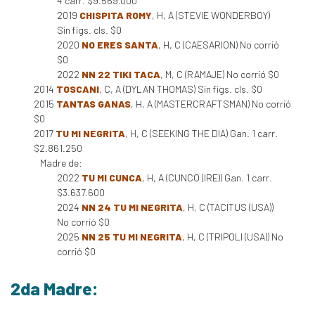
4 carr. $9.569.000
2019
CHISPITA ROMY
, H, A (STEVIE WONDERBOY)
Sin figs. cls. $0
2020
NO ERES SANTA
, H, C (CAESARION) No corrió
$0
2022
NN 22 TIKI TACA
, M, C (RAMAJE) No corrió $0
2014
TOSCANI
, C, A (DYLAN THOMAS) Sin figs. cls. $0
2015
TANTAS GANAS
, H, A (MASTERCRAFTSMAN) No corrió
$0
2017
TU MI NEGRITA
, H, C (SEEKING THE DIA) Gan. 1 carr.
$2.861.250
Madre de:
2022
TU MI CUNCA
, H, A (CUNCO (IRE)) Gan. 1 carr.
$3.637.600
2024
NN 24 TU MI NEGRITA
, H, C (TACITUS (USA))
No corrió $0
2025
NN 25 TU MI NEGRITA
, H, C (TRIPOLI (USA)) No
corrió $0
2da Madre: