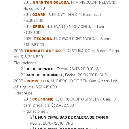
2016
NN 16 TAN GOLOSA
, M, A (VISCOUNT NELSON)
No corrió $0
2017
OZARK
, M, M (STAY THIRSTY) Gan. 1 carr.
$5.307.500
2018
EFIRA
, H, C (IVAN DENISOVICH) Gan. 1 carr.
$1.380.000
2020
TEODORA
, H, C (WAR COMMAND) Gan. 5 carr.
$13.168.000
2006
TRANSATLANTICO
, M, A (STUKA II) Gan. 5 carr. 2 figs.
cls. $16.246.500
Figuraciones :
2°
JULIO SERRA B.
, Fecha: 26/12/2010, CHS
2°
CARLOS COUSIÑO S.
, Fecha: 29/04/2011, CHS
2007
TROMPETITA
, H, C (PROUD CITIZEN) Gan. 4 carr. 1 cls.
y 11 figs. cls. $23.415.000
Madre de:
2013
COLTRANE
, C, C (ROCK OF GIBRALTAR) Gan. 10
carr. 2 figs. cls. $32.492.500
Figuraciones :
2°
I. MUNICIPALIDAD DE CALERA DE TANGO
,
Fecha: 20/04/2018, CHS