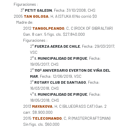
Figuraciones :
3°
PETIT GALEON
, Fecha: 31/10/2008, CHS
2005
TAN GOLOSA
, H, A (STUKA II) No corrió $0
Madre de:
2012
TANGOLPEANDO
, C, C (ROCK OF GIBRALTAR)
Gan. 8 carr. 5 figs. cls. $27.840.000
Figuraciones :
2°
FUERZA AEREA DE CHILE
, Fecha: 29/03/2017,
VSC
2°
I. MUNICIPALIDAD DE PIRQUE
, Fecha:
19/05/2017, CHS
2°
110º ANIVERSARIO EVERTON DE VIÑA DEL
MAR
, Fecha: 12/06/2019, VSC
3°
ROTARY CLUB DE SANTIAGO
, Fecha:
16/03/2018, CHS
4°
I. MUNICIPALIDAD DE PIRQUE
, Fecha:
18/05/2018, CHS
2013
MAYAKOVA
, H, C (BLUEGRASS CAT) Gan. 2
carr. $8.900.000
2015
TELECOMANDO
, C, R (MASTERCRAFTSMAN)
Sin figs. cls. $60.000