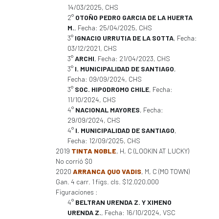
14/03/2025, CHS
2°
OTOÑO PEDRO GARCIA DE LA HUERTA
M.
, Fecha: 25/04/2025, CHS
3°
IGNACIO URRUTIA DE LA SOTTA
, Fecha:
03/12/2021, CHS
3°
ARCHI
, Fecha: 21/04/2023, CHS
3°
I. MUNICIPALIDAD DE SANTIAGO
,
Fecha: 09/09/2024, CHS
3°
SOC. HIPODROMO CHILE
, Fecha:
11/10/2024, CHS
4°
NACIONAL MAYORES
, Fecha:
29/09/2024, CHS
4°
I. MUNICIPALIDAD DE SANTIAGO
,
Fecha: 12/09/2025, CHS
2019
TINTA NOBLE
, H, C (LOOKIN AT LUCKY)
No corrió $0
2020
ARRANCA QUO VADIS
, M, C (MO TOWN)
Gan. 4 carr. 1 figs. cls. $12.020.000
Figuraciones :
4°
BELTRAN URENDA Z. Y XIMENO
URENDA Z.
, Fecha: 16/10/2024, VSC