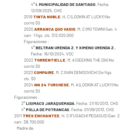
4°
I. MUNICIPALIDAD DE SANTIAGO
, Fecha:
12/09/2025, CHS
2019
TINTA NOBLE
, H, C (LOOKIN AT LUCKY) No
corrió $0
2020
ARRANCA QUO VADIS
, M, C (MO TOWN) Gan. 4
carr. 1 figs. cls. $12.020.000
Figuraciones :
4°
BELTRAN URENDA Z. Y XIMENO URENDA Z.
,
Fecha: 16/10/2024, VSC
2022
TORRENTIELLE
, M, A (SEEKING THE DIA) No
corrió $0
2023
COMPAIRE
, M, C (IVAN DENISOVICH) Sin figs.
cls. $0
2024
NN 24 TURCHESE
, M, A (LOOKIN AT LUCKY) No
corrió $0
Figuraciones :
2°
LISIMACO JARAQUEMADA
, Fecha: 21/10/2013, CHS
4°
POLLA DE POTRANCAS
, Fecha: 01/09/2013, CHS
2011
TRES ENCHANTEE
, H, C (FUSAICHI PEGASUS) Gan. 2
carr. $8.700.000
Madre de: