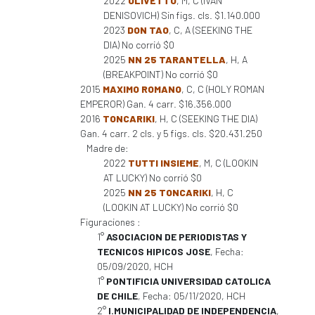
2022
OLIVETTO
, M, C (IVAN
DENISOVICH) Sin figs. cls. $1.140.000
2023
DON TAO
, C, A (SEEKING THE
DIA) No corrió $0
2025
NN 25 TARANTELLA
, H, A
(BREAKPOINT) No corrió $0
2015
MAXIMO ROMANO
, C, C (HOLY ROMAN
EMPEROR) Gan. 4 carr. $16.356.000
2016
TONCARIKI
, H, C (SEEKING THE DIA)
Gan. 4 carr. 2 cls. y 5 figs. cls. $20.431.250
Madre de:
2022
TUTTI INSIEME
, M, C (LOOKIN
AT LUCKY) No corrió $0
2025
NN 25 TONCARIKI
, H, C
(LOOKIN AT LUCKY) No corrió $0
Figuraciones :
1°
ASOCIACION DE PERIODISTAS Y
TECNICOS HIPICOS JOSE
, Fecha:
05/09/2020, HCH
1°
PONTIFICIA UNIVERSIDAD CATOLICA
DE CHILE
, Fecha: 05/11/2020, HCH
2°
I.MUNICIPALIDAD DE INDEPENDENCIA
,