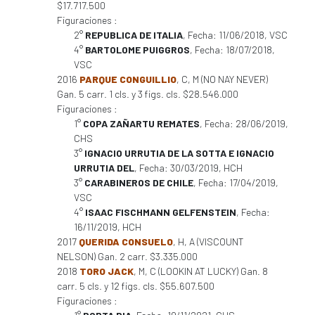
$17.717.500
Figuraciones :
2°
REPUBLICA DE ITALIA
, Fecha: 11/06/2018, VSC
4°
BARTOLOME PUIGGROS
, Fecha: 18/07/2018,
VSC
2016
PARQUE CONGUILLIO
, C, M (NO NAY NEVER)
Gan. 5 carr. 1 cls. y 3 figs. cls. $28.546.000
Figuraciones :
1°
COPA ZAÑARTU REMATES
, Fecha: 28/06/2019,
CHS
3°
IGNACIO URRUTIA DE LA SOTTA E IGNACIO
URRUTIA DEL
, Fecha: 30/03/2019, HCH
3°
CARABINEROS DE CHILE
, Fecha: 17/04/2019,
VSC
4°
ISAAC FISCHMANN GELFENSTEIN
, Fecha:
16/11/2019, HCH
2017
QUERIDA CONSUELO
, H, A (VISCOUNT
NELSON) Gan. 2 carr. $3.335.000
2018
TORO JACK
, M, C (LOOKIN AT LUCKY) Gan. 8
carr. 5 cls. y 12 figs. cls. $55.607.500
Figuraciones :