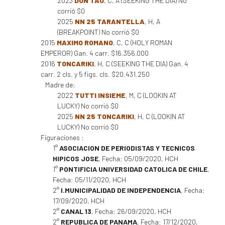
2023
DON TAO
, C, A (SEEKING THE DIA) No
corrió $0
2025
NN 25 TARANTELLA
, H, A
(BREAKPOINT) No corrió $0
2015
MAXIMO ROMANO
, C, C (HOLY ROMAN
EMPEROR) Gan. 4 carr. $16.356.000
2016
TONCARIKI
, H, C (SEEKING THE DIA) Gan. 4
carr. 2 cls. y 5 figs. cls. $20.431.250
Madre de:
2022
TUTTI INSIEME
, M, C (LOOKIN AT
LUCKY) No corrió $0
2025
NN 25 TONCARIKI
, H, C (LOOKIN AT
LUCKY) No corrió $0
Figuraciones :
1°
ASOCIACION DE PERIODISTAS Y TECNICOS
HIPICOS JOSE
, Fecha: 05/09/2020, HCH
1°
PONTIFICIA UNIVERSIDAD CATOLICA DE CHILE
,
Fecha: 05/11/2020, HCH
2°
I.MUNICIPALIDAD DE INDEPENDENCIA
, Fecha:
17/09/2020, HCH
2°
CANAL 13
, Fecha: 26/09/2020, HCH
2°
REPUBLICA DE PANAMA
, Fecha: 17/12/2020,