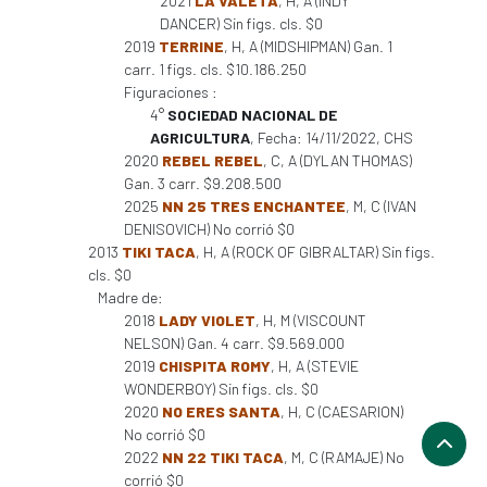
2021
LA VALETA
, H, A (INDY
DANCER) Sin figs. cls. $0
2019
TERRINE
, H, A (MIDSHIPMAN) Gan. 1
carr. 1 figs. cls. $10.186.250
Figuraciones :
4°
SOCIEDAD NACIONAL DE
AGRICULTURA
, Fecha: 14/11/2022, CHS
2020
REBEL REBEL
, C, A (DYLAN THOMAS)
Gan. 3 carr. $9.208.500
2025
NN 25 TRES ENCHANTEE
, M, C (IVAN
DENISOVICH) No corrió $0
2013
TIKI TACA
, H, A (ROCK OF GIBRALTAR) Sin figs.
cls. $0
Madre de:
2018
LADY VIOLET
, H, M (VISCOUNT
NELSON) Gan. 4 carr. $9.569.000
2019
CHISPITA ROMY
, H, A (STEVIE
WONDERBOY) Sin figs. cls. $0
2020
NO ERES SANTA
, H, C (CAESARION)
No corrió $0
2022
NN 22 TIKI TACA
, M, C (RAMAJE) No
corrió $0