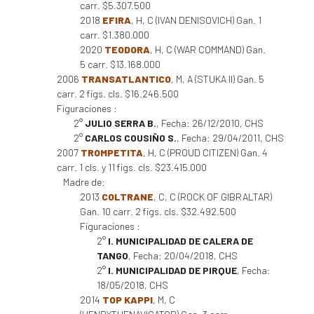
carr. $5.307.500
2018
EFIRA
, H, C (IVAN DENISOVICH) Gan. 1
carr. $1.380.000
2020
TEODORA
, H, C (WAR COMMAND) Gan.
5 carr. $13.168.000
2006
TRANSATLANTICO
, M, A (STUKA II) Gan. 5
carr. 2 figs. cls. $16.246.500
Figuraciones :
2°
JULIO SERRA B.
, Fecha: 26/12/2010, CHS
2°
CARLOS COUSIÑO S.
, Fecha: 29/04/2011, CHS
2007
TROMPETITA
, H, C (PROUD CITIZEN) Gan. 4
carr. 1 cls. y 11 figs. cls. $23.415.000
Madre de:
2013
COLTRANE
, C, C (ROCK OF GIBRALTAR)
Gan. 10 carr. 2 figs. cls. $32.492.500
Figuraciones :
2°
I. MUNICIPALIDAD DE CALERA DE
TANGO
, Fecha: 20/04/2018, CHS
2°
I. MUNICIPALIDAD DE PIRQUE
, Fecha:
18/05/2018, CHS
2014
TOP KAPPI
, M, C