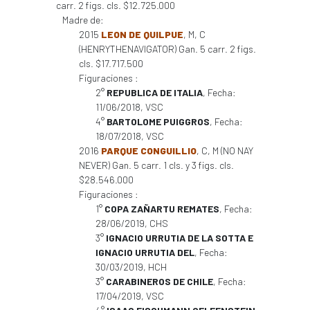
carr. 2 figs. cls. $12.725.000
Madre de:
2015
LEON DE QUILPUE
, M, C
(HENRYTHENAVIGATOR) Gan. 5 carr. 2 figs.
cls. $17.717.500
Figuraciones :
2°
REPUBLICA DE ITALIA
, Fecha:
11/06/2018, VSC
4°
BARTOLOME PUIGGROS
, Fecha:
18/07/2018, VSC
2016
PARQUE CONGUILLIO
, C, M (NO NAY
NEVER) Gan. 5 carr. 1 cls. y 3 figs. cls.
$28.546.000
Figuraciones :
1°
COPA ZAÑARTU REMATES
, Fecha:
28/06/2019, CHS
3°
IGNACIO URRUTIA DE LA SOTTA E
IGNACIO URRUTIA DEL
, Fecha:
30/03/2019, HCH
3°
CARABINEROS DE CHILE
, Fecha:
17/04/2019, VSC