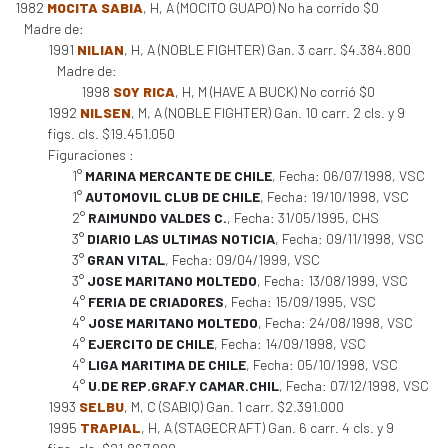
1982
MOCITA SABIA
, H, A (MOCITO GUAPO) No ha corrido $0
Madre de:
1991
NILIAN
, H, A (NOBLE FIGHTER) Gan. 3 carr. $4.384.800
Madre de:
1998
SOY RICA
, H, M (HAVE A BUCK) No corrió $0
1992
NILSEN
, M, A (NOBLE FIGHTER) Gan. 10 carr. 2 cls. y 9
figs. cls. $19.451.050
Figuraciones :
1°
MARINA MERCANTE DE CHILE
, Fecha: 06/07/1998, VSC
1°
AUTOMOVIL CLUB DE CHILE
, Fecha: 19/10/1998, VSC
2°
RAIMUNDO VALDES C.
, Fecha: 31/05/1995, CHS
3°
DIARIO LAS ULTIMAS NOTICIA
, Fecha: 09/11/1998, VSC
3°
GRAN VITAL
, Fecha: 09/04/1999, VSC
3°
JOSE MARITANO MOLTEDO
, Fecha: 13/08/1999, VSC
4°
FERIA DE CRIADORES
, Fecha: 15/09/1995, VSC
4°
JOSE MARITANO MOLTEDO
, Fecha: 24/08/1998, VSC
4°
EJERCITO DE CHILE
, Fecha: 14/09/1998, VSC
4°
LIGA MARITIMA DE CHILE
, Fecha: 05/10/1998, VSC
4°
U.DE REP.GRAF.Y CAMAR.CHIL
, Fecha: 07/12/1998, VSC
1993
SELBU
, M, C (SABIQ) Gan. 1 carr. $2.391.000
1995
TRAPIAL
, H, A (STAGECRAFT) Gan. 6 carr. 4 cls. y 9