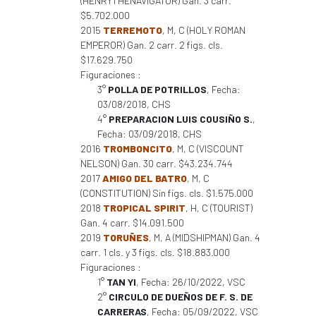
(HENRYTHENAVIGATOR) Gan. 3 carr.
$5.702.000
2015
TERREMOTO
, M, C (HOLY ROMAN
EMPEROR) Gan. 2 carr. 2 figs. cls.
$17.629.750
Figuraciones :
3°
POLLA DE POTRILLOS
, Fecha:
03/08/2018, CHS
4°
PREPARACION LUIS COUSIÑO S.
,
Fecha: 03/09/2018, CHS
2016
TROMBONCITO
, M, C (VISCOUNT
NELSON) Gan. 30 carr. $43.234.744
2017
AMIGO DEL BATRO
, M, C
(CONSTITUTION) Sin figs. cls. $1.575.000
2018
TROPICAL SPIRIT
, H, C (TOURIST)
Gan. 4 carr. $14.091.500
2019
TORUÑES
, M, A (MIDSHIPMAN) Gan. 4
carr. 1 cls. y 3 figs. cls. $18.883.000
Figuraciones :
1°
TAN YI
, Fecha: 26/10/2022, VSC
2°
CIRCULO DE DUEÑOS DE F. S. DE
CARRERAS
, Fecha: 05/09/2022, VSC