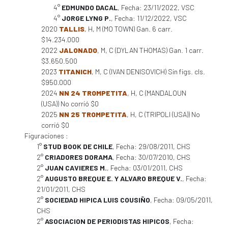
4°
EDMUNDO DACAL
, Fecha: 23/11/2022, VSC
4°
JORGE LYNG P.
, Fecha: 11/12/2022, VSC
2020
TALLIS
, H, M (MO TOWN) Gan. 6 carr.
$14.234.000
2022
JALONADO
, M, C (DYLAN THOMAS) Gan. 1 carr.
$3.650.500
2023
TITANICH
, M, C (IVAN DENISOVICH) Sin figs. cls.
$950.000
2024
NN 24 TROMPETITA
, H, C (MANDALOUN
(USA)) No corrió $0
2025
NN 25 TROMPETITA
, H, C (TRIPOLI (USA)) No
corrió $0
Figuraciones :
1°
STUD BOOK DE CHILE
, Fecha: 29/08/2011, CHS
2°
CRIADORES DORAMA
, Fecha: 30/07/2010, CHS
2°
JUAN CAVIERES M.
, Fecha: 03/01/2011, CHS
2°
AUGUSTO BREQUE E. Y ALVARO BREQUE V.
, Fecha:
21/01/2011, CHS
2°
SOCIEDAD HIPICA LUIS COUSIÑO
, Fecha: 09/05/2011,
CHS
2°
ASOCIACION DE PERIODISTAS HIPICOS
, Fecha: