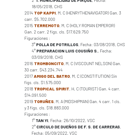
2°
I. MUNICIPALIDAD DE PIRQUE
, Fecha:
18/05/2018, CHS
2014
TOP KAPPI
, M, C (HENRYTHENAVIGATOR) Gan. 3
carr. $5.702.000
2015
TERREMOTO
, M, C (HOLY ROMAN EMPEROR)
Gan. 2 carr. 2 figs. cls. $17.629.750
Figuraciones :
3°
POLLA DE POTRILLOS
, Fecha: 03/08/2018, CHS
4°
PREPARACION LUIS COUSIÑO S.
, Fecha:
03/09/2018, CHS
2016
TROMBONCITO
, M, C (VISCOUNT NELSON) Gan.
30 carr. $43.234.744
2017
AMIGO DEL BATRO
, M, C (CONSTITUTION) Sin
figs. cls. $1.575.000
2018
TROPICAL SPIRIT
, H, C (TOURIST) Gan. 4 carr.
$14.091.500
2019
TORUÑES
, M, A (MIDSHIPMAN) Gan. 4 carr. 1 cls.
y 3 figs. cls. $18.883.000
Figuraciones :
1°
TAN YI
, Fecha: 26/10/2022, VSC
2°
CIRCULO DE DUEÑOS DE F. S. DE CARRERAS
,
Fecha: 05/09/2022, VSC