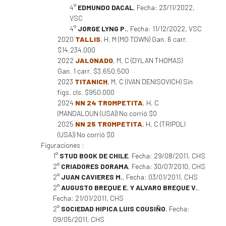
4°
EDMUNDO DACAL
, Fecha: 23/11/2022,
VSC
4°
JORGE LYNG P.
, Fecha: 11/12/2022, VSC
2020
TALLIS
, H, M (MO TOWN) Gan. 6 carr.
$14.234.000
2022
JALONADO
, M, C (DYLAN THOMAS)
Gan. 1 carr. $3.650.500
2023
TITANICH
, M, C (IVAN DENISOVICH) Sin
figs. cls. $950.000
2024
NN 24 TROMPETITA
, H, C
(MANDALOUN (USA)) No corrió $0
2025
NN 25 TROMPETITA
, H, C (TRIPOLI
(USA)) No corrió $0
Figuraciones :
1°
STUD BOOK DE CHILE
, Fecha: 29/08/2011, CHS
2°
CRIADORES DORAMA
, Fecha: 30/07/2010, CHS
2°
JUAN CAVIERES M.
, Fecha: 03/01/2011, CHS
2°
AUGUSTO BREQUE E. Y ALVARO BREQUE V.
,
Fecha: 21/01/2011, CHS
2°
SOCIEDAD HIPICA LUIS COUSIÑO
, Fecha:
09/05/2011, CHS