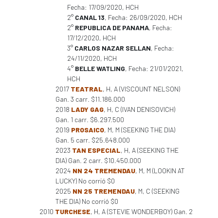
Fecha: 17/09/2020, HCH
2°
CANAL 13
, Fecha: 26/09/2020, HCH
2°
REPUBLICA DE PANAMA
, Fecha:
17/12/2020, HCH
3°
CARLOS NAZAR SELLAN
, Fecha:
24/11/2020, HCH
4°
BELLE WATLING
, Fecha: 21/01/2021,
HCH
2017
TEATRAL
, H, A (VISCOUNT NELSON)
Gan. 3 carr. $11.186.000
2018
LADY GAG
, H, C (IVAN DENISOVICH)
Gan. 1 carr. $6.297.500
2019
PROSAICO
, M, M (SEEKING THE DIA)
Gan. 5 carr. $25.648.000
2023
TAN ESPECIAL
, H, A (SEEKING THE
DIA) Gan. 2 carr. $10.450.000
2024
NN 24 TREMENDAU
, M, M (LOOKIN AT
LUCKY) No corrió $0
2025
NN 25 TREMENDAU
, M, C (SEEKING
THE DIA) No corrió $0
2010
TURCHESE
, H, A (STEVIE WONDERBOY) Gan. 2