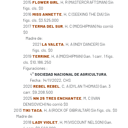
2015
FLOWER GIRL
, H, R (MASTERCRAFTSMAN) Sin
figs. cls. $0
2016
MISS ANNETTE
, H, C (SEEKING THE DIA) Sin
figs. cls. $3.525.000
2017
TERMA DEL SUR
, H, C (MIDSHIPMAN) No corrió
$0
Madre de:
2021
LA VALETA
, H, A (INDY DANCER) Sin
figs. cls. $0
2019
TERRINE
, H, A (MIDSHIPMAN) Gan. 1 carr. 1 figs.
cls. $10.186.250
Figuraciones :
4°
SOCIEDAD NACIONAL DE AGRICULTURA
,
Fecha: 14/11/2022, CHS
2020
REBEL REBEL
, C, A (DYLAN THOMAS) Gan. 3
carr. $9.208.500
2025
NN 25 TRES ENCHANTEE
, M, C (IVAN
DENISOVICH) No corrió $0
2013
TIKI TACA
, H, A (ROCK OF GIBRALTAR) Sin figs. cls. $0
Madre de:
2018
LADY VIOLET
, H, M (VISCOUNT NELSON) Gan.