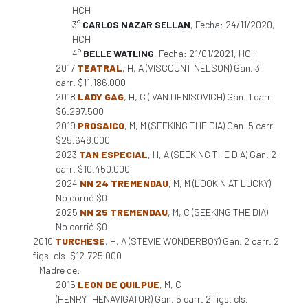
HCH
3°
CARLOS NAZAR SELLAN
, Fecha: 24/11/2020,
HCH
4°
BELLE WATLING
, Fecha: 21/01/2021, HCH
2017
TEATRAL
, H, A (VISCOUNT NELSON) Gan. 3
carr. $11.186.000
2018
LADY GAG
, H, C (IVAN DENISOVICH) Gan. 1 carr.
$6.297.500
2019
PROSAICO
, M, M (SEEKING THE DIA) Gan. 5 carr.
$25.648.000
2023
TAN ESPECIAL
, H, A (SEEKING THE DIA) Gan. 2
carr. $10.450.000
2024
NN 24 TREMENDAU
, M, M (LOOKIN AT LUCKY)
No corrió $0
2025
NN 25 TREMENDAU
, M, C (SEEKING THE DIA)
No corrió $0
2010
TURCHESE
, H, A (STEVIE WONDERBOY) Gan. 2 carr. 2
figs. cls. $12.725.000
Madre de:
2015
LEON DE QUILPUE
, M, C
(HENRYTHENAVIGATOR) Gan. 5 carr. 2 figs. cls.