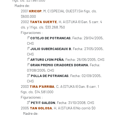
figs. cls. $21.867.000
Madre de:
2001
KRICOP
, M, C (SPECIAL QUEST) Sin figs. cls.
$600.000
2002
TANTA SUERTE
, H, A (STUKA II) Gan. 5 carr. 4
cls. y 1 figs. cls. $33.268.750
Figuraciones :
1°
COTEJO DE POTRANCAS
, Fecha: 29/04/2005,
CHS
1°
JULIO SUBERCASEAUX B
, Fecha: 27/05/2005,
CHS
1°
ARTURO LYON PEÑA
, Fecha: 26/06/2005, CHS
1°
GRAN PREMIO CRIADORES DORAMA
, Fecha:
07/08/2005, CHS
3°
POLLA DE POTRANCAS
, Fecha: 02/09/2005,
CHS
2003
TIRA P'ARRIBA
, C, A (STUKA II) Gan. 8 carr. 1
figs. cls. $14.581.000
Figuraciones :
3°
PETIT GALEON
, Fecha: 31/10/2008, CHS
2005
TAN GOLOSA
, H, A (STUKA II) No corrió $0
Madre de: