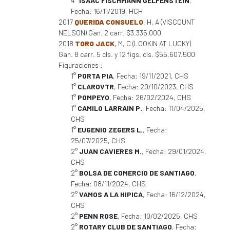
4°
ISAAC FISCHMANN GELFENSTEIN
,
Fecha: 16/11/2019, HCH
2017
QUERIDA CONSUELO
, H, A (VISCOUNT
NELSON) Gan. 2 carr. $3.335.000
2018
TORO JACK
, M, C (LOOKIN AT LUCKY)
Gan. 8 carr. 5 cls. y 12 figs. cls. $55.607.500
Figuraciones :
1°
PORTA PIA
, Fecha: 19/11/2021, CHS
1°
CLAROVTR
, Fecha: 20/10/2023, CHS
1°
POMPEYO
, Fecha: 26/02/2024, CHS
1°
CAMILO LARRAIN P.
, Fecha: 11/04/2025,
CHS
1°
EUGENIO ZEGERS L.
, Fecha:
25/07/2025, CHS
2°
JUAN CAVIERES M.
, Fecha: 29/01/2024,
CHS
2°
BOLSA DE COMERCIO DE SANTIAGO
,
Fecha: 08/11/2024, CHS
2°
VAMOS A LA HIPICA
, Fecha: 16/12/2024,
CHS
2°
PENN ROSE
, Fecha: 10/02/2025, CHS
2°
ROTARY CLUB DE SANTIAGO
, Fecha: