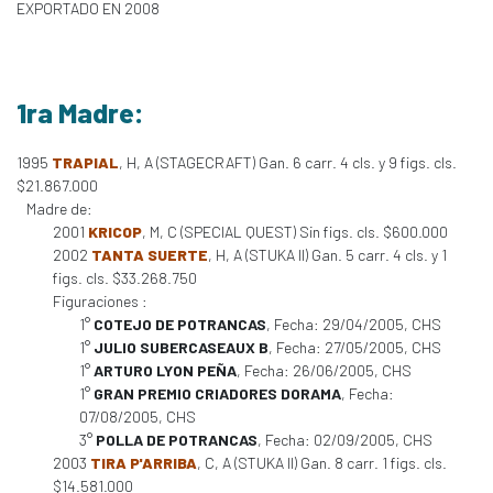
EXPORTADO EN 2008
1ra Madre:
1995
TRAPIAL
, H, A (STAGECRAFT) Gan. 6 carr. 4 cls. y 9 figs. cls.
$21.867.000
Madre de:
2001
KRICOP
, M, C (SPECIAL QUEST) Sin figs. cls. $600.000
2002
TANTA SUERTE
, H, A (STUKA II) Gan. 5 carr. 4 cls. y 1
figs. cls. $33.268.750
Figuraciones :
1°
COTEJO DE POTRANCAS
, Fecha: 29/04/2005, CHS
1°
JULIO SUBERCASEAUX B
, Fecha: 27/05/2005, CHS
1°
ARTURO LYON PEÑA
, Fecha: 26/06/2005, CHS
1°
GRAN PREMIO CRIADORES DORAMA
, Fecha:
07/08/2005, CHS
3°
POLLA DE POTRANCAS
, Fecha: 02/09/2005, CHS
2003
TIRA P'ARRIBA
, C, A (STUKA II) Gan. 8 carr. 1 figs. cls.
$14.581.000