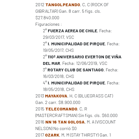
2012
TANGOLPEANDO
, C, C (ROCK OF
GIBRALTAR) Gan. 8 carr. 5 figs. cls.
$27.840.000
Figuraciones :
2°
FUERZA AEREA DE CHILE
, Fecha:
29/03/2017, VSC
2°
I. MUNICIPALIDAD DE PIRQUE
, Fecha:
19/05/2017, CHS
2°
110º ANIVERSARIO EVERTON DE VIÑA
DEL MAR
, Fecha: 12/06/2019, VSC
3°
ROTARY CLUB DE SANTIAGO
, Fecha:
16/03/2018, CHS
4°
I. MUNICIPALIDAD DE PIRQUE
, Fecha:
18/05/2018, CHS
2013
MAYAKOVA
, H, C (BLUEGRASS CAT)
Gan. 2 carr. $8.900.000
2015
TELECOMANDO
, C, R
(MASTERCRAFTSMAN) Sin figs. cls. $60.000
2016
NN 16 TAN GOLOSA
, M, A (VISCOUNT
NELSON) No corrió $0
2017
OZARK
, M, M (STAY THIRSTY) Gan. 1